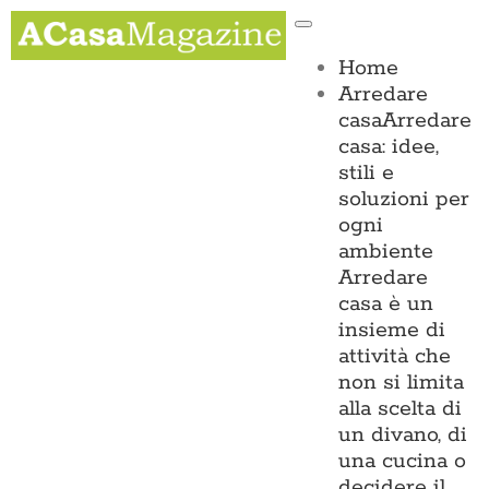
Salta
Toggle
al
Navigation
contenuto
Home
Arredare
casa
Arredare
casa: idee,
stili e
soluzioni per
ogni
ambiente
Arredare
casa è un
insieme di
attività che
non si limita
alla scelta di
un divano, di
una cucina o
decidere il