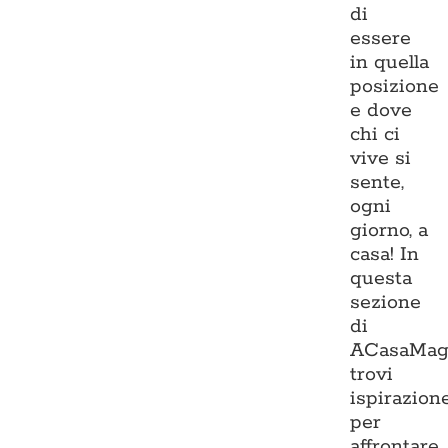
di
essere
in quella
posizione
e dove
chi ci
vive si
sente,
ogni
giorno, a
casa! In
questa
sezione
di
ACasaMag
trovi
ispirazion
per
affrontare