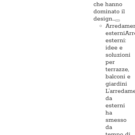
che hanno
dominato il
design…
Arredame
esterni
Ar
esterni:
idee e
soluzioni
per
terrazze,
balconi e
giardini
L’arredam
da
esterni
ha
smesso
da
tempo di