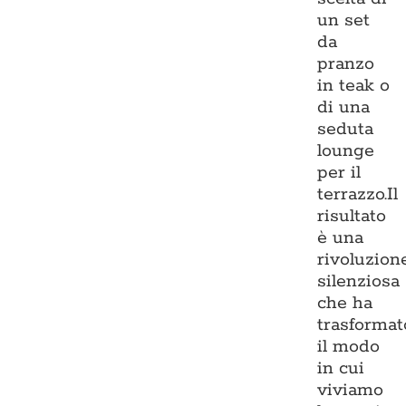
un set
da
pranzo
in teak o
di una
seduta
lounge
per il
terrazzo.Il
risultato
è una
rivoluzion
silenziosa
che ha
trasformat
il modo
in cui
viviamo