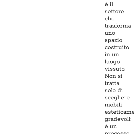
è il
settore
che
trasforma
uno
spazio
costruito
in un
luogo
vissuto.
Non si
tratta
solo di
scegliere
mobili
esteticam
gradevoli:
è un
processo