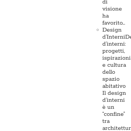
di
visione
ha
favorito…
Design
d’Interni
D
d’interni:
progetti,
ispirazioni
e cultura
dello
spazio
abitativo
Il design
d’interni
è un
“confine”
tra
architettu