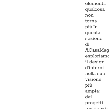
elementi,
qualcosa
non
torna
più.In
questa
sezione
di
ACasaMag
esploriam
il design
d’interni
nella sua
visione
più
ampia:
dai
progetti
residenzia