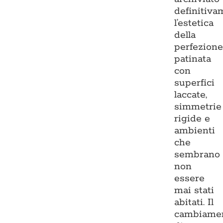
definitiva
l’estetica
della
perfezion
patinata
con
superfici
laccate,
simmetrie
rigide e
ambienti
che
sembrano
non
essere
mai stati
abitati. Il
cambiame