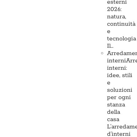
esterni
2026:
natura,
continuità
e
tecnologia
Il…
Arredame
interni
Arr
interni:
idee, stili
e
soluzioni
per ogni
stanza
della
casa
L’arredam
d’interni