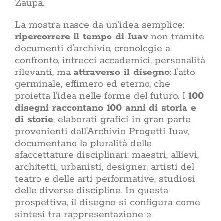
Zaupa.
materiali,
Rinnovare
non si
La mostra nasce da un’idea semplice:
casa
aumentare 
l’efficien
ripercorrere il tempo di Iuav
non tramite
alle n
documenti d’archivio, cronologie a
migliorare 
confronto, intrecci accademici, personalità
casa rinn
ogni giorn
rilevanti, ma
attraverso il disegno
: l’atto
da dove in
germinale, effimero ed eterno, che
partire dall
proietta l’idea nelle forme del futuro. I
100
delle par
disegni raccontano 100 anni di storia e
dell’interv
ristrutt
di storie
, elaborati grafici in gran parte
pratiche bu
provenienti dall’Archivio Progetti Iuav,
restyling 
documentano la pluralità delle
non tocca i
sfaccettature disciplinari: maestri, allievi,
sost
sovrappos
architetti, urbanisti, designer, artisti del
Lifestyle: il
teatro e delle arti performative, studiosi
giorno Il 
delle diverse discipline. In questa
quotidiane co
prospettiva, il disegno si configura come
propria vita
non è l’insi
sintesi tra rappresentazione e
una dispo