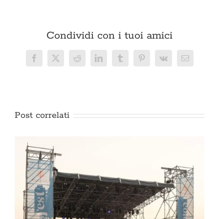
Condividi con i tuoi amici
Facebook
X
Reddit
LinkedIn
Tumblr
Pinterest
Vk
Email
Post correlati