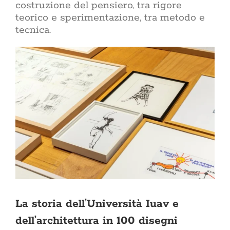
costruzione del pensiero, tra rigore
trasforma ge
teorico e sperimentazione, tra metodo e
consapevole.
tecnica.
e una casa s
tra uno 
rigenerante.
chi abita i p
mai fermar
Lifestyle
ACasaMagazin
dimensione p
si sceglie
coltivano le 
prende cura 
si condivide
patinata d
accessibile
intenzione.
benessere 
palestra, m
maggior parte
La storia dell’Università Iuav e
Sostenib
nell
dell’architettura in 100 disegni
sostenib