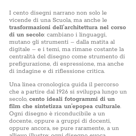
una s
minoranza
I cento disegni narrano non solo le
più 
vicende di una Scuola, ma anche le
abita
Razional
trasformazioni dell’architettura nel corso
conve
di un secolo
: cambiano i linguaggi,
premiante
mutano gli strumenti – dalla matita al
bollett
digitale – e i temi, ma rimane costante la
direttiva
crescente
centralità del disegno come strumento di
il costo
prefigurazione, di espressione, ma anche
rin
di indagine e di riflessione critica.
Sostenibilità
sostenibi
scelta 
della cas
Una linea cronologica guida il percorso
sul tett
che a partire dal 1926 si sviluppa lungo un
estern
secolo,
cento ideali fotogrammi di un
arreda, la
film che sintetizza un’epopea culturale
.
giorno, i
tecnolog
Ogni disegno è riconducibile a un
le abitud
docente, oppure a gruppi di docenti,
e cosa 
oppure ancora, se pure raramente, a un
dell’ab
allievo illustre; ogni disegno evoca
benesse