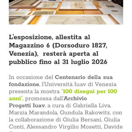
soggiorno 
esterni alle 
come l’ingr
una casa nu
Oppure sta
Qui trovi tan
per tutti
L’esposizione, allestita al
arredament
Magazzino 6 (Dorsoduro 1827,
d’interni Il 
due tenden
Venezia), resterà aperta al
Rinnova
pubblico fino al 31 luglio 2026
ristruttura
casa è uno
affront
In occasione del
Centenario della sua
economico
fondazione
, l’Università Iuav di Venezia
atto di cur
giorno. Che
presenta la mostra
“
100 disegni per 100
di una rist
anni
”
, promossa dall’
Archivio
richiede un
Progetti
Iuav
, a cura di Gabriella Liva,
di ispi
Marzia Marandola, Gundula Rakowitz, con
affidabili
sezione 
la collaborazione di Giulia Bersani, Giulia
rinnovam
Conti, Alessandro Virgilio Mosetti, Davide
dell’in