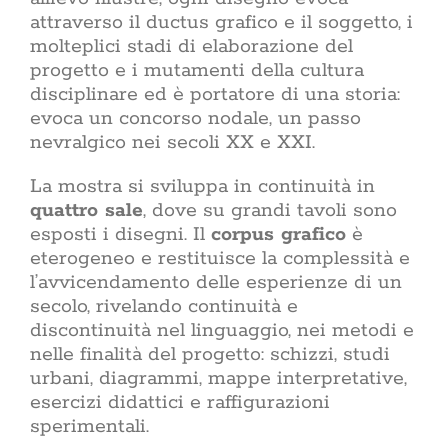
coerent
attraverso il ductus grafico e il soggetto, i
spuntare 
molteplici stadi di elaborazione del
ACasaMag
progetto e i mutamenti della cultura
domestic
disciplinare ed è portatore di una storia:
evoca un concorso nodale, un passo
La vetrina di Acasa
nevralgico nei secoli XX e XXI.
CERCA
PER:
La mostra si sviluppa in continuità in
quattro sale
, dove su grandi tavoli sono
esposti i disegni. Il
corpus grafico
è
eterogeneo e restituisce la complessità e
l’avvicendamento delle esperienze di un
secolo, rivelando continuità e
discontinuità nel linguaggio, nei metodi e
nelle finalità del progetto: schizzi, studi
urbani, diagrammi, mappe interpretative,
esercizi didattici e raffigurazioni
sperimentali.