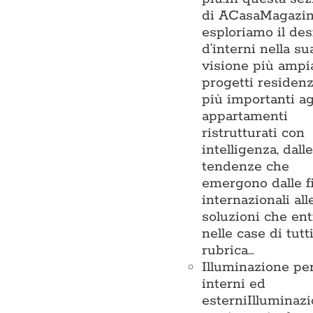
di ACasaMagazi
esploriamo il de
d’interni nella su
visione più ampia
progetti residenz
più importanti ag
appartamenti
ristrutturati con
intelligenza, dalle
tendenze che
emergono dalle f
internazionali all
soluzioni che en
nelle case di tutt
rubrica…
Illuminazione pe
interni ed
esterni
Illuminaz