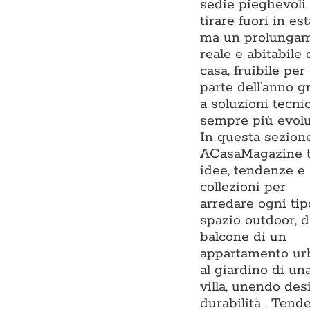
sedie pieghevoli
tirare fuori in est
ma un prolunga
reale e abitabile 
casa, fruibile per
parte dell’anno g
a soluzioni tecni
sempre più evolu
In questa sezion
ACasaMagazine t
idee, tendenze e
collezioni per
arredare ogni tip
spazio outdoor, d
balcone di un
appartamento ur
al giardino di un
villa, unendo des
durabilità . Tend