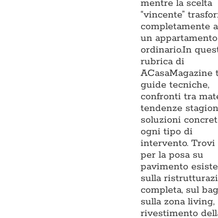
mentre la scelta
“vincente” trasfo
completamente 
un appartamento
ordinario.In ques
rubrica di
ACasaMagazine t
guide tecniche,
confronti tra mate
tendenze stagion
soluzioni concre
ogni tipo di
intervento. Trovi
per la posa su
pavimento esiste
sulla ristrutturaz
completa, sul ba
sulla zona living,
rivestimento dell