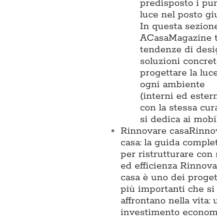
predisposto i pun
luce nel posto gi
In questa sezion
ACasaMagazine t
tendenze di desi
soluzioni concre
progettare la luc
ogni ambiente
(interni ed estern
con la stessa cur
si dedica ai mobi
Rinnovare casa
Rinno
casa: la guida comple
per ristrutturare con 
ed efficienza Rinnova
casa è uno dei proget
più importanti che si
affrontano nella vita: 
investimento econom