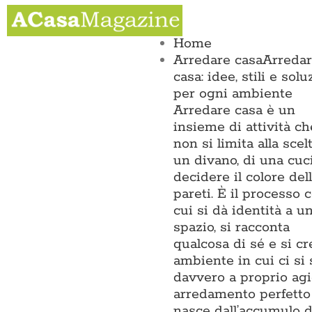
Salta
Toggle
al
Navigation
contenuto
Home
Arredare casa
Arreda
casa: idee, stili e solu
per ogni ambiente
Arredare casa è un
insieme di attività ch
non si limita alla scel
un divano, di una cuc
decidere il colore del
pareti. È il processo 
cui si dà identità a u
spazio, si racconta
qualcosa di sé e si c
ambiente in cui ci si
davvero a proprio agi
arredamento perfetto
nasce dall’accumulo d