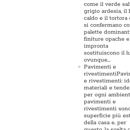
come il verde salv
grigio ardesia, il
caldo e il tortora
si confermano c
palette dominanti
finiture opache e
impronta
sostituiscono il l
ovunque,…
Pavimenti e
rivestimenti
Pavi
e rivestimenti: id
materiali e tend
per ogni ambient
pavimenti e
rivestimenti sono
superficie più es
della casa e, per
questo, la scelta 