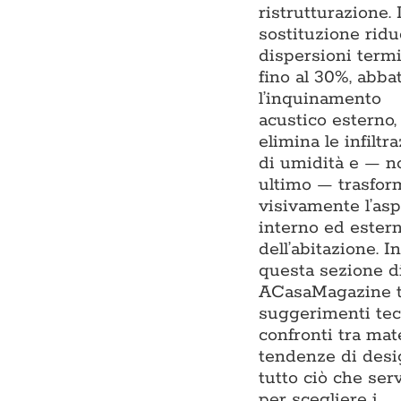
ristrutturazione. 
sostituzione ridu
dispersioni term
fino al 30%, abba
l’inquinamento
acustico esterno,
elimina le infiltr
di umidità e — n
ultimo — trasfor
visivamente l’asp
interno ed ester
dell’abitazione. In
questa sezione d
ACasaMagazine t
suggerimenti tecn
confronti tra mate
tendenze di desi
tutto ciò che ser
per scegliere i