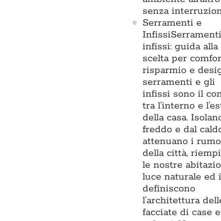
senza interruzion
Serramenti e
Infissi
Serramenti
infissi: guida alla
scelta per comfor
risparmio e desi
serramenti e gli
infissi sono il co
tra l’interno e l’e
della casa. Isolan
freddo e dal caldo
attenuano i rumo
della città, riemp
le nostre abitazio
luce naturale ed 
definiscono
l’architettura dell
facciate di case e