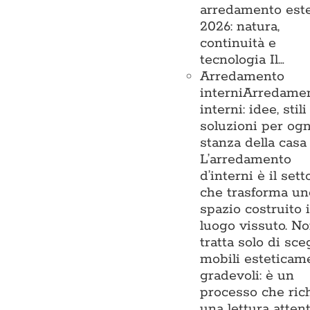
arredamento est
2026: natura,
continuità e
tecnologia Il…
Arredamento
interni
Arredame
interni: idee, stili
soluzioni per ogn
stanza della casa
L’arredamento
d’interni è il sett
che trasforma un
spazio costruito 
luogo vissuto. No
tratta solo di sce
mobili esteticam
gradevoli: è un
processo che ric
una lettura atten