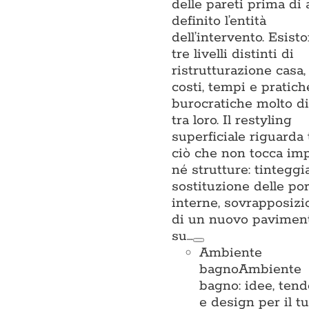
delle pareti prima di 
definito l’entità
dell’intervento. Esist
tre livelli distinti di
ristrutturazione casa,
costi, tempi e pratich
burocratiche molto di
tra loro. Il restyling
superficiale riguarda 
ciò che non tocca imp
né strutture: tinteggi
sostituzione delle po
interne, sovrapposizi
di un nuovo pavimen
su…
Ambiente
bagno
Ambiente
bagno: idee, ten
e design per il t