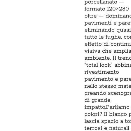
porcellanato —
formato 120×280
oltre — dominan
pavimenti e pare
eliminando quasi
tutto le fughe, c
effetto di continu
visiva che ampli
ambiente. Il tren
“total look” abbin
rivestimento
pavimento e par
nello stesso mate
creando scenogra
di grande
impatto.Parliamo
colori? Il bianco 
lascia spazio a to
terrosi e naturali