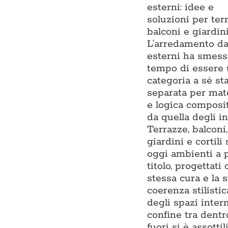
esterni: idee e
soluzioni per ter
balconi e giardin
L’arredamento d
esterni ha smess
tempo di essere
categoria a sé sta
separata per mate
e logica composi
da quella degli in
Terrazze, balconi,
giardini e cortili
oggi ambienti a 
titolo, progettati 
stessa cura e la 
coerenza stilistic
degli spazi interni
confine tra dentr
fuori si è assottil