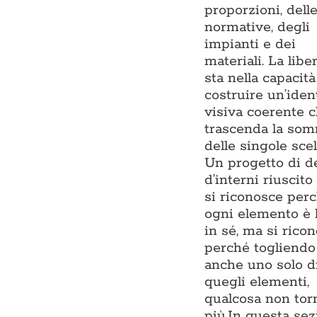
proporzioni, dell
normative, degli
impianti e dei
materiali. La libe
sta nella capacità
costruire un’iden
visiva coerente 
trascenda la so
delle singole scel
Un progetto di d
d’interni riuscito
si riconosce per
ogni elemento è 
in sé, ma si rico
perché togliendo
anche uno solo d
quegli elementi,
qualcosa non tor
più.In questa se