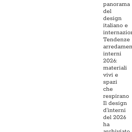
panorama
del
design
italiano e
internazio
Tendenze
arredamen
interni
2026:
materiali
vivi e
spazi
che
respirano
Il design
d’interni
del 2026
ha
archiviato