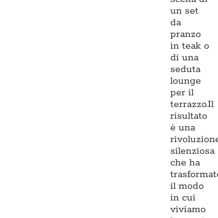
un set
da
pranzo
in teak o
di una
seduta
lounge
per il
terrazzo.Il
risultato
è una
rivoluzion
silenziosa
che ha
trasformat
il modo
in cui
viviamo