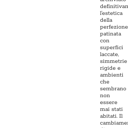
definitiva
l’estetica
della
perfezion
patinata
con
superfici
laccate,
simmetrie
rigide e
ambienti
che
sembrano
non
essere
mai stati
abitati. Il
cambiame