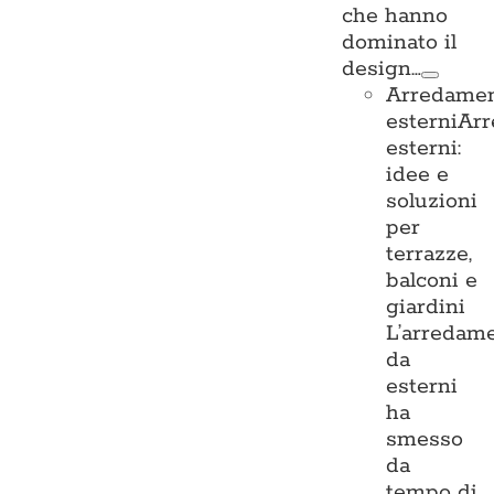
che hanno
dominato il
design…
Arredame
esterni
Ar
esterni:
idee e
soluzioni
per
terrazze,
balconi e
giardini
L’arredam
da
esterni
ha
smesso
da
tempo di