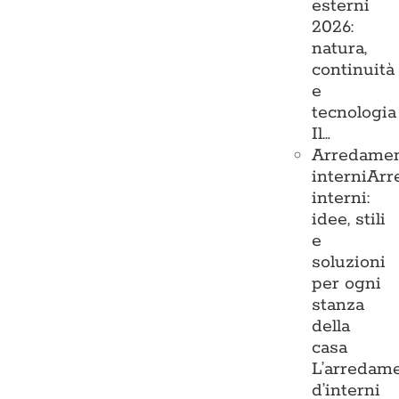
esterni
2026:
natura,
continuità
e
tecnologia
Il…
Arredame
interni
Arr
interni:
idee, stili
e
soluzioni
per ogni
stanza
della
casa
L’arredam
d’interni