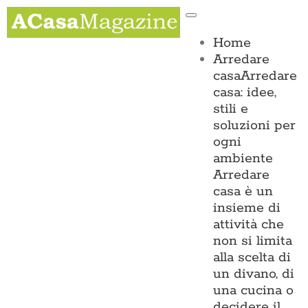
Salta
Toggle
al
Navigation
contenuto
Home
Arredare
casa
Arredare
casa: idee,
stili e
soluzioni per
ogni
ambiente
Arredare
casa è un
insieme di
attività che
non si limita
alla scelta di
un divano, di
una cucina o
decidere il