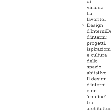
di
visione
ha
favorito…
Design
d’Interni
D
d’interni:
progetti,
ispirazioni
e cultura
dello
spazio
abitativo
Il design
d’interni
è un
“confine”
tra
architettu