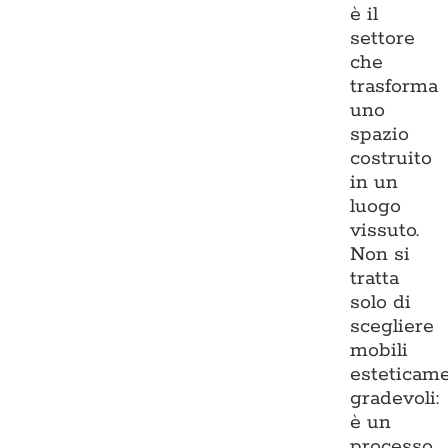
è il
settore
che
trasforma
uno
spazio
costruito
in un
luogo
vissuto.
Non si
tratta
solo di
scegliere
mobili
esteticam
gradevoli:
è un
processo