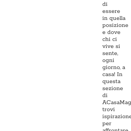
di
essere
in quella
posizione
e dove
chi ci
vive si
sente,
ogni
giorno, a
casa! In
questa
sezione
di
ACasaMag
trovi
ispirazion
per
affrontare