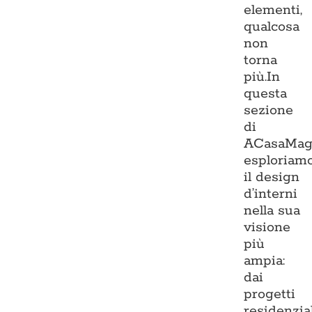
elementi,
qualcosa
non
torna
più.In
questa
sezione
di
ACasaMag
esploriam
il design
d’interni
nella sua
visione
più
ampia:
dai
progetti
residenzia