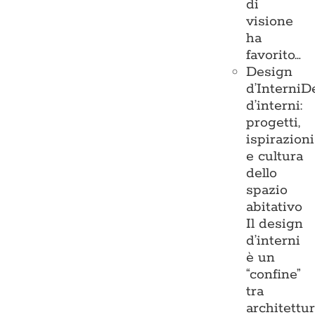
di
visione
ha
favorito…
Design
d’Interni
D
d’interni:
progetti,
ispirazioni
e cultura
dello
spazio
abitativo
Il design
d’interni
è un
“confine”
tra
architettu