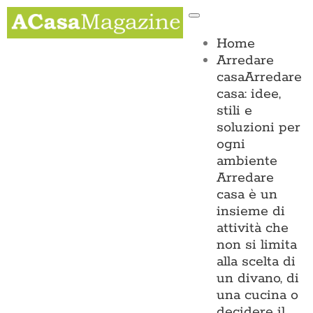
Salta
Toggle
al
Navigation
contenuto
Home
Arredare
casa
Arredare
casa: idee,
stili e
soluzioni per
ogni
ambiente
Arredare
casa è un
insieme di
attività che
non si limita
alla scelta di
un divano, di
una cucina o
decidere il