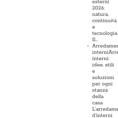
esterni
2026:
natura,
continuità
e
tecnologia
Il…
Arredame
interni
Arr
interni:
idee, stili
e
soluzioni
per ogni
stanza
della
casa
L’arredam
d’interni