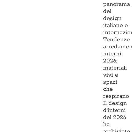
panorama
del
design
italiano e
internazio
Tendenze
arredamen
interni
2026:
materiali
vivi e
spazi
che
respirano
Il design
d’interni
del 2026
ha
archiviato