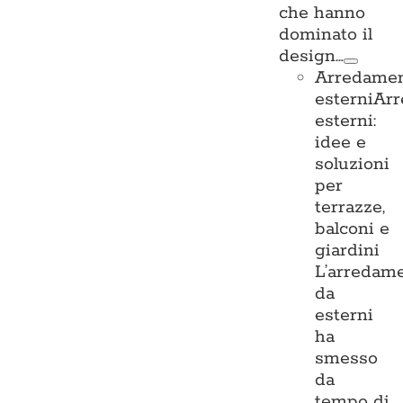
che hanno
dominato il
design…
Arredame
esterni
Ar
esterni:
idee e
soluzioni
per
terrazze,
balconi e
giardini
L’arredam
da
esterni
ha
smesso
da
tempo di