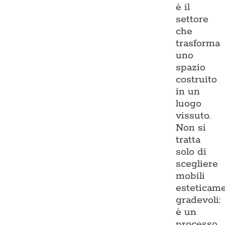
è il
settore
che
trasforma
uno
spazio
costruito
in un
luogo
vissuto.
Non si
tratta
solo di
scegliere
mobili
esteticam
gradevoli:
è un
processo