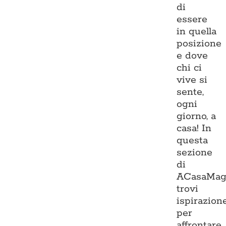
di
essere
in quella
posizione
e dove
chi ci
vive si
sente,
ogni
giorno, a
casa! In
questa
sezione
di
ACasaMag
trovi
ispirazion
per
affrontare