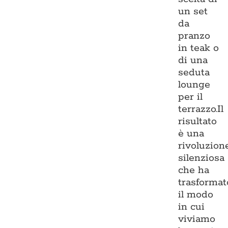
un set
da
pranzo
in teak o
di una
seduta
lounge
per il
terrazzo.Il
risultato
è una
rivoluzion
silenziosa
che ha
trasformat
il modo
in cui
viviamo