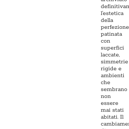
definitiva
l’estetica
della
perfezion
patinata
con
superfici
laccate,
simmetrie
rigide e
ambienti
che
sembrano
non
essere
mai stati
abitati. Il
cambiame