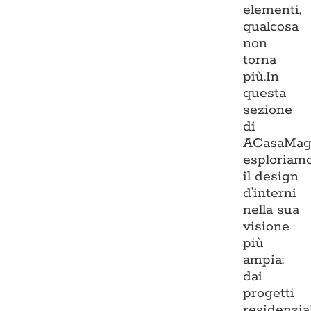
elementi,
qualcosa
non
torna
più.In
questa
sezione
di
ACasaMag
esploriam
il design
d’interni
nella sua
visione
più
ampia:
dai
progetti
residenzia