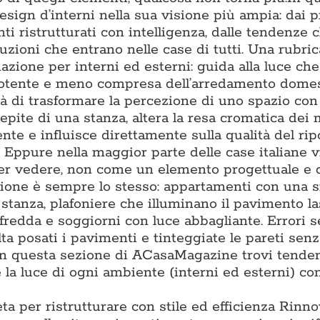
ign d’interni nella sua visione più ampia: dai p
ti ristrutturati con intelligenza, dalle tendenze 
luzioni che entrano nelle case di tutti. Una rubric
nazione per interni ed esterni: guida alla luce ch
ù potente e meno compresa dell’arredamento domes
à di trasformare la percezione di uno spazio con 
epite di una stanza, altera la resa cromatica dei m
e e influisce direttamente sulla qualità del ripo
. Eppure nella maggior parte delle case italiane 
per vedere, non come un elemento progettuale e 
tazione è sempre lo stesso: appartamenti con una 
i stanza, plafoniere che illuminano il pavimento l
 fredda e soggiorni con luce abbagliante. Errori 
lta posati i pavimenti e tinteggiate le pareti sen
. In questa sezione di ACasaMagazine trovi tende
la luce di ogni ambiente (interni ed esterni) con
ta per ristrutturare con stile ed efficienza Rinn