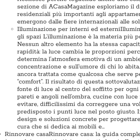
sezione di ACasaMagazine esploriamo il des
residenziali più importanti agli appartamen
emergono dalle fiere internazionali alle so
Illuminazione per interni ed esterni
Illumi
gli spazi L’illuminazione è la materia pi
Nessun altro elemento ha la stessa capacit
rapidità: la luce cambia le proporzioni perc
determina l’atmosfera emotiva di un ambient
concentrazione e sull’umore di chi lo abita
ancora trattata come qualcosa che serve 
“comfort”. Il risultato di questa sottovalu
fonte di luce al centro del soffitto per ogn
pareti e angoli nell’ombra, cucine con luce
evitare, difficilissimi da correggere una vo
predisposto i punti luce nel posto giusto
design e soluzioni concrete per progettare 
cura che si dedica ai mobili e…
Rinnovare casa
Rinnovare casa: la guida comple