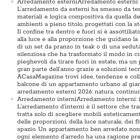
Arredamento esterni
Arredamento esterni: i
L’arredamento da esterni ha smesso da tem
materiali e logica compositiva da quella deg
ambienti a pieno titolo, progettati con la st
Il confine tra dentro e fuori si è assottiliat
alla luce e alla proporzione che guidano la 
di un set da pranzo in teak o di una seduta 
silenziosa che ha trasformato il modo in c
pieghevoli da tirare fuori in estate, ma un 
gran parte dell’anno grazie a soluzioni te
ACasaMagazine trovi idee, tendenze e colle
balcone di un appartamento urbano al giard
arredamento esterni 2026: natura, continuit
Arredamento interni
Arredamento interni: i
L’arredamento d’interni è il settore che tr
tratta solo di scegliere mobili esteticamen
delle proporzioni, della luce naturale, dei 
spazio. Un appartamento ben arredato non 
ogni elemento d’arredo ha una ragione prec