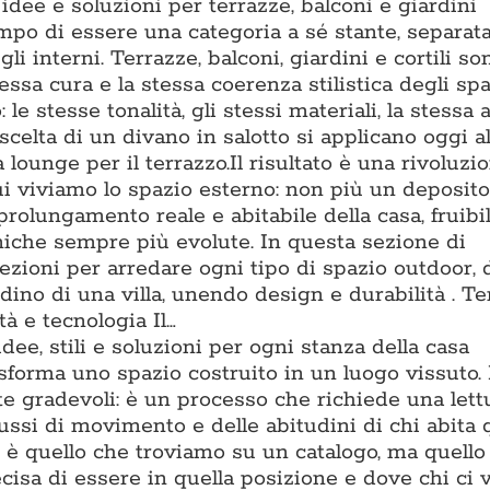
dee e soluzioni per terrazze, balconi e giardini
po di essere una categoria a sé stante, separat
li interni. Terrazze, balconi, giardini e cortili s
essa cura e la stessa coerenza stilistica degli spa
o: le stesse tonalità, gli stessi materiali, la stessa
scelta di un divano in salotto si applicano oggi al
lounge per il terrazzo.Il risultato è una rivoluzi
ui viviamo lo spazio esterno: non più un deposito
prolungamento reale e abitabile della casa, fruibi
cniche sempre più evolute. In questa sezione di
zioni per arredare ogni tipo di spazio outdoor, 
ino di una villa, unendo design e durabilità . T
à e tecnologia Il…
dee, stili e soluzioni per ogni stanza della casa
asforma uno spazio costruito in un luogo vissuto.
te gradevoli: è un processo che richiede una lett
flussi di movimento e delle abitudini di chi abita 
è quello che troviamo su un catalogo, ma quello 
isa di essere in quella posizione e dove chi ci v