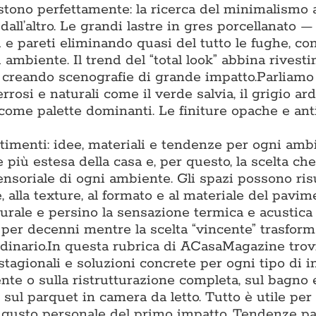
tono perfettamente: la ricerca del minimalismo 
 dall’altro. Le grandi lastre in gres porcellanato 
 pareti eliminando quasi del tutto le fughe, co
 ambiente. Il trend del “total look” abbina rivest
, creando scenografie di grande impatto.Parliamo
rrosi e naturali come il verde salvia, il grigio arde
 come palette dominanti. Le finiture opache e ant
timenti: idee, materiali e tendenze per ogni amb
più estesa della casa e, per questo, la scelta che
sensoriale di ogni ambiente. Gli spazi possono ris
, alla texture, al formato e al materiale del pavim
turale e persino la sensazione termica e acustica
o per decenni mentre la scelta “vincente” trasfor
inario.In questa rubrica di ACasaMagazine trov
stagionali e soluzioni concrete per ogni tipo di i
te o sulla ristrutturazione completa, sul bagno e
 sul parquet in camera da letto. Tutto è utile per
al gusto personale del primo impatto. Tendenze p