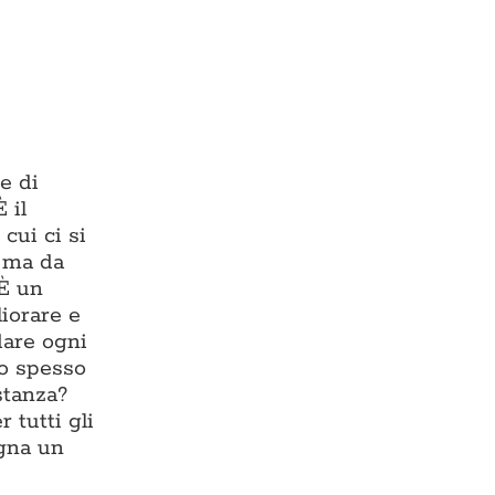
e di
 il
cui ci si
, ma da
 È un
liorare e
dare ogni
io spesso
stanza?
 tutti gli
egna un