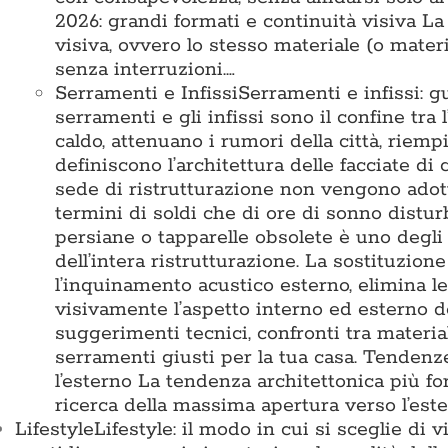
2026: grandi formati e continuità visiva L
visiva, ovvero lo stesso materiale (o mater
senza interruzioni.…
Serramenti e Infissi
Serramenti e infissi: g
serramenti e gli infissi sono il confine tra 
caldo, attenuano i rumori della città, riemp
definiscono l’architettura delle facciate di
sede di ristrutturazione non vengono adotta
termini di soldi che di ore di sonno disturb
persiane o tapparelle obsolete è uno degli 
dell’intera ristrutturazione. La sostituzion
l’inquinamento acustico esterno, elimina l
visivamente l’aspetto interno ed esterno d
suggerimenti tecnici, confronti tra materia
serramenti giusti per la tua casa. Tende
l’esterno La tendenza architettonica più for
ricerca della massima apertura verso l’est
Lifestyle
Lifestyle: il modo in cui si sceglie di 