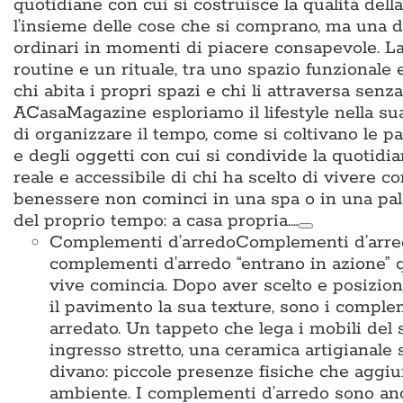
quotidiane con cui si costruisce la qualità del
l’insieme delle cose che si comprano, ma una d
ordinari in momenti di piacere consapevole. La 
routine e un rituale, tra uno spazio funzionale
chi abita i propri spazi e chi li attraversa sen
ACasaMagazine esploriamo il lifestyle nella su
di organizzare il tempo, come si coltivano le p
e degli oggetti con cui si condivide la quotidian
reale e accessibile di chi ha scelto di vivere c
benessere non cominci in una spa o in una pal
del proprio tempo: a casa propria.…
Complementi d’arredo
Complementi d’arredo
complementi d’arredo “entrano in azione” qu
vive comincia. Dopo aver scelto e posiziona
il pavimento la sua texture, sono i complem
arredato. Un tappeto che lega i mobili del 
ingresso stretto, una ceramica artigianale 
divano: piccole presenze fisiche che aggiun
ambiente. I complementi d’arredo sono anche i