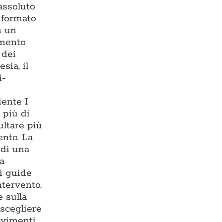
assoluto
— formato
n un
imento
 dei
sia, il
i-
iente I
 più di
ultare più
ento. La
 di una
ma
i guide
ntervento.
 sulla
 scegliere
avimenti