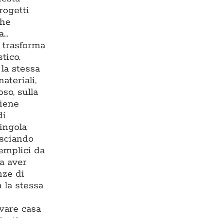
rogetti
che
a…
e trasforma
tico.
la stessa
ateriali,
so, sulla
viene
di
singola
asciando
semplici da
za aver
nze di
 la stessa
ovare casa