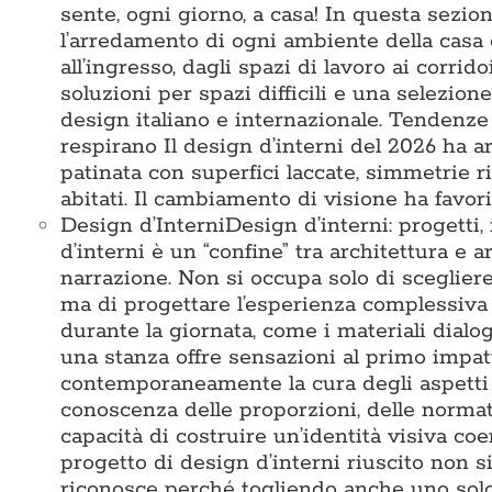
sente, ogni giorno, a casa! In questa sezi
l’arredamento di ogni ambiente della casa 
all’ingresso, dagli spazi di lavoro ai corridoi
soluzioni per spazi difficili e una selezio
design italiano e internazionale. Tendenze
respirano Il design d’interni del 2026 ha ar
patinata con superfici laccate, simmetrie 
abitati. Il cambiamento di visione ha favori
Design d’Interni
Design d’interni: progetti,
d’interni è un “confine” tra architettura e a
narrazione. Non si occupa solo di sceglier
ma di progettare l’esperienza complessiva 
durante la giornata, come i materiali dialo
una stanza offre sensazioni al primo impat
contemporaneamente la cura degli aspetti te
conoscenza delle proporzioni, delle normativ
capacità di costruire un’identità visiva c
progetto di design d’interni riuscito non s
riconosce perché togliendo anche uno solo