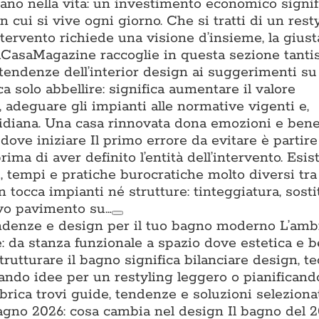
tano nella vita: un investimento economico signifi
n cui si vive ogni giorno. Che si tratti di un rest
ntervento richiede una visione d’insieme, la gius
. ACasaMagazine raccoglie in questa sezione tant
 tendenze dell’interior design ai suggerimenti su 
a solo abbellire: significa aumentare il valore
a, adeguare gli impianti alle normative vigenti e,
uotidiana. Una casa rinnovata dona emozioni e ben
ove iniziare Il primo errore da evitare è partire
prima di aver definito l’entità dell’intervento. Esis
ti, tempi e pratiche burocratiche molto diversi tra l
n tocca impianti né strutture: tinteggiatura, sost
ovo pavimento su…
ndenze e design per il tuo bagno moderno L’amb
: da stanza funzionale a spazio dove estetica e 
trutturare il bagno significa bilanciare design, t
cando idee per un restyling leggero o pianifican
brica trovi guide, tendenze e soluzioni seleziona
no 2026: cosa cambia nel design Il bagno del 2