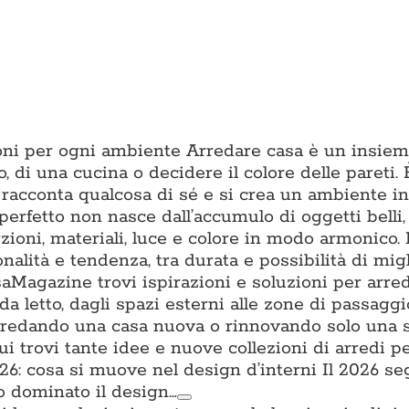
zioni per ogni ambiente Arredare casa è un insiem
o, di una cucina o decidere il colore delle pareti. È
 racconta qualcosa di sé e si crea un ambiente in 
erfetto non nasce dall’accumulo di oggetti belli
ioni, materiali, luce e colore in modo armonico.
onalità e tendenza, tra durata e possibilità di mig
aMagazine trovi ispirazioni e soluzioni per arre
da letto, dagli spazi esterni alle zone di passagg
i arredando una casa nuova o rinnovando solo una 
trovi tante idee e nuove collezioni di arredi per
: cosa si muove nel design d’interni Il 2026 s
o dominato il design…