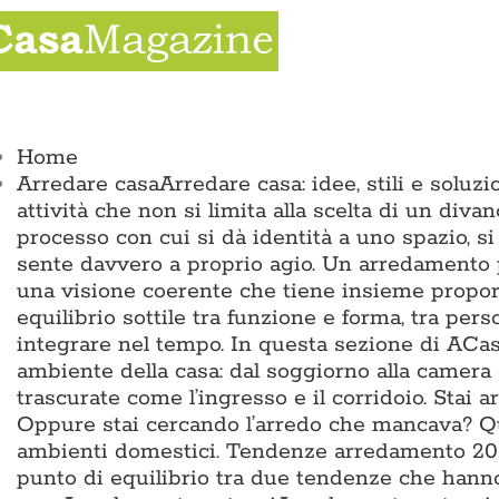
Salta
al
contenuto
ggle
vigation
Home
Arredare casa
Arredare casa: idee, stili e solu
attività che non si limita alla scelta di un divan
processo con cui si dà identità a uno spazio, si
sente davvero a proprio agio. Un arredamento p
una visione coerente che tiene insieme proporz
equilibrio sottile tra funzione e forma, tra pers
integrare nel tempo. In questa sezione di ACas
ambiente della casa: dal soggiorno alla camera 
trascurate come l’ingresso e il corridoio. Sta
Oppure stai cercando l’arredo che mancava? Qui 
ambienti domestici. Tendenze arredamento 2026
punto di equilibrio tra due tendenze che hann