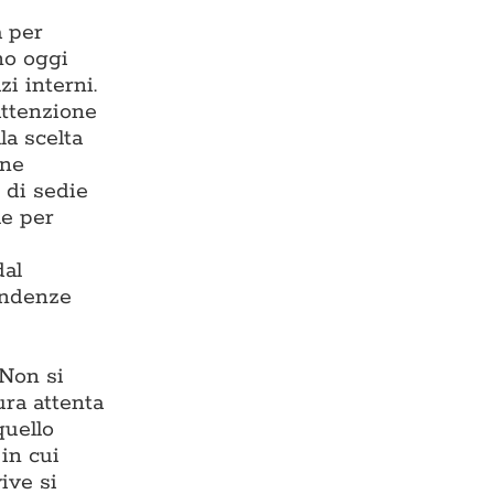
a per
ono oggi
zi interni.
 attenzione
la scelta
one
 di sedie
le per
dal
endenze
 Non si
ura attenta
quello
in cui
ive si