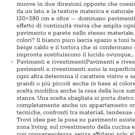
muove in due direzioni opposte che coesis
da un lato, e la texture materica e naturale
120×280 cm e oltre — dominano pavimenti e
effetto di continuità visiva che amplia ogni
pavimento e parete nello stesso materiale
colori? Il bianco puro lascia spazio a toni te
beige caldo e il tortora che si confermano
impronta sostituiscono il lucido ovunque,…
Pavimenti e rivestimenti
Pavimenti e rives
pavimenti e rivestimenti sono la superficie 
ogni altra determina il carattere visivo e 
grandi o più piccoli anche in base al colore
scelta modifica anche la resa della luce na
stanza. Una scelta sbagliata si porta dietr
completamente anche un appartamento ord
tecniche, confronti tra materiali, tendenze 
Trovi idee per la posa su pavimento esisten
zona living, sul rivestimento della cucina e
con consapevolezza, senza affidarsi solo 