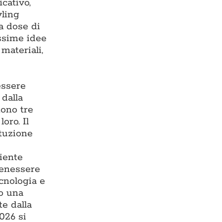
cativo,
yling
ta dose di
issime idee
materiali,
essere
 dalla
tono tre
oro. Il
ituzione
iente
benessere
ecnologia e
do una
te dalla
026 si