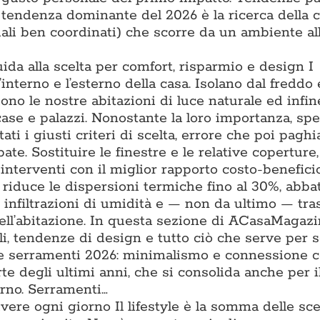
a tendenza dominante del 2026 è la ricerca della 
iali ben coordinati) che scorre da un ambiente all
uida alla scelta per comfort, risparmio e design I
l’interno e l’esterno della casa. Isolano dal freddo 
iono le nostre abitazioni di luce naturale ed infin
 case e palazzi. Nonostante la loro importanza, sp
ti i giusti criteri di scelta, errore che poi pagh
ate. Sostituire le finestre e le relative coperture
interventi con il miglior rapporto costo-benefici
e riduce le dispersioni termiche fino al 30%, abba
e infiltrazioni di umidità e — non da ultimo — tr
ell’abitazione. In questa sezione di ACasaMagazi
li, tendenze di design e tutto ciò che serve per s
nze serramenti 2026: minimalismo e connessione 
te degli ultimi anni, che si consolida anche per il
erno. Serramenti…
vivere ogni giorno Il lifestyle è la somma delle sce