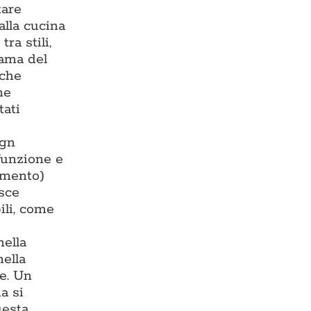
tare
alla cucina
ra stili,
rama del
 che
ne
tati
ign
 funzione e
damento)
isce
ili, come
nella
nella
te. Un
a si
uesta