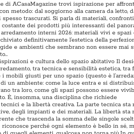
one di ACasaMagazine trovi ispirazione per affron
con metodo: dal soggiorno alla camera da letto, d
 spesso trascurati. Si parla di materiali, confronti t
ne costante dei prodotti più interessanti del pano
 arredamento interni 2026: materiali vivi e spazi
chiviato definitivamente l’estetica della perfezio
rigide e ambienti che sembrano non essere mai s
to…
 ispirazioni e cultura dello spazio abitativo Il des
rredamento, tra tecnica e sensibilità estetica, tra
e i mobili giusti per uno spazio (questo è l’arre
di un ambiente: come la luce entra e si distribu
gano tra loro, come gli spazi possono essere vivib
to. È, insomma, una disciplina che richiede
cnici e la libertà creativa. La parte tecnica sta 
e, degli impianti e dei materiali. La libertà sta 
oerente che trascenda la somma delle singole scel
i riconosce perché ogni elemento è bello in sé, m
 di quegli elementi, qualcosa non torna più.In q