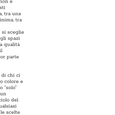
 non è
sti
, tra una
inima, tra
 si sceglie
gli spazi
a qualità
il
or parte
di chi ci
o colore e
o “solo”
 un
iolo del
ualsiasi
 le scelte