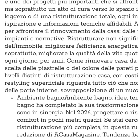
è uno dei progetti più importanti che si affron
ma soprattutto un atto di cura verso lo spazio i
leggero o di una ristrutturazione totale, ogni i
ispirazione e informazioni tecniche affidabili
per affrontare il rinnovamento della casa: dalle
impianti e normative. Ristrutturare non signific
dell’immobile, migliorare l’efficienza energetic
soprattutto, migliorare la qualità della vita q
ogni giorno, per anni. Come rinnovare casa: da d
scelta delle piastrelle o del colore delle pareti 
livelli distinti di ristrutturazione casa, con cos
restyling superficiale riguarda tutto ciò che no
delle porte interne, sovrapposizione di un nu
Ambiente bagno
Ambiente bagno: idee, te
bagno ha completato la sua trasformazione
sono in sinergia. Nel 2026, progettare o ris
comfort in pochi metri quadri. Se stai cer
ristrutturazione più completa, in questa ru
redazione di ACasaMagazine. Tendenze bag