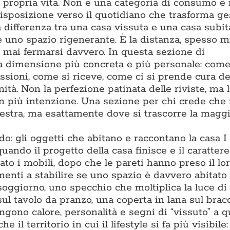
la propria vita. Non è una categoria di consumo e
isposizione verso il quotidiano che trasforma ge
differenza tra una casa vissuta e una casa subita
 e uno spazio rigenerante. È la distanza, spesso m
za mai fermarsi davvero. In questa sezione di
a dimensione più concreta e più personale: come
assioni, come si riceve, come ci si prende cura de
ità. Non la perfezione patinata delle riviste, ma l
on più intenzione. Una sezione per chi crede che 
estra, ma esattamente dove si trascorre la maggi
: gli oggetti che abitano e raccontano la casa I
ando il progetto della casa finisce e il carattere 
to i mobili, dopo che le pareti hanno preso il lor
enti a stabilire se uno spazio è davvero abitato 
soggiorno, uno specchio che moltiplica la luce di
sul tavolo da pranzo, una coperta in lana sul bracc
gono calore, personalità e segni di “vissuto” a q
l territorio in cui il lifestyle si fa più visibile: