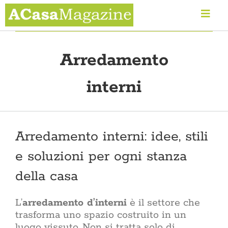
Salta
al
Toggl
contenuto
Navig
Home
Arredamento
interni
Arredare casa
Rinnovare casa
Arredamento interni: idee, stili
e soluzioni per ogni stanza
Lifestyle
della casa
Sostenibilità
L’
arredamento d’interni
è il settore che
trasforma uno spazio costruito in un
La vetrina di Acasa
luogo vissuto. Non si tratta solo di