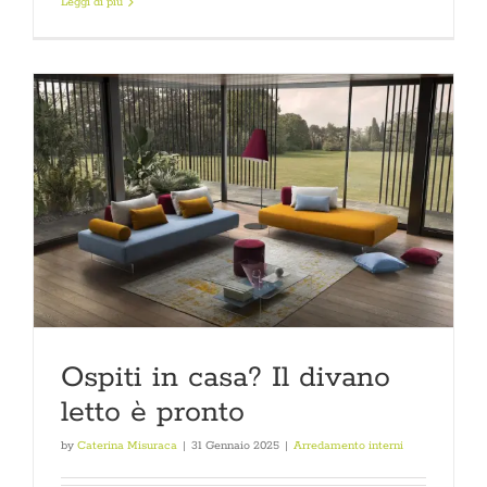
Leggi di più
Ospiti in casa? Il divano
letto è pronto
by
Caterina Misuraca
|
31 Gennaio 2025
|
Arredamento interni