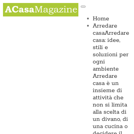
Salta
Toggle
al
Navigation
contenuto
Home
Arredare
casa
Arredare
casa: idee,
stili e
soluzioni per
ogni
ambiente
Arredare
casa è un
insieme di
attività che
non si limita
alla scelta di
un divano, di
una cucina o
decidere il