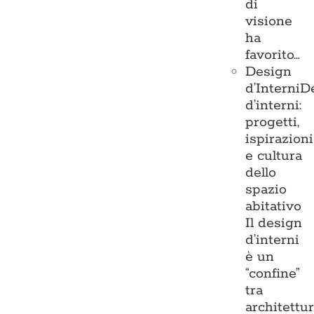
di
visione
ha
favorito…
Design
d’Interni
D
d’interni:
progetti,
ispirazioni
e cultura
dello
spazio
abitativo
Il design
d’interni
è un
“confine”
tra
architettu