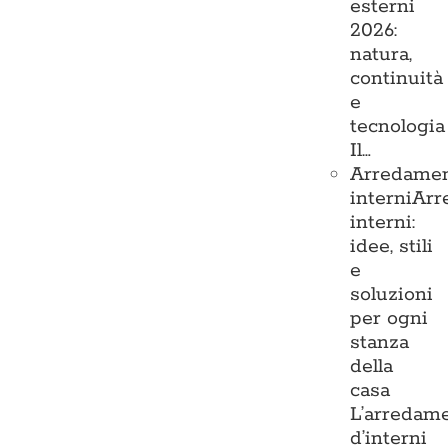
esterni
2026:
natura,
continuità
e
tecnologia
Il…
Arredame
interni
Arr
interni:
idee, stili
e
soluzioni
per ogni
stanza
della
casa
L’arredam
d’interni