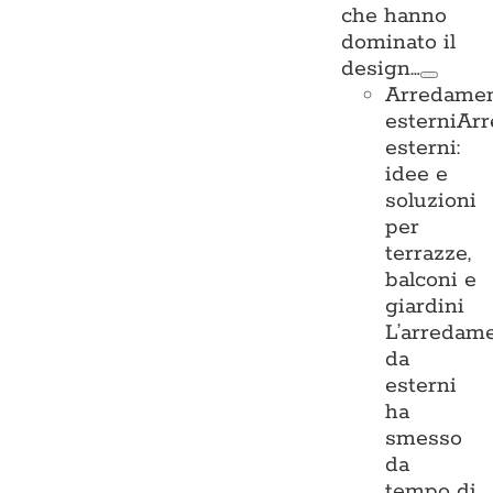
che hanno
dominato il
design…
Arredame
esterni
Ar
esterni:
idee e
soluzioni
per
terrazze,
balconi e
giardini
L’arredam
da
esterni
ha
smesso
da
tempo di