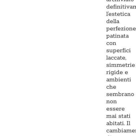
definitiva
l’estetica
della
perfezion
patinata
con
superfici
laccate,
simmetrie
rigide e
ambienti
che
sembrano
non
essere
mai stati
abitati. Il
cambiame