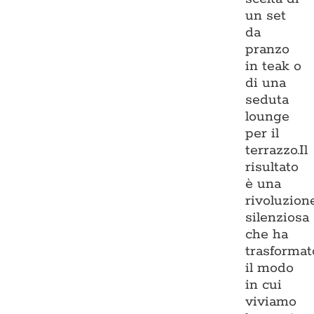
un set
da
pranzo
in teak o
di una
seduta
lounge
per il
terrazzo.Il
risultato
è una
rivoluzion
silenziosa
che ha
trasformat
il modo
in cui
viviamo