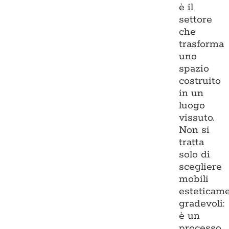
è il
settore
che
trasforma
uno
spazio
costruito
in un
luogo
vissuto.
Non si
tratta
solo di
scegliere
mobili
esteticam
gradevoli:
è un
processo