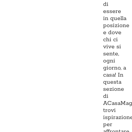
di
essere
in quella
posizione
e dove
chi ci
vive si
sente,
ogni
giorno, a
casa! In
questa
sezione
di
ACasaMag
trovi
ispirazion
per
affrontare