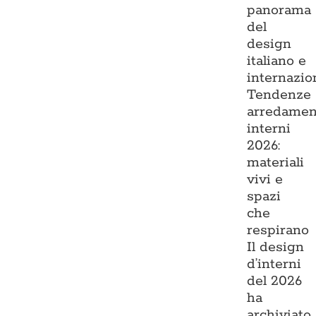
panorama
del
design
italiano e
internazio
Tendenze
arredamen
interni
2026:
materiali
vivi e
spazi
che
respirano
Il design
d’interni
del 2026
ha
archiviato