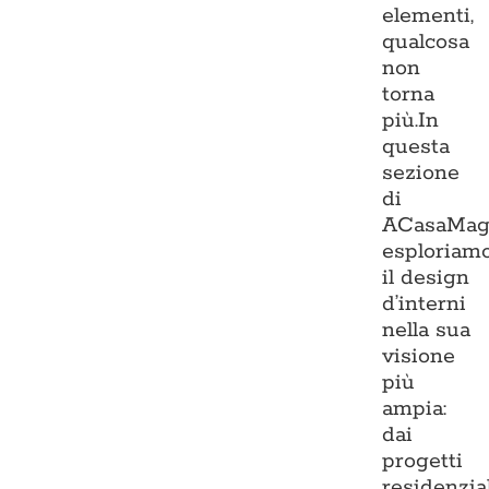
elementi,
qualcosa
non
torna
più.In
questa
sezione
di
ACasaMag
esploriam
il design
d’interni
nella sua
visione
più
ampia:
dai
progetti
residenzia