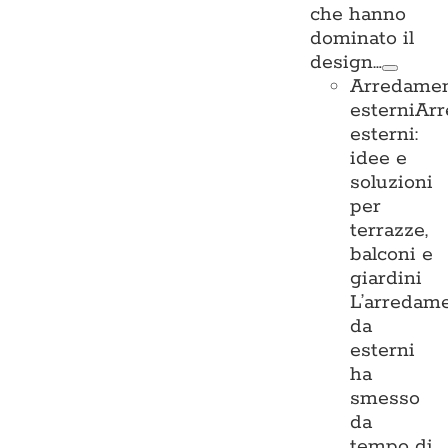
che hanno
dominato il
design…
Arredame
esterni
Ar
esterni:
idee e
soluzioni
per
terrazze,
balconi e
giardini
L’arredam
da
esterni
ha
smesso
da
tempo di