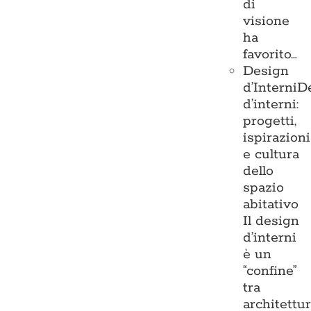
di
visione
ha
favorito…
Design
d’Interni
D
d’interni:
progetti,
ispirazioni
e cultura
dello
spazio
abitativo
Il design
d’interni
è un
“confine”
tra
architettu