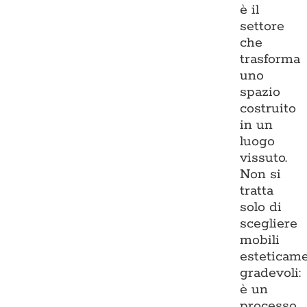
è il
settore
che
trasforma
uno
spazio
costruito
in un
luogo
vissuto.
Non si
tratta
solo di
scegliere
mobili
esteticam
gradevoli:
è un
processo