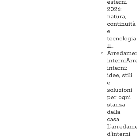
esterni
2026:
natura,
continuità
e
tecnologia
Il…
Arredame
interni
Arr
interni:
idee, stili
e
soluzioni
per ogni
stanza
della
casa
L’arredam
d’interni