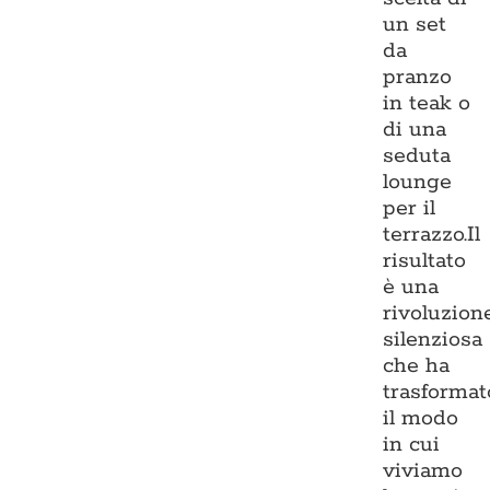
un set
da
pranzo
in teak o
di una
seduta
lounge
per il
terrazzo.Il
risultato
è una
rivoluzion
silenziosa
che ha
trasformat
il modo
in cui
viviamo