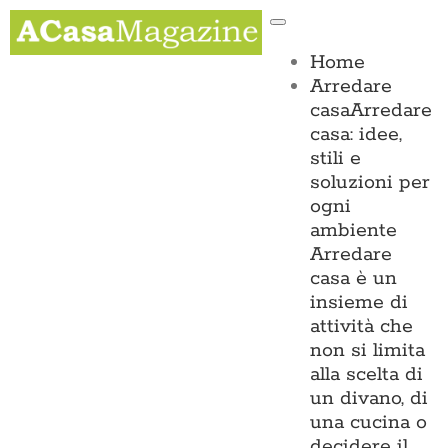
Salta
Toggle
al
Navigation
contenuto
Home
Arredare
casa
Arredare
casa: idee,
stili e
soluzioni per
ogni
ambiente
Arredare
casa è un
insieme di
attività che
non si limita
alla scelta di
un divano, di
una cucina o
decidere il