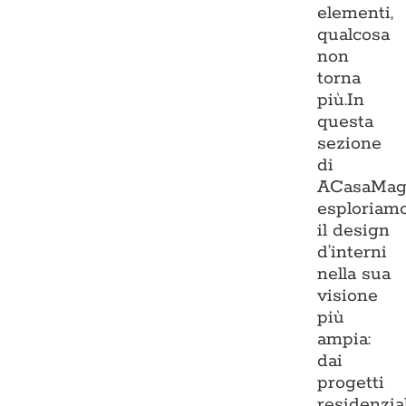
elementi,
qualcosa
non
torna
più.In
questa
sezione
di
ACasaMag
esploriam
il design
d’interni
nella sua
visione
più
ampia:
dai
progetti
residenzia