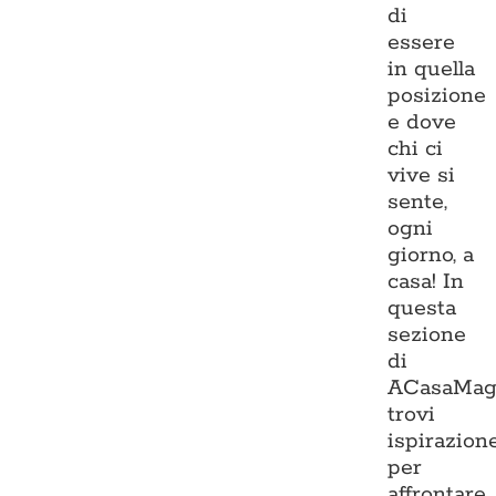
di
essere
in quella
posizione
e dove
chi ci
vive si
sente,
ogni
giorno, a
casa! In
questa
sezione
di
ACasaMag
trovi
ispirazion
per
affrontare