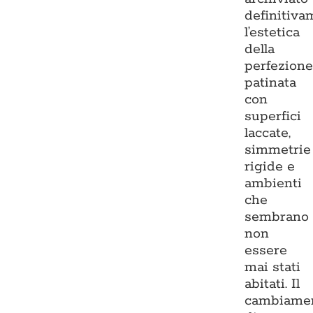
definitiva
l’estetica
della
perfezion
patinata
con
superfici
laccate,
simmetrie
rigide e
ambienti
che
sembrano
non
essere
mai stati
abitati. Il
cambiame