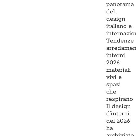
panorama
del
design
italiano e
internazio
Tendenze
arredamen
interni
2026:
materiali
vivi e
spazi
che
respirano
Il design
d’interni
del 2026
ha
archiviato