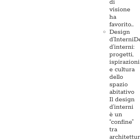
di
visione
ha
favorito…
Design
d’Interni
D
d’interni:
progetti,
ispirazioni
e cultura
dello
spazio
abitativo
Il design
d’interni
è un
“confine”
tra
architettu