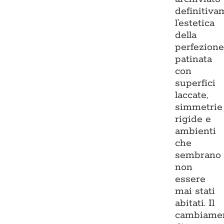
definitiva
l’estetica
della
perfezion
patinata
con
superfici
laccate,
simmetrie
rigide e
ambienti
che
sembrano
non
essere
mai stati
abitati. Il
cambiame