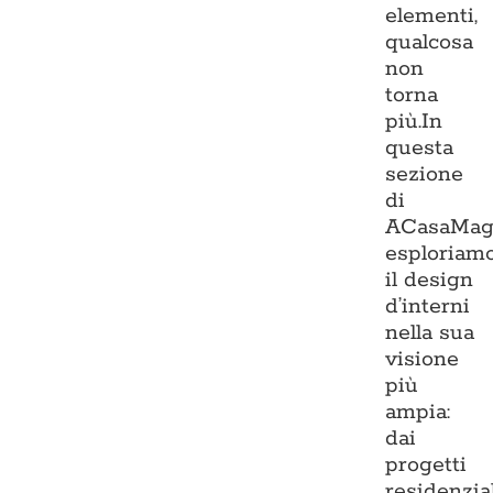
elementi,
qualcosa
non
torna
più.In
questa
sezione
di
ACasaMag
esploriam
il design
d’interni
nella sua
visione
più
ampia:
dai
progetti
residenzia