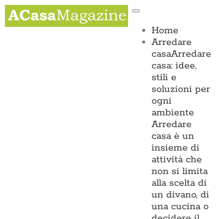
Salta
Toggle
al
Navigation
contenuto
Home
Arredare
casa
Arredare
casa: idee,
stili e
soluzioni per
ogni
ambiente
Arredare
casa è un
insieme di
attività che
non si limita
alla scelta di
un divano, di
una cucina o
decidere il