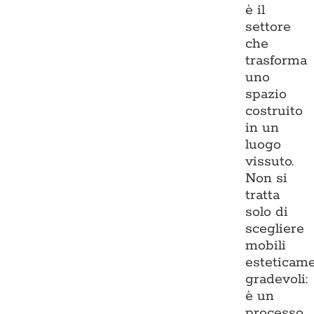
è il
settore
che
trasforma
uno
spazio
costruito
in un
luogo
vissuto.
Non si
tratta
solo di
scegliere
mobili
esteticam
gradevoli:
è un
processo