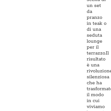
un set
da
pranzo
in teak o
di una
seduta
lounge
per il
terrazzo.Il
risultato
è una
rivoluzion
silenziosa
che ha
trasformat
il modo
in cui
viviamo