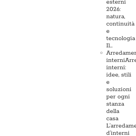
esterni
2026:
natura,
continuità
e
tecnologia
Il…
Arredame
interni
Arr
interni:
idee, stili
e
soluzioni
per ogni
stanza
della
casa
L’arredam
d’interni