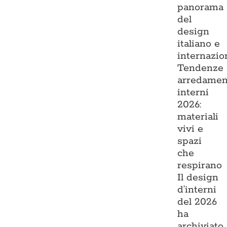
panorama
del
design
italiano e
internazio
Tendenze
arredamen
interni
2026:
materiali
vivi e
spazi
che
respirano
Il design
d’interni
del 2026
ha
archiviato