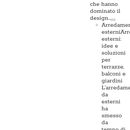
che hanno
dominato il
design…
Arredame
esterni
Ar
esterni:
idee e
soluzioni
per
terrazze,
balconi e
giardini
L’arredam
da
esterni
ha
smesso
da
tempo di