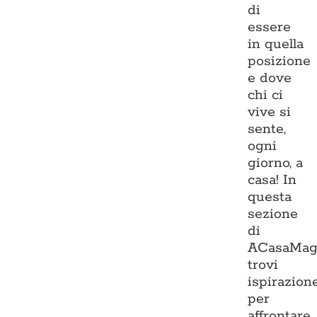
di
essere
in quella
posizione
e dove
chi ci
vive si
sente,
ogni
giorno, a
casa! In
questa
sezione
di
ACasaMag
trovi
ispirazion
per
affrontare