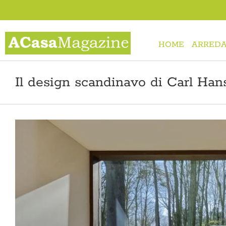
Salta
al
contenuto
HOME
ARREDA
Il design scandinavo di Carl Ha