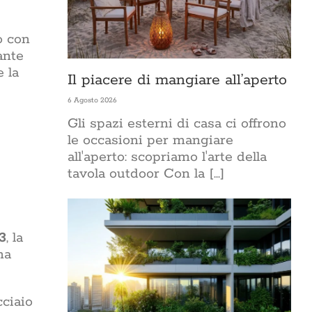
o con
ante
 la
Il piacere di mangiare all’aperto
6 Agosto 2026
Gli spazi esterni di casa ci offrono
le occasioni per mangiare
all'aperto: scopriamo l'arte della
tavola outdoor Con la [...]
3
, la
ma
cciaio