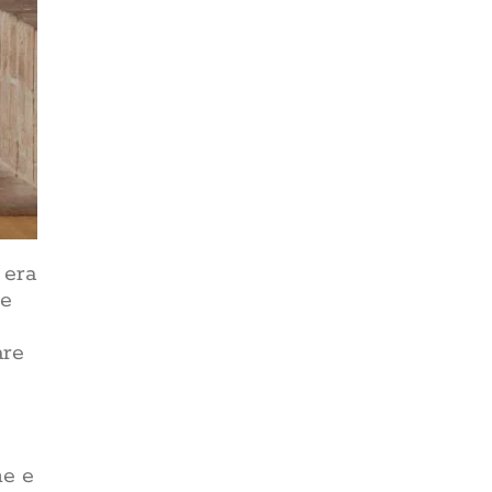
 era
ce
are
ne e