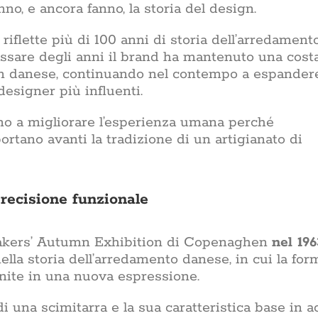
o, e ancora fanno, la storia del design.
riflette più di 100 anni di storia dell’arredament
 passare degli anni il brand ha mantenuto una cost
ign danese, continuando nel contempo a espandere
designer più influenti.
no a migliorare l’esperienza umana perché
rtano avanti la tradizione di un artigianato di
precisione funzionale
akers’ Autumn Exhibition di Copenaghen
nel 196
ella storia dell’arredamento danese, in cui la for
unite in una nuova espressione.
i una scimitarra e la sua caratteristica base in a