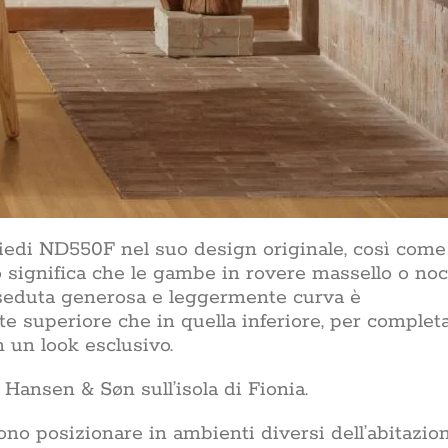
iedi ND550F nel suo design originale, così come
ò significa che le gambe in rovere massello o no
a seduta generosa e leggermente curva è
te superiore che in quella inferiore, per complet
n un look esclusivo.
Hansen & Søn sull’isola di Fionia.
no posizionare in ambienti diversi dell’abitazio