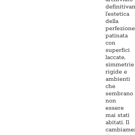
definitiva
l’estetica
della
perfezion
patinata
con
superfici
laccate,
simmetrie
rigide e
ambienti
che
sembrano
non
essere
mai stati
abitati. Il
cambiame