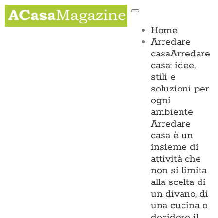
Salta
Toggle
al
Navigation
contenuto
Home
Arredare
casa
Arredare
casa: idee,
stili e
soluzioni per
ogni
ambiente
Arredare
casa è un
insieme di
attività che
non si limita
alla scelta di
un divano, di
una cucina o
decidere il