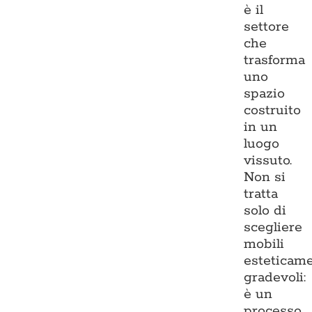
è il
settore
che
trasforma
uno
spazio
costruito
in un
luogo
vissuto.
Non si
tratta
solo di
scegliere
mobili
esteticam
gradevoli:
è un
processo