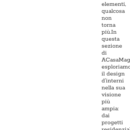
elementi,
qualcosa
non
torna
più.In
questa
sezione
di
ACasaMag
esploriam
il design
d’interni
nella sua
visione
più
ampia:
dai
progetti
residenzia