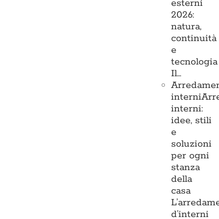
esterni
2026:
natura,
continuità
e
tecnologia
Il…
Arredame
interni
Arr
interni:
idee, stili
e
soluzioni
per ogni
stanza
della
casa
L’arredam
d’interni