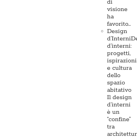
di
visione
ha
favorito…
Design
d’Interni
D
d’interni:
progetti,
ispirazioni
e cultura
dello
spazio
abitativo
Il design
d’interni
è un
“confine”
tra
architettu