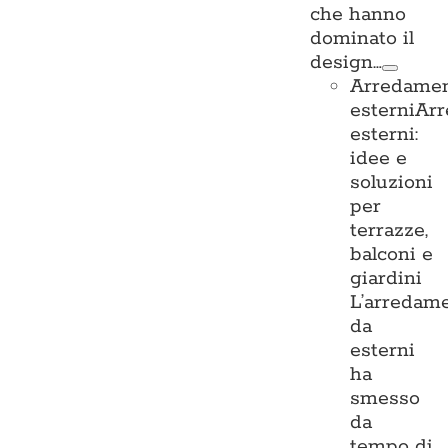
che hanno
dominato il
design…
Arredame
esterni
Ar
esterni:
idee e
soluzioni
per
terrazze,
balconi e
giardini
L’arredam
da
esterni
ha
smesso
da
tempo di