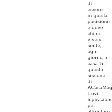
di
essere
in quella
posizione
e dove
chi ci
vive si
sente,
ogni
giorno, a
casa! In
questa
sezione
di
ACasaMag
trovi
ispirazion
per
affrontare