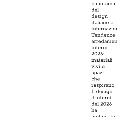
panorama
del
design
italiano e
internazio
Tendenze
arredamen
interni
2026:
materiali
vivi e
spazi
che
respirano
Il design
d’interni
del 2026
ha
archiviato