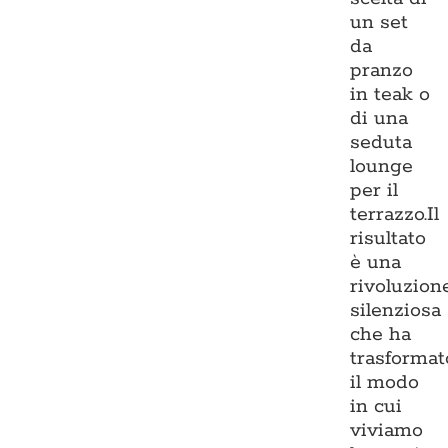
un set
da
pranzo
in teak o
di una
seduta
lounge
per il
terrazzo.Il
risultato
è una
rivoluzion
silenziosa
che ha
trasformat
il modo
in cui
viviamo