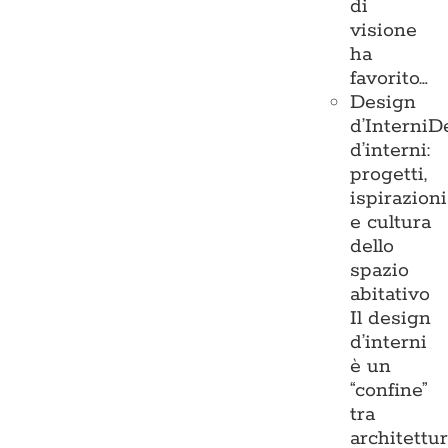
di
visione
ha
favorito…
Design
d’Interni
D
d’interni:
progetti,
ispirazioni
e cultura
dello
spazio
abitativo
Il design
d’interni
è un
“confine”
tra
architettu