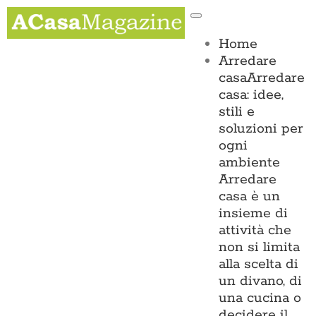
Salta
Toggle
al
Navigation
contenuto
Home
Arredare
casa
Arredare
casa: idee,
stili e
soluzioni per
ogni
ambiente
Arredare
casa è un
insieme di
attività che
non si limita
alla scelta di
un divano, di
una cucina o
decidere il