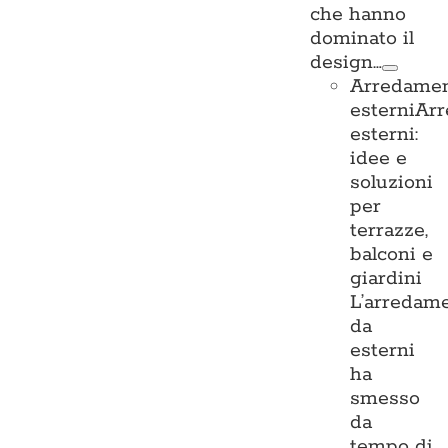
che hanno
dominato il
design…
Arredame
esterni
Ar
esterni:
idee e
soluzioni
per
terrazze,
balconi e
giardini
L’arredam
da
esterni
ha
smesso
da
tempo di