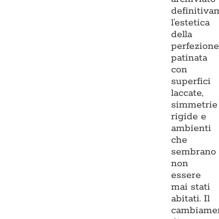
definitiva
l’estetica
della
perfezion
patinata
con
superfici
laccate,
simmetrie
rigide e
ambienti
che
sembrano
non
essere
mai stati
abitati. Il
cambiame