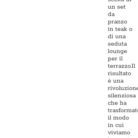
un set
da
pranzo
in teak o
di una
seduta
lounge
per il
terrazzo.Il
risultato
è una
rivoluzion
silenziosa
che ha
trasformat
il modo
in cui
viviamo