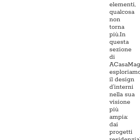
elementi,
qualcosa
non
torna
più.In
questa
sezione
di
ACasaMag
esploriam
il design
d’interni
nella sua
visione
più
ampia:
dai
progetti
residenzia