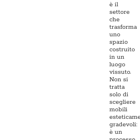
è il
settore
che
trasforma
uno
spazio
costruito
in un
luogo
vissuto.
Non si
tratta
solo di
scegliere
mobili
esteticam
gradevoli:
è un
processo