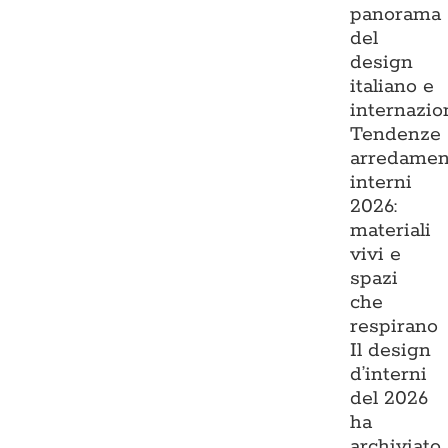
panorama
del
design
italiano e
internazio
Tendenze
arredamen
interni
2026:
materiali
vivi e
spazi
che
respirano
Il design
d’interni
del 2026
ha
archiviato