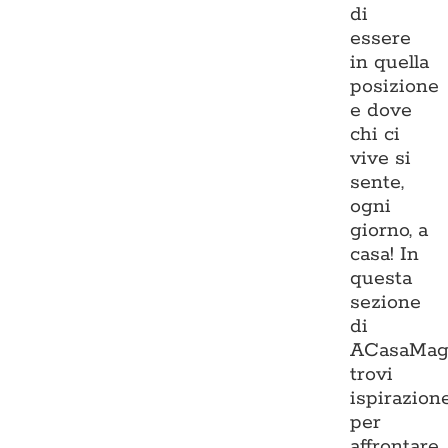
di
essere
in quella
posizione
e dove
chi ci
vive si
sente,
ogni
giorno, a
casa! In
questa
sezione
di
ACasaMag
trovi
ispirazion
per
affrontare