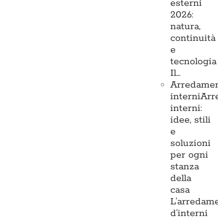
esterni
2026:
natura,
continuità
e
tecnologia
Il…
Arredame
interni
Arr
interni:
idee, stili
e
soluzioni
per ogni
stanza
della
casa
L’arredam
d’interni