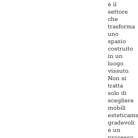
è il
settore
che
trasforma
uno
spazio
costruito
in un
luogo
vissuto.
Non si
tratta
solo di
scegliere
mobili
esteticam
gradevoli:
è un
processo