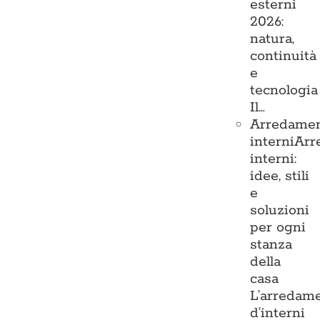
esterni
2026:
natura,
continuità
e
tecnologia
Il…
Arredame
interni
Arr
interni:
idee, stili
e
soluzioni
per ogni
stanza
della
casa
L’arredam
d’interni