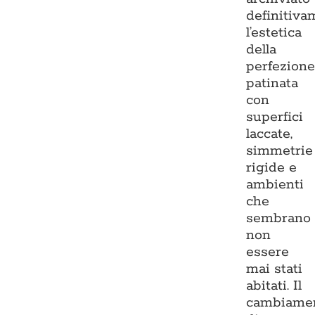
definitiva
l’estetica
della
perfezion
patinata
con
superfici
laccate,
simmetrie
rigide e
ambienti
che
sembrano
non
essere
mai stati
abitati. Il
cambiame