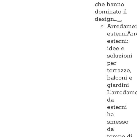
che hanno
dominato il
design…
Arredame
esterni
Ar
esterni:
idee e
soluzioni
per
terrazze,
balconi e
giardini
L’arredam
da
esterni
ha
smesso
da
tempo di