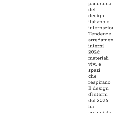
panorama
del
design
italiano e
internazio
Tendenze
arredamen
interni
2026:
materiali
vivi e
spazi
che
respirano
Il design
d’interni
del 2026
ha
archiviato