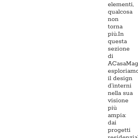
elementi,
qualcosa
non
torna
più.In
questa
sezione
di
ACasaMag
esploriam
il design
d’interni
nella sua
visione
più
ampia:
dai
progetti
residenzia