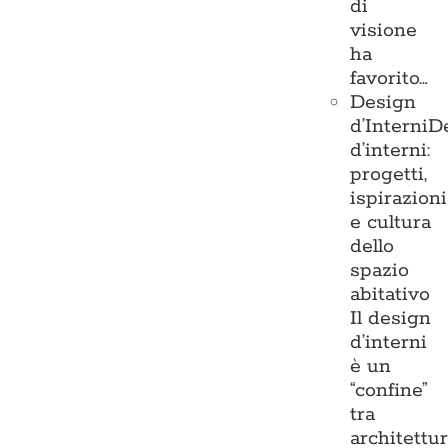
di
visione
ha
favorito…
Design
d’Interni
D
d’interni:
progetti,
ispirazioni
e cultura
dello
spazio
abitativo
Il design
d’interni
è un
“confine”
tra
architettu