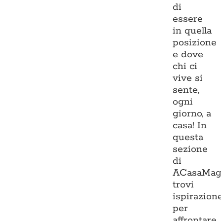
di
essere
in quella
posizione
e dove
chi ci
vive si
sente,
ogni
giorno, a
casa! In
questa
sezione
di
ACasaMag
trovi
ispirazion
per
affrontare