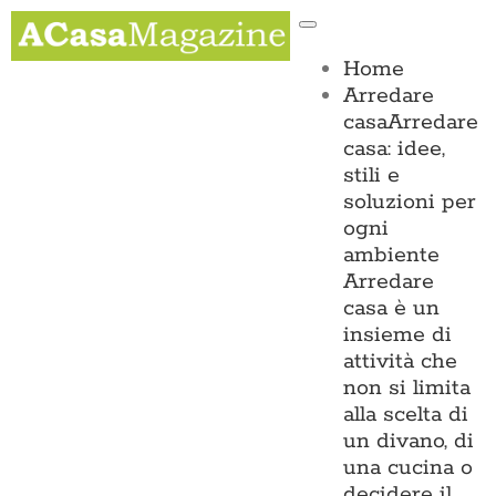
Salta
Toggle
al
Navigation
contenuto
Home
Arredare
casa
Arredare
casa: idee,
stili e
soluzioni per
ogni
ambiente
Arredare
casa è un
insieme di
attività che
non si limita
alla scelta di
un divano, di
una cucina o
decidere il