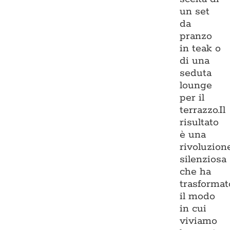
un set
da
pranzo
in teak o
di una
seduta
lounge
per il
terrazzo.Il
risultato
è una
rivoluzion
silenziosa
che ha
trasformat
il modo
in cui
viviamo