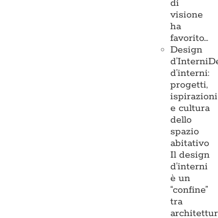
di
visione
ha
favorito…
Design
d’Interni
D
d’interni:
progetti,
ispirazioni
e cultura
dello
spazio
abitativo
Il design
d’interni
è un
“confine”
tra
architettu