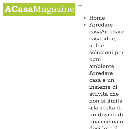
Salta
Toggle
al
Navigation
contenuto
Home
Arredare
casa
Arredare
casa: idee,
stili e
soluzioni per
ogni
ambiente
Arredare
casa è un
insieme di
attività che
non si limita
alla scelta di
un divano, di
una cucina o
decidere il