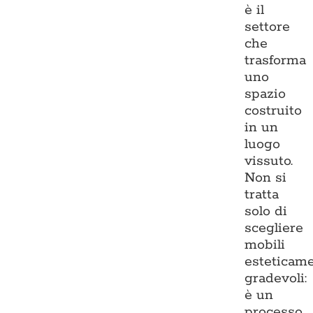
è il
settore
che
trasforma
uno
spazio
costruito
in un
luogo
vissuto.
Non si
tratta
solo di
scegliere
mobili
esteticam
gradevoli:
è un
processo