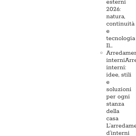
esterni
2026:
natura,
continuità
e
tecnologia
Il…
Arredame
interni
Arr
interni:
idee, stili
e
soluzioni
per ogni
stanza
della
casa
L’arredam
d’interni