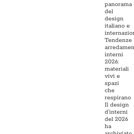
panorama
del
design
italiano e
internazio
Tendenze
arredamen
interni
2026:
materiali
vivi e
spazi
che
respirano
Il design
d’interni
del 2026
ha
archiviato