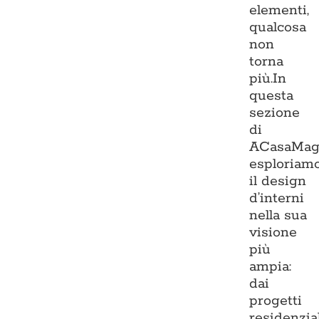
elementi,
qualcosa
non
torna
più.In
questa
sezione
di
ACasaMag
esploriam
il design
d’interni
nella sua
visione
più
ampia:
dai
progetti
residenzia