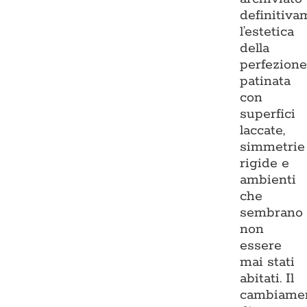
definitiva
l’estetica
della
perfezion
patinata
con
superfici
laccate,
simmetrie
rigide e
ambienti
che
sembrano
non
essere
mai stati
abitati. Il
cambiame