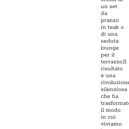
un set
da
pranzo
in teak o
di una
seduta
lounge
per il
terrazzo.Il
risultato
è una
rivoluzion
silenziosa
che ha
trasformat
il modo
in cui
viviamo