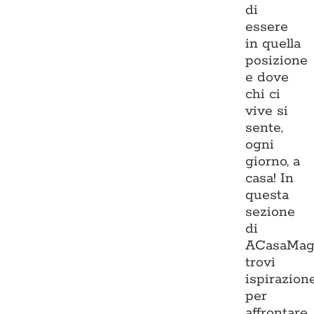
di
essere
in quella
posizione
e dove
chi ci
vive si
sente,
ogni
giorno, a
casa! In
questa
sezione
di
ACasaMag
trovi
ispirazion
per
affrontare