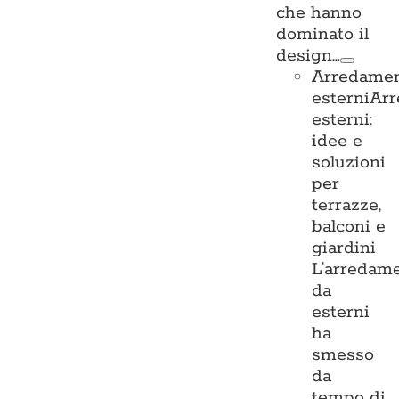
che hanno
dominato il
design…
Arredame
esterni
Ar
esterni:
idee e
soluzioni
per
terrazze,
balconi e
giardini
L’arredam
da
esterni
ha
smesso
da
tempo di