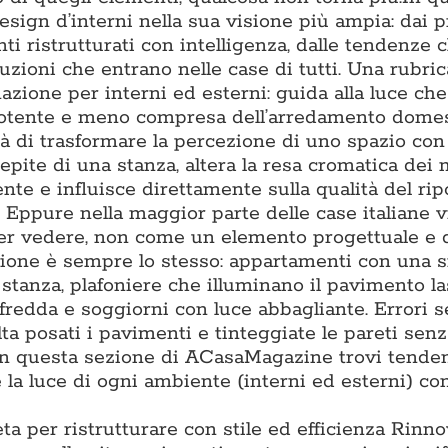
ign d’interni nella sua visione più ampia: dai p
ti ristrutturati con intelligenza, dalle tendenze 
luzioni che entrano nelle case di tutti. Una rubric
nazione per interni ed esterni: guida alla luce ch
ù potente e meno compresa dell’arredamento domes
à di trasformare la percezione di uno spazio con 
epite di una stanza, altera la resa cromatica dei m
e e influisce direttamente sulla qualità del ripo
. Eppure nella maggior parte delle case italiane 
per vedere, non come un elemento progettuale e 
tazione è sempre lo stesso: appartamenti con una 
i stanza, plafoniere che illuminano il pavimento l
 fredda e soggiorni con luce abbagliante. Errori 
lta posati i pavimenti e tinteggiate le pareti sen
. In questa sezione di ACasaMagazine trovi tende
la luce di ogni ambiente (interni ed esterni) con
ta per ristrutturare con stile ed efficienza Rinn