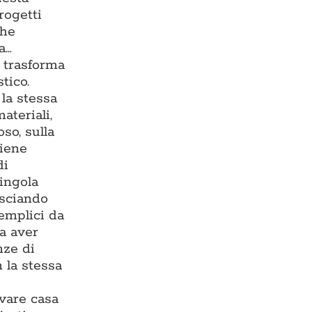
rogetti
che
a…
e trasforma
tico.
la stessa
ateriali,
so, sulla
viene
di
singola
asciando
semplici da
za aver
nze di
 la stessa
ovare casa