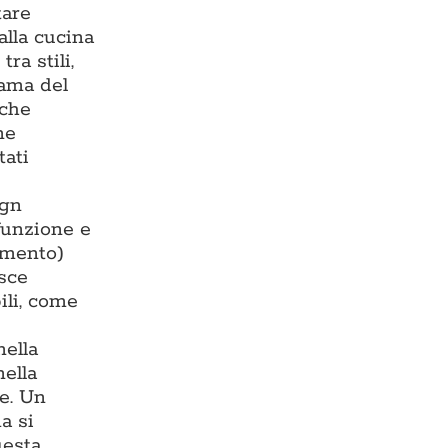
tare
alla cucina
ra stili,
rama del
 che
ne
tati
ign
 funzione e
damento)
isce
ili, come
nella
nella
te. Un
a si
uesta