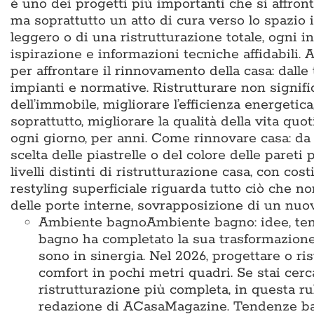
è uno dei progetti più importanti che si affron
ma soprattutto un atto di cura verso lo spazio i
leggero o di una ristrutturazione totale, ogni i
ispirazione e informazioni tecniche affidabili
per affrontare il rinnovamento della casa: dalle
impianti e normative. Ristrutturare non signific
dell’immobile, migliorare l’efficienza energetic
soprattutto, migliorare la qualità della vita q
ogni giorno, per anni. Come rinnovare casa: da d
scelta delle piastrelle o del colore delle pareti 
livelli distinti di ristrutturazione casa, con cos
restyling superficiale riguarda tutto ciò che no
delle porte interne, sovrapposizione di un nu
Ambiente bagno
Ambiente bagno: idee, te
bagno ha completato la sua trasformazione
sono in sinergia. Nel 2026, progettare o ris
comfort in pochi metri quadri. Se stai cer
ristrutturazione più completa, in questa ru
redazione di ACasaMagazine. Tendenze bag