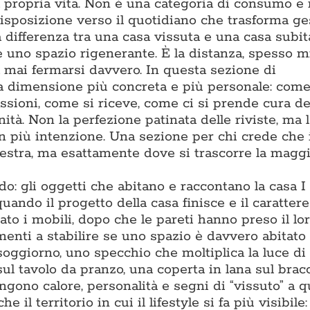
la propria vita. Non è una categoria di consumo e
isposizione verso il quotidiano che trasforma ge
differenza tra una casa vissuta e una casa subita
 e uno spazio rigenerante. È la distanza, spesso m
za mai fermarsi davvero. In questa sezione di
a dimensione più concreta e più personale: come
assioni, come si riceve, come ci si prende cura de
ità. Non la perfezione patinata delle riviste, ma l
on più intenzione. Una sezione per chi crede che 
estra, ma esattamente dove si trascorre la maggi
: gli oggetti che abitano e raccontano la casa I
ando il progetto della casa finisce e il carattere 
to i mobili, dopo che le pareti hanno preso il lor
enti a stabilire se uno spazio è davvero abitato 
soggiorno, uno specchio che moltiplica la luce di
sul tavolo da pranzo, una coperta in lana sul bracc
gono calore, personalità e segni di “vissuto” a q
l territorio in cui il lifestyle si fa più visibile: