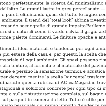
tono perfettamente: la ricerca del minimalismo 
 dall’altro. Le grandi lastre in gres porcellanato 
 pareti eliminando quasi del tutto le fughe, co
 ambiente. Il trend del “total look” abbina rivest
, creando scenografie di grande impatto.Parliamo
rrosi e naturali come il verde salvia, il grigio arde
 come palette dominanti. Le finiture opache e ant
timenti: idee, materiali e tendenze per ogni amb
più estesa della casa e, per questo, la scelta che
sensoriale di ogni ambiente. Gli spazi possono ris
, alla texture, al formato e al materiale del pavim
turale e persino la sensazione termica e acustica
o per decenni mentre la scelta “vincente” trasfor
inario.In questa rubrica di ACasaMagazine trov
stagionali e soluzioni concrete per ogni tipo di i
te o sulla ristrutturazione completa, sul bagno e
 sul parquet in camera da letto. Tutto è utile per
al gusto personale del primo impatto. Tendenze p