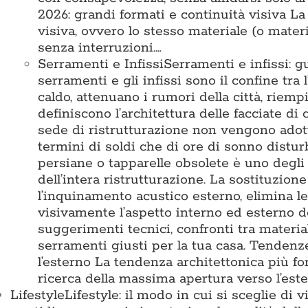
2026: grandi formati e continuità visiva L
visiva, ovvero lo stesso materiale (o mater
senza interruzioni.…
Serramenti e Infissi
Serramenti e infissi: g
serramenti e gli infissi sono il confine tra 
caldo, attenuano i rumori della città, riemp
definiscono l’architettura delle facciate di
sede di ristrutturazione non vengono adotta
termini di soldi che di ore di sonno disturb
persiane o tapparelle obsolete è uno degli 
dell’intera ristrutturazione. La sostituzion
l’inquinamento acustico esterno, elimina l
visivamente l’aspetto interno ed esterno d
suggerimenti tecnici, confronti tra materia
serramenti giusti per la tua casa. Tende
l’esterno La tendenza architettonica più for
ricerca della massima apertura verso l’est
Lifestyle
Lifestyle: il modo in cui si sceglie di 