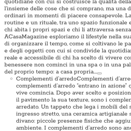
quotidiane con cui si costruisce la qualità del
l’insieme delle cose che si comprano, ma una d
ordinari in momenti di piacere consapevole. La 
routine e un rituale, tra uno spazio funzionale
chi abita i propri spazi e chi li attraversa sen
ACasaMagazine esploriamo il lifestyle nella su
di organizzare il tempo, come si coltivano le p
e degli oggetti con cui si condivide la quotidian
reale e accessibile di chi ha scelto di vivere c
benessere non cominci in una spa o in una pal
del proprio tempo: a casa propria.…
Complementi d’arredo
Complementi d’arredo
complementi d’arredo “entrano in azione” qu
vive comincia. Dopo aver scelto e posiziona
il pavimento la sua texture, sono i complem
arredato. Un tappeto che lega i mobili del 
ingresso stretto, una ceramica artigianale 
divano: piccole presenze fisiche che aggiun
ambiente. I complementi d’arredo sono anche i