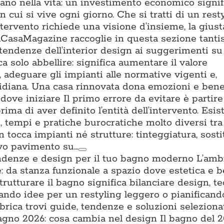
tano nella vita: un investimento economico signifi
n cui si vive ogni giorno. Che si tratti di un rest
ntervento richiede una visione d’insieme, la gius
. ACasaMagazine raccoglie in questa sezione tant
 tendenze dell’interior design ai suggerimenti su 
a solo abbellire: significa aumentare il valore
a, adeguare gli impianti alle normative vigenti e,
uotidiana. Una casa rinnovata dona emozioni e ben
ove iniziare Il primo errore da evitare è partire
prima di aver definito l’entità dell’intervento. Esis
ti, tempi e pratiche burocratiche molto diversi tra l
n tocca impianti né strutture: tinteggiatura, sost
ovo pavimento su…
ndenze e design per il tuo bagno moderno L’amb
: da stanza funzionale a spazio dove estetica e 
trutturare il bagno significa bilanciare design, t
cando idee per un restyling leggero o pianifican
brica trovi guide, tendenze e soluzioni seleziona
no 2026: cosa cambia nel design Il bagno del 2