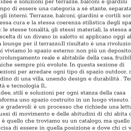
dee e soluzioni per terrazze, balconi e giardini
po di essere una categoria a sé stante, separat
li interni. Terrazze, balconi, giardini e cortili s
essa cura e la stessa coerenza stilistica degli spa
o: le stesse tonalità, gli stessi materiali, la stessa
scelta di un divano in salotto si applicano oggi al
lounge per il terrazzo.Il risultato è una rivoluzi
ui viviamo lo spazio esterno: non più un deposito
prolungamento reale e abitabile della casa, fruibi
cniche sempre più evolute. In questa sezione di
zioni per arredare ogni tipo di spazio outdoor, 
ino di una villa, unendo design e durabilità . T
à e tecnologia Il…
dee, stili e soluzioni per ogni stanza della casa
asforma uno spazio costruito in un luogo vissuto.
te gradevoli: è un processo che richiede una lett
flussi di movimento e delle abitudini di chi abita 
è quello che troviamo su un catalogo, ma quello 
isa di essere in quella posizione e dove chi ci v