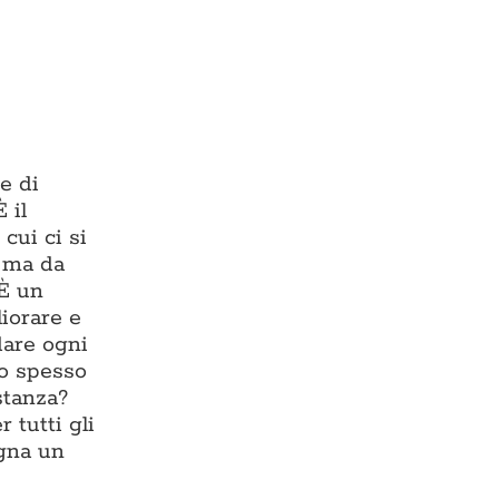
e di
 il
cui ci si
, ma da
 È un
liorare e
dare ogni
io spesso
stanza?
 tutti gli
egna un