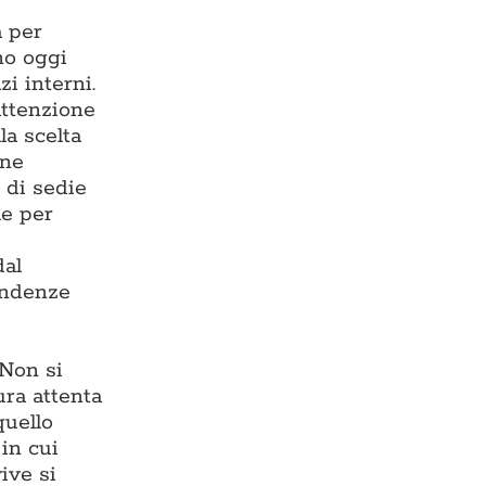
a per
ono oggi
zi interni.
 attenzione
la scelta
one
 di sedie
le per
dal
endenze
 Non si
ura attenta
quello
in cui
ive si