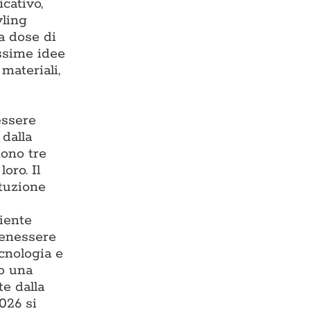
cativo,
yling
ta dose di
issime idee
materiali,
essere
 dalla
tono tre
oro. Il
ituzione
iente
benessere
ecnologia e
do una
te dalla
026 si