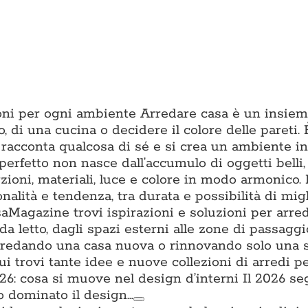
zioni per ogni ambiente Arredare casa è un insiem
o, di una cucina o decidere il colore delle pareti. È
 racconta qualcosa di sé e si crea un ambiente in 
erfetto non nasce dall’accumulo di oggetti belli
ioni, materiali, luce e colore in modo armonico.
onalità e tendenza, tra durata e possibilità di mig
aMagazine trovi ispirazioni e soluzioni per arre
da letto, dagli spazi esterni alle zone di passagg
i arredando una casa nuova o rinnovando solo una 
trovi tante idee e nuove collezioni di arredi per
: cosa si muove nel design d’interni Il 2026 s
o dominato il design…