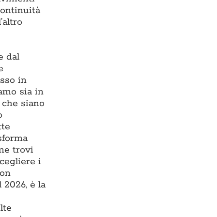
continuità
’altro
e dal
e
esso in
iamo sia in
, che siano
o
tte
asforma
ne trovi
cegliere i
con
 2026, è la
lte