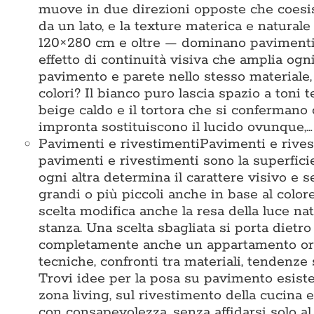
muove in due direzioni opposte che coesis
da un lato, e la texture materica e naturale
120×280 cm e oltre — dominano pavimenti e
effetto di continuità visiva che amplia ogni
pavimento e parete nello stesso materiale
colori? Il bianco puro lascia spazio a toni te
beige caldo e il tortora che si confermano
impronta sostituiscono il lucido ovunque,…
Pavimenti e rivestimenti
Pavimenti e rives
pavimenti e rivestimenti sono la superficie 
ogni altra determina il carattere visivo e 
grandi o più piccoli anche in base al colore
scelta modifica anche la resa della luce na
stanza. Una scelta sbagliata si porta dietr
completamente anche un appartamento ord
tecniche, confronti tra materiali, tendenze 
Trovi idee per la posa su pavimento esisten
zona living, sul rivestimento della cucina e
con consapevolezza, senza affidarsi solo 