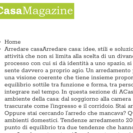
Salta
al
contenuto
ggle
vigation
Home
Arredare casa
Arredare casa: idee, stili e solu
attività che non si limita alla scelta di un divan
processo con cui si dà identità a uno spazio, si
sente davvero a proprio agio. Un arredamento p
una visione coerente che tiene insieme proporz
equilibrio sottile tra funzione e forma, tra pers
integrare nel tempo. In questa sezione di ACas
ambiente della casa: dal soggiorno alla camera 
trascurate come l’ingresso e il corridoio. Sta
Oppure stai cercando l’arredo che mancava? Qui 
ambienti domestici. Tendenze arredamento 2026
punto di equilibrio tra due tendenze che hann