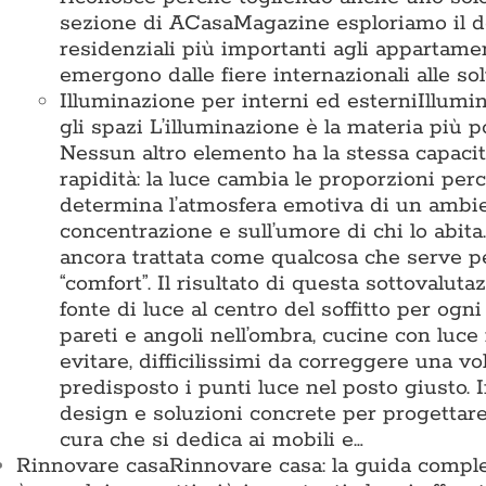
sezione di ACasaMagazine esploriamo il des
residenziali più importanti agli appartamen
emergono dalle fiere internazionali alle so
Illuminazione per interni ed esterni
Illumi
gli spazi L’illuminazione è la materia pi
Nessun altro elemento ha la stessa capacit
rapidità: la luce cambia le proporzioni perc
determina l’atmosfera emotiva di un ambient
concentrazione e sull’umore di chi lo abita
ancora trattata come qualcosa che serve 
“comfort”. Il risultato di questa sottovalu
fonte di luce al centro del soffitto per ogn
pareti e angoli nell’ombra, cucine con luce
evitare, difficilissimi da correggere una vo
predisposto i punti luce nel posto giusto
design e soluzioni concrete per progettare 
cura che si dedica ai mobili e…
Rinnovare casa
Rinnovare casa: la guida comple