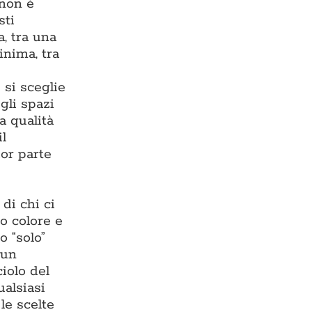
 non è
sti
, tra una
inima, tra
 si sceglie
gli spazi
a qualità
il
or parte
di chi ci
o colore e
o “solo”
 un
iolo del
ualsiasi
 le scelte