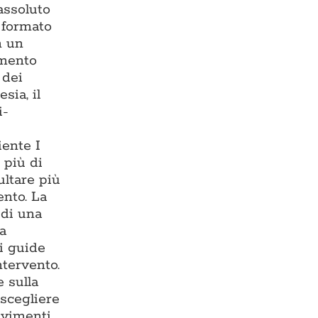
assoluto
— formato
n un
imento
 dei
sia, il
i-
iente I
 più di
ultare più
ento. La
 di una
ma
i guide
ntervento.
 sulla
 scegliere
avimenti