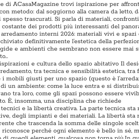
one di ACasaMagazine trovi ispirazione per affron
con metodo: dal soggiorno alla camera da letto, d
 spesso trascurati. Si parla di materiali, confronti t
ne costante dei prodotti più interessanti del pano
 arredamento interni 2026: materiali vivi e spazi
chiviato definitivamente l’estetica della perfezio
rigide e ambienti che sembrano non essere mai s
to…
 ispirazioni e cultura dello spazio abitativo Il des
rredamento, tra tecnica e sensibilità estetica, tra
e i mobili giusti per uno spazio (questo è l’arre
di un ambiente: come la luce entra e si distribu
gano tra loro, come gli spazi possono essere vivib
to. È, insomma, una disciplina che richiede
cnici e la libertà creativa. La parte tecnica sta 
e, degli impianti e dei materiali. La libertà sta 
oerente che trascenda la somma delle singole scel
i riconosce perché ogni elemento è bello in sé, m
 di quegli elementi, qualcosa non torna più.In q