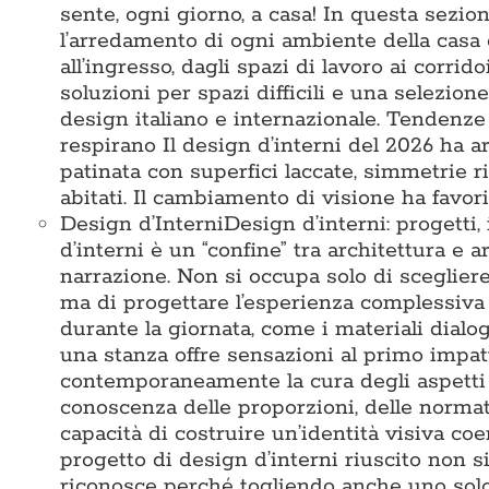
sente, ogni giorno, a casa! In questa sezi
l’arredamento di ogni ambiente della casa 
all’ingresso, dagli spazi di lavoro ai corridoi
soluzioni per spazi difficili e una selezio
design italiano e internazionale. Tendenze
respirano Il design d’interni del 2026 ha ar
patinata con superfici laccate, simmetrie 
abitati. Il cambiamento di visione ha favori
Design d’Interni
Design d’interni: progetti,
d’interni è un “confine” tra architettura e a
narrazione. Non si occupa solo di sceglier
ma di progettare l’esperienza complessiva 
durante la giornata, come i materiali dialo
una stanza offre sensazioni al primo impat
contemporaneamente la cura degli aspetti te
conoscenza delle proporzioni, delle normativ
capacità di costruire un’identità visiva c
progetto di design d’interni riuscito non s
riconosce perché togliendo anche uno solo