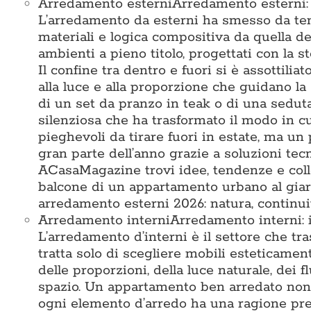
Arredamento esterni
Arredamento esterni: i
L’arredamento da esterni ha smesso da tem
materiali e logica compositiva da quella deg
ambienti a pieno titolo, progettati con la st
Il confine tra dentro e fuori si è assottiliat
alla luce e alla proporzione che guidano la 
di un set da pranzo in teak o di una seduta 
silenziosa che ha trasformato il modo in c
pieghevoli da tirare fuori in estate, ma un 
gran parte dell’anno grazie a soluzioni te
ACasaMagazine trovi idee, tendenze e colle
balcone di un appartamento urbano al giard
arredamento esterni 2026: natura, continuit
Arredamento interni
Arredamento interni: i
L’arredamento d’interni è il settore che tr
tratta solo di scegliere mobili esteticamen
delle proporzioni, della luce naturale, dei 
spazio. Un appartamento ben arredato non 
ogni elemento d’arredo ha una ragione prec