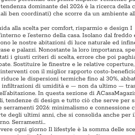
a tendenza dominante del 2026 è la ricerca della 
iali ben coordinati) che scorre da un ambiente all
uida alla scelta per comfort, risparmio e design I
l’interno e l’esterno della casa. Isolano dal freddo 
iono le nostre abitazioni di luce naturale ed infin
 case e palazzi. Nonostante la loro importanza, sp
ti i giusti criteri di scelta, errore che poi pagh
ate. Sostituire le finestre e le relative coperture
interventi con il miglior rapporto costo-benefici
e riduce le dispersioni termiche fino al 30%, abba
e infiltrazioni di umidità e — non da ultimo — tr
ell’abitazione. In questa sezione di ACasaMagazi
li, tendenze di design e tutto ciò che serve per s
nze serramenti 2026: minimalismo e connessione 
te degli ultimi anni, che si consolida anche per il
erno. Serramenti…
vivere ogni giorno Il lifestyle è la somma delle sce