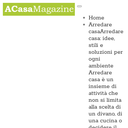
Salta
Toggle
al
Navigation
contenuto
Home
Arredare
casa
Arredare
casa: idee,
stili e
soluzioni per
ogni
ambiente
Arredare
casa è un
insieme di
attività che
non si limita
alla scelta di
un divano, di
una cucina o
decidere il