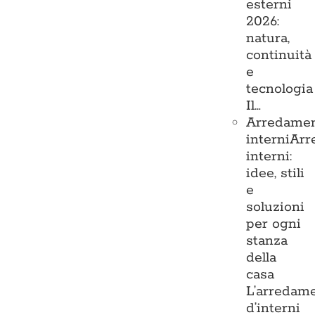
esterni
2026:
natura,
continuità
e
tecnologia
Il…
Arredame
interni
Arr
interni:
idee, stili
e
soluzioni
per ogni
stanza
della
casa
L’arredam
d’interni