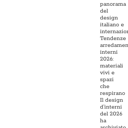
panorama
del
design
italiano e
internazio
Tendenze
arredamen
interni
2026:
materiali
vivi e
spazi
che
respirano
Il design
d’interni
del 2026
ha
archiviato