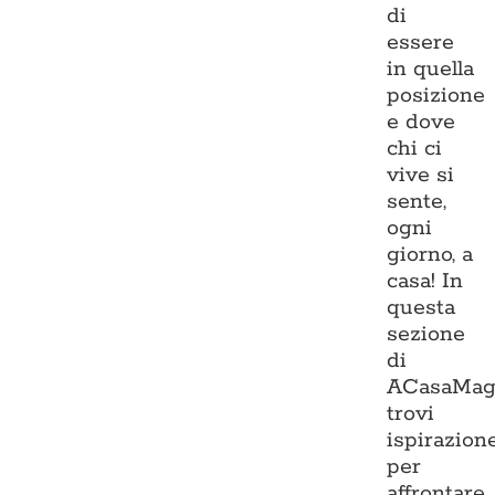
di
essere
in quella
posizione
e dove
chi ci
vive si
sente,
ogni
giorno, a
casa! In
questa
sezione
di
ACasaMag
trovi
ispirazion
per
affrontare