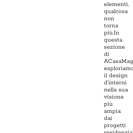
elementi,
qualcosa
non
torna
più.In
questa
sezione
di
ACasaMag
esploriam
il design
d’interni
nella sua
visione
più
ampia:
dai
progetti
residenzia