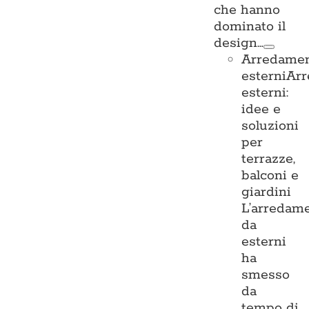
che hanno
dominato il
design…
Arredame
esterni
Ar
esterni:
idee e
soluzioni
per
terrazze,
balconi e
giardini
L’arredam
da
esterni
ha
smesso
da
tempo di