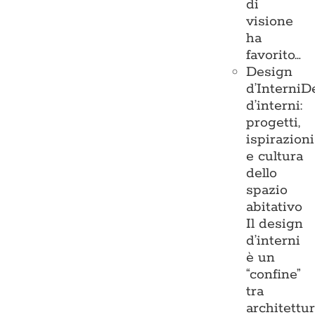
di
visione
ha
favorito…
Design
d’Interni
D
d’interni:
progetti,
ispirazioni
e cultura
dello
spazio
abitativo
Il design
d’interni
è un
“confine”
tra
architettu