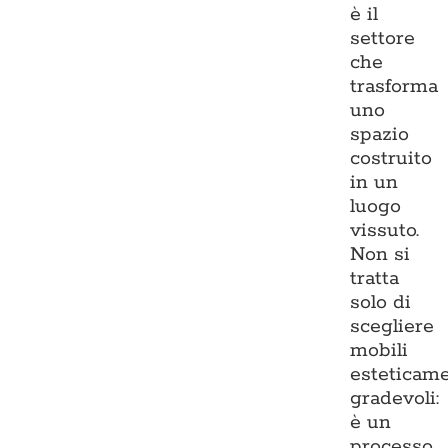
è il
settore
che
trasforma
uno
spazio
costruito
in un
luogo
vissuto.
Non si
tratta
solo di
scegliere
mobili
esteticam
gradevoli:
è un
processo