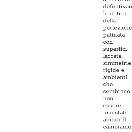
definitiva
l’estetica
della
perfezion
patinata
con
superfici
laccate,
simmetrie
rigide e
ambienti
che
sembrano
non
essere
mai stati
abitati. Il
cambiame