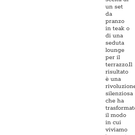
un set
da
pranzo
in teak o
di una
seduta
lounge
per il
terrazzo.Il
risultato
è una
rivoluzion
silenziosa
che ha
trasformat
il modo
in cui
viviamo