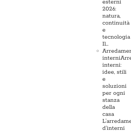
esterni
2026:
natura,
continuità
e
tecnologia
Il…
Arredame
interni
Arr
interni:
idee, stili
e
soluzioni
per ogni
stanza
della
casa
L’arredam
d’interni