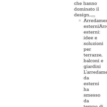
che hanno
dominato il
design…
Arredame
esterni
Ar
esterni:
idee e
soluzioni
per
terrazze,
balconi e
giardini
L’arredam
da
esterni
ha
smesso
da
tempo di