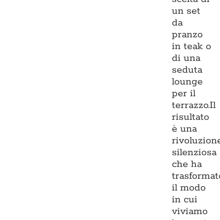
un set
da
pranzo
in teak o
di una
seduta
lounge
per il
terrazzo.Il
risultato
è una
rivoluzion
silenziosa
che ha
trasformat
il modo
in cui
viviamo