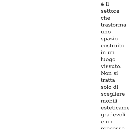
è il
settore
che
trasforma
uno
spazio
costruito
in un
luogo
vissuto.
Non si
tratta
solo di
scegliere
mobili
esteticam
gradevoli:
è un
processo