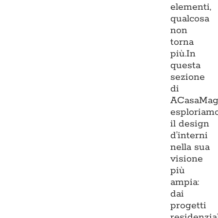
elementi,
qualcosa
non
torna
più.In
questa
sezione
di
ACasaMag
esploriam
il design
d’interni
nella sua
visione
più
ampia:
dai
progetti
residenzia