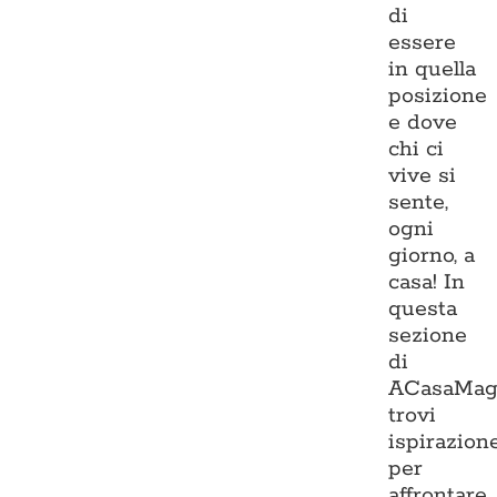
di
essere
in quella
posizione
e dove
chi ci
vive si
sente,
ogni
giorno, a
casa! In
questa
sezione
di
ACasaMag
trovi
ispirazion
per
affrontare