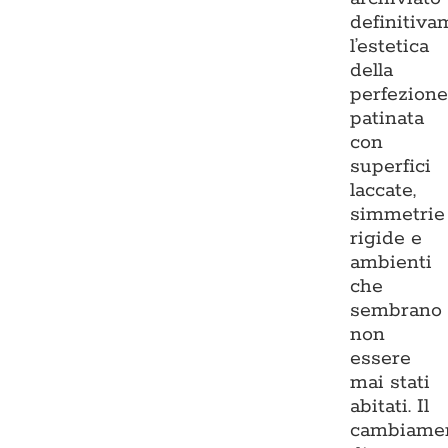
definitiva
l’estetica
della
perfezion
patinata
con
superfici
laccate,
simmetrie
rigide e
ambienti
che
sembrano
non
essere
mai stati
abitati. Il
cambiame