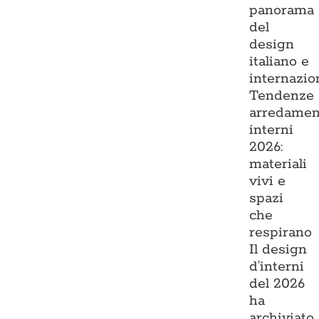
panorama
del
design
italiano e
internazio
Tendenze
arredamen
interni
2026:
materiali
vivi e
spazi
che
respirano
Il design
d’interni
del 2026
ha
archiviato