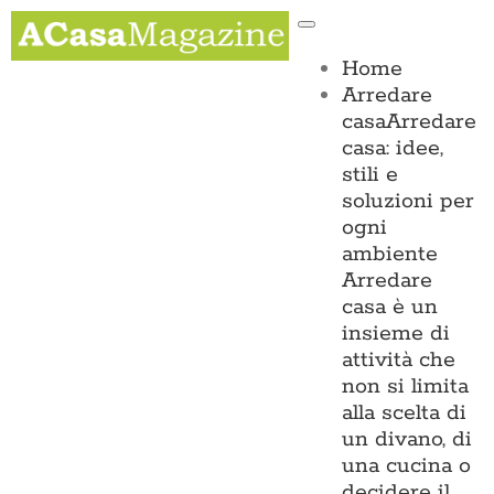
Salta
Toggle
al
Navigation
contenuto
Home
Arredare
casa
Arredare
casa: idee,
stili e
soluzioni per
ogni
ambiente
Arredare
casa è un
insieme di
attività che
non si limita
alla scelta di
un divano, di
una cucina o
decidere il