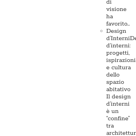
di
visione
ha
favorito…
Design
d’Interni
D
d’interni:
progetti,
ispirazioni
e cultura
dello
spazio
abitativo
Il design
d’interni
è un
“confine”
tra
architettu