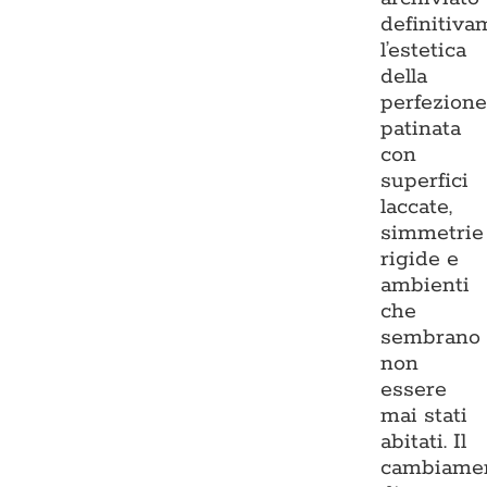
definitiva
l’estetica
della
perfezion
patinata
con
superfici
laccate,
simmetrie
rigide e
ambienti
che
sembrano
non
essere
mai stati
abitati. Il
cambiame