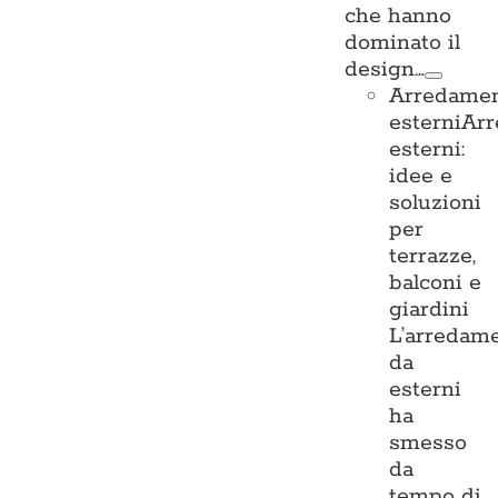
che hanno
dominato il
design…
Arredame
esterni
Ar
esterni:
idee e
soluzioni
per
terrazze,
balconi e
giardini
L’arredam
da
esterni
ha
smesso
da
tempo di