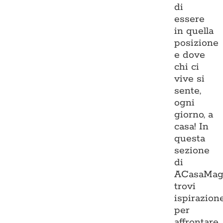
di
essere
in quella
posizione
e dove
chi ci
vive si
sente,
ogni
giorno, a
casa! In
questa
sezione
di
ACasaMag
trovi
ispirazion
per
affrontare