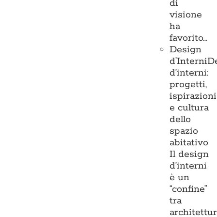
di
visione
ha
favorito…
Design
d’Interni
D
d’interni:
progetti,
ispirazioni
e cultura
dello
spazio
abitativo
Il design
d’interni
è un
“confine”
tra
architettu