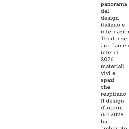
panorama
del
design
italiano e
internazio
Tendenze
arredamen
interni
2026:
materiali
vivi e
spazi
che
respirano
Il design
d’interni
del 2026
ha
archiviato