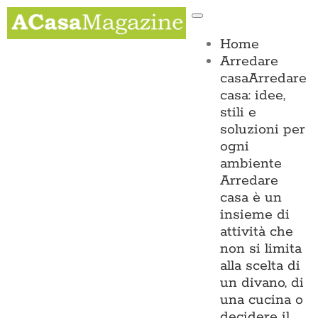
Salta
Toggle
al
Navigation
contenuto
Home
Arredare
casa
Arredare
casa: idee,
stili e
soluzioni per
ogni
ambiente
Arredare
casa è un
insieme di
attività che
non si limita
alla scelta di
un divano, di
una cucina o
decidere il