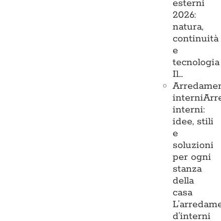
esterni
2026:
natura,
continuità
e
tecnologia
Il…
Arredame
interni
Arr
interni:
idee, stili
e
soluzioni
per ogni
stanza
della
casa
L’arredam
d’interni