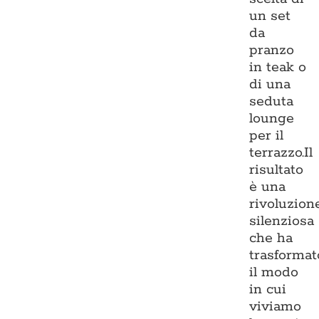
un set
da
pranzo
in teak o
di una
seduta
lounge
per il
terrazzo.Il
risultato
è una
rivoluzion
silenziosa
che ha
trasformat
il modo
in cui
viviamo