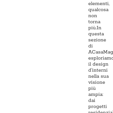
elementi,
qualcosa
non
torna
più.In
questa
sezione
di
ACasaMag
esploriam
il design
d’interni
nella sua
visione
più
ampia:
dai
progetti
residenzia