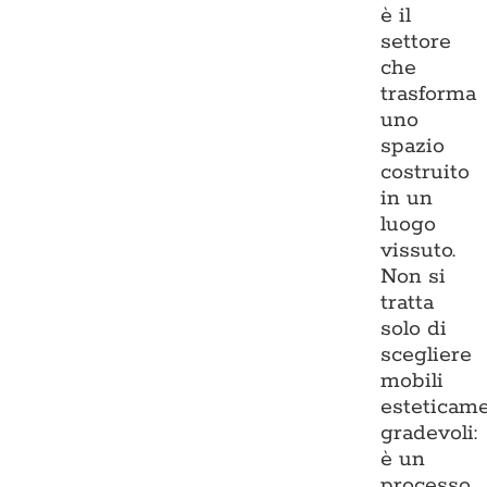
è il
settore
che
trasforma
uno
spazio
costruito
in un
luogo
vissuto.
Non si
tratta
solo di
scegliere
mobili
esteticam
gradevoli:
è un
processo