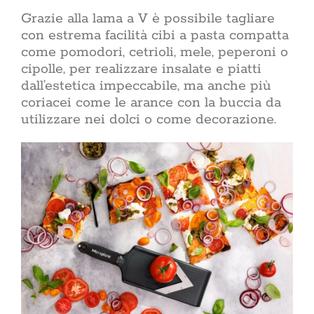
coerent
Grazie alla lama a V è possibile tagliare
spuntare 
con estrema facilità cibi a pasta compatta
ACasaMag
come pomodori, cetrioli, mele, peperoni o
domestic
cipolle, per realizzare insalate e piatti
La vetrina di Acasa
dall’estetica impeccabile, ma anche più
coriacei come le arance con la buccia da
CERCA
utilizzare nei dolci o come decorazione.
PER: