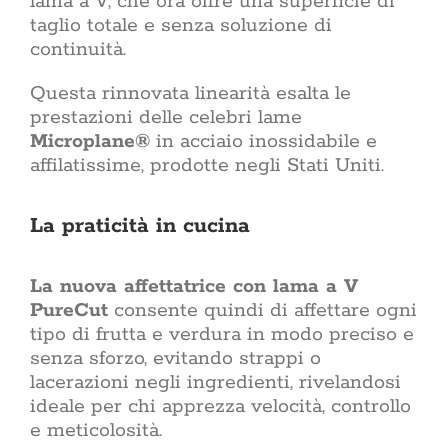
lama a V, che ora offre una superficie di
una s
taglio totale e senza soluzione di
minoranza
più 
continuità.
abita
Razional
Questa rinnovata linearità esalta le
conve
prestazioni delle celebri lame
premiante
Microplane®
in acciaio inossidabile e
bollett
direttiva
affilatissime, prodotte negli Stati Uniti.
crescente
il costo
rin
La praticità in cucina
Sostenibilità
sostenibi
scelta 
della cas
La nuova affettatrice con lama a V
sul tett
PureCut
consente quindi di affettare ogni
estern
tipo di frutta e verdura in modo preciso e
arreda, la
giorno, i
senza sforzo, evitando strappi o
tecnolog
lacerazioni negli ingredienti, rivelandosi
le abitud
ideale per chi apprezza velocità, controllo
e cosa 
dell’ab
e meticolosità.
benesse