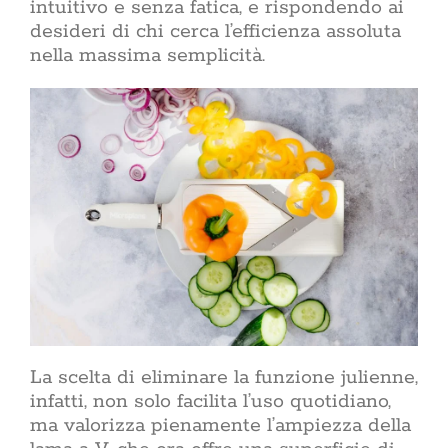
intuitivo e senza fatica, e rispondendo ai
trasforma ge
desideri di chi cerca l’efficienza assoluta
consapevole.
nella massima semplicità.
e una casa s
tra uno 
rigenerante.
chi abita i p
mai fermar
Lifestyle
ACasaMagazin
dimensione p
si sceglie
coltivano le 
prende cura 
si condivide
patinata d
accessibile
intenzione.
benessere 
palestra, m
maggior parte
La scelta di eliminare la funzione julienne,
infatti, non solo facilita l’uso quotidiano,
Sostenib
nell
ma valorizza pienamente l’ampiezza della
sostenib