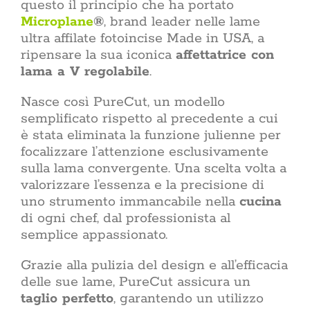
questo il principio che ha portato
materiali,
Microplane
®
, brand leader nelle lame
Rinnovare
non si
casa
aumentare 
ultra affilate fotoincise Made in USA, a
l’efficien
ripensare la sua iconica
affettatrice con
alle n
lama a V regolabile
.
migliorare 
casa rinn
ogni giorn
Nasce così PureCut, un modello
da dove in
semplificato rispetto al precedente a cui
partire dall
è stata eliminata la funzione julienne per
delle par
focalizzare l’attenzione esclusivamente
dell’interv
ristrutt
sulla lama convergente. Una scelta volta a
pratiche bu
valorizzare l’essenza e la precisione di
restyling 
uno strumento immancabile nella
cucina
non tocca i
di ogni chef, dal professionista al
sost
sovrappos
semplice appassionato.
Lifestyle: il
giorno Il 
Grazie alla pulizia del design e all’efficacia
quotidiane co
delle sue lame, PureCut assicura un
propria vita
taglio perfetto
, garantendo un utilizzo
non è l’insi
una dispo