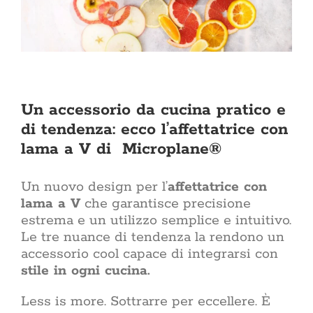
soggiorno 
esterni alle 
come l’ingr
una casa nu
Oppure sta
Qui trovi tan
per tutti
arredament
Un accessorio da cucina pratico e
d’interni Il 
due tenden
di tendenza: ecco l’affettatrice con
Rinnova
lama a V di Microplane®
ristruttura
casa è uno
affront
Un nuovo design per l’
affettatrice con
economico
atto di cur
lama a V
che garantisce precisione
giorno. Che
estrema e un utilizzo semplice e intuitivo.
di una rist
Le tre nuance di tendenza la rendono un
richiede un
accessorio cool capace di integrarsi con
di ispi
affidabili
stile in ogni cucina.
sezione 
rinnovam
Less is more. Sottrarre per eccellere. È
dell’in