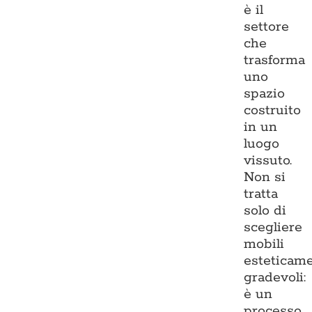
è il
settore
che
trasforma
uno
spazio
costruito
in un
luogo
vissuto.
Non si
tratta
solo di
scegliere
mobili
esteticam
gradevoli:
è un
processo