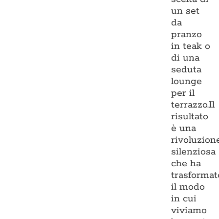
un set
da
pranzo
in teak o
di una
seduta
lounge
per il
terrazzo.Il
risultato
è una
rivoluzion
silenziosa
che ha
trasformat
il modo
in cui
viviamo