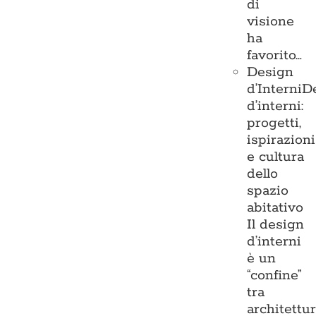
di
visione
ha
favorito…
Design
d’Interni
D
d’interni:
progetti,
ispirazioni
e cultura
dello
spazio
abitativo
Il design
d’interni
è un
“confine”
tra
architettu