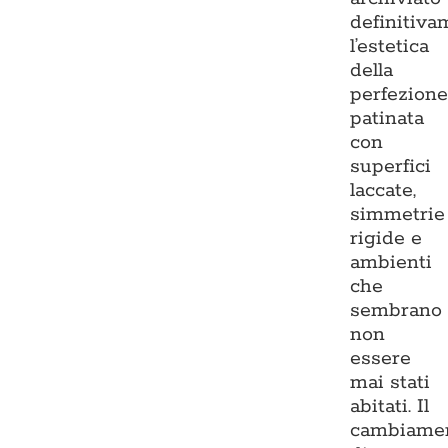
definitiva
l’estetica
della
perfezion
patinata
con
superfici
laccate,
simmetrie
rigide e
ambienti
che
sembrano
non
essere
mai stati
abitati. Il
cambiame