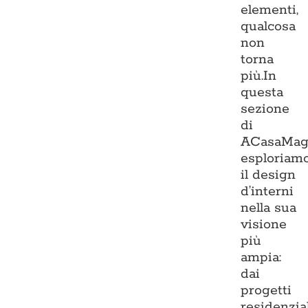
elementi,
qualcosa
non
torna
più.In
questa
sezione
di
ACasaMag
esploriam
il design
d’interni
nella sua
visione
più
ampia:
dai
progetti
residenzia