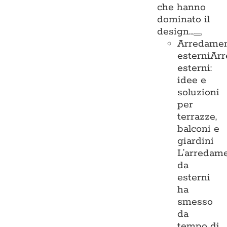
che hanno
dominato il
design…
Arredame
esterni
Ar
esterni:
idee e
soluzioni
per
terrazze,
balconi e
giardini
L’arredam
da
esterni
ha
smesso
da
tempo di