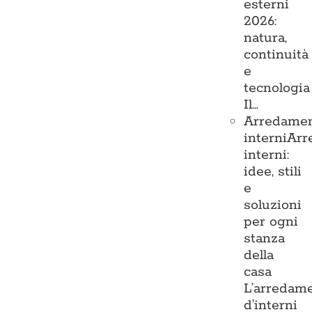
esterni
2026:
natura,
continuità
e
tecnologia
Il…
Arredame
interni
Arr
interni:
idee, stili
e
soluzioni
per ogni
stanza
della
casa
L’arredam
d’interni