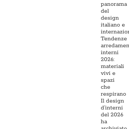
panorama
del
design
italiano e
internazio
Tendenze
arredamen
interni
2026:
materiali
vivi e
spazi
che
respirano
Il design
d’interni
del 2026
ha
archiviato