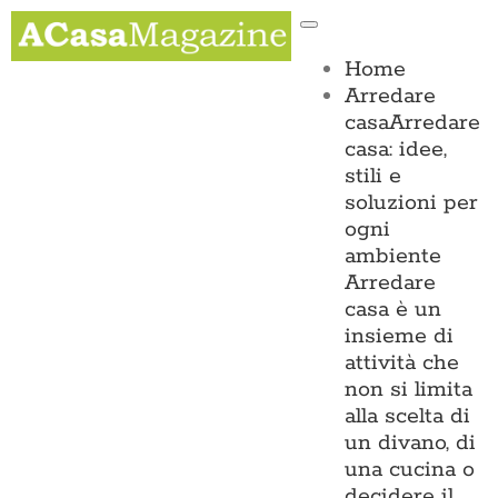
Salta
Toggle
al
Navigation
contenuto
Home
Arredare
casa
Arredare
casa: idee,
stili e
soluzioni per
ogni
ambiente
Arredare
casa è un
insieme di
attività che
non si limita
alla scelta di
un divano, di
una cucina o
decidere il