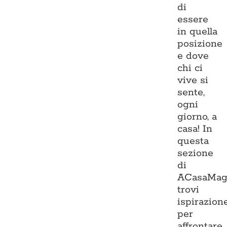
di
essere
in quella
posizione
e dove
chi ci
vive si
sente,
ogni
giorno, a
casa! In
questa
sezione
di
ACasaMag
trovi
ispirazion
per
affrontare