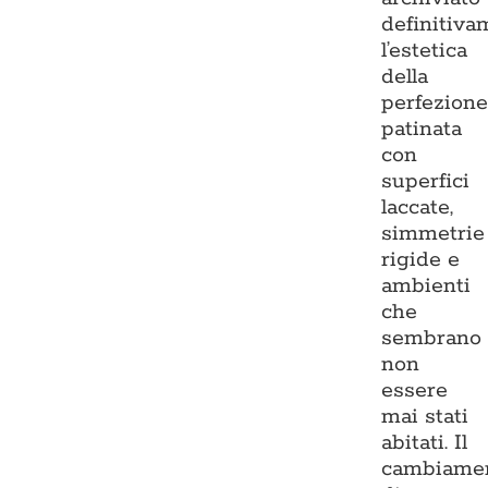
definitiva
l’estetica
della
perfezion
patinata
con
superfici
laccate,
simmetrie
rigide e
ambienti
che
sembrano
non
essere
mai stati
abitati. Il
cambiame