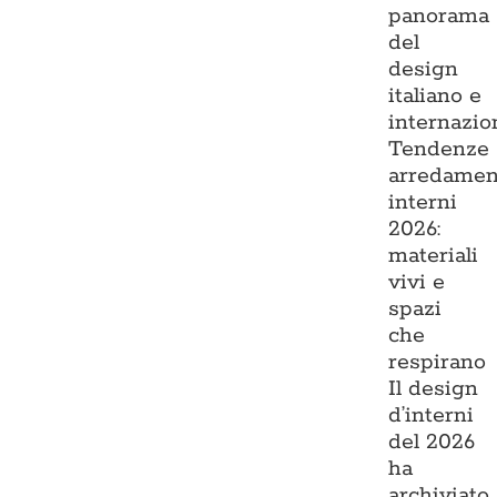
panorama
del
design
italiano e
internazio
Tendenze
arredamen
interni
2026:
materiali
vivi e
spazi
che
respirano
Il design
d’interni
del 2026
ha
archiviato