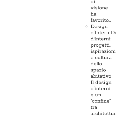
di
visione
ha
favorito…
Design
d’Interni
D
d’interni:
progetti,
ispirazioni
e cultura
dello
spazio
abitativo
Il design
d’interni
è un
“confine”
tra
architettu