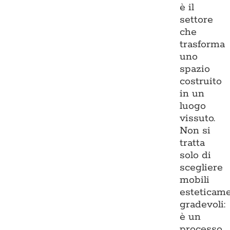
è il
settore
che
trasforma
uno
spazio
costruito
in un
luogo
vissuto.
Non si
tratta
solo di
scegliere
mobili
esteticam
gradevoli:
è un
processo