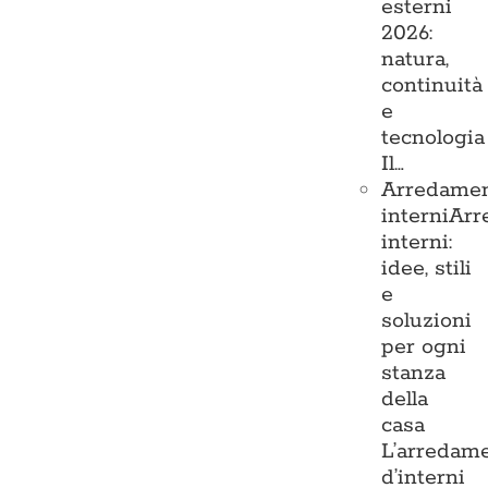
esterni
2026:
natura,
continuità
e
tecnologia
Il…
Arredame
interni
Arr
interni:
idee, stili
e
soluzioni
per ogni
stanza
della
casa
L’arredam
d’interni