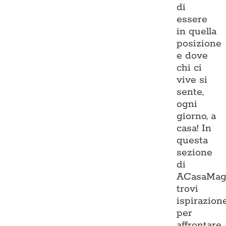
di
essere
in quella
posizione
e dove
chi ci
vive si
sente,
ogni
giorno, a
casa! In
questa
sezione
di
ACasaMag
trovi
ispirazion
per
affrontare