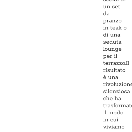
un set
da
pranzo
in teak o
di una
seduta
lounge
per il
terrazzo.Il
risultato
è una
rivoluzion
silenziosa
che ha
trasformat
il modo
in cui
viviamo