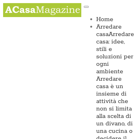
Salta
Toggle
al
Navigation
contenuto
Home
Arredare
casa
Arredare
casa: idee,
stili e
soluzioni per
ogni
ambiente
Arredare
casa è un
insieme di
attività che
non si limita
alla scelta di
un divano, di
una cucina o
decidere il