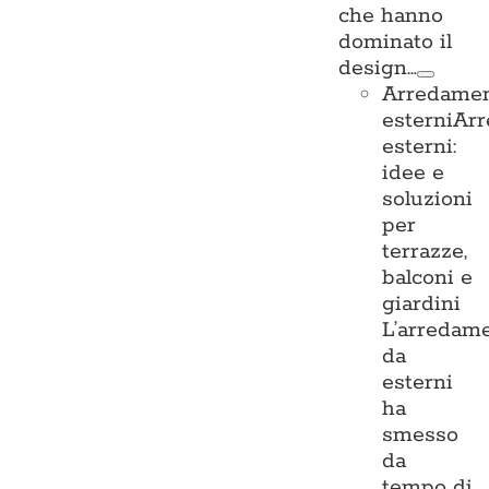
che hanno
dominato il
design…
Arredame
esterni
Ar
esterni:
idee e
soluzioni
per
terrazze,
balconi e
giardini
L’arredam
da
esterni
ha
smesso
da
tempo di