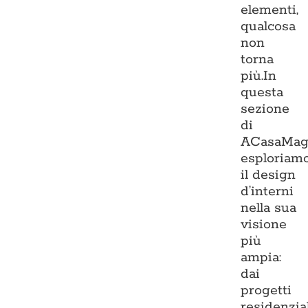
elementi,
qualcosa
non
torna
più.In
questa
sezione
di
ACasaMag
esploriam
il design
d’interni
nella sua
visione
più
ampia:
dai
progetti
residenzia