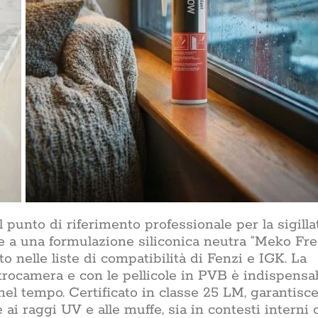
 punto di riferimento professionale per la sigilla
zie a una formulazione siliconica neutra “Meko Fre
to nelle liste di compatibilità di Fenzi e IGK. La
etrocamera e con le pellicole in PVB è indispensa
i nel tempo. Certificato in classe 25 LM, garantisc
e ai raggi UV e alle muffe, sia in contesti interni 