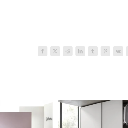
Facebook
X
Reddit
LinkedIn
Tumblr
Pinterest
Vk