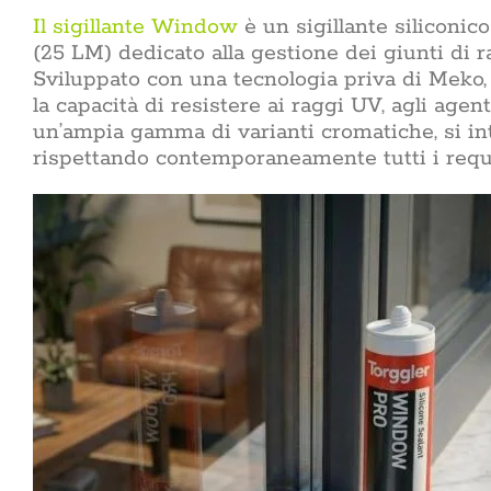
Il sigillante Window
è un sigillante silicon
(25 LM) dedicato alla gestione dei giunti di rac
Sviluppato con una tecnologia priva di Meko, q
la capacità di resistere ai raggi UV, agli agent
un’ampia gamma di varianti cromatiche, si int
rispettando contemporaneamente tutti i requi