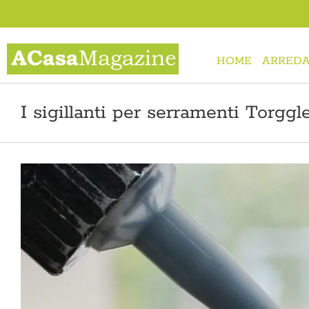
Salta
al
contenuto
HOME
ARREDA
I sigillanti per serramenti Torggl