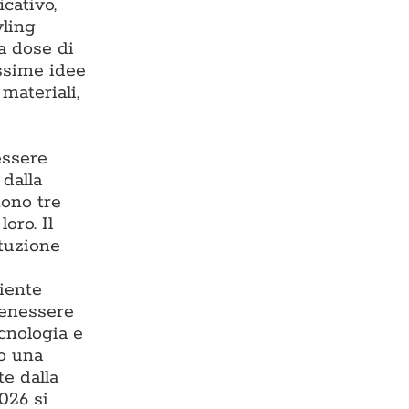
cativo,
yling
ta dose di
issime idee
materiali,
essere
 dalla
tono tre
oro. Il
ituzione
iente
benessere
ecnologia e
do una
te dalla
026 si