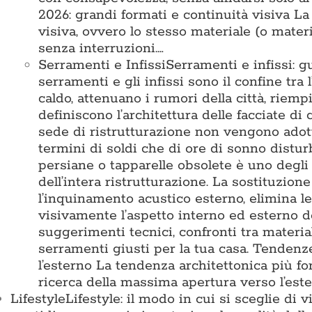
2026: grandi formati e continuità visiva L
visiva, ovvero lo stesso materiale (o mater
senza interruzioni.…
Serramenti e Infissi
Serramenti e infissi: g
serramenti e gli infissi sono il confine tra 
caldo, attenuano i rumori della città, riemp
definiscono l’architettura delle facciate di
sede di ristrutturazione non vengono adotta
termini di soldi che di ore di sonno disturb
persiane o tapparelle obsolete è uno degli 
dell’intera ristrutturazione. La sostituzion
l’inquinamento acustico esterno, elimina l
visivamente l’aspetto interno ed esterno d
suggerimenti tecnici, confronti tra materia
serramenti giusti per la tua casa. Tende
l’esterno La tendenza architettonica più for
ricerca della massima apertura verso l’est
Lifestyle
Lifestyle: il modo in cui si sceglie di 