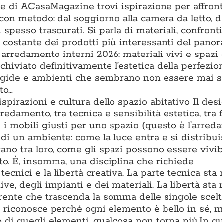
one di ACasaMagazine trovi ispirazione per affron
con metodo: dal soggiorno alla camera da letto, d
 spesso trascurati. Si parla di materiali, confronti t
ne costante dei prodotti più interessanti del pano
 arredamento interni 2026: materiali vivi e spazi
chiviato definitivamente l’estetica della perfezio
rigide e ambienti che sembrano non essere mai s
to…
 ispirazioni e cultura dello spazio abitativo Il des
rredamento, tra tecnica e sensibilità estetica, tra
e i mobili giusti per uno spazio (questo è l’arre
di un ambiente: come la luce entra e si distribu
gano tra loro, come gli spazi possono essere vivib
to. È, insomma, una disciplina che richiede
cnici e la libertà creativa. La parte tecnica sta 
e, degli impianti e dei materiali. La libertà sta 
oerente che trascenda la somma delle singole scel
i riconosce perché ogni elemento è bello in sé, m
 di quegli elementi, qualcosa non torna più.In q