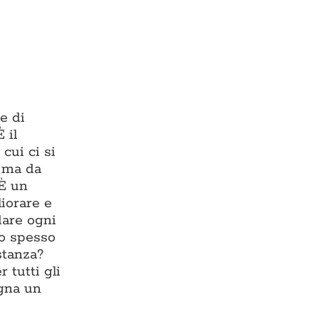
e di
 il
cui ci si
, ma da
 È un
liorare e
dare ogni
io spesso
stanza?
 tutti gli
egna un