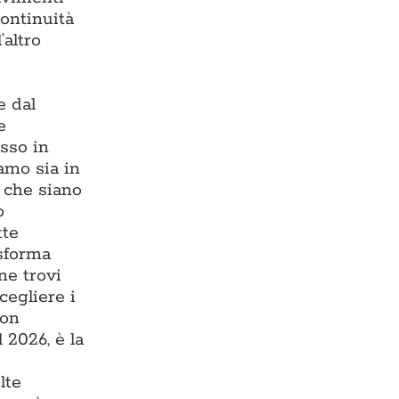
continuità
’altro
e dal
e
esso in
iamo sia in
, che siano
o
tte
asforma
ne trovi
cegliere i
con
 2026, è la
lte