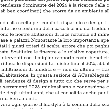
a tendenza dominante del 2026 è la ricerca della 
iali ben coordinati) che scorre da un ambiente all
uida alla scelta per comfort, risparmio e design I
l’interno e l’esterno della casa. Isolano dal freddo 
iono le nostre abitazioni di luce naturale ed infin
 case e palazzi. Nonostante la loro importanza, sp
ti i giusti criteri di scelta, errore che poi pagh
ate. Sostituire le finestre e le relative coperture
interventi con il miglior rapporto costo-benefici
e riduce le dispersioni termiche fino al 30%, abba
e infiltrazioni di umidità e — non da ultimo — tr
ell’abitazione. In questa sezione di ACasaMagazi
li, tendenze di design e tutto ciò che serve per s
nze serramenti 2026: minimalismo e connessione 
te degli ultimi anni, che si consolida anche per il
erno. Serramenti…
vivere ogni giorno Il lifestyle è la somma delle sce