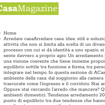
Salta
al
contenuto
ggle
vigation
Home
Arredare casa
Arredare casa: idee, stili e solu
attività che non si limita alla scelta di un divan
processo con cui si dà identità a uno spazio, si
sente davvero a proprio agio. Un arredamento p
una visione coerente che tiene insieme proporz
equilibrio sottile tra funzione e forma, tra pers
integrare nel tempo. In questa sezione di ACas
ambiente della casa: dal soggiorno alla camera 
trascurate come l’ingresso e il corridoio. Sta
Oppure stai cercando l’arredo che mancava? Qui 
ambienti domestici. Tendenze arredamento 2026
punto di equilibrio tra due tendenze che hann