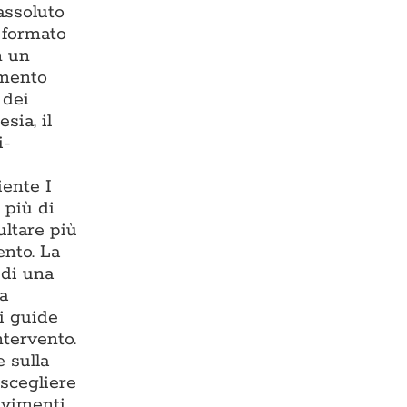
assoluto
— formato
n un
imento
 dei
sia, il
i-
iente I
 più di
ultare più
ento. La
 di una
ma
i guide
ntervento.
 sulla
 scegliere
avimenti