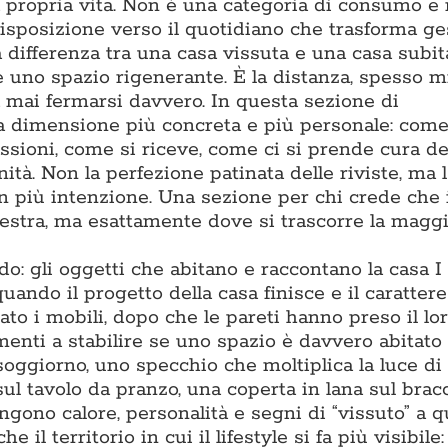
la propria vita. Non è una categoria di consumo e
isposizione verso il quotidiano che trasforma ge
differenza tra una casa vissuta e una casa subita
 e uno spazio rigenerante. È la distanza, spesso m
za mai fermarsi davvero. In questa sezione di
a dimensione più concreta e più personale: come
assioni, come si riceve, come ci si prende cura de
ità. Non la perfezione patinata delle riviste, ma l
on più intenzione. Una sezione per chi crede che 
estra, ma esattamente dove si trascorre la maggi
: gli oggetti che abitano e raccontano la casa I
ando il progetto della casa finisce e il carattere 
to i mobili, dopo che le pareti hanno preso il lor
enti a stabilire se uno spazio è davvero abitato 
soggiorno, uno specchio che moltiplica la luce di
sul tavolo da pranzo, una coperta in lana sul bracc
gono calore, personalità e segni di “vissuto” a q
l territorio in cui il lifestyle si fa più visibile: