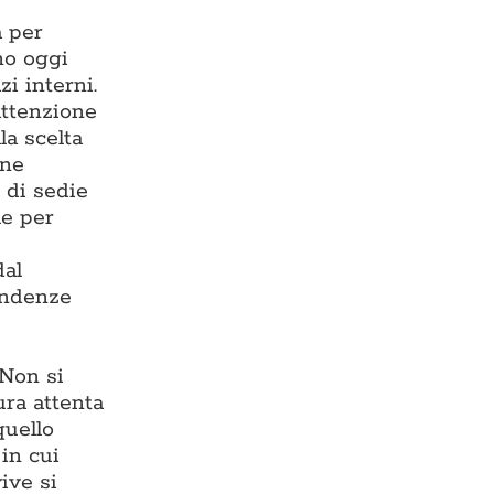
a per
ono oggi
zi interni.
 attenzione
la scelta
one
 di sedie
le per
dal
endenze
 Non si
ura attenta
quello
in cui
ive si