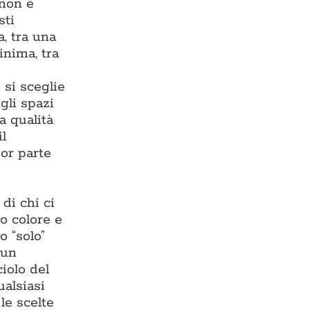
 non è
sti
, tra una
inima, tra
 si sceglie
gli spazi
a qualità
il
or parte
di chi ci
o colore e
o “solo”
 un
iolo del
ualsiasi
 le scelte