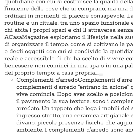
quotidiane con cui si costruisce la qualità del
l’insieme delle cose che si comprano, ma una d
ordinari in momenti di piacere consapevole. La 
routine e un rituale, tra uno spazio funzionale
chi abita i propri spazi e chi li attraversa sen
ACasaMagazine esploriamo il lifestyle nella su
di organizzare il tempo, come si coltivano le p
e degli oggetti con cui si condivide la quotidian
reale e accessibile di chi ha scelto di vivere c
benessere non cominci in una spa o in una pal
del proprio tempo: a casa propria.…
Complementi d’arredo
Complementi d’arredo
complementi d’arredo “entrano in azione” qu
vive comincia. Dopo aver scelto e posiziona
il pavimento la sua texture, sono i complem
arredato. Un tappeto che lega i mobili del 
ingresso stretto, una ceramica artigianale 
divano: piccole presenze fisiche che aggiun
ambiente. I complementi d’arredo sono anche i