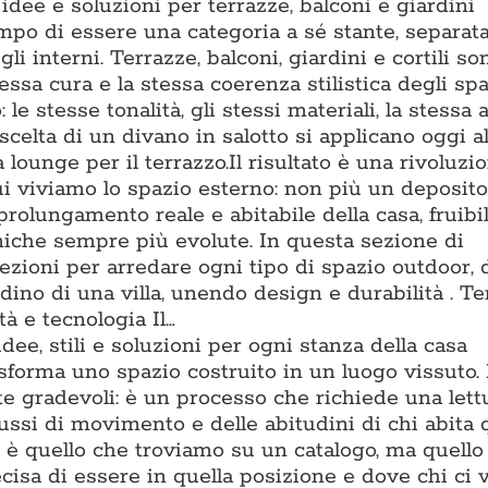
dee e soluzioni per terrazze, balconi e giardini
po di essere una categoria a sé stante, separat
li interni. Terrazze, balconi, giardini e cortili s
essa cura e la stessa coerenza stilistica degli spa
o: le stesse tonalità, gli stessi materiali, la stessa
scelta di un divano in salotto si applicano oggi al
lounge per il terrazzo.Il risultato è una rivoluzi
ui viviamo lo spazio esterno: non più un deposito
prolungamento reale e abitabile della casa, fruibi
cniche sempre più evolute. In questa sezione di
zioni per arredare ogni tipo di spazio outdoor, 
ino di una villa, unendo design e durabilità . T
à e tecnologia Il…
dee, stili e soluzioni per ogni stanza della casa
asforma uno spazio costruito in un luogo vissuto.
te gradevoli: è un processo che richiede una lett
flussi di movimento e delle abitudini di chi abita 
è quello che troviamo su un catalogo, ma quello 
isa di essere in quella posizione e dove chi ci v