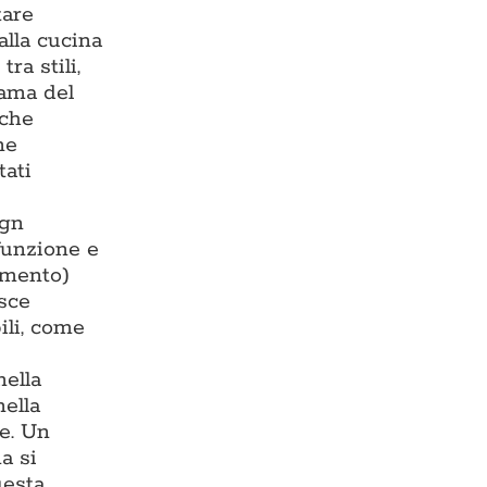
tare
alla cucina
ra stili,
rama del
 che
ne
tati
ign
 funzione e
damento)
isce
ili, come
nella
nella
te. Un
a si
uesta