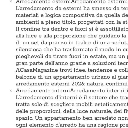
Arredamento esterni
Arredamento esterni: i
L’arredamento da esterni ha smesso da tem
materiali e logica compositiva da quella deg
ambienti a pieno titolo, progettati con la st
Il confine tra dentro e fuori si è assottiliat
alla luce e alla proporzione che guidano la 
di un set da pranzo in teak o di una seduta 
silenziosa che ha trasformato il modo in c
pieghevoli da tirare fuori in estate, ma un 
gran parte dell’anno grazie a soluzioni te
ACasaMagazine trovi idee, tendenze e colle
balcone di un appartamento urbano al giard
arredamento esterni 2026: natura, continuit
Arredamento interni
Arredamento interni: i
L’arredamento d’interni è il settore che tr
tratta solo di scegliere mobili esteticamen
delle proporzioni, della luce naturale, dei 
spazio. Un appartamento ben arredato non 
ogni elemento d’arredo ha una ragione prec