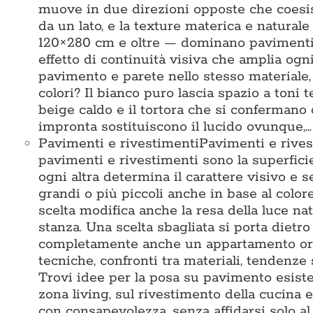
muove in due direzioni opposte che coesis
da un lato, e la texture materica e naturale
120×280 cm e oltre — dominano pavimenti e
effetto di continuità visiva che amplia ogni
pavimento e parete nello stesso materiale
colori? Il bianco puro lascia spazio a toni te
beige caldo e il tortora che si confermano
impronta sostituiscono il lucido ovunque,…
Pavimenti e rivestimenti
Pavimenti e rives
pavimenti e rivestimenti sono la superficie 
ogni altra determina il carattere visivo e 
grandi o più piccoli anche in base al colore
scelta modifica anche la resa della luce na
stanza. Una scelta sbagliata si porta dietr
completamente anche un appartamento ord
tecniche, confronti tra materiali, tendenze 
Trovi idee per la posa su pavimento esisten
zona living, sul rivestimento della cucina e
con consapevolezza, senza affidarsi solo 