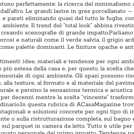
tono perfettamente: la ricerca del minimalismo 
 dall’altro. Le grandi lastre in gres porcellanato 
 pareti eliminando quasi del tutto le fughe, co
 ambiente. Il trend del “total look” abbina rivest
, creando scenografie di grande impatto.Parliamo
rrosi e naturali come il verde salvia, il grigio arde
 come palette dominanti. Le finiture opache e ant
timenti: idee, materiali e tendenze per ogni amb
più estesa della casa e, per questo, la scelta che
sensoriale di ogni ambiente. Gli spazi possono ris
, alla texture, al formato e al materiale del pavim
turale e persino la sensazione termica e acustica
o per decenni mentre la scelta “vincente” trasfor
inario.In questa rubrica di ACasaMagazine trov
stagionali e soluzioni concrete per ogni tipo di i
te o sulla ristrutturazione completa, sul bagno e
 sul parquet in camera da letto. Tutto è utile per
al gusto personale del primo impatto. Tendenze p