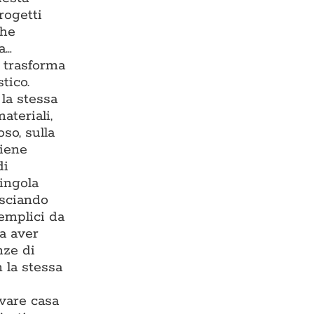
rogetti
che
a…
e trasforma
tico.
la stessa
ateriali,
so, sulla
viene
di
singola
asciando
semplici da
za aver
nze di
 la stessa
ovare casa