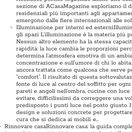
sezione di ACasaMagazine esploriamo il des
residenziali più importanti agli appartamen
emergono dalle fiere internazionali alle so
Illuminazione per interni ed esterni
Illumi
gli spazi L’illuminazione è la materia pi
Nessun altro elemento ha la stessa capacit
rapidità: la luce cambia le proporzioni perc
determina l’atmosfera emotiva di un ambient
concentrazione e sull’umore di chi lo abita
ancora trattata come qualcosa che serve 
“comfort”. Il risultato di questa sottovalu
fonte di luce al centro del soffitto per ogn
pareti e angoli nell’ombra, cucine con luce
evitare, difficilissimi da correggere una vo
predisposto i punti luce nel posto giusto
design e soluzioni concrete per progettare 
cura che si dedica ai mobili e…
Rinnovare casa
Rinnovare casa: la guida comple