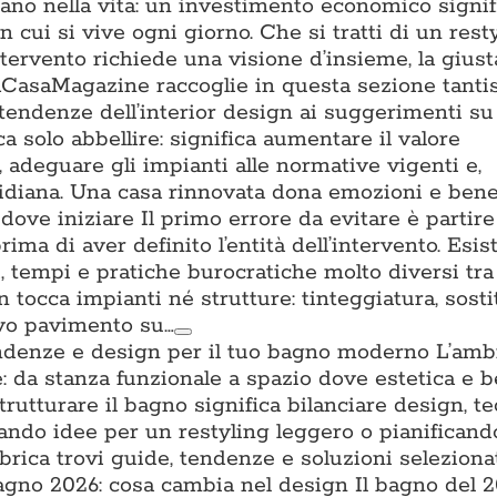
tano nella vita: un investimento economico signifi
n cui si vive ogni giorno. Che si tratti di un rest
ntervento richiede una visione d’insieme, la gius
. ACasaMagazine raccoglie in questa sezione tant
 tendenze dell’interior design ai suggerimenti su 
a solo abbellire: significa aumentare il valore
a, adeguare gli impianti alle normative vigenti e,
uotidiana. Una casa rinnovata dona emozioni e ben
ove iniziare Il primo errore da evitare è partire
prima di aver definito l’entità dell’intervento. Esis
ti, tempi e pratiche burocratiche molto diversi tra l
n tocca impianti né strutture: tinteggiatura, sost
ovo pavimento su…
ndenze e design per il tuo bagno moderno L’amb
: da stanza funzionale a spazio dove estetica e 
trutturare il bagno significa bilanciare design, t
cando idee per un restyling leggero o pianifican
brica trovi guide, tendenze e soluzioni seleziona
no 2026: cosa cambia nel design Il bagno del 2