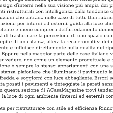
ign d’interni nella sua visione più ampia: dai p
ti ristrutturati con intelligenza, dalle tendenze 
luzioni che entrano nelle case di tutti. Una rubric
nazione per interni ed esterni: guida alla luce ch
ù potente e meno compresa dell’arredamento domes
à di trasformare la percezione di uno spazio con 
epite di una stanza, altera la resa cromatica dei m
e e influisce direttamente sulla qualità del ripo
. Eppure nella maggior parte delle case italiane 
per vedere, non come un elemento progettuale e 
tazione è sempre lo stesso: appartamenti con una 
i stanza, plafoniere che illuminano il pavimento l
 fredda e soggiorni con luce abbagliante. Errori 
lta posati i pavimenti e tinteggiate le pareti sen
. In questa sezione di ACasaMagazine trovi tende
la luce di ogni ambiente (interni ed esterni) con
ta per ristrutturare con stile ed efficienza Rinn