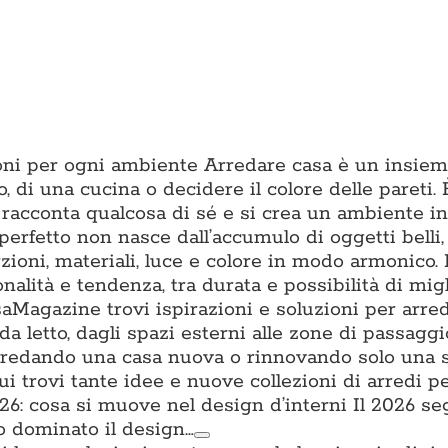
zioni per ogni ambiente Arredare casa è un insiem
o, di una cucina o decidere il colore delle pareti. È
 racconta qualcosa di sé e si crea un ambiente in 
erfetto non nasce dall’accumulo di oggetti belli
ioni, materiali, luce e colore in modo armonico.
onalità e tendenza, tra durata e possibilità di mig
aMagazine trovi ispirazioni e soluzioni per arre
da letto, dagli spazi esterni alle zone di passagg
i arredando una casa nuova o rinnovando solo una 
trovi tante idee e nuove collezioni di arredi per
: cosa si muove nel design d’interni Il 2026 s
o dominato il design…