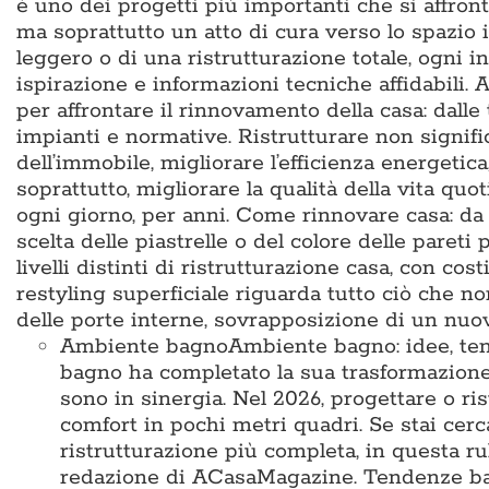
è uno dei progetti più importanti che si affron
ma soprattutto un atto di cura verso lo spazio i
leggero o di una ristrutturazione totale, ogni i
ispirazione e informazioni tecniche affidabili
per affrontare il rinnovamento della casa: dalle
impianti e normative. Ristrutturare non signific
dell’immobile, migliorare l’efficienza energetic
soprattutto, migliorare la qualità della vita q
ogni giorno, per anni. Come rinnovare casa: da d
scelta delle piastrelle o del colore delle pareti 
livelli distinti di ristrutturazione casa, con cos
restyling superficiale riguarda tutto ciò che no
delle porte interne, sovrapposizione di un nu
Ambiente bagno
Ambiente bagno: idee, te
bagno ha completato la sua trasformazione
sono in sinergia. Nel 2026, progettare o ris
comfort in pochi metri quadri. Se stai cer
ristrutturazione più completa, in questa ru
redazione di ACasaMagazine. Tendenze bag