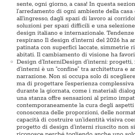
sente, ogni giorno, a casa! In questa sezi
l’arredamento di ogni ambiente della casa 
all’ingresso, dagli spazi di lavoro ai corridoi
soluzioni per spazi difficili e una selezio
design italiano e internazionale. Tendenze
respirano Il design d’interni del 2026 ha ar
patinata con superfici laccate, simmetrie 
abitati. Il cambiamento di visione ha favori
Design d’Interni
Design d’interni: progetti,
d’interni è un “confine” tra architettura e a
narrazione. Non si occupa solo di sceglier
ma di progettare l’esperienza complessiva 
durante la giornata, come i materiali dialo
una stanza offre sensazioni al primo impat
contemporaneamente la cura degli aspetti te
conoscenza delle proporzioni, delle normativ
capacità di costruire un’identità visiva c
progetto di design d’interni riuscito non s
riconosce perché togliendo anche uno solo