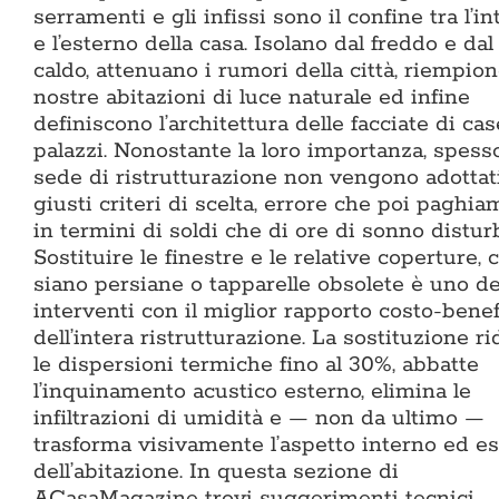
serramenti e gli infissi sono il confine tra l’i
e l’esterno della casa. Isolano dal freddo e dal
caldo, attenuano i rumori della città, riempion
nostre abitazioni di luce naturale ed infine
definiscono l’architettura delle facciate di cas
palazzi. Nonostante la loro importanza, spess
sede di ristrutturazione non vengono adottati
giusti criteri di scelta, errore che poi paghia
in termini di soldi che di ore di sonno distur
Sostituire le finestre e le relative coperture, 
siano persiane o tapparelle obsolete è uno de
interventi con il miglior rapporto costo-benef
dell’intera ristrutturazione. La sostituzione r
le dispersioni termiche fino al 30%, abbatte
l’inquinamento acustico esterno, elimina le
infiltrazioni di umidità e — non da ultimo —
trasforma visivamente l’aspetto interno ed e
dell’abitazione. In questa sezione di
ACasaMagazine trovi suggerimenti tecnici,