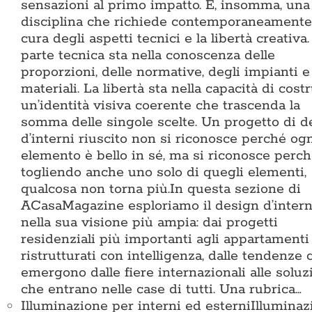
sensazioni al primo impatto. È, insomma, una
disciplina che richiede contemporaneamente
cura degli aspetti tecnici e la libertà creativa.
parte tecnica sta nella conoscenza delle
proporzioni, delle normative, degli impianti e
materiali. La libertà sta nella capacità di cost
un’identità visiva coerente che trascenda la
somma delle singole scelte. Un progetto di d
d’interni riuscito non si riconosce perché og
elemento è bello in sé, ma si riconosce perc
togliendo anche uno solo di quegli elementi,
qualcosa non torna più.In questa sezione di
ACasaMagazine esploriamo il design d’intern
nella sua visione più ampia: dai progetti
residenziali più importanti agli appartamenti
ristrutturati con intelligenza, dalle tendenze 
emergono dalle fiere internazionali alle soluz
che entrano nelle case di tutti. Una rubrica…
Illuminazione per interni ed esterni
Illuminaz