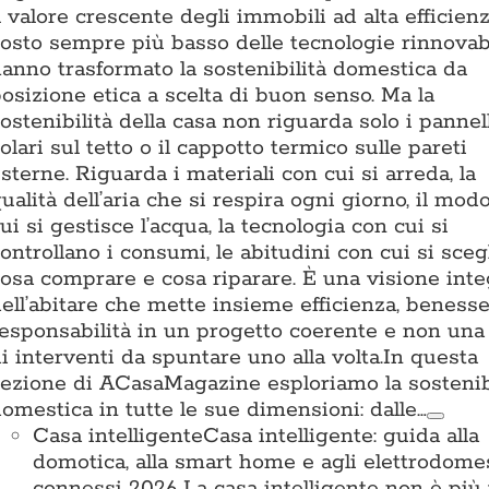
l valore crescente degli immobili ad alta efficienz
osto sempre più basso delle tecnologie rinnovab
anno trasformato la sostenibilità domestica da
osizione etica a scelta di buon senso. Ma la
ostenibilità della casa non riguarda solo i pannel
olari sul tetto o il cappotto termico sulle pareti
sterne. Riguarda i materiali con cui si arreda, la
ualità dell’aria che si respira ogni giorno, il mod
ui si gestisce l’acqua, la tecnologia con cui si
ontrollano i consumi, le abitudini con cui si sceg
osa comprare e cosa riparare. È una visione inte
ell’abitare che mette insieme efficienza, beness
esponsabilità in un progetto coerente e non una 
i interventi da spuntare uno alla volta.In questa
ezione di ACasaMagazine esploriamo la sostenib
omestica in tutte le sue dimensioni: dalle…
Casa intelligente
Casa intelligente: guida alla
domotica, alla smart home e agli elettrodomes
connessi 2026 La casa intelligente non è più