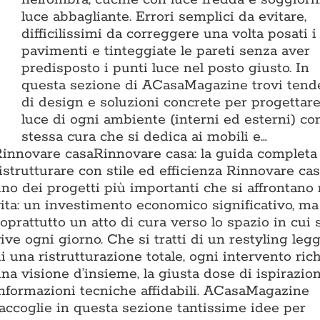
luce abbagliante. Errori semplici da evitare,
difficilissimi da correggere una volta posati i
pavimenti e tinteggiate le pareti senza aver
predisposto i punti luce nel posto giusto. In
questa sezione di ACasaMagazine trovi ten
di design e soluzioni concrete per progettare
luce di ogni ambiente (interni ed esterni) con
stessa cura che si dedica ai mobili e…
Rinnovare casa
Rinnovare casa: la guida completa
istrutturare con stile ed efficienza Rinnovare ca
no dei progetti più importanti che si affrontano 
ita: un investimento economico significativo, ma
oprattutto un atto di cura verso lo spazio in cui 
ive ogni giorno. Che si tratti di un restyling leg
i una ristrutturazione totale, ogni intervento ric
na visione d’insieme, la giusta dose di ispirazio
nformazioni tecniche affidabili. ACasaMagazine
accoglie in questa sezione tantissime idee per