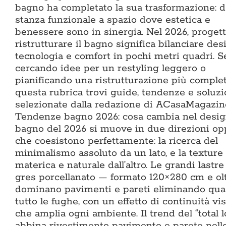
bagno ha completato la sua trasformazione: d
stanza funzionale a spazio dove estetica e
benessere sono in sinergia. Nel 2026, progett
ristrutturare il bagno significa bilanciare des
tecnologia e comfort in pochi metri quadri. Se
cercando idee per un restyling leggero o
pianificando una ristrutturazione più complet
questa rubrica trovi guide, tendenze e soluzi
selezionate dalla redazione di ACasaMagazin
Tendenze bagno 2026: cosa cambia nel design
bagno del 2026 si muove in due direzioni op
che coesistono perfettamente: la ricerca del
minimalismo assoluto da un lato, e la texture
materica e naturale dall’altro. Le grandi lastre
gres porcellanato — formato 120×280 cm e ol
dominano pavimenti e pareti eliminando qua
tutto le fughe, con un effetto di continuità vi
che amplia ogni ambiente. Il trend del “total l
abbina rivestimento pavimento e parete nell