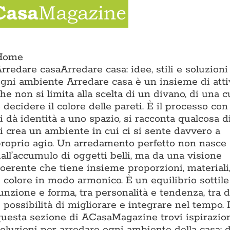
Salta
al
contenuto
ion
Home
rredare casa
Arredare casa: idee, stili e soluzioni
gni ambiente Arredare casa è un insieme di atti
he non si limita alla scelta di un divano, di una 
 decidere il colore delle pareti. È il processo con
i dà identità a uno spazio, si racconta qualcosa d
i crea un ambiente in cui ci si sente davvero a
roprio agio. Un arredamento perfetto non nasce
all’accumulo di oggetti belli, ma da una visione
oerente che tiene insieme proporzioni, materiali,
 colore in modo armonico. È un equilibrio sottile
unzione e forma, tra personalità e tendenza, tra 
 possibilità di migliorare e integrare nel tempo. 
uesta sezione di ACasaMagazine trovi ispirazion
oluzioni per arredare ogni ambiente della casa: d