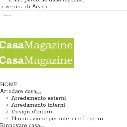
a vetrina di Acasa
erca
er:
e
ation
HOME
Arredare casa
Arredamento esterni
Arredamento interni
Design d’Interni
Illuminazione per interni ed esterni
Rinnovare casa