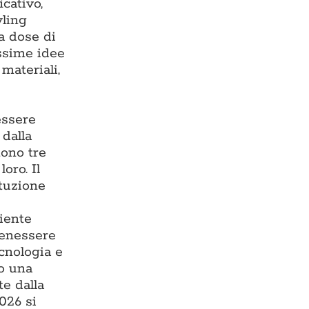
cativo,
yling
ta dose di
issime idee
materiali,
essere
 dalla
tono tre
oro. Il
ituzione
iente
benessere
ecnologia e
do una
te dalla
026 si