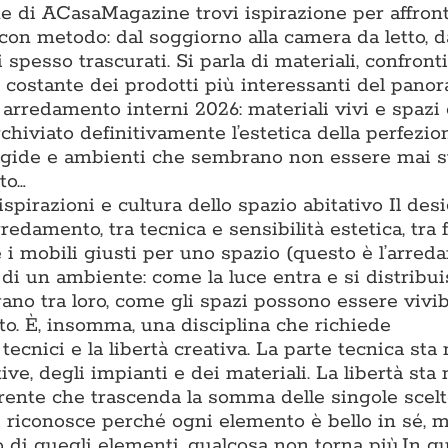
one di ACasaMagazine trovi ispirazione per affron
con metodo: dal soggiorno alla camera da letto, d
 spesso trascurati. Si parla di materiali, confronti t
ne costante dei prodotti più interessanti del pano
 arredamento interni 2026: materiali vivi e spazi
chiviato definitivamente l’estetica della perfezio
rigide e ambienti che sembrano non essere mai s
to…
 ispirazioni e cultura dello spazio abitativo Il des
rredamento, tra tecnica e sensibilità estetica, tra
e i mobili giusti per uno spazio (questo è l’arre
di un ambiente: come la luce entra e si distribu
gano tra loro, come gli spazi possono essere vivib
to. È, insomma, una disciplina che richiede
cnici e la libertà creativa. La parte tecnica sta 
e, degli impianti e dei materiali. La libertà sta 
oerente che trascenda la somma delle singole scel
i riconosce perché ogni elemento è bello in sé, m
 di quegli elementi, qualcosa non torna più.In q