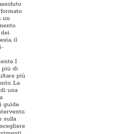
assoluto
— formato
n un
imento
 dei
sia, il
i-
iente I
 più di
ultare più
ento. La
 di una
ma
i guide
ntervento.
 sulla
 scegliere
avimenti