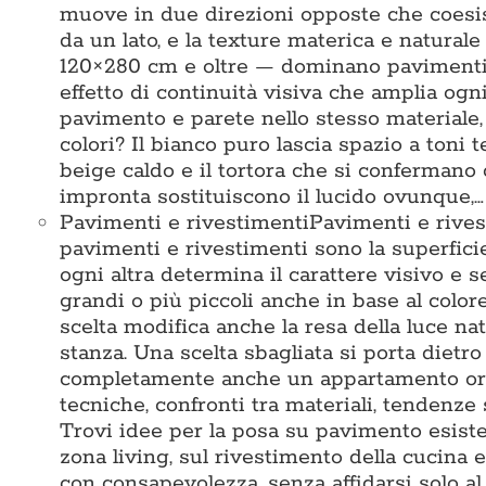
muove in due direzioni opposte che coesis
da un lato, e la texture materica e naturale
120×280 cm e oltre — dominano pavimenti e
effetto di continuità visiva che amplia ogni
pavimento e parete nello stesso materiale
colori? Il bianco puro lascia spazio a toni te
beige caldo e il tortora che si confermano
impronta sostituiscono il lucido ovunque,…
Pavimenti e rivestimenti
Pavimenti e rives
pavimenti e rivestimenti sono la superficie 
ogni altra determina il carattere visivo e 
grandi o più piccoli anche in base al colore
scelta modifica anche la resa della luce na
stanza. Una scelta sbagliata si porta dietr
completamente anche un appartamento ord
tecniche, confronti tra materiali, tendenze 
Trovi idee per la posa su pavimento esisten
zona living, sul rivestimento della cucina e
con consapevolezza, senza affidarsi solo 