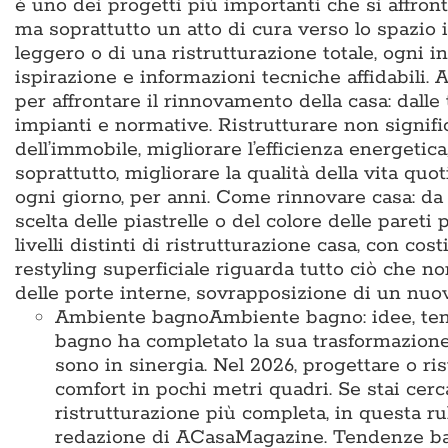
è uno dei progetti più importanti che si affron
ma soprattutto un atto di cura verso lo spazio i
leggero o di una ristrutturazione totale, ogni i
ispirazione e informazioni tecniche affidabili
per affrontare il rinnovamento della casa: dalle
impianti e normative. Ristrutturare non signific
dell’immobile, migliorare l’efficienza energetic
soprattutto, migliorare la qualità della vita q
ogni giorno, per anni. Come rinnovare casa: da d
scelta delle piastrelle o del colore delle pareti 
livelli distinti di ristrutturazione casa, con cos
restyling superficiale riguarda tutto ciò che no
delle porte interne, sovrapposizione di un nu
Ambiente bagno
Ambiente bagno: idee, te
bagno ha completato la sua trasformazione
sono in sinergia. Nel 2026, progettare o ris
comfort in pochi metri quadri. Se stai cer
ristrutturazione più completa, in questa ru
redazione di ACasaMagazine. Tendenze bag