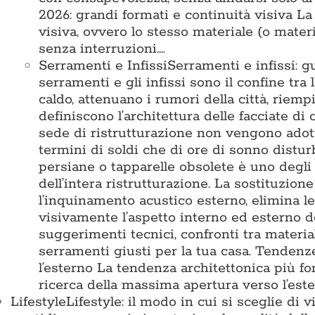
2026: grandi formati e continuità visiva L
visiva, ovvero lo stesso materiale (o mater
senza interruzioni.…
Serramenti e Infissi
Serramenti e infissi: g
serramenti e gli infissi sono il confine tra 
caldo, attenuano i rumori della città, riemp
definiscono l’architettura delle facciate di
sede di ristrutturazione non vengono adotta
termini di soldi che di ore di sonno disturb
persiane o tapparelle obsolete è uno degli 
dell’intera ristrutturazione. La sostituzion
l’inquinamento acustico esterno, elimina l
visivamente l’aspetto interno ed esterno d
suggerimenti tecnici, confronti tra materia
serramenti giusti per la tua casa. Tende
l’esterno La tendenza architettonica più for
ricerca della massima apertura verso l’est
Lifestyle
Lifestyle: il modo in cui si sceglie di 