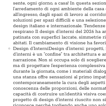
sente, ogni giorno, a casa! In questa sezi
l’arredamento di ogni ambiente della casa 
all’ingresso, dagli spazi di lavoro ai corridoi
soluzioni per spazi difficili e una selezio
design italiano e internazionale. Tendenze
respirano Il design d’interni del 2026 ha ar
patinata con superfici laccate, simmetrie 
abitati. Il cambiamento di visione ha favori
Design d’Interni
Design d’interni: progetti,
d’interni è un “confine” tra architettura e a
narrazione. Non si occupa solo di sceglier
ma di progettare l’esperienza complessiva 
durante la giornata, come i materiali dialo
una stanza offre sensazioni al primo impat
contemporaneamente la cura degli aspetti te
conoscenza delle proporzioni, delle normativ
capacità di costruire un’identità visiva c
progetto di design d’interni riuscito non s
riconosce perché togliendo anche uno solo