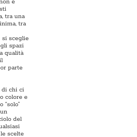
 non è
sti
, tra una
inima, tra
 si sceglie
gli spazi
a qualità
il
or parte
di chi ci
o colore e
o “solo”
 un
iolo del
ualsiasi
 le scelte