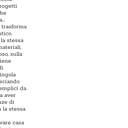
rogetti
che
a…
e trasforma
tico.
la stessa
ateriali,
so, sulla
viene
di
singola
asciando
semplici da
za aver
nze di
 la stessa
ovare casa