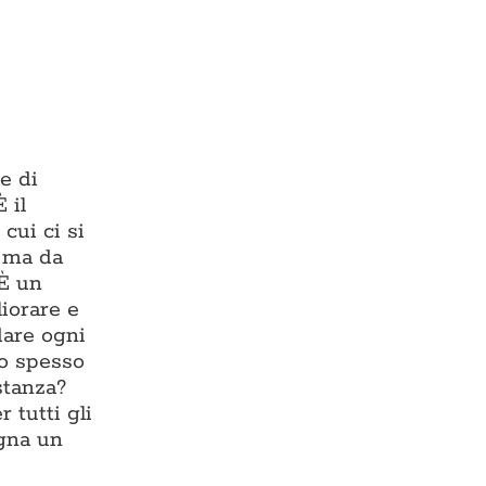
e di
 il
cui ci si
, ma da
 È un
liorare e
dare ogni
io spesso
stanza?
 tutti gli
egna un