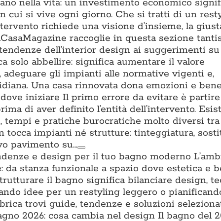
tano nella vita: un investimento economico signifi
n cui si vive ogni giorno. Che si tratti di un rest
ntervento richiede una visione d’insieme, la gius
. ACasaMagazine raccoglie in questa sezione tant
 tendenze dell’interior design ai suggerimenti su 
a solo abbellire: significa aumentare il valore
a, adeguare gli impianti alle normative vigenti e,
uotidiana. Una casa rinnovata dona emozioni e ben
ove iniziare Il primo errore da evitare è partire
prima di aver definito l’entità dell’intervento. Esis
ti, tempi e pratiche burocratiche molto diversi tra l
n tocca impianti né strutture: tinteggiatura, sost
ovo pavimento su…
ndenze e design per il tuo bagno moderno L’amb
: da stanza funzionale a spazio dove estetica e 
trutturare il bagno significa bilanciare design, t
cando idee per un restyling leggero o pianifican
brica trovi guide, tendenze e soluzioni seleziona
no 2026: cosa cambia nel design Il bagno del 2