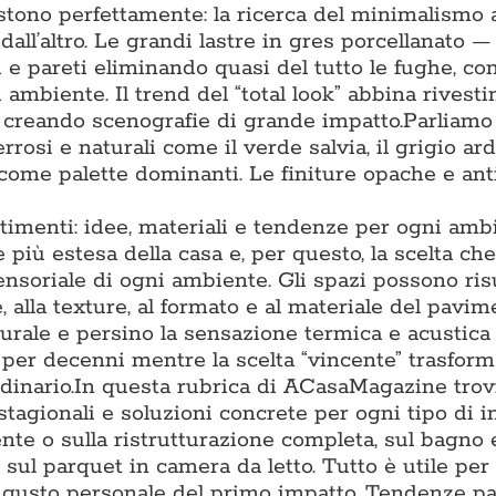
tono perfettamente: la ricerca del minimalismo 
 dall’altro. Le grandi lastre in gres porcellanato 
 pareti eliminando quasi del tutto le fughe, co
 ambiente. Il trend del “total look” abbina rivest
, creando scenografie di grande impatto.Parliamo
rrosi e naturali come il verde salvia, il grigio arde
 come palette dominanti. Le finiture opache e ant
timenti: idee, materiali e tendenze per ogni amb
più estesa della casa e, per questo, la scelta che
sensoriale di ogni ambiente. Gli spazi possono ris
, alla texture, al formato e al materiale del pavim
turale e persino la sensazione termica e acustica
o per decenni mentre la scelta “vincente” trasfor
inario.In questa rubrica di ACasaMagazine trov
stagionali e soluzioni concrete per ogni tipo di i
te o sulla ristrutturazione completa, sul bagno e
 sul parquet in camera da letto. Tutto è utile per
al gusto personale del primo impatto. Tendenze p