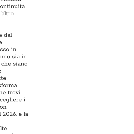
continuità
’altro
e dal
e
esso in
iamo sia in
, che siano
o
tte
asforma
ne trovi
cegliere i
con
 2026, è la
lte