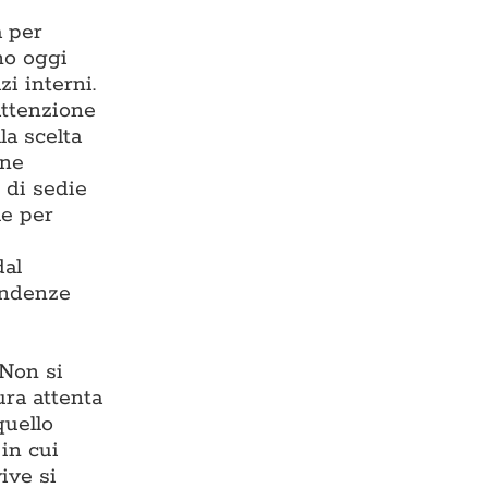
a per
ono oggi
zi interni.
 attenzione
la scelta
one
 di sedie
le per
dal
endenze
 Non si
ura attenta
quello
in cui
ive si