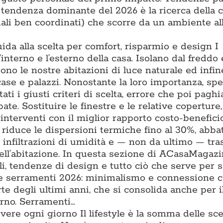
a tendenza dominante del 2026 è la ricerca della 
iali ben coordinati) che scorre da un ambiente all
uida alla scelta per comfort, risparmio e design I
l’interno e l’esterno della casa. Isolano dal freddo 
iono le nostre abitazioni di luce naturale ed infin
 case e palazzi. Nonostante la loro importanza, sp
ti i giusti criteri di scelta, errore che poi pagh
ate. Sostituire le finestre e le relative coperture
interventi con il miglior rapporto costo-benefici
e riduce le dispersioni termiche fino al 30%, abba
e infiltrazioni di umidità e — non da ultimo — tr
ell’abitazione. In questa sezione di ACasaMagazi
li, tendenze di design e tutto ciò che serve per s
nze serramenti 2026: minimalismo e connessione 
te degli ultimi anni, che si consolida anche per il
erno. Serramenti…
vivere ogni giorno Il lifestyle è la somma delle sce