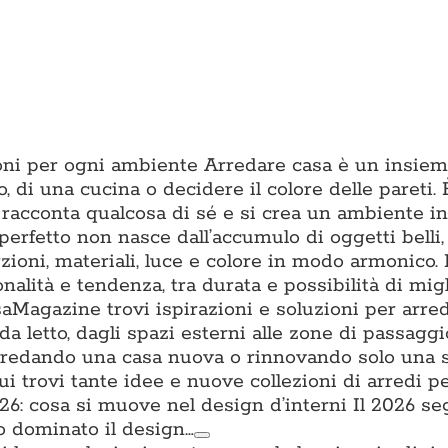
zioni per ogni ambiente Arredare casa è un insiem
o, di una cucina o decidere il colore delle pareti. È
 racconta qualcosa di sé e si crea un ambiente in 
erfetto non nasce dall’accumulo di oggetti belli
ioni, materiali, luce e colore in modo armonico.
onalità e tendenza, tra durata e possibilità di mig
aMagazine trovi ispirazioni e soluzioni per arre
da letto, dagli spazi esterni alle zone di passagg
i arredando una casa nuova o rinnovando solo una 
trovi tante idee e nuove collezioni di arredi per
: cosa si muove nel design d’interni Il 2026 s
o dominato il design…