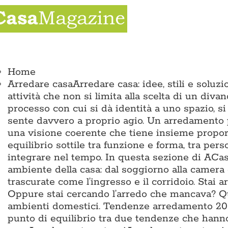
Salta
al
contenuto
ggle
vigation
Home
Arredare casa
Arredare casa: idee, stili e solu
attività che non si limita alla scelta di un divan
processo con cui si dà identità a uno spazio, si
sente davvero a proprio agio. Un arredamento p
una visione coerente che tiene insieme proporz
equilibrio sottile tra funzione e forma, tra pers
integrare nel tempo. In questa sezione di ACas
ambiente della casa: dal soggiorno alla camera 
trascurate come l’ingresso e il corridoio. Sta
Oppure stai cercando l’arredo che mancava? Qui 
ambienti domestici. Tendenze arredamento 2026
punto di equilibrio tra due tendenze che hann