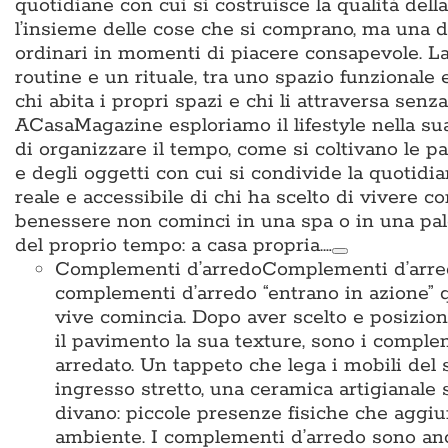
quotidiane con cui si costruisce la qualità del
l’insieme delle cose che si comprano, ma una d
ordinari in momenti di piacere consapevole. La 
routine e un rituale, tra uno spazio funzionale
chi abita i propri spazi e chi li attraversa sen
ACasaMagazine esploriamo il lifestyle nella su
di organizzare il tempo, come si coltivano le p
e degli oggetti con cui si condivide la quotidian
reale e accessibile di chi ha scelto di vivere c
benessere non cominci in una spa o in una pal
del proprio tempo: a casa propria.…
Complementi d’arredo
Complementi d’arredo
complementi d’arredo “entrano in azione” qu
vive comincia. Dopo aver scelto e posiziona
il pavimento la sua texture, sono i complem
arredato. Un tappeto che lega i mobili del 
ingresso stretto, una ceramica artigianale 
divano: piccole presenze fisiche che aggiun
ambiente. I complementi d’arredo sono anche i