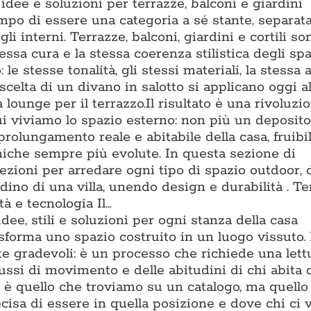
dee e soluzioni per terrazze, balconi e giardini
po di essere una categoria a sé stante, separat
li interni. Terrazze, balconi, giardini e cortili s
essa cura e la stessa coerenza stilistica degli spa
o: le stesse tonalità, gli stessi materiali, la stessa
scelta di un divano in salotto si applicano oggi al
lounge per il terrazzo.Il risultato è una rivoluzi
ui viviamo lo spazio esterno: non più un deposito
prolungamento reale e abitabile della casa, fruibi
cniche sempre più evolute. In questa sezione di
zioni per arredare ogni tipo di spazio outdoor, 
ino di una villa, unendo design e durabilità . T
à e tecnologia Il…
dee, stili e soluzioni per ogni stanza della casa
asforma uno spazio costruito in un luogo vissuto.
te gradevoli: è un processo che richiede una lett
flussi di movimento e delle abitudini di chi abita 
è quello che troviamo su un catalogo, ma quello 
isa di essere in quella posizione e dove chi ci v