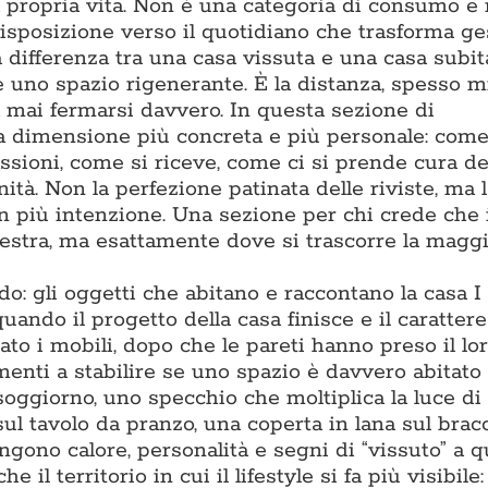
la propria vita. Non è una categoria di consumo e
isposizione verso il quotidiano che trasforma ge
differenza tra una casa vissuta e una casa subita
 e uno spazio rigenerante. È la distanza, spesso m
za mai fermarsi davvero. In questa sezione di
a dimensione più concreta e più personale: come
assioni, come si riceve, come ci si prende cura de
ità. Non la perfezione patinata delle riviste, ma l
on più intenzione. Una sezione per chi crede che 
estra, ma esattamente dove si trascorre la maggi
: gli oggetti che abitano e raccontano la casa I
ando il progetto della casa finisce e il carattere 
to i mobili, dopo che le pareti hanno preso il lor
enti a stabilire se uno spazio è davvero abitato 
soggiorno, uno specchio che moltiplica la luce di
sul tavolo da pranzo, una coperta in lana sul bracc
gono calore, personalità e segni di “vissuto” a q
l territorio in cui il lifestyle si fa più visibile: