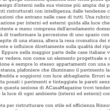
ign d’interni nella sua visione più ampia: dai p
ti ristrutturati con intelligenza, dalle tendenze 
luzioni che entrano nelle case di tutti. Una rubric
nazione per interni ed esterni: guida alla luce ch
ù potente e meno compresa dell’arredamento domes
à di trasformare la percezione di uno spazio con 
epite di una stanza, altera la resa cromatica dei m
e e influisce direttamente sulla qualità del ripo
. Eppure nella maggior parte delle case italiane 
per vedere, non come un elemento progettuale e 
tazione è sempre lo stesso: appartamenti con una 
i stanza, plafoniere che illuminano il pavimento l
 fredda e soggiorni con luce abbagliante. Errori 
lta posati i pavimenti e tinteggiate le pareti sen
. In questa sezione di ACasaMagazine trovi tende
la luce di ogni ambiente (interni ed esterni) con
ta per ristrutturare con stile ed efficienza Rinn