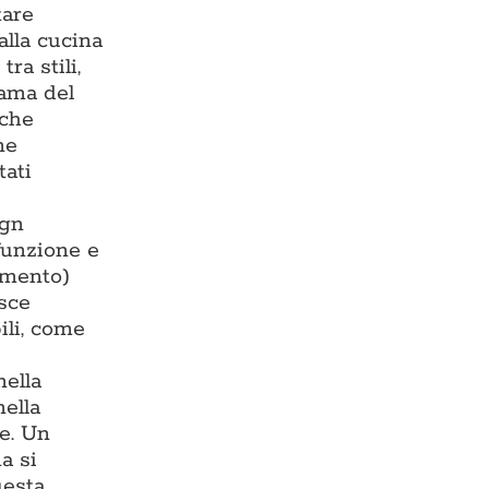
tare
alla cucina
ra stili,
rama del
 che
ne
tati
ign
 funzione e
damento)
isce
ili, come
nella
nella
te. Un
a si
uesta