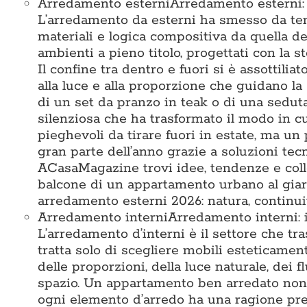
Arredamento esterni
Arredamento esterni: i
L’arredamento da esterni ha smesso da tem
materiali e logica compositiva da quella deg
ambienti a pieno titolo, progettati con la st
Il confine tra dentro e fuori si è assottiliat
alla luce e alla proporzione che guidano la 
di un set da pranzo in teak o di una seduta 
silenziosa che ha trasformato il modo in c
pieghevoli da tirare fuori in estate, ma un 
gran parte dell’anno grazie a soluzioni te
ACasaMagazine trovi idee, tendenze e colle
balcone di un appartamento urbano al giard
arredamento esterni 2026: natura, continuit
Arredamento interni
Arredamento interni: i
L’arredamento d’interni è il settore che tr
tratta solo di scegliere mobili esteticamen
delle proporzioni, della luce naturale, dei 
spazio. Un appartamento ben arredato non 
ogni elemento d’arredo ha una ragione prec