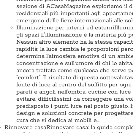
sezione di ACasaMagazine esploriamo il des
residenziali più importanti agli appartamen
emergono dalle fiere internazionali alle so
Illuminazione per interni ed esterni
Illumi
gli spazi L’illuminazione è la materia pi
Nessun altro elemento ha la stessa capacit
rapidità: la luce cambia le proporzioni perc
determina l’atmosfera emotiva di un ambient
concentrazione e sull’umore di chi lo abita
ancora trattata come qualcosa che serve 
“comfort”. Il risultato di questa sottovalu
fonte di luce al centro del soffitto per ogn
pareti e angoli nell’ombra, cucine con luce
evitare, difficilissimi da correggere una vo
predisposto i punti luce nel posto giusto
design e soluzioni concrete per progettare 
cura che si dedica ai mobili e…
Rinnovare casa
Rinnovare casa: la guida comple