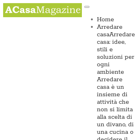
Salta
Toggle
al
Navigation
contenuto
Home
Arredare
casa
Arredare
casa: idee,
stili e
soluzioni per
ogni
ambiente
Arredare
casa è un
insieme di
attività che
non si limita
alla scelta di
un divano, di
una cucina o
decidere il