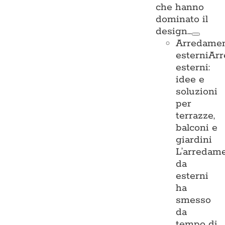
che hanno
dominato il
design…
Arredame
esterni
Ar
esterni:
idee e
soluzioni
per
terrazze,
balconi e
giardini
L’arredam
da
esterni
ha
smesso
da
tempo di