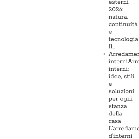
esterni
2026:
natura,
continuità
e
tecnologia
Il…
Arredame
interni
Arr
interni:
idee, stili
e
soluzioni
per ogni
stanza
della
casa
L’arredam
d’interni