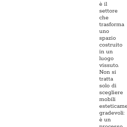
è il
settore
che
trasforma
uno
spazio
costruito
in un
luogo
vissuto.
Non si
tratta
solo di
scegliere
mobili
esteticam
gradevoli:
è un
processo