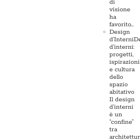
di
visione
ha
favorito…
Design
d’Interni
D
d’interni:
progetti,
ispirazioni
e cultura
dello
spazio
abitativo
Il design
d’interni
è un
“confine”
tra
architettu