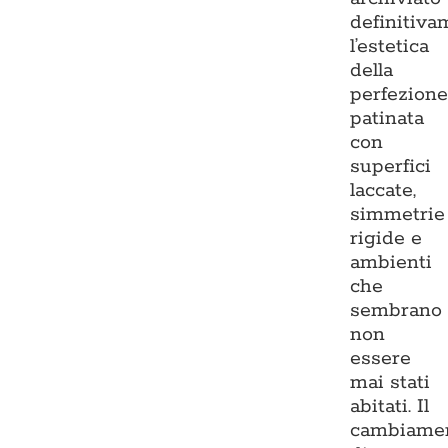
definitiva
l’estetica
della
perfezion
patinata
con
superfici
laccate,
simmetrie
rigide e
ambienti
che
sembrano
non
essere
mai stati
abitati. Il
cambiame