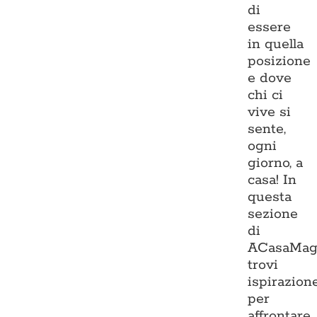
di
essere
in quella
posizione
e dove
chi ci
vive si
sente,
ogni
giorno, a
casa! In
questa
sezione
di
ACasaMag
trovi
ispirazion
per
affrontare