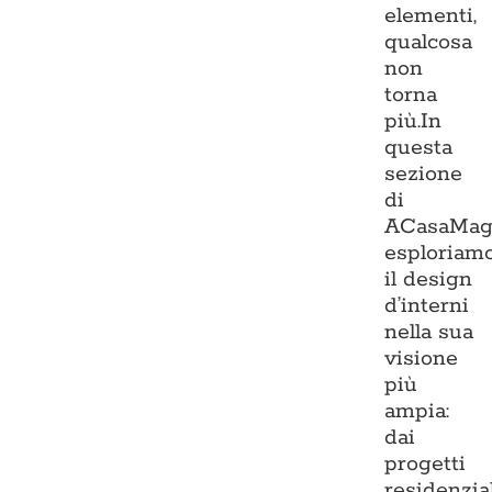
elementi,
qualcosa
non
torna
più.In
questa
sezione
di
ACasaMag
esploriam
il design
d’interni
nella sua
visione
più
ampia:
dai
progetti
residenzia