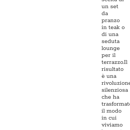
un set
da
pranzo
in teak o
di una
seduta
lounge
per il
terrazzo.Il
risultato
è una
rivoluzion
silenziosa
che ha
trasformat
il modo
in cui
viviamo