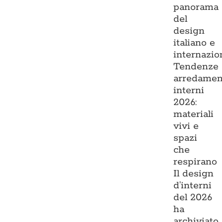
panorama
del
design
italiano e
internazio
Tendenze
arredamen
interni
2026:
materiali
vivi e
spazi
che
respirano
Il design
d’interni
del 2026
ha
archiviato