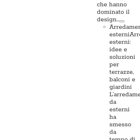
che hanno
dominato il
design…
Arredame
esterni
Ar
esterni:
idee e
soluzioni
per
terrazze,
balconi e
giardini
L’arredam
da
esterni
ha
smesso
da
tempo di