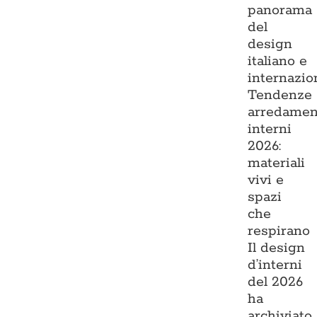
panorama
del
design
italiano e
internazio
Tendenze
arredamen
interni
2026:
materiali
vivi e
spazi
che
respirano
Il design
d’interni
del 2026
ha
archiviato