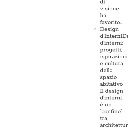
di
visione
ha
favorito…
Design
d’Interni
D
d’interni:
progetti,
ispirazioni
e cultura
dello
spazio
abitativo
Il design
d’interni
è un
“confine”
tra
architettu