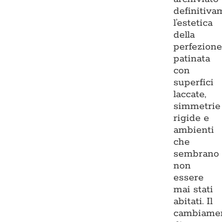
definitiva
l’estetica
della
perfezion
patinata
con
superfici
laccate,
simmetrie
rigide e
ambienti
che
sembrano
non
essere
mai stati
abitati. Il
cambiame