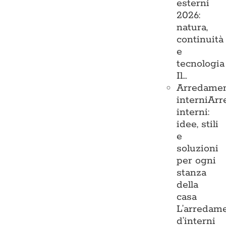
esterni
2026:
natura,
continuità
e
tecnologia
Il…
Arredame
interni
Arr
interni:
idee, stili
e
soluzioni
per ogni
stanza
della
casa
L’arredam
d’interni