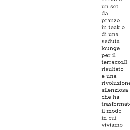
un set
da
pranzo
in teak o
di una
seduta
lounge
per il
terrazzo.Il
risultato
è una
rivoluzion
silenziosa
che ha
trasformat
il modo
in cui
viviamo