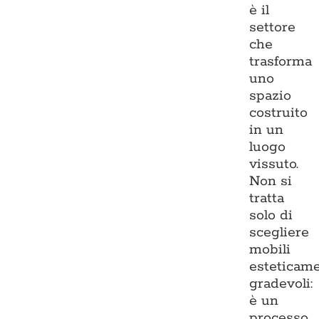
è il
settore
che
trasforma
uno
spazio
costruito
in un
luogo
vissuto.
Non si
tratta
solo di
scegliere
mobili
esteticam
gradevoli:
è un
processo