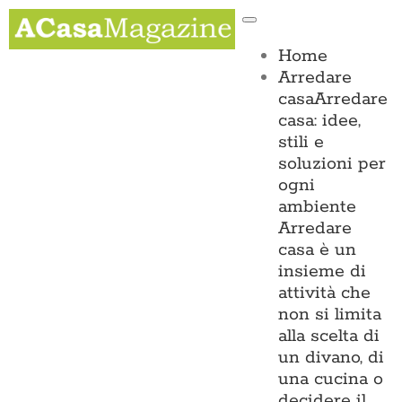
Salta
Toggle
al
Navigation
contenuto
Home
Arredare
casa
Arredare
casa: idee,
stili e
soluzioni per
ogni
ambiente
Arredare
casa è un
insieme di
attività che
non si limita
alla scelta di
un divano, di
una cucina o
decidere il