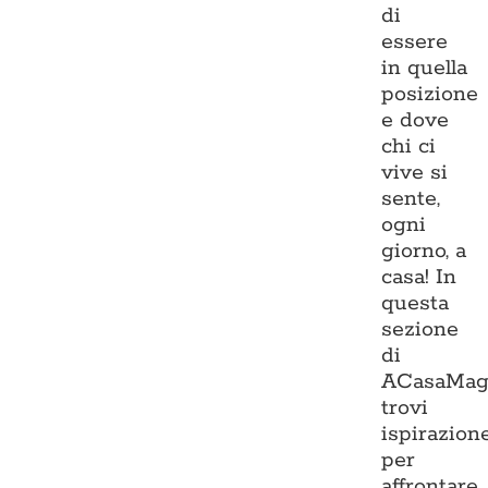
di
essere
in quella
posizione
e dove
chi ci
vive si
sente,
ogni
giorno, a
casa! In
questa
sezione
di
ACasaMag
trovi
ispirazion
per
affrontare