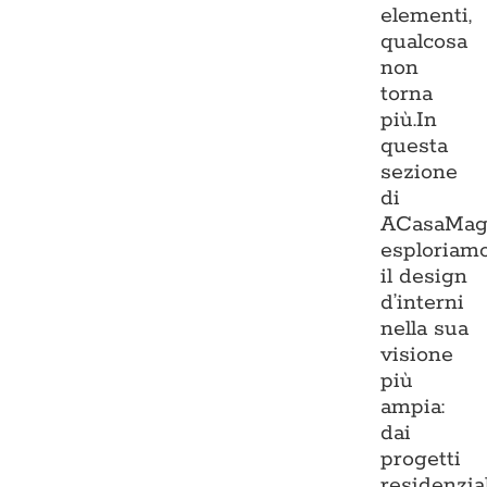
elementi,
qualcosa
non
torna
più.In
questa
sezione
di
ACasaMag
esploriam
il design
d’interni
nella sua
visione
più
ampia:
dai
progetti
residenzia