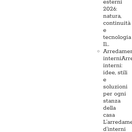
esterni
2026:
natura,
continuità
e
tecnologia
Il…
Arredame
interni
Arr
interni:
idee, stili
e
soluzioni
per ogni
stanza
della
casa
L’arredam
d’interni