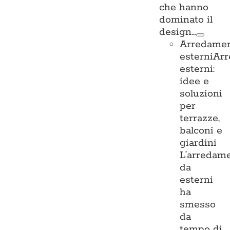
che hanno
dominato il
design…
Arredame
esterni
Ar
esterni:
idee e
soluzioni
per
terrazze,
balconi e
giardini
L’arredam
da
esterni
ha
smesso
da
tempo di