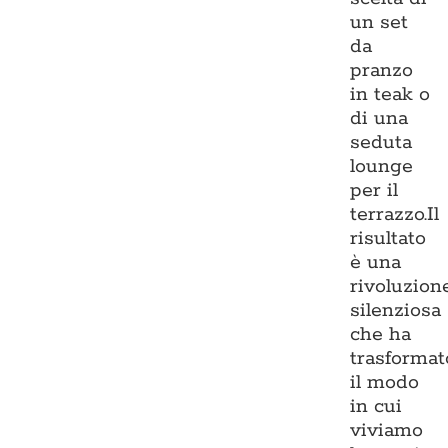
un set
da
pranzo
in teak o
di una
seduta
lounge
per il
terrazzo.Il
risultato
è una
rivoluzion
silenziosa
che ha
trasformat
il modo
in cui
viviamo