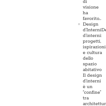
di
visione
ha
favorito…
Design
d’Interni
D
d’interni:
progetti,
ispirazioni
e cultura
dello
spazio
abitativo
Il design
d’interni
è un
“confine”
tra
architettu