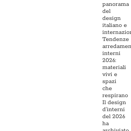
panorama
del
design
italiano e
internazio
Tendenze
arredamen
interni
2026:
materiali
vivi e
spazi
che
respirano
Il design
d’interni
del 2026
ha
archiviato