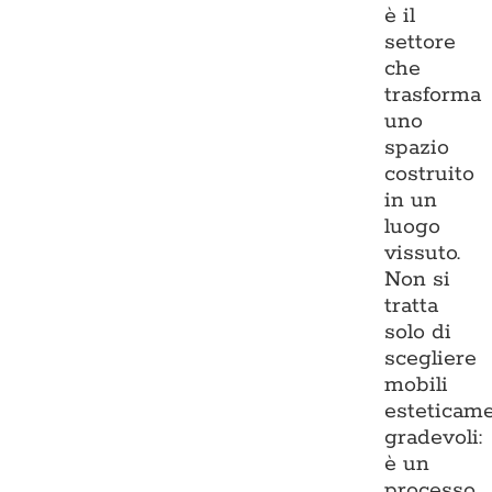
è il
settore
che
trasforma
uno
spazio
costruito
in un
luogo
vissuto.
Non si
tratta
solo di
scegliere
mobili
esteticam
gradevoli:
è un
processo