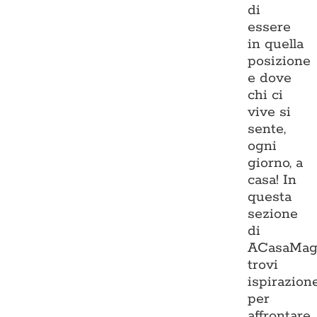
di
essere
in quella
posizione
e dove
chi ci
vive si
sente,
ogni
giorno, a
casa! In
questa
sezione
di
ACasaMag
trovi
ispirazion
per
affrontare