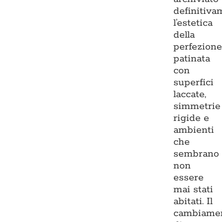
definitiva
l’estetica
della
perfezion
patinata
con
superfici
laccate,
simmetrie
rigide e
ambienti
che
sembrano
non
essere
mai stati
abitati. Il
cambiame