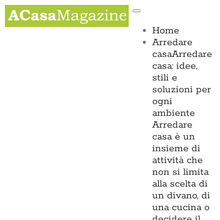
Salta
Toggle
al
Navigation
contenuto
Home
Arredare
casa
Arredare
casa: idee,
stili e
soluzioni per
ogni
ambiente
Arredare
casa è un
insieme di
attività che
non si limita
alla scelta di
un divano, di
una cucina o
decidere il