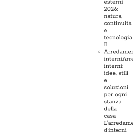
esterni
2026:
natura,
continuità
e
tecnologia
Il…
Arredame
interni
Arr
interni:
idee, stili
e
soluzioni
per ogni
stanza
della
casa
L’arredam
d’interni