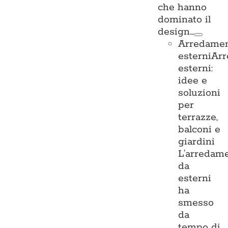
che hanno
dominato il
design…
Arredame
esterni
Ar
esterni:
idee e
soluzioni
per
terrazze,
balconi e
giardini
L’arredam
da
esterni
ha
smesso
da
tempo di