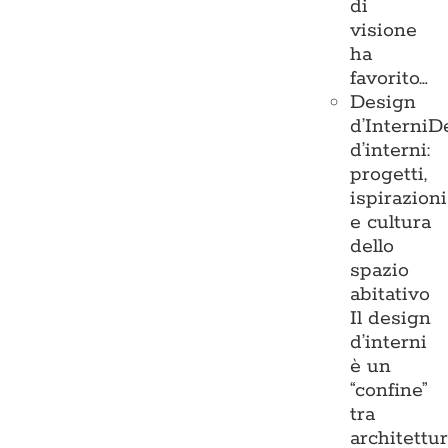
di
visione
ha
favorito…
Design
d’Interni
D
d’interni:
progetti,
ispirazioni
e cultura
dello
spazio
abitativo
Il design
d’interni
è un
“confine”
tra
architettu