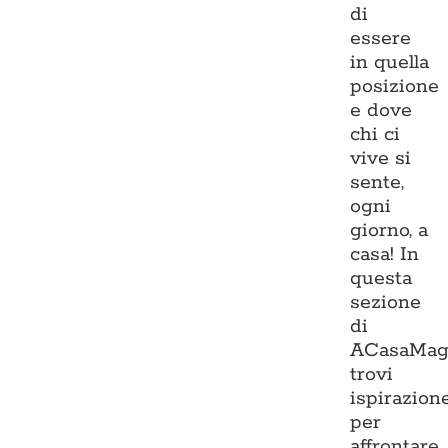
di
essere
in quella
posizione
e dove
chi ci
vive si
sente,
ogni
giorno, a
casa! In
questa
sezione
di
ACasaMag
trovi
ispirazion
per
affrontare