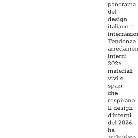
panorama
del
design
italiano e
internazio
Tendenze
arredamen
interni
2026:
materiali
vivi e
spazi
che
respirano
Il design
d’interni
del 2026
ha
archiviato