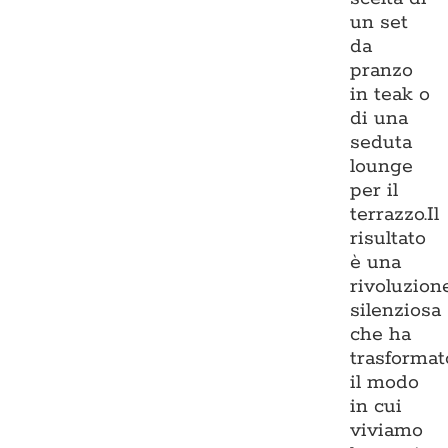
un set
da
pranzo
in teak o
di una
seduta
lounge
per il
terrazzo.Il
risultato
è una
rivoluzion
silenziosa
che ha
trasformat
il modo
in cui
viviamo