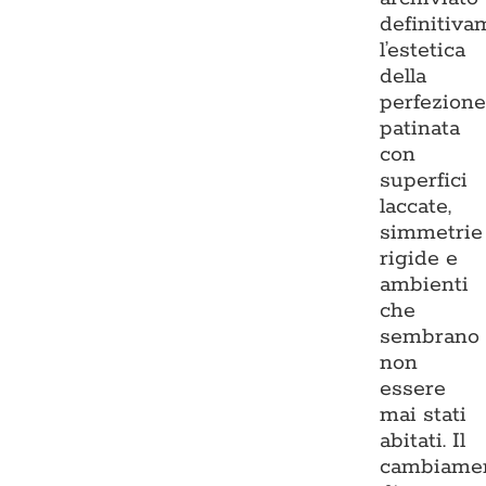
definitiva
l’estetica
della
perfezion
patinata
con
superfici
laccate,
simmetrie
rigide e
ambienti
che
sembrano
non
essere
mai stati
abitati. Il
cambiame