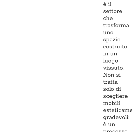
è il
settore
che
trasforma
uno
spazio
costruito
in un
luogo
vissuto.
Non si
tratta
solo di
scegliere
mobili
esteticam
gradevoli:
è un
processo