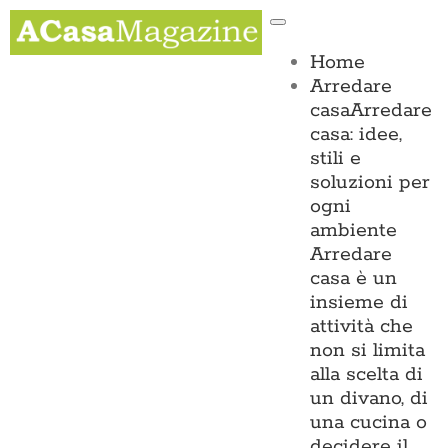
Salta
Toggle
al
Navigation
contenuto
Home
Arredare
casa
Arredare
casa: idee,
stili e
soluzioni per
ogni
ambiente
Arredare
casa è un
insieme di
attività che
non si limita
alla scelta di
un divano, di
una cucina o
decidere il