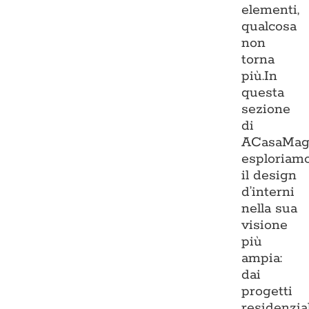
elementi,
qualcosa
non
torna
più.In
questa
sezione
di
ACasaMag
esploriam
il design
d’interni
nella sua
visione
più
ampia:
dai
progetti
residenzia