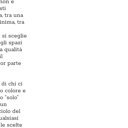
 non è
sti
, tra una
inima, tra
 si sceglie
gli spazi
a qualità
il
or parte
di chi ci
o colore e
o “solo”
 un
iolo del
ualsiasi
 le scelte