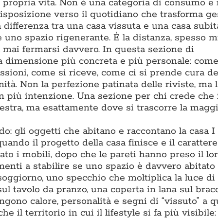
la propria vita. Non è una categoria di consumo e
isposizione verso il quotidiano che trasforma ge
differenza tra una casa vissuta e una casa subita
 e uno spazio rigenerante. È la distanza, spesso m
za mai fermarsi davvero. In questa sezione di
a dimensione più concreta e più personale: come
assioni, come si riceve, come ci si prende cura de
ità. Non la perfezione patinata delle riviste, ma l
on più intenzione. Una sezione per chi crede che 
estra, ma esattamente dove si trascorre la maggi
: gli oggetti che abitano e raccontano la casa I
ando il progetto della casa finisce e il carattere 
to i mobili, dopo che le pareti hanno preso il lor
enti a stabilire se uno spazio è davvero abitato 
soggiorno, uno specchio che moltiplica la luce di
sul tavolo da pranzo, una coperta in lana sul bracc
gono calore, personalità e segni di “vissuto” a q
l territorio in cui il lifestyle si fa più visibile: