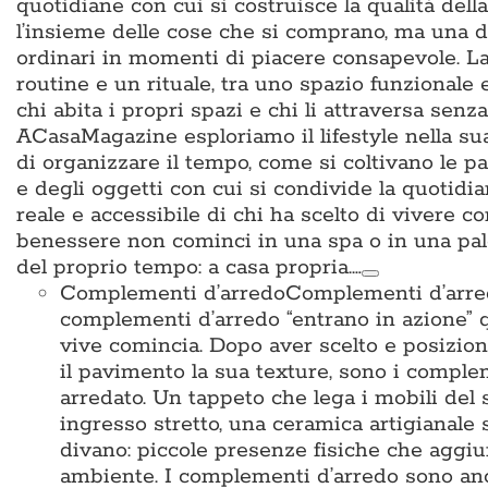
quotidiane con cui si costruisce la qualità del
l’insieme delle cose che si comprano, ma una d
ordinari in momenti di piacere consapevole. La 
routine e un rituale, tra uno spazio funzionale
chi abita i propri spazi e chi li attraversa sen
ACasaMagazine esploriamo il lifestyle nella su
di organizzare il tempo, come si coltivano le p
e degli oggetti con cui si condivide la quotidian
reale e accessibile di chi ha scelto di vivere c
benessere non cominci in una spa o in una pal
del proprio tempo: a casa propria.…
Complementi d’arredo
Complementi d’arredo
complementi d’arredo “entrano in azione” qu
vive comincia. Dopo aver scelto e posiziona
il pavimento la sua texture, sono i complem
arredato. Un tappeto che lega i mobili del 
ingresso stretto, una ceramica artigianale 
divano: piccole presenze fisiche che aggiun
ambiente. I complementi d’arredo sono anche i