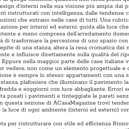
ign d’interni nella sua visione più ampia: dai p
ti ristrutturati con intelligenza, dalle tendenze 
luzioni che entrano nelle case di tutti. Una rubric
nazione per interni ed esterni: guida alla luce ch
ù potente e meno compresa dell’arredamento domes
à di trasformare la percezione di uno spazio con 
epite di una stanza, altera la resa cromatica dei m
e e influisce direttamente sulla qualità del ripo
. Eppure nella maggior parte delle case italiane 
per vedere, non come un elemento progettuale e 
tazione è sempre lo stesso: appartamenti con una 
i stanza, plafoniere che illuminano il pavimento l
 fredda e soggiorni con luce abbagliante. Errori 
lta posati i pavimenti e tinteggiate le pareti sen
. In questa sezione di ACasaMagazine trovi tende
la luce di ogni ambiente (interni ed esterni) con
ta per ristrutturare con stile ed efficienza Rinn