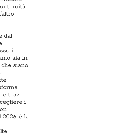
continuità
’altro
e dal
e
esso in
iamo sia in
, che siano
o
tte
asforma
ne trovi
cegliere i
con
 2026, è la
lte