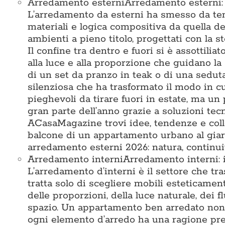
Arredamento esterni
Arredamento esterni: i
L’arredamento da esterni ha smesso da tem
materiali e logica compositiva da quella deg
ambienti a pieno titolo, progettati con la st
Il confine tra dentro e fuori si è assottiliat
alla luce e alla proporzione che guidano la 
di un set da pranzo in teak o di una seduta 
silenziosa che ha trasformato il modo in c
pieghevoli da tirare fuori in estate, ma un 
gran parte dell’anno grazie a soluzioni te
ACasaMagazine trovi idee, tendenze e colle
balcone di un appartamento urbano al giard
arredamento esterni 2026: natura, continuit
Arredamento interni
Arredamento interni: i
L’arredamento d’interni è il settore che tr
tratta solo di scegliere mobili esteticamen
delle proporzioni, della luce naturale, dei 
spazio. Un appartamento ben arredato non 
ogni elemento d’arredo ha una ragione prec