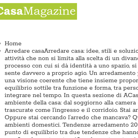
Salta
al
contenuto
ggle
vigation
Home
Arredare casa
Arredare casa: idee, stili e solu
attività che non si limita alla scelta di un divan
processo con cui si dà identità a uno spazio, si
sente davvero a proprio agio. Un arredamento p
una visione coerente che tiene insieme proporz
equilibrio sottile tra funzione e forma, tra pers
integrare nel tempo. In questa sezione di ACas
ambiente della casa: dal soggiorno alla camera 
trascurate come l’ingresso e il corridoio. Sta
Oppure stai cercando l’arredo che mancava? Qui 
ambienti domestici. Tendenze arredamento 2026
punto di equilibrio tra due tendenze che hann