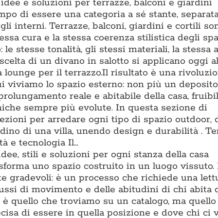
dee e soluzioni per terrazze, balconi e giardini
po di essere una categoria a sé stante, separat
li interni. Terrazze, balconi, giardini e cortili s
essa cura e la stessa coerenza stilistica degli spa
o: le stesse tonalità, gli stessi materiali, la stessa
scelta di un divano in salotto si applicano oggi al
lounge per il terrazzo.Il risultato è una rivoluzi
ui viviamo lo spazio esterno: non più un deposito
prolungamento reale e abitabile della casa, fruibi
cniche sempre più evolute. In questa sezione di
zioni per arredare ogni tipo di spazio outdoor, 
ino di una villa, unendo design e durabilità . T
à e tecnologia Il…
dee, stili e soluzioni per ogni stanza della casa
asforma uno spazio costruito in un luogo vissuto.
te gradevoli: è un processo che richiede una lett
flussi di movimento e delle abitudini di chi abita 
è quello che troviamo su un catalogo, ma quello 
isa di essere in quella posizione e dove chi ci v