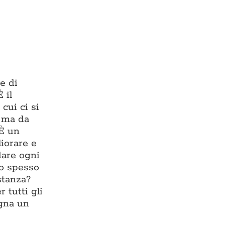
e di
 il
cui ci si
, ma da
 È un
liorare e
dare ogni
io spesso
stanza?
 tutti gli
egna un