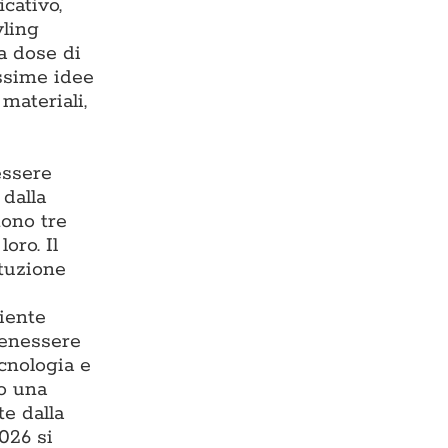
cativo,
yling
ta dose di
issime idee
materiali,
essere
 dalla
tono tre
oro. Il
ituzione
iente
benessere
ecnologia e
do una
te dalla
026 si