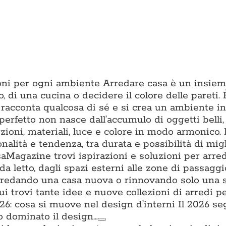
zioni per ogni ambiente Arredare casa è un insiem
o, di una cucina o decidere il colore delle pareti. È
 racconta qualcosa di sé e si crea un ambiente in 
erfetto non nasce dall’accumulo di oggetti belli
ioni, materiali, luce e colore in modo armonico.
onalità e tendenza, tra durata e possibilità di mig
aMagazine trovi ispirazioni e soluzioni per arre
da letto, dagli spazi esterni alle zone di passagg
i arredando una casa nuova o rinnovando solo una 
trovi tante idee e nuove collezioni di arredi per
: cosa si muove nel design d’interni Il 2026 s
o dominato il design…