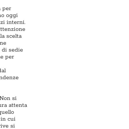
a per
ono oggi
zi interni.
 attenzione
la scelta
one
 di sedie
le per
dal
endenze
 Non si
ura attenta
quello
in cui
ive si