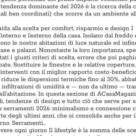
a tendenza dominante del 2026 è la ricerca della 
iali ben coordinati) che scorre da un ambiente all
uida alla scelta per comfort, risparmio e design I
l’interno e l’esterno della casa. Isolano dal freddo 
iono le nostre abitazioni di luce naturale ed infin
 case e palazzi. Nonostante la loro importanza, sp
ti i giusti criteri di scelta, errore che poi pagh
ate. Sostituire le finestre e le relative coperture
interventi con il miglior rapporto costo-benefici
e riduce le dispersioni termiche fino al 30%, abba
e infiltrazioni di umidità e — non da ultimo — tr
ell’abitazione. In questa sezione di ACasaMagazi
li, tendenze di design e tutto ciò che serve per s
nze serramenti 2026: minimalismo e connessione 
te degli ultimi anni, che si consolida anche per il
erno. Serramenti…
vivere ogni giorno Il lifestyle è la somma delle sce