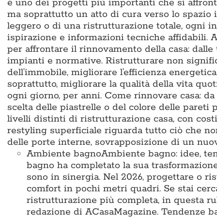
è uno dei progetti più importanti che si affron
ma soprattutto un atto di cura verso lo spazio i
leggero o di una ristrutturazione totale, ogni i
ispirazione e informazioni tecniche affidabili
per affrontare il rinnovamento della casa: dalle
impianti e normative. Ristrutturare non signific
dell’immobile, migliorare l’efficienza energetic
soprattutto, migliorare la qualità della vita q
ogni giorno, per anni. Come rinnovare casa: da d
scelta delle piastrelle o del colore delle pareti 
livelli distinti di ristrutturazione casa, con cos
restyling superficiale riguarda tutto ciò che no
delle porte interne, sovrapposizione di un nu
Ambiente bagno
Ambiente bagno: idee, te
bagno ha completato la sua trasformazione
sono in sinergia. Nel 2026, progettare o ris
comfort in pochi metri quadri. Se stai cer
ristrutturazione più completa, in questa ru
redazione di ACasaMagazine. Tendenze bag