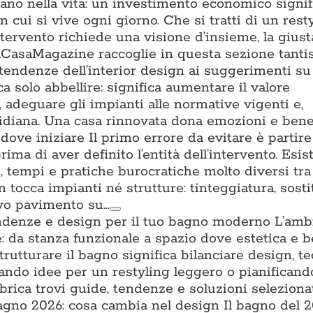
tano nella vita: un investimento economico signifi
n cui si vive ogni giorno. Che si tratti di un rest
ntervento richiede una visione d’insieme, la gius
. ACasaMagazine raccoglie in questa sezione tant
 tendenze dell’interior design ai suggerimenti su 
a solo abbellire: significa aumentare il valore
a, adeguare gli impianti alle normative vigenti e,
uotidiana. Una casa rinnovata dona emozioni e ben
ove iniziare Il primo errore da evitare è partire
prima di aver definito l’entità dell’intervento. Esis
ti, tempi e pratiche burocratiche molto diversi tra l
n tocca impianti né strutture: tinteggiatura, sost
ovo pavimento su…
ndenze e design per il tuo bagno moderno L’amb
: da stanza funzionale a spazio dove estetica e 
trutturare il bagno significa bilanciare design, t
cando idee per un restyling leggero o pianifican
brica trovi guide, tendenze e soluzioni seleziona
no 2026: cosa cambia nel design Il bagno del 2