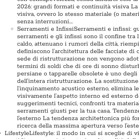
2026: grandi formati e continuità visiva L
visiva, ovvero lo stesso materiale (o mater
senza interruzioni.…
Serramenti e Infissi
Serramenti e infissi: g
serramenti e gli infissi sono il confine tra 
caldo, attenuano i rumori della città, riemp
definiscono l’architettura delle facciate di
sede di ristrutturazione non vengono adotta
termini di soldi che di ore di sonno disturb
persiane o tapparelle obsolete è uno degli 
dell’intera ristrutturazione. La sostituzion
l’inquinamento acustico esterno, elimina l
visivamente l’aspetto interno ed esterno d
suggerimenti tecnici, confronti tra materia
serramenti giusti per la tua casa. Tende
l’esterno La tendenza architettonica più for
ricerca della massima apertura verso l’est
Lifestyle
Lifestyle: il modo in cui si sceglie di 