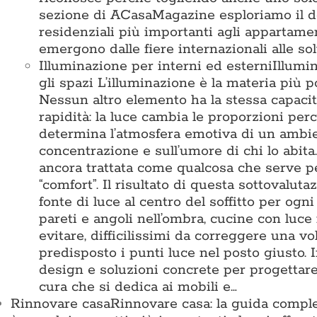
sezione di ACasaMagazine esploriamo il des
residenziali più importanti agli appartamen
emergono dalle fiere internazionali alle so
Illuminazione per interni ed esterni
Illumi
gli spazi L’illuminazione è la materia pi
Nessun altro elemento ha la stessa capacit
rapidità: la luce cambia le proporzioni perc
determina l’atmosfera emotiva di un ambient
concentrazione e sull’umore di chi lo abita
ancora trattata come qualcosa che serve 
“comfort”. Il risultato di questa sottovalu
fonte di luce al centro del soffitto per ogn
pareti e angoli nell’ombra, cucine con luce
evitare, difficilissimi da correggere una vo
predisposto i punti luce nel posto giusto
design e soluzioni concrete per progettare 
cura che si dedica ai mobili e…
Rinnovare casa
Rinnovare casa: la guida comple