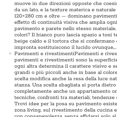
muove in due direzioni opposte che coesis
da un lato, e la texture materica e naturale
120×280 cm e oltre — dominano pavimenti e
effetto di continuità visiva che amplia ogni
pavimento e parete nello stesso materiale
colori? Il bianco puro lascia spazio a toni te
beige caldo e il tortora che si confermano
impronta sostituiscono il lucido ovunque,…
Pavimenti e rivestimenti
Pavimenti e rives
pavimenti e rivestimenti sono la superficie 
ogni altra determina il carattere visivo e 
grandi o più piccoli anche in base al colore
scelta modifica anche la resa della luce na
stanza. Una scelta sbagliata si porta dietr
completamente anche un appartamento ord
tecniche, confronti tra materiali, tendenze 
Trovi idee per la posa su pavimento esisten
zona living, sul rivestimento della cucina e
con consapevolezza, senza affidarsi solo 