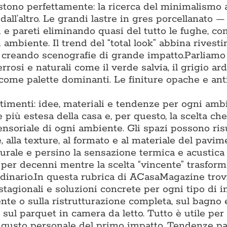
tono perfettamente: la ricerca del minimalismo 
 dall’altro. Le grandi lastre in gres porcellanato 
 pareti eliminando quasi del tutto le fughe, co
 ambiente. Il trend del “total look” abbina rivest
, creando scenografie di grande impatto.Parliamo
rrosi e naturali come il verde salvia, il grigio arde
 come palette dominanti. Le finiture opache e ant
timenti: idee, materiali e tendenze per ogni amb
più estesa della casa e, per questo, la scelta che
sensoriale di ogni ambiente. Gli spazi possono ris
, alla texture, al formato e al materiale del pavim
turale e persino la sensazione termica e acustica
o per decenni mentre la scelta “vincente” trasfor
inario.In questa rubrica di ACasaMagazine trov
stagionali e soluzioni concrete per ogni tipo di i
te o sulla ristrutturazione completa, sul bagno e
 sul parquet in camera da letto. Tutto è utile per
al gusto personale del primo impatto. Tendenze p