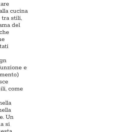
tare
alla cucina
ra stili,
rama del
 che
ne
tati
ign
 funzione e
damento)
isce
ili, come
nella
nella
te. Un
a si
uesta