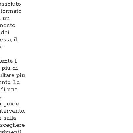
assoluto
— formato
n un
imento
 dei
sia, il
i-
iente I
 più di
ultare più
ento. La
 di una
ma
i guide
ntervento.
 sulla
 scegliere
avimenti