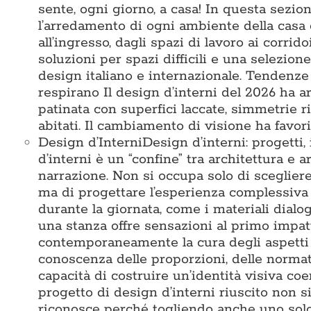
sente, ogni giorno, a casa! In questa sezi
l’arredamento di ogni ambiente della casa 
all’ingresso, dagli spazi di lavoro ai corridoi
soluzioni per spazi difficili e una selezio
design italiano e internazionale. Tendenze
respirano Il design d’interni del 2026 ha ar
patinata con superfici laccate, simmetrie 
abitati. Il cambiamento di visione ha favori
Design d’Interni
Design d’interni: progetti,
d’interni è un “confine” tra architettura e a
narrazione. Non si occupa solo di sceglier
ma di progettare l’esperienza complessiva 
durante la giornata, come i materiali dialo
una stanza offre sensazioni al primo impat
contemporaneamente la cura degli aspetti te
conoscenza delle proporzioni, delle normativ
capacità di costruire un’identità visiva c
progetto di design d’interni riuscito non s
riconosce perché togliendo anche uno solo