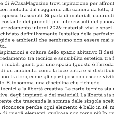
one di ACasaMagazine trovi ispirazione per affron
con metodo: dal soggiorno alla camera da letto, d
 spesso trascurati. Si parla di materiali, confronti t
ne costante dei prodotti più interessanti del pano
 arredamento interni 2026: materiali vivi e spazi
chiviato definitivamente l’estetica della perfezio
rigide e ambienti che sembrano non essere mai s
to…
 ispirazioni e cultura dello spazio abitativo Il des
rredamento, tra tecnica e sensibilità estetica, tra
e i mobili giusti per uno spazio (questo è l’arre
di un ambiente: come la luce entra e si distribu
gano tra loro, come gli spazi possono essere vivib
to. È, insomma, una disciplina che richiede
cnici e la libertà creativa. La parte tecnica sta 
e, degli impianti e dei materiali. La libertà sta 
oerente che trascenda la somma delle singole scel
i riconosce perché ogni elemento è bello in sé, m
 di quegli elementi, qualcosa non torna più.In q