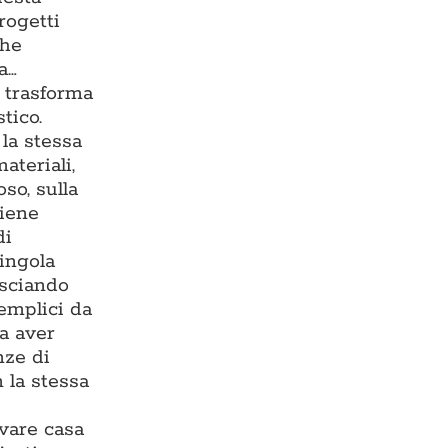
rogetti
che
a…
e trasforma
tico.
la stessa
ateriali,
so, sulla
viene
di
singola
asciando
semplici da
za aver
nze di
 la stessa
ovare casa