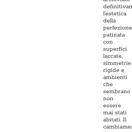
definitiva
l’estetica
della
perfezion
patinata
con
superfici
laccate,
simmetrie
rigide e
ambienti
che
sembrano
non
essere
mai stati
abitati. Il
cambiame