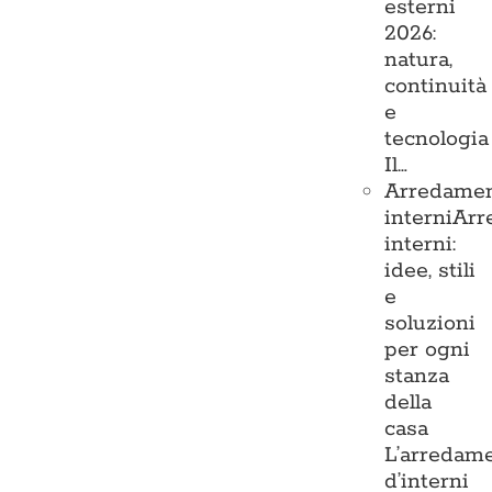
esterni
2026:
natura,
continuità
e
tecnologia
Il…
Arredame
interni
Arr
interni:
idee, stili
e
soluzioni
per ogni
stanza
della
casa
L’arredam
d’interni