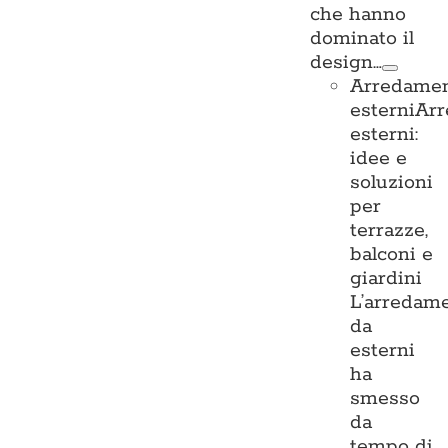
che hanno
dominato il
design…
Arredame
esterni
Ar
esterni:
idee e
soluzioni
per
terrazze,
balconi e
giardini
L’arredam
da
esterni
ha
smesso
da
tempo di