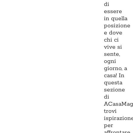
di
essere
in quella
posizione
e dove
chi ci
vive si
sente,
ogni
giorno, a
casa! In
questa
sezione
di
ACasaMag
trovi
ispirazion
per
affrontare