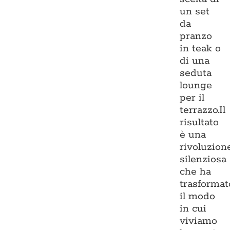
un set
da
pranzo
in teak o
di una
seduta
lounge
per il
terrazzo.Il
risultato
è una
rivoluzion
silenziosa
che ha
trasformat
il modo
in cui
viviamo