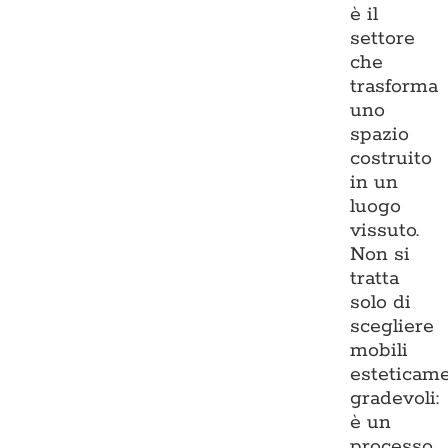
è il
settore
che
trasforma
uno
spazio
costruito
in un
luogo
vissuto.
Non si
tratta
solo di
scegliere
mobili
esteticam
gradevoli:
è un
processo