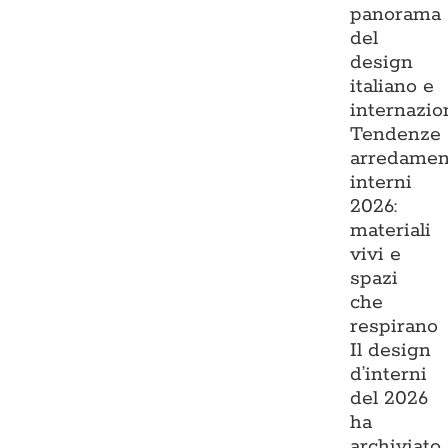
panorama
del
design
italiano e
internazio
Tendenze
arredamen
interni
2026:
materiali
vivi e
spazi
che
respirano
Il design
d’interni
del 2026
ha
archiviato