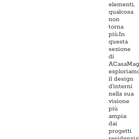
elementi,
qualcosa
non
torna
più.In
questa
sezione
di
ACasaMag
esploriam
il design
d’interni
nella sua
visione
più
ampia:
dai
progetti
residenzia