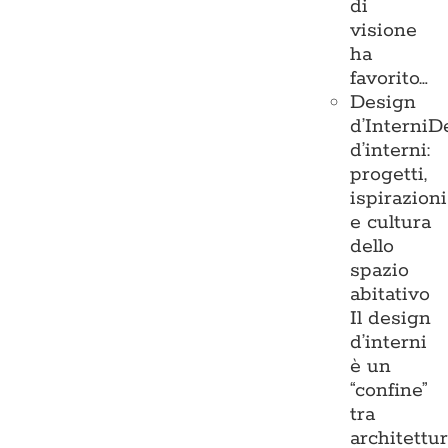
di
visione
ha
favorito…
Design
d’Interni
D
d’interni:
progetti,
ispirazioni
e cultura
dello
spazio
abitativo
Il design
d’interni
è un
“confine”
tra
architettu