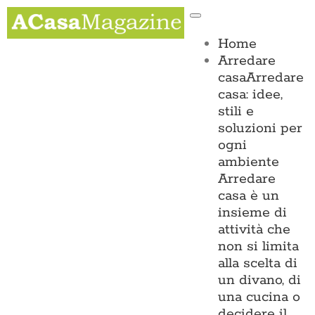
Salta
Toggle
al
Navigation
contenuto
Home
Arredare
casa
Arredare
casa: idee,
stili e
soluzioni per
ogni
ambiente
Arredare
casa è un
insieme di
attività che
non si limita
alla scelta di
un divano, di
una cucina o
decidere il