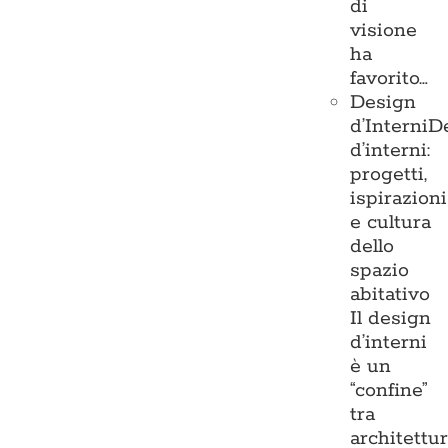
di
visione
ha
favorito…
Design
d’Interni
D
d’interni:
progetti,
ispirazioni
e cultura
dello
spazio
abitativo
Il design
d’interni
è un
“confine”
tra
architettu