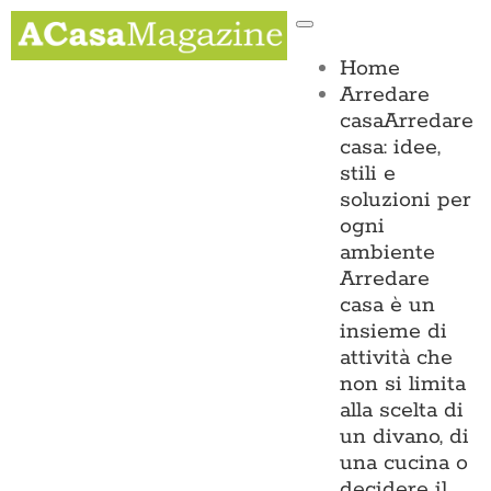
Salta
Toggle
al
Navigation
contenuto
Home
Arredare
casa
Arredare
casa: idee,
stili e
soluzioni per
ogni
ambiente
Arredare
casa è un
insieme di
attività che
non si limita
alla scelta di
un divano, di
una cucina o
decidere il