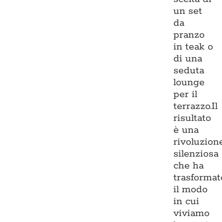
un set
da
pranzo
in teak o
di una
seduta
lounge
per il
terrazzo.Il
risultato
è una
rivoluzion
silenziosa
che ha
trasformat
il modo
in cui
viviamo