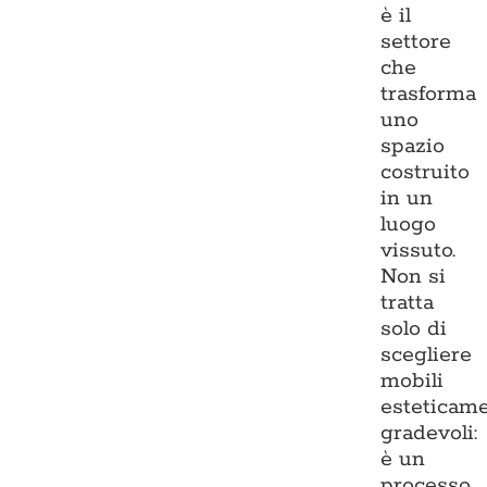
è il
settore
che
trasforma
uno
spazio
costruito
in un
luogo
vissuto.
Non si
tratta
solo di
scegliere
mobili
esteticam
gradevoli:
è un
processo