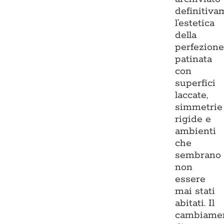
definitiva
l’estetica
della
perfezion
patinata
con
superfici
laccate,
simmetrie
rigide e
ambienti
che
sembrano
non
essere
mai stati
abitati. Il
cambiame