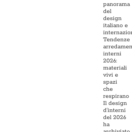
panorama
del
design
italiano e
internazio
Tendenze
arredamen
interni
2026:
materiali
vivi e
spazi
che
respirano
Il design
d’interni
del 2026
ha
archiviato