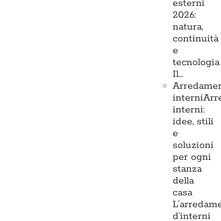
esterni
2026:
natura,
continuità
e
tecnologia
Il…
Arredame
interni
Arr
interni:
idee, stili
e
soluzioni
per ogni
stanza
della
casa
L’arredam
d’interni