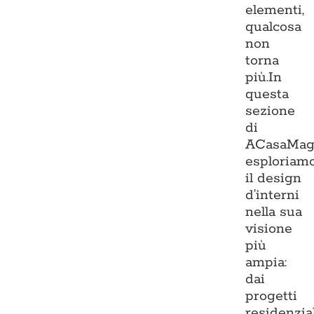
elementi,
qualcosa
non
torna
più.In
questa
sezione
di
ACasaMag
esploriam
il design
d’interni
nella sua
visione
più
ampia:
dai
progetti
residenzia