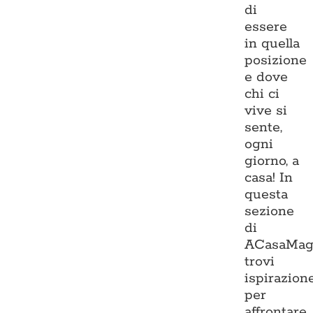
di
essere
in quella
posizione
e dove
chi ci
vive si
sente,
ogni
giorno, a
casa! In
questa
sezione
di
ACasaMag
trovi
ispirazion
per
affrontare