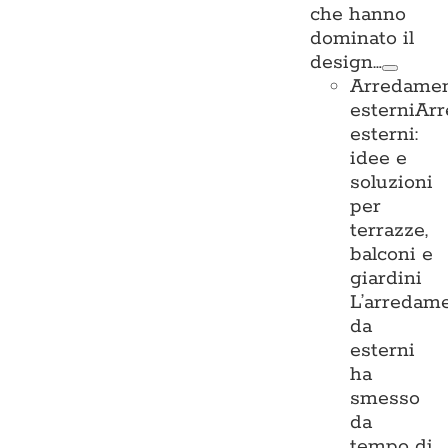
che hanno
dominato il
design…
Arredame
esterni
Ar
esterni:
idee e
soluzioni
per
terrazze,
balconi e
giardini
L’arredam
da
esterni
ha
smesso
da
tempo di