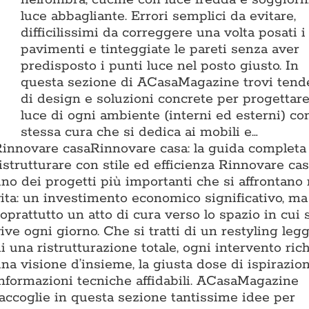
luce abbagliante. Errori semplici da evitare,
difficilissimi da correggere una volta posati i
pavimenti e tinteggiate le pareti senza aver
predisposto i punti luce nel posto giusto. In
questa sezione di ACasaMagazine trovi ten
di design e soluzioni concrete per progettare
luce di ogni ambiente (interni ed esterni) con
stessa cura che si dedica ai mobili e…
Rinnovare casa
Rinnovare casa: la guida completa
istrutturare con stile ed efficienza Rinnovare ca
no dei progetti più importanti che si affrontano 
ita: un investimento economico significativo, ma
oprattutto un atto di cura verso lo spazio in cui 
ive ogni giorno. Che si tratti di un restyling leg
i una ristrutturazione totale, ogni intervento ric
na visione d’insieme, la giusta dose di ispirazio
nformazioni tecniche affidabili. ACasaMagazine
accoglie in questa sezione tantissime idee per