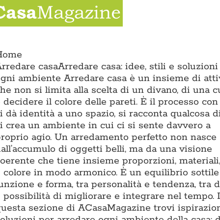
Salta
al
contenuto
ion
Home
rredare casa
Arredare casa: idee, stili e soluzioni
gni ambiente Arredare casa è un insieme di atti
he non si limita alla scelta di un divano, di una 
 decidere il colore delle pareti. È il processo con
i dà identità a uno spazio, si racconta qualcosa d
i crea un ambiente in cui ci si sente davvero a
roprio agio. Un arredamento perfetto non nasce
all’accumulo di oggetti belli, ma da una visione
oerente che tiene insieme proporzioni, materiali,
 colore in modo armonico. È un equilibrio sottile
unzione e forma, tra personalità e tendenza, tra 
 possibilità di migliorare e integrare nel tempo. 
uesta sezione di ACasaMagazine trovi ispirazion
oluzioni per arredare ogni ambiente della casa: d