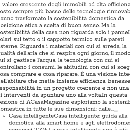
l valore crescente degli immobili ad alta efficienz
osto sempre più basso delle tecnologie rinnovab
anno trasformato la sostenibilità domestica da
osizione etica a scelta di buon senso. Ma la
ostenibilità della casa non riguarda solo i pannel
olari sul tetto o il cappotto termico sulle pareti
sterne. Riguarda i materiali con cui si arreda, la
ualità dell’aria che si respira ogni giorno, il mod
ui si gestisce l’acqua, la tecnologia con cui si
ontrollano i consumi, le abitudini con cui si sceg
osa comprare e cosa riparare. È una visione inte
ell’abitare che mette insieme efficienza, beness
esponsabilità in un progetto coerente e non una 
i interventi da spuntare uno alla volta.In questa
ezione di ACasaMagazine esploriamo la sostenib
omestica in tutte le sue dimensioni: dalle…
Casa intelligente
Casa intelligente: guida alla
domotica, alla smart home e agli elettrodomes
connessi 2026 La casa intelligente non è più