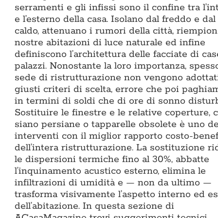
serramenti e gli infissi sono il confine tra l’i
e l’esterno della casa. Isolano dal freddo e dal
caldo, attenuano i rumori della città, riempion
nostre abitazioni di luce naturale ed infine
definiscono l’architettura delle facciate di cas
palazzi. Nonostante la loro importanza, spess
sede di ristrutturazione non vengono adottati
giusti criteri di scelta, errore che poi paghia
in termini di soldi che di ore di sonno distur
Sostituire le finestre e le relative coperture, 
siano persiane o tapparelle obsolete è uno de
interventi con il miglior rapporto costo-benef
dell’intera ristrutturazione. La sostituzione r
le dispersioni termiche fino al 30%, abbatte
l’inquinamento acustico esterno, elimina le
infiltrazioni di umidità e — non da ultimo —
trasforma visivamente l’aspetto interno ed e
dell’abitazione. In questa sezione di
ACasaMagazine trovi suggerimenti tecnici,