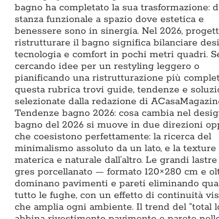
bagno ha completato la sua trasformazione: d
stanza funzionale a spazio dove estetica e
benessere sono in sinergia. Nel 2026, progett
ristrutturare il bagno significa bilanciare des
tecnologia e comfort in pochi metri quadri. Se
cercando idee per un restyling leggero o
pianificando una ristrutturazione più complet
questa rubrica trovi guide, tendenze e soluzi
selezionate dalla redazione di ACasaMagazin
Tendenze bagno 2026: cosa cambia nel design
bagno del 2026 si muove in due direzioni op
che coesistono perfettamente: la ricerca del
minimalismo assoluto da un lato, e la texture
materica e naturale dall’altro. Le grandi lastre
gres porcellanato — formato 120×280 cm e ol
dominano pavimenti e pareti eliminando qua
tutto le fughe, con un effetto di continuità vi
che amplia ogni ambiente. Il trend del “total l
abbina rivestimento pavimento e parete nell