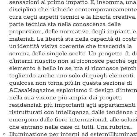
sensazioni al primo impatto. È, insomma, una
disciplina che richiede contemporaneamente
cura degli aspetti tecnici e la libertà creativa.
parte tecnica sta nella conoscenza delle
proporzioni, delle normative, degli impianti e
materiali. La libertà sta nella capacità di cost
un’identità visiva coerente che trascenda la
somma delle singole scelte. Un progetto di d
d’interni riuscito non si riconosce perché og
elemento è bello in sé, ma si riconosce perc
togliendo anche uno solo di quegli elementi,
qualcosa non torna più.In questa sezione di
ACasaMagazine esploriamo il design d’intern
nella sua visione più ampia: dai progetti
residenziali più importanti agli appartamenti
ristrutturati con intelligenza, dalle tendenze 
emergono dalle fiere internazionali alle soluz
che entrano nelle case di tutti. Una rubrica…
Illuminazione per interni ed esterni
Illuminaz