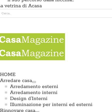
a vetrina di Acasa
erca
er:
e
ation
HOME
Arredare casa
Arredamento esterni
Arredamento interni
Design d’Interni
Illuminazione per interni ed esterni
Rinnovare casa