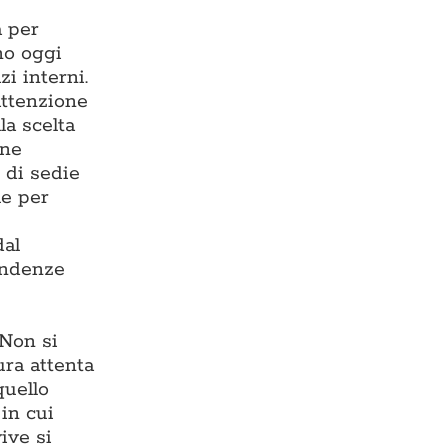
a per
ono oggi
zi interni.
 attenzione
la scelta
one
 di sedie
le per
dal
endenze
 Non si
ura attenta
quello
in cui
ive si