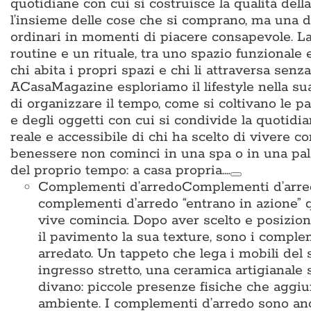
quotidiane con cui si costruisce la qualità del
l’insieme delle cose che si comprano, ma una d
ordinari in momenti di piacere consapevole. La 
routine e un rituale, tra uno spazio funzionale
chi abita i propri spazi e chi li attraversa sen
ACasaMagazine esploriamo il lifestyle nella su
di organizzare il tempo, come si coltivano le p
e degli oggetti con cui si condivide la quotidian
reale e accessibile di chi ha scelto di vivere c
benessere non cominci in una spa o in una pal
del proprio tempo: a casa propria.…
Complementi d’arredo
Complementi d’arredo
complementi d’arredo “entrano in azione” qu
vive comincia. Dopo aver scelto e posiziona
il pavimento la sua texture, sono i complem
arredato. Un tappeto che lega i mobili del 
ingresso stretto, una ceramica artigianale 
divano: piccole presenze fisiche che aggiun
ambiente. I complementi d’arredo sono anche i