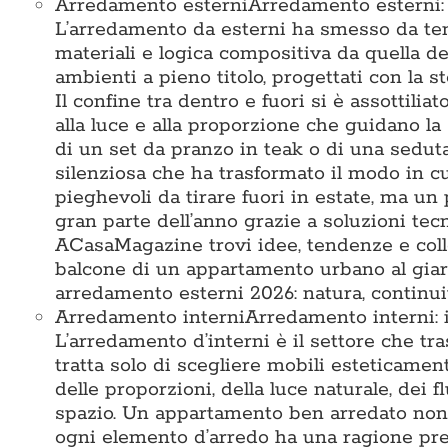
Arredamento esterni
Arredamento esterni: i
L’arredamento da esterni ha smesso da tem
materiali e logica compositiva da quella deg
ambienti a pieno titolo, progettati con la st
Il confine tra dentro e fuori si è assottiliat
alla luce e alla proporzione che guidano la 
di un set da pranzo in teak o di una seduta 
silenziosa che ha trasformato il modo in c
pieghevoli da tirare fuori in estate, ma un 
gran parte dell’anno grazie a soluzioni te
ACasaMagazine trovi idee, tendenze e colle
balcone di un appartamento urbano al giard
arredamento esterni 2026: natura, continuit
Arredamento interni
Arredamento interni: i
L’arredamento d’interni è il settore che tr
tratta solo di scegliere mobili esteticamen
delle proporzioni, della luce naturale, dei 
spazio. Un appartamento ben arredato non 
ogni elemento d’arredo ha una ragione prec