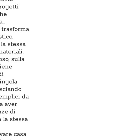
rogetti
che
a…
e trasforma
tico.
la stessa
ateriali,
so, sulla
viene
di
singola
asciando
semplici da
za aver
nze di
 la stessa
ovare casa