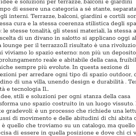
dee e soluzioni per terrazze, balconi e giardini
po di essere una categoria a sé stante, separat
li interni. Terrazze, balconi, giardini e cortili s
essa cura e la stessa coerenza stilistica degli spa
o: le stesse tonalità, gli stessi materiali, la stessa
scelta di un divano in salotto si applicano oggi al
lounge per il terrazzo.Il risultato è una rivoluzi
ui viviamo lo spazio esterno: non più un deposito
prolungamento reale e abitabile della casa, fruibi
cniche sempre più evolute. In questa sezione di
zioni per arredare ogni tipo di spazio outdoor, 
ino di una villa, unendo design e durabilità . T
à e tecnologia Il…
dee, stili e soluzioni per ogni stanza della casa
asforma uno spazio costruito in un luogo vissuto.
te gradevoli: è un processo che richiede una lett
flussi di movimento e delle abitudini di chi abita 
è quello che troviamo su un catalogo, ma quello 
isa di essere in quella posizione e dove chi ci v