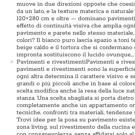
muove in due direzioni opposte che coesis
da un lato, e la texture materica e naturale
120×280 cm e oltre — dominano pavimenti e
effetto di continuità visiva che amplia ogni
pavimento e parete nello stesso materiale
colori? Il bianco puro lascia spazio a toni te
beige caldo e il tortora che si confermano
impronta sostituiscono il lucido ovunque,…
Pavimenti e rivestimenti
Pavimenti e rives
pavimenti e rivestimenti sono la superficie 
ogni altra determina il carattere visivo e 
grandi o più piccoli anche in base al colore
scelta modifica anche la resa della luce na
stanza. Una scelta sbagliata si porta dietr
completamente anche un appartamento ord
tecniche, confronti tra materiali, tendenze 
Trovi idee per la posa su pavimento esisten
zona living, sul rivestimento della cucina e
con consapevolezza, senza affidarsi solo 