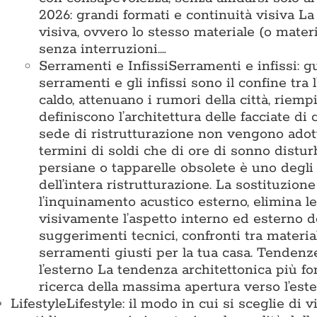
2026: grandi formati e continuità visiva L
visiva, ovvero lo stesso materiale (o mater
senza interruzioni.…
Serramenti e Infissi
Serramenti e infissi: g
serramenti e gli infissi sono il confine tra 
caldo, attenuano i rumori della città, riemp
definiscono l’architettura delle facciate di
sede di ristrutturazione non vengono adotta
termini di soldi che di ore di sonno disturb
persiane o tapparelle obsolete è uno degli 
dell’intera ristrutturazione. La sostituzion
l’inquinamento acustico esterno, elimina l
visivamente l’aspetto interno ed esterno d
suggerimenti tecnici, confronti tra materia
serramenti giusti per la tua casa. Tende
l’esterno La tendenza architettonica più for
ricerca della massima apertura verso l’est
Lifestyle
Lifestyle: il modo in cui si sceglie di 