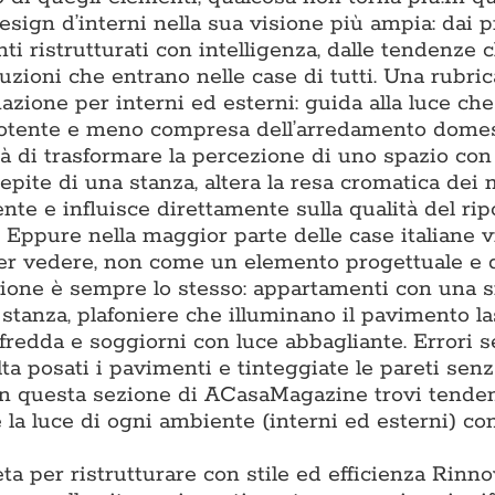
ign d’interni nella sua visione più ampia: dai p
ti ristrutturati con intelligenza, dalle tendenze 
luzioni che entrano nelle case di tutti. Una rubric
nazione per interni ed esterni: guida alla luce ch
ù potente e meno compresa dell’arredamento domes
à di trasformare la percezione di uno spazio con 
epite di una stanza, altera la resa cromatica dei m
e e influisce direttamente sulla qualità del ripo
. Eppure nella maggior parte delle case italiane 
per vedere, non come un elemento progettuale e 
tazione è sempre lo stesso: appartamenti con una 
i stanza, plafoniere che illuminano il pavimento l
 fredda e soggiorni con luce abbagliante. Errori 
lta posati i pavimenti e tinteggiate le pareti sen
. In questa sezione di ACasaMagazine trovi tende
la luce di ogni ambiente (interni ed esterni) con
ta per ristrutturare con stile ed efficienza Rinn