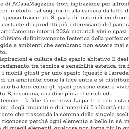
one di ACasaMagazine trovi ispirazione per affron
con metodo: dal soggiorno alla camera da letto, d
 spesso trascurati. Si parla di materiali, confronti t
ne costante dei prodotti più interessanti del pano
 arredamento interni 2026: materiali vivi e spazi
chiviato definitivamente l’estetica della perfezio
rigide e ambienti che sembrano non essere mai s
to…
 ispirazioni e cultura dello spazio abitativo Il des
rredamento, tra tecnica e sensibilità estetica, tra
e i mobili giusti per uno spazio (questo è l’arre
di un ambiente: come la luce entra e si distribu
gano tra loro, come gli spazi possono essere vivib
to. È, insomma, una disciplina che richiede
cnici e la libertà creativa. La parte tecnica sta 
e, degli impianti e dei materiali. La libertà sta 
oerente che trascenda la somma delle singole scel
i riconosce perché ogni elemento è bello in sé, m
 di quegli elementi, qualcosa non torna più.In q