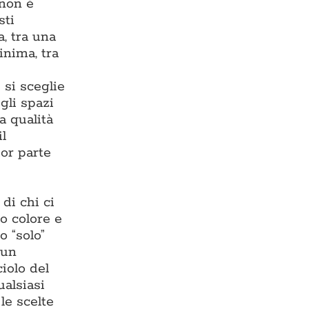
 non è
sti
, tra una
inima, tra
 si sceglie
gli spazi
a qualità
il
or parte
di chi ci
o colore e
o “solo”
 un
iolo del
ualsiasi
 le scelte