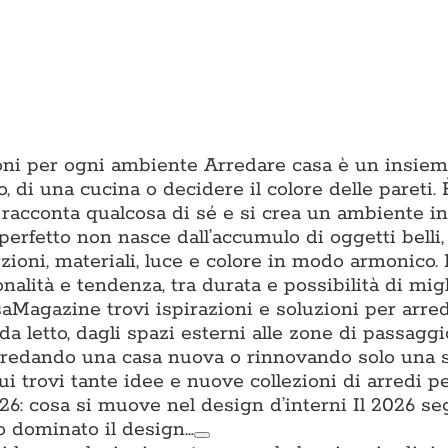
zioni per ogni ambiente Arredare casa è un insiem
o, di una cucina o decidere il colore delle pareti. È
 racconta qualcosa di sé e si crea un ambiente in 
erfetto non nasce dall’accumulo di oggetti belli
ioni, materiali, luce e colore in modo armonico.
onalità e tendenza, tra durata e possibilità di mig
aMagazine trovi ispirazioni e soluzioni per arre
da letto, dagli spazi esterni alle zone di passagg
i arredando una casa nuova o rinnovando solo una 
trovi tante idee e nuove collezioni di arredi per
: cosa si muove nel design d’interni Il 2026 s
o dominato il design…