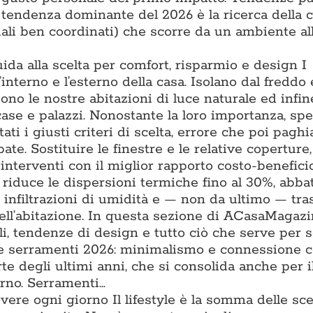
a tendenza dominante del 2026 è la ricerca della 
iali ben coordinati) che scorre da un ambiente all
uida alla scelta per comfort, risparmio e design I
l’interno e l’esterno della casa. Isolano dal freddo 
iono le nostre abitazioni di luce naturale ed infin
 case e palazzi. Nonostante la loro importanza, sp
ti i giusti criteri di scelta, errore che poi pagh
ate. Sostituire le finestre e le relative coperture
interventi con il miglior rapporto costo-benefici
e riduce le dispersioni termiche fino al 30%, abba
e infiltrazioni di umidità e — non da ultimo — tr
ell’abitazione. In questa sezione di ACasaMagazi
li, tendenze di design e tutto ciò che serve per s
nze serramenti 2026: minimalismo e connessione 
te degli ultimi anni, che si consolida anche per il
erno. Serramenti…
vivere ogni giorno Il lifestyle è la somma delle sce