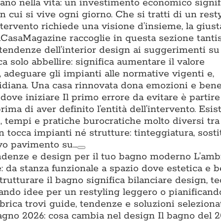
tano nella vita: un investimento economico signifi
n cui si vive ogni giorno. Che si tratti di un rest
ntervento richiede una visione d’insieme, la gius
. ACasaMagazine raccoglie in questa sezione tant
 tendenze dell’interior design ai suggerimenti su 
a solo abbellire: significa aumentare il valore
a, adeguare gli impianti alle normative vigenti e,
uotidiana. Una casa rinnovata dona emozioni e ben
ove iniziare Il primo errore da evitare è partire
prima di aver definito l’entità dell’intervento. Esis
ti, tempi e pratiche burocratiche molto diversi tra l
n tocca impianti né strutture: tinteggiatura, sost
ovo pavimento su…
ndenze e design per il tuo bagno moderno L’amb
: da stanza funzionale a spazio dove estetica e 
trutturare il bagno significa bilanciare design, t
cando idee per un restyling leggero o pianifican
brica trovi guide, tendenze e soluzioni seleziona
no 2026: cosa cambia nel design Il bagno del 2