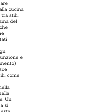
tare
alla cucina
ra stili,
rama del
 che
ne
tati
ign
 funzione e
damento)
isce
ili, come
nella
nella
te. Un
a si
uesta