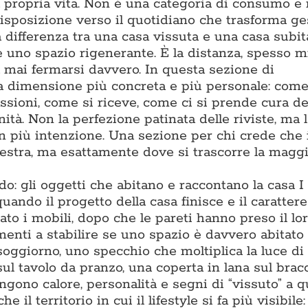
la propria vita. Non è una categoria di consumo e
isposizione verso il quotidiano che trasforma ge
differenza tra una casa vissuta e una casa subita
 e uno spazio rigenerante. È la distanza, spesso m
za mai fermarsi davvero. In questa sezione di
a dimensione più concreta e più personale: come
assioni, come si riceve, come ci si prende cura de
ità. Non la perfezione patinata delle riviste, ma l
on più intenzione. Una sezione per chi crede che 
estra, ma esattamente dove si trascorre la maggi
: gli oggetti che abitano e raccontano la casa I
ando il progetto della casa finisce e il carattere 
to i mobili, dopo che le pareti hanno preso il lor
enti a stabilire se uno spazio è davvero abitato 
soggiorno, uno specchio che moltiplica la luce di
sul tavolo da pranzo, una coperta in lana sul bracc
gono calore, personalità e segni di “vissuto” a q
l territorio in cui il lifestyle si fa più visibile: