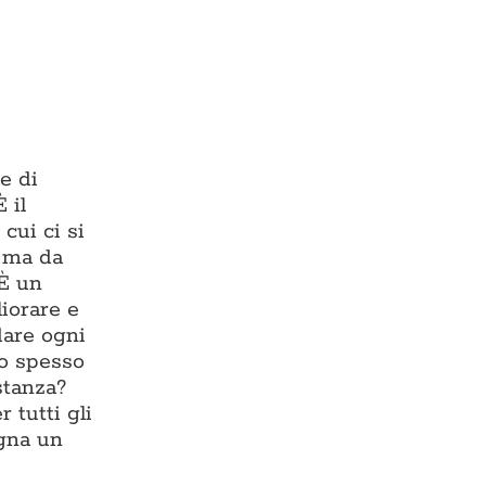
e di
 il
cui ci si
, ma da
 È un
liorare e
dare ogni
io spesso
stanza?
 tutti gli
egna un