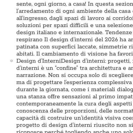
sente, ogni giorno, a casa! In questa sezi
l’arredamento di ogni ambiente della casa 
all’ingresso, dagli spazi di lavoro ai corridoi
soluzioni per spazi difficili e una selezio
design italiano e internazionale. Tendenze
respirano Il design d’interni del 2026 ha ar
patinata con superfici laccate, simmetrie 
abitati. Il cambiamento di visione ha favori
Design d’Interni
Design d’interni: progetti,
d’interni è un “confine” tra architettura e a
narrazione. Non si occupa solo di sceglier
ma di progettare l’esperienza complessiva 
durante la giornata, come i materiali dialo
una stanza offre sensazioni al primo impat
contemporaneamente la cura degli aspetti te
conoscenza delle proporzioni, delle normativ
capacità di costruire un’identità visiva c
progetto di design d’interni riuscito non s
riconosce perché togliendo anche uno solo