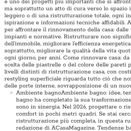
è uno dei progetti più importanti che si affron
ma soprattutto un atto di cura verso lo spazio i
leggero o di una ristrutturazione totale, ogni i
ispirazione e informazioni tecniche affidabili
per affrontare il rinnovamento della casa: dalle
impianti e normative. Ristrutturare non signific
dell’immobile, migliorare l’efficienza energetic
soprattutto, migliorare la qualità della vita q
ogni giorno, per anni. Come rinnovare casa: da d
scelta delle piastrelle o del colore delle pareti 
livelli distinti di ristrutturazione casa, con cos
restyling superficiale riguarda tutto ciò che no
delle porte interne, sovrapposizione di un nu
Ambiente bagno
Ambiente bagno: idee, te
bagno ha completato la sua trasformazione
sono in sinergia. Nel 2026, progettare o ris
comfort in pochi metri quadri. Se stai cer
ristrutturazione più completa, in questa ru
redazione di ACasaMagazine. Tendenze bag