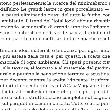
tono perfettamente: la ricerca del minimalismo 
 dall’altro. Le grandi lastre in gres porcellanato 
 pareti eliminando quasi del tutto le fughe, co
 ambiente. Il trend del “total look” abbina rivest
, creando scenografie di grande impatto.Parliamo
rrosi e naturali come il verde salvia, il grigio arde
 come palette dominanti. Le finiture opache e ant
timenti: idee, materiali e tendenze per ogni amb
più estesa della casa e, per questo, la scelta che
sensoriale di ogni ambiente. Gli spazi possono ris
, alla texture, al formato e al materiale del pavim
turale e persino la sensazione termica e acustica
o per decenni mentre la scelta “vincente” trasfor
inario.In questa rubrica di ACasaMagazine trov
stagionali e soluzioni concrete per ogni tipo di i
te o sulla ristrutturazione completa, sul bagno e
 sul parquet in camera da letto. Tutto è utile per
al gusto personale del primo impatto. Tendenze p