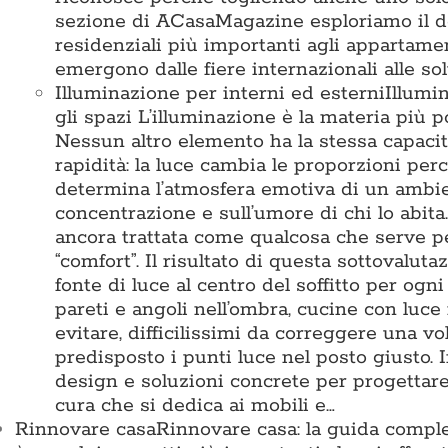
sezione di ACasaMagazine esploriamo il des
residenziali più importanti agli appartamen
emergono dalle fiere internazionali alle so
Illuminazione per interni ed esterni
Illumi
gli spazi L’illuminazione è la materia pi
Nessun altro elemento ha la stessa capacit
rapidità: la luce cambia le proporzioni perc
determina l’atmosfera emotiva di un ambient
concentrazione e sull’umore di chi lo abita
ancora trattata come qualcosa che serve 
“comfort”. Il risultato di questa sottovalu
fonte di luce al centro del soffitto per ogn
pareti e angoli nell’ombra, cucine con luce
evitare, difficilissimi da correggere una vo
predisposto i punti luce nel posto giusto
design e soluzioni concrete per progettare 
cura che si dedica ai mobili e…
Rinnovare casa
Rinnovare casa: la guida comple