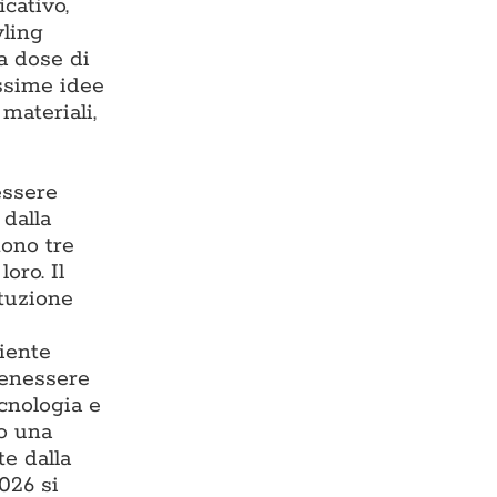
cativo,
yling
ta dose di
issime idee
materiali,
essere
 dalla
tono tre
oro. Il
ituzione
iente
benessere
ecnologia e
do una
te dalla
026 si