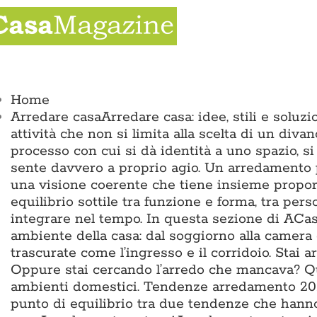
Salta
al
contenuto
ggle
vigation
Home
Arredare casa
Arredare casa: idee, stili e solu
attività che non si limita alla scelta di un divan
processo con cui si dà identità a uno spazio, si
sente davvero a proprio agio. Un arredamento p
una visione coerente che tiene insieme proporz
equilibrio sottile tra funzione e forma, tra pers
integrare nel tempo. In questa sezione di ACas
ambiente della casa: dal soggiorno alla camera 
trascurate come l’ingresso e il corridoio. Sta
Oppure stai cercando l’arredo che mancava? Qui 
ambienti domestici. Tendenze arredamento 2026
punto di equilibrio tra due tendenze che hann