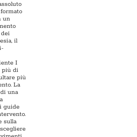
assoluto
— formato
n un
imento
 dei
sia, il
i-
iente I
 più di
ultare più
ento. La
 di una
ma
i guide
ntervento.
 sulla
 scegliere
avimenti