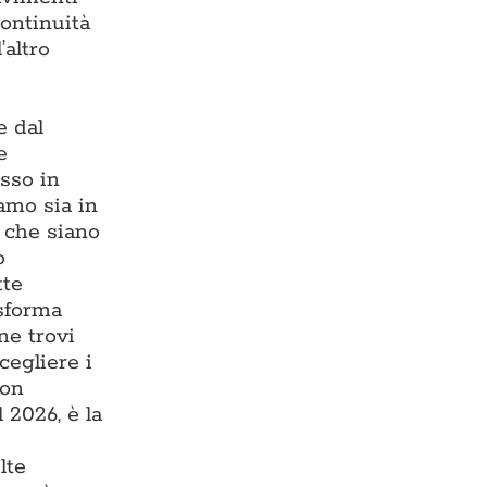
continuità
’altro
e dal
e
esso in
iamo sia in
, che siano
o
tte
asforma
ne trovi
cegliere i
con
 2026, è la
lte