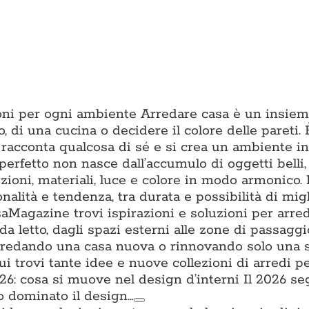
zioni per ogni ambiente Arredare casa è un insiem
o, di una cucina o decidere il colore delle pareti. È
 racconta qualcosa di sé e si crea un ambiente in 
erfetto non nasce dall’accumulo di oggetti belli
ioni, materiali, luce e colore in modo armonico.
onalità e tendenza, tra durata e possibilità di mig
aMagazine trovi ispirazioni e soluzioni per arre
da letto, dagli spazi esterni alle zone di passagg
i arredando una casa nuova o rinnovando solo una 
trovi tante idee e nuove collezioni di arredi per
: cosa si muove nel design d’interni Il 2026 s
o dominato il design…