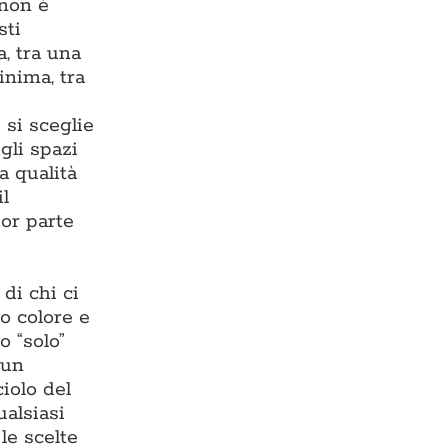
 non è
sti
, tra una
inima, tra
 si sceglie
gli spazi
a qualità
il
or parte
di chi ci
o colore e
o “solo”
 un
iolo del
ualsiasi
 le scelte