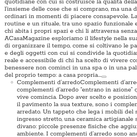
quotidiane con cui si costruisce la qualità del
l’insieme delle cose che si comprano, ma una d
ordinari in momenti di piacere consapevole. La 
routine e un rituale, tra uno spazio funzionale
chi abita i propri spazi e chi li attraversa sen
ACasaMagazine esploriamo il lifestyle nella su
di organizzare il tempo, come si coltivano le p
e degli oggetti con cui si condivide la quotidian
reale e accessibile di chi ha scelto di vivere c
benessere non cominci in una spa o in una pal
del proprio tempo: a casa propria.…
Complementi d’arredo
Complementi d’arredo
complementi d’arredo “entrano in azione” qu
vive comincia. Dopo aver scelto e posiziona
il pavimento la sua texture, sono i complem
arredato. Un tappeto che lega i mobili del 
ingresso stretto, una ceramica artigianale 
divano: piccole presenze fisiche che aggiun
ambiente. I complementi d’arredo sono anche i