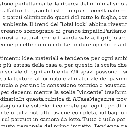
tono perfettamente: la ricerca del minimalismo 
 dall’altro. Le grandi lastre in gres porcellanato 
 pareti eliminando quasi del tutto le fughe, co
 ambiente. Il trend del “total look” abbina rivest
, creando scenografie di grande impatto.Parliamo
rrosi e naturali come il verde salvia, il grigio arde
 come palette dominanti. Le finiture opache e ant
timenti: idee, materiali e tendenze per ogni amb
più estesa della casa e, per questo, la scelta che
sensoriale di ogni ambiente. Gli spazi possono ris
, alla texture, al formato e al materiale del pavim
turale e persino la sensazione termica e acustica
o per decenni mentre la scelta “vincente” trasfor
inario.In questa rubrica di ACasaMagazine trov
stagionali e soluzioni concrete per ogni tipo di i
te o sulla ristrutturazione completa, sul bagno e
 sul parquet in camera da letto. Tutto è utile per
al gusto personale del primo impatto. Tendenze p