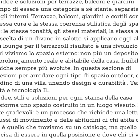
dee e soluzioni per terrazze, balconi e giardini
po di essere una categoria a sé stante, separat
li interni. Terrazze, balconi, giardini e cortili s
essa cura e la stessa coerenza stilistica degli spa
o: le stesse tonalità, gli stessi materiali, la stessa
scelta di un divano in salotto si applicano oggi al
lounge per il terrazzo.Il risultato è una rivoluzi
ui viviamo lo spazio esterno: non più un deposito
prolungamento reale e abitabile della casa, fruibi
cniche sempre più evolute. In questa sezione di
zioni per arredare ogni tipo di spazio outdoor, 
ino di una villa, unendo design e durabilità . T
à e tecnologia Il…
dee, stili e soluzioni per ogni stanza della casa
asforma uno spazio costruito in un luogo vissuto.
te gradevoli: è un processo che richiede una lett
flussi di movimento e delle abitudini di chi abita 
è quello che troviamo su un catalogo, ma quello 
isa di essere in quella posizione e dove chi ci v