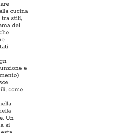
tare
alla cucina
ra stili,
rama del
 che
ne
tati
ign
 funzione e
damento)
isce
ili, come
nella
nella
te. Un
a si
uesta