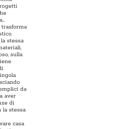
rogetti
che
a…
e trasforma
tico.
la stessa
ateriali,
so, sulla
viene
di
singola
asciando
semplici da
za aver
nze di
 la stessa
ovare casa