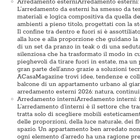
Arredamento esterni
Arredamento esterni: i
L’arredamento da esterni ha smesso da tem
materiali e logica compositiva da quella deg
ambienti a pieno titolo, progettati con la st
Il confine tra dentro e fuori si è assottiliat
alla luce e alla proporzione che guidano la 
di un set da pranzo in teak o di una seduta 
silenziosa che ha trasformato il modo in c
pieghevoli da tirare fuori in estate, ma un 
gran parte dell’anno grazie a soluzioni te
ACasaMagazine trovi idee, tendenze e colle
balcone di un appartamento urbano al giard
arredamento esterni 2026: natura, continuit
Arredamento interni
Arredamento interni: i
L’arredamento d’interni è il settore che tr
tratta solo di scegliere mobili esteticamen
delle proporzioni, della luce naturale, dei 
spazio. Un appartamento ben arredato non 
ogni elemento d’arredo ha una ragione prec