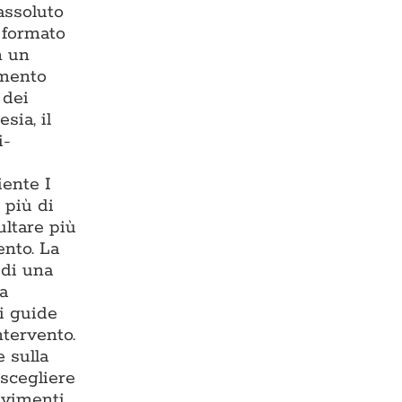
assoluto
— formato
n un
imento
 dei
sia, il
i-
iente I
 più di
ultare più
ento. La
 di una
ma
i guide
ntervento.
 sulla
 scegliere
avimenti