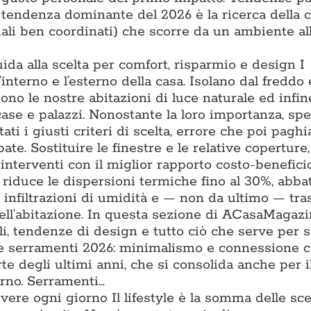
a tendenza dominante del 2026 è la ricerca della 
iali ben coordinati) che scorre da un ambiente all
uida alla scelta per comfort, risparmio e design I
l’interno e l’esterno della casa. Isolano dal freddo 
iono le nostre abitazioni di luce naturale ed infin
 case e palazzi. Nonostante la loro importanza, sp
ti i giusti criteri di scelta, errore che poi pagh
ate. Sostituire le finestre e le relative coperture
interventi con il miglior rapporto costo-benefici
e riduce le dispersioni termiche fino al 30%, abba
e infiltrazioni di umidità e — non da ultimo — tr
ell’abitazione. In questa sezione di ACasaMagazi
li, tendenze di design e tutto ciò che serve per s
nze serramenti 2026: minimalismo e connessione 
te degli ultimi anni, che si consolida anche per il
erno. Serramenti…
vivere ogni giorno Il lifestyle è la somma delle sce