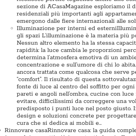
sezione di ACasaMagazine esploriamo il des
residenziali più importanti agli appartamen
emergono dalle fiere internazionali alle so
Illuminazione per interni ed esterni
Illumi
gli spazi L’illuminazione è la materia pi
Nessun altro elemento ha la stessa capacit
rapidità: la luce cambia le proporzioni perc
determina l’atmosfera emotiva di un ambient
concentrazione e sull’umore di chi lo abita
ancora trattata come qualcosa che serve 
“comfort”. Il risultato di questa sottovalu
fonte di luce al centro del soffitto per ogn
pareti e angoli nell’ombra, cucine con luce
evitare, difficilissimi da correggere una vo
predisposto i punti luce nel posto giusto
design e soluzioni concrete per progettare 
cura che si dedica ai mobili e…
Rinnovare casa
Rinnovare casa: la guida comple