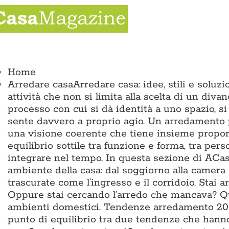
Salta
al
contenuto
ggle
vigation
Home
Arredare casa
Arredare casa: idee, stili e solu
attività che non si limita alla scelta di un divan
processo con cui si dà identità a uno spazio, si
sente davvero a proprio agio. Un arredamento p
una visione coerente che tiene insieme proporz
equilibrio sottile tra funzione e forma, tra pers
integrare nel tempo. In questa sezione di ACas
ambiente della casa: dal soggiorno alla camera 
trascurate come l’ingresso e il corridoio. Sta
Oppure stai cercando l’arredo che mancava? Qui 
ambienti domestici. Tendenze arredamento 2026
punto di equilibrio tra due tendenze che hann