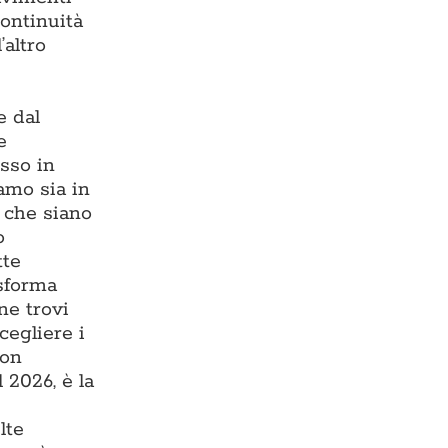
continuità
’altro
e dal
e
esso in
iamo sia in
, che siano
o
tte
asforma
ne trovi
cegliere i
con
 2026, è la
lte