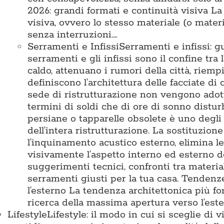
2026: grandi formati e continuità visiva L
visiva, ovvero lo stesso materiale (o mater
senza interruzioni.…
Serramenti e Infissi
Serramenti e infissi: g
serramenti e gli infissi sono il confine tra 
caldo, attenuano i rumori della città, riemp
definiscono l’architettura delle facciate di
sede di ristrutturazione non vengono adotta
termini di soldi che di ore di sonno disturb
persiane o tapparelle obsolete è uno degli 
dell’intera ristrutturazione. La sostituzion
l’inquinamento acustico esterno, elimina l
visivamente l’aspetto interno ed esterno d
suggerimenti tecnici, confronti tra materia
serramenti giusti per la tua casa. Tende
l’esterno La tendenza architettonica più for
ricerca della massima apertura verso l’est
Lifestyle
Lifestyle: il modo in cui si sceglie di 