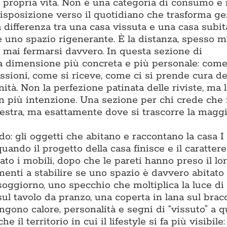
la propria vita. Non è una categoria di consumo e
isposizione verso il quotidiano che trasforma ge
differenza tra una casa vissuta e una casa subita
 e uno spazio rigenerante. È la distanza, spesso m
za mai fermarsi davvero. In questa sezione di
a dimensione più concreta e più personale: come
assioni, come si riceve, come ci si prende cura de
ità. Non la perfezione patinata delle riviste, ma l
on più intenzione. Una sezione per chi crede che 
estra, ma esattamente dove si trascorre la maggi
: gli oggetti che abitano e raccontano la casa I
ando il progetto della casa finisce e il carattere 
to i mobili, dopo che le pareti hanno preso il lor
enti a stabilire se uno spazio è davvero abitato 
soggiorno, uno specchio che moltiplica la luce di
sul tavolo da pranzo, una coperta in lana sul bracc
gono calore, personalità e segni di “vissuto” a q
l territorio in cui il lifestyle si fa più visibile: