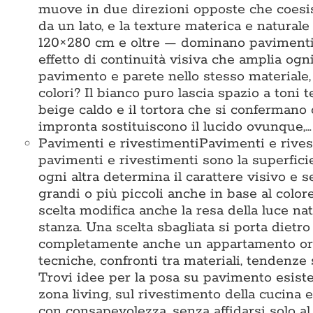
muove in due direzioni opposte che coesis
da un lato, e la texture materica e naturale
120×280 cm e oltre — dominano pavimenti e
effetto di continuità visiva che amplia ogni
pavimento e parete nello stesso materiale
colori? Il bianco puro lascia spazio a toni te
beige caldo e il tortora che si confermano
impronta sostituiscono il lucido ovunque,…
Pavimenti e rivestimenti
Pavimenti e rives
pavimenti e rivestimenti sono la superficie 
ogni altra determina il carattere visivo e 
grandi o più piccoli anche in base al colore
scelta modifica anche la resa della luce na
stanza. Una scelta sbagliata si porta dietr
completamente anche un appartamento ord
tecniche, confronti tra materiali, tendenze 
Trovi idee per la posa su pavimento esisten
zona living, sul rivestimento della cucina e
con consapevolezza, senza affidarsi solo 