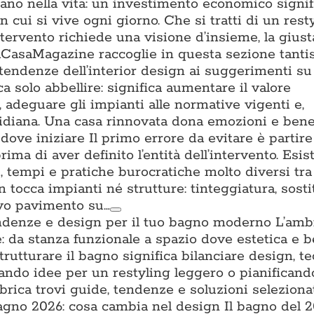
tano nella vita: un investimento economico signifi
n cui si vive ogni giorno. Che si tratti di un rest
ntervento richiede una visione d’insieme, la gius
. ACasaMagazine raccoglie in questa sezione tant
 tendenze dell’interior design ai suggerimenti su 
a solo abbellire: significa aumentare il valore
a, adeguare gli impianti alle normative vigenti e,
uotidiana. Una casa rinnovata dona emozioni e ben
ove iniziare Il primo errore da evitare è partire
prima di aver definito l’entità dell’intervento. Esis
ti, tempi e pratiche burocratiche molto diversi tra l
n tocca impianti né strutture: tinteggiatura, sost
ovo pavimento su…
ndenze e design per il tuo bagno moderno L’amb
: da stanza funzionale a spazio dove estetica e 
trutturare il bagno significa bilanciare design, t
cando idee per un restyling leggero o pianifican
brica trovi guide, tendenze e soluzioni seleziona
no 2026: cosa cambia nel design Il bagno del 2