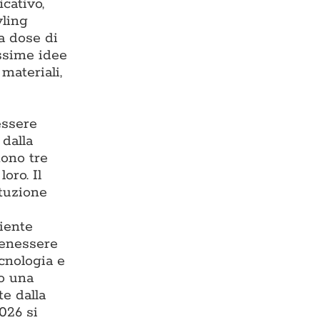
cativo,
yling
ta dose di
issime idee
materiali,
essere
 dalla
tono tre
oro. Il
ituzione
iente
benessere
ecnologia e
do una
te dalla
026 si