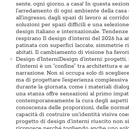
sente, ogni giorno, a casa! In questa sezi
l’arredamento di ogni ambiente della casa 
all’ingresso, dagli spazi di lavoro ai corridoi
soluzioni per spazi difficili e una selezio
design italiano e internazionale. Tendenze
respirano Il design d’interni del 2026 ha ar
patinata con superfici laccate, simmetrie 
abitati. Il cambiamento di visione ha favori
Design d’Interni
Design d’interni: progetti,
d’interni è un “confine” tra architettura e a
narrazione. Non si occupa solo di sceglier
ma di progettare l’esperienza complessiva 
durante la giornata, come i materiali dialo
una stanza offre sensazioni al primo impat
contemporaneamente la cura degli aspetti te
conoscenza delle proporzioni, delle normativ
capacità di costruire un’identità visiva c
progetto di design d’interni riuscito non s
riconosce perché togliendo anche uno solo