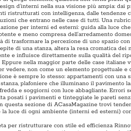
ign d’interni nella sua visione più ampia: dai p
ti ristrutturati con intelligenza, dalle tendenze 
luzioni che entrano nelle case di tutti. Una rubric
nazione per interni ed esterni: guida alla luce ch
ù potente e meno compresa dell’arredamento domes
à di trasformare la percezione di uno spazio con 
epite di una stanza, altera la resa cromatica dei m
e e influisce direttamente sulla qualità del ripo
. Eppure nella maggior parte delle case italiane 
per vedere, non come un elemento progettuale e 
tazione è sempre lo stesso: appartamenti con una 
i stanza, plafoniere che illuminano il pavimento l
 fredda e soggiorni con luce abbagliante. Errori 
lta posati i pavimenti e tinteggiate le pareti sen
. In questa sezione di ACasaMagazine trovi tende
la luce di ogni ambiente (interni ed esterni) con
ta per ristrutturare con stile ed efficienza Rinn