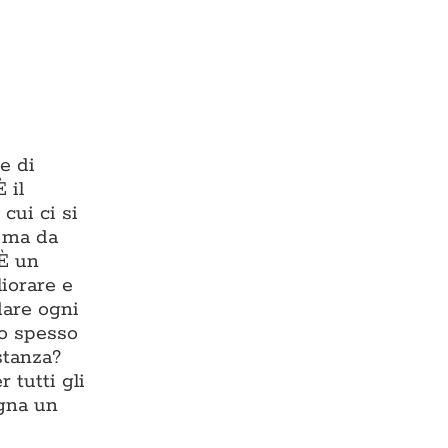
e di
 il
cui ci si
, ma da
 È un
liorare e
dare ogni
io spesso
stanza?
 tutti gli
egna un