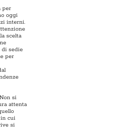
a per
ono oggi
zi interni.
 attenzione
la scelta
one
 di sedie
le per
dal
endenze
 Non si
ura attenta
quello
in cui
ive si