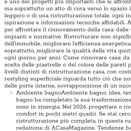
è uno dei progetti più importanti che si affron
ma soprattutto un atto di cura verso lo spazio i
leggero o di una ristrutturazione totale, ogni i
ispirazione e informazioni tecniche affidabili
per affrontare il rinnovamento della casa: dalle
impianti e normative. Ristrutturare non signific
dell’immobile, migliorare l’efficienza energetic
soprattutto, migliorare la qualità della vita q
ogni giorno, per anni. Come rinnovare casa: da d
scelta delle piastrelle o del colore delle pareti 
livelli distinti di ristrutturazione casa, con cos
restyling superficiale riguarda tutto ciò che no
delle porte interne, sovrapposizione di un nu
Ambiente bagno
Ambiente bagno: idee, te
bagno ha completato la sua trasformazione
sono in sinergia. Nel 2026, progettare o ris
comfort in pochi metri quadri. Se stai cer
ristrutturazione più completa, in questa ru
redazione di ACasaMagazine. Tendenze bag