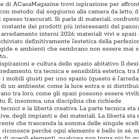
one di ACasaMagazine trovi ispirazione per affron
con metodo: dal soggiorno alla camera da letto, d
 spesso trascurati. Si parla di materiali, confronti t
ne costante dei prodotti più interessanti del pano
 arredamento interni 2026: materiali vivi e spazi
chiviato definitivamente l’estetica della perfezio
rigide e ambienti che sembrano non essere mai s
to…
 ispirazioni e cultura dello spazio abitativo Il des
rredamento, tra tecnica e sensibilità estetica, tra
e i mobili giusti per uno spazio (questo è l’arre
di un ambiente: come la luce entra e si distribu
gano tra loro, come gli spazi possono essere vivib
to. È, insomma, una disciplina che richiede
cnici e la libertà creativa. La parte tecnica sta 
e, degli impianti e dei materiali. La libertà sta 
oerente che trascenda la somma delle singole scel
i riconosce perché ogni elemento è bello in sé, m
 di quegli elementi, qualcosa non torna più.In q