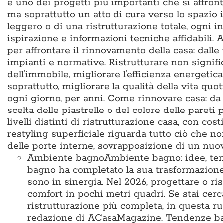
è uno dei progetti più importanti che si affron
ma soprattutto un atto di cura verso lo spazio i
leggero o di una ristrutturazione totale, ogni i
ispirazione e informazioni tecniche affidabili
per affrontare il rinnovamento della casa: dalle
impianti e normative. Ristrutturare non signific
dell’immobile, migliorare l’efficienza energetic
soprattutto, migliorare la qualità della vita q
ogni giorno, per anni. Come rinnovare casa: da d
scelta delle piastrelle o del colore delle pareti 
livelli distinti di ristrutturazione casa, con cos
restyling superficiale riguarda tutto ciò che no
delle porte interne, sovrapposizione di un nu
Ambiente bagno
Ambiente bagno: idee, te
bagno ha completato la sua trasformazione
sono in sinergia. Nel 2026, progettare o ris
comfort in pochi metri quadri. Se stai cer
ristrutturazione più completa, in questa ru
redazione di ACasaMagazine. Tendenze bag