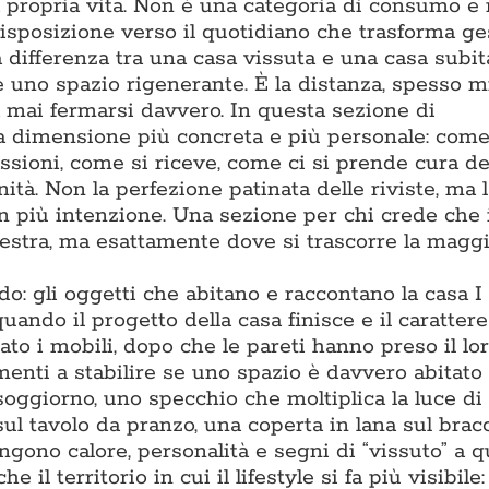
la propria vita. Non è una categoria di consumo e
isposizione verso il quotidiano che trasforma ge
differenza tra una casa vissuta e una casa subita
 e uno spazio rigenerante. È la distanza, spesso m
za mai fermarsi davvero. In questa sezione di
a dimensione più concreta e più personale: come
assioni, come si riceve, come ci si prende cura de
ità. Non la perfezione patinata delle riviste, ma l
on più intenzione. Una sezione per chi crede che 
estra, ma esattamente dove si trascorre la maggi
: gli oggetti che abitano e raccontano la casa I
ando il progetto della casa finisce e il carattere 
to i mobili, dopo che le pareti hanno preso il lor
enti a stabilire se uno spazio è davvero abitato 
soggiorno, uno specchio che moltiplica la luce di
sul tavolo da pranzo, una coperta in lana sul bracc
gono calore, personalità e segni di “vissuto” a q
l territorio in cui il lifestyle si fa più visibile: