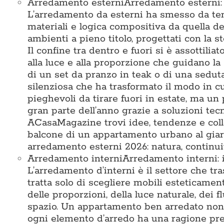
Arredamento esterni
Arredamento esterni: i
L’arredamento da esterni ha smesso da tem
materiali e logica compositiva da quella deg
ambienti a pieno titolo, progettati con la st
Il confine tra dentro e fuori si è assottiliat
alla luce e alla proporzione che guidano la 
di un set da pranzo in teak o di una seduta 
silenziosa che ha trasformato il modo in c
pieghevoli da tirare fuori in estate, ma un 
gran parte dell’anno grazie a soluzioni te
ACasaMagazine trovi idee, tendenze e colle
balcone di un appartamento urbano al giard
arredamento esterni 2026: natura, continuit
Arredamento interni
Arredamento interni: i
L’arredamento d’interni è il settore che tr
tratta solo di scegliere mobili esteticamen
delle proporzioni, della luce naturale, dei 
spazio. Un appartamento ben arredato non 
ogni elemento d’arredo ha una ragione prec