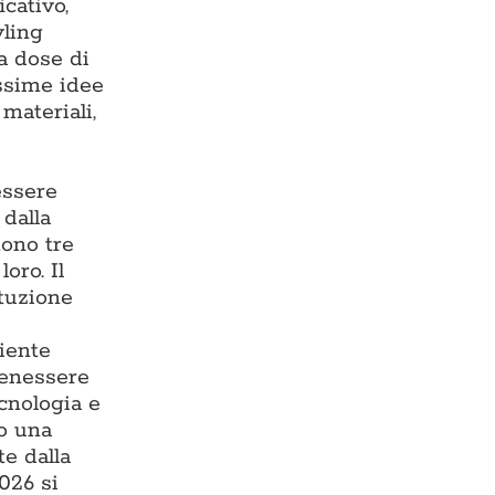
cativo,
yling
ta dose di
issime idee
materiali,
essere
 dalla
tono tre
oro. Il
ituzione
iente
benessere
ecnologia e
do una
te dalla
026 si