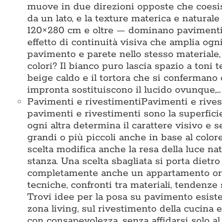
muove in due direzioni opposte che coesis
da un lato, e la texture materica e naturale
120×280 cm e oltre — dominano pavimenti e
effetto di continuità visiva che amplia ogni
pavimento e parete nello stesso materiale
colori? Il bianco puro lascia spazio a toni te
beige caldo e il tortora che si confermano
impronta sostituiscono il lucido ovunque,…
Pavimenti e rivestimenti
Pavimenti e rives
pavimenti e rivestimenti sono la superficie 
ogni altra determina il carattere visivo e 
grandi o più piccoli anche in base al colore
scelta modifica anche la resa della luce na
stanza. Una scelta sbagliata si porta dietr
completamente anche un appartamento ord
tecniche, confronti tra materiali, tendenze 
Trovi idee per la posa su pavimento esisten
zona living, sul rivestimento della cucina e
con consapevolezza, senza affidarsi solo 