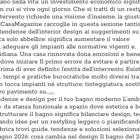
tano nella vita: un investimento economico signifi
n cui si vive ogni giorno. Che si tratti di un rest
ntervento richiede una visione d’insieme, la gius
. ACasaMagazine raccoglie in questa sezione tant
 tendenze dell’interior design ai suggerimenti su 
a solo abbellire: significa aumentare il valore
a, adeguare gli impianti alle normative vigenti e,
uotidiana. Una casa rinnovata dona emozioni e ben
ove iniziare Il primo errore da evitare è partire
prima di aver definito l’entità dell’intervento. Esis
ti, tempi e pratiche burocratiche molto diversi tra l
n tocca impianti né strutture: tinteggiatura, sost
ovo pavimento su…
ndenze e design per il tuo bagno moderno L’amb
: da stanza funzionale a spazio dove estetica e 
trutturare il bagno significa bilanciare design, t
cando idee per un restyling leggero o pianifican
brica trovi guide, tendenze e soluzioni seleziona
no 2026: cosa cambia nel design Il bagno del 2