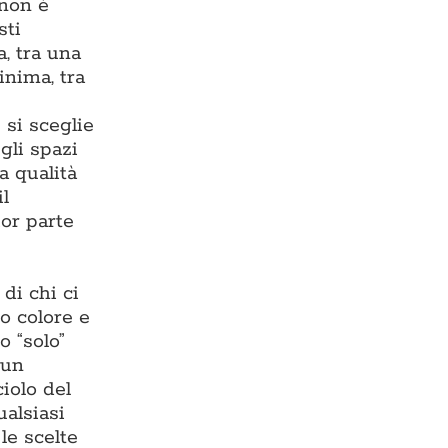
 non è
sti
, tra una
inima, tra
 si sceglie
gli spazi
a qualità
il
or parte
di chi ci
o colore e
o “solo”
 un
iolo del
ualsiasi
 le scelte