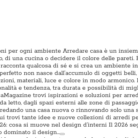
zioni per ogni ambiente Arredare casa è un insiem
o, di una cucina o decidere il colore delle pareti. È
 racconta qualcosa di sé e si crea un ambiente in 
erfetto non nasce dall’accumulo di oggetti belli
ioni, materiali, luce e colore in modo armonico.
onalità e tendenza, tra durata e possibilità di mig
aMagazine trovi ispirazioni e soluzioni per arre
da letto, dagli spazi esterni alle zone di passagg
i arredando una casa nuova o rinnovando solo una 
trovi tante idee e nuove collezioni di arredi per
: cosa si muove nel design d’interni Il 2026 s
o dominato il design…