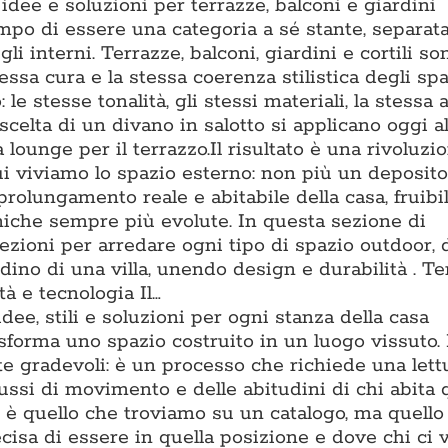
dee e soluzioni per terrazze, balconi e giardini
po di essere una categoria a sé stante, separat
li interni. Terrazze, balconi, giardini e cortili s
essa cura e la stessa coerenza stilistica degli spa
o: le stesse tonalità, gli stessi materiali, la stessa
scelta di un divano in salotto si applicano oggi al
lounge per il terrazzo.Il risultato è una rivoluzi
ui viviamo lo spazio esterno: non più un deposito
prolungamento reale e abitabile della casa, fruibi
cniche sempre più evolute. In questa sezione di
zioni per arredare ogni tipo di spazio outdoor, 
ino di una villa, unendo design e durabilità . T
à e tecnologia Il…
dee, stili e soluzioni per ogni stanza della casa
asforma uno spazio costruito in un luogo vissuto.
te gradevoli: è un processo che richiede una lett
flussi di movimento e delle abitudini di chi abita 
è quello che troviamo su un catalogo, ma quello 
isa di essere in quella posizione e dove chi ci v