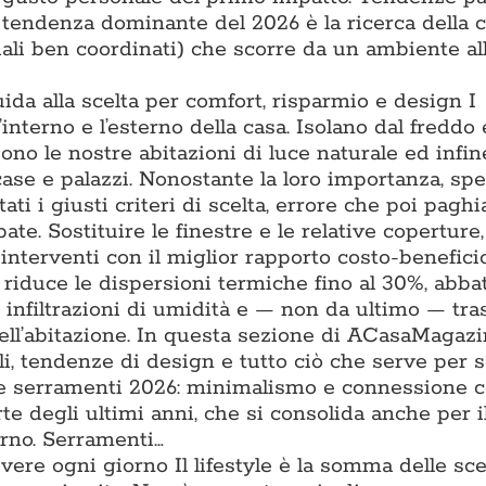
a tendenza dominante del 2026 è la ricerca della 
iali ben coordinati) che scorre da un ambiente all
uida alla scelta per comfort, risparmio e design I
l’interno e l’esterno della casa. Isolano dal freddo 
iono le nostre abitazioni di luce naturale ed infin
 case e palazzi. Nonostante la loro importanza, sp
ti i giusti criteri di scelta, errore che poi pagh
ate. Sostituire le finestre e le relative coperture
interventi con il miglior rapporto costo-benefici
e riduce le dispersioni termiche fino al 30%, abba
e infiltrazioni di umidità e — non da ultimo — tr
ell’abitazione. In questa sezione di ACasaMagazi
li, tendenze di design e tutto ciò che serve per s
nze serramenti 2026: minimalismo e connessione 
te degli ultimi anni, che si consolida anche per il
erno. Serramenti…
vivere ogni giorno Il lifestyle è la somma delle sce