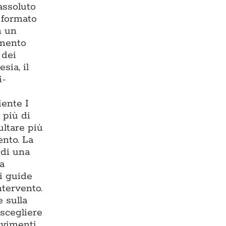
assoluto
— formato
n un
imento
 dei
sia, il
i-
iente I
 più di
ultare più
ento. La
 di una
ma
i guide
ntervento.
 sulla
 scegliere
avimenti