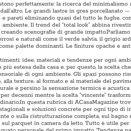
tono perfettamente: la ricerca del minimalismo 
 dall’altro. Le grandi lastre in gres porcellanato 
 pareti eliminando quasi del tutto le fughe, co
 ambiente. Il trend del “total look” abbina rivest
, creando scenografie di grande impatto.Parliamo
rrosi e naturali come il verde salvia, il grigio arde
 come palette dominanti. Le finiture opache e ant
timenti: idee, materiali e tendenze per ogni amb
più estesa della casa e, per questo, la scelta che
sensoriale di ogni ambiente. Gli spazi possono ris
, alla texture, al formato e al materiale del pavim
turale e persino la sensazione termica e acustica
o per decenni mentre la scelta “vincente” trasfor
inario.In questa rubrica di ACasaMagazine trov
stagionali e soluzioni concrete per ogni tipo di i
te o sulla ristrutturazione completa, sul bagno e
 sul parquet in camera da letto. Tutto è utile per
al gusto personale del primo impatto. Tendenze p