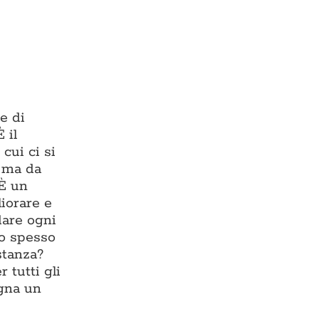
e di
 il
cui ci si
, ma da
 È un
liorare e
dare ogni
io spesso
stanza?
 tutti gli
egna un