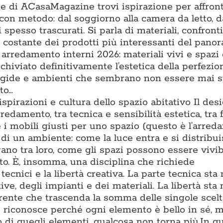
one di ACasaMagazine trovi ispirazione per affron
con metodo: dal soggiorno alla camera da letto, d
 spesso trascurati. Si parla di materiali, confronti t
ne costante dei prodotti più interessanti del pano
 arredamento interni 2026: materiali vivi e spazi
chiviato definitivamente l’estetica della perfezio
rigide e ambienti che sembrano non essere mai s
to…
 ispirazioni e cultura dello spazio abitativo Il des
rredamento, tra tecnica e sensibilità estetica, tra
e i mobili giusti per uno spazio (questo è l’arre
di un ambiente: come la luce entra e si distribu
gano tra loro, come gli spazi possono essere vivib
to. È, insomma, una disciplina che richiede
cnici e la libertà creativa. La parte tecnica sta 
e, degli impianti e dei materiali. La libertà sta 
oerente che trascenda la somma delle singole scel
i riconosce perché ogni elemento è bello in sé, m
 di quegli elementi, qualcosa non torna più.In q