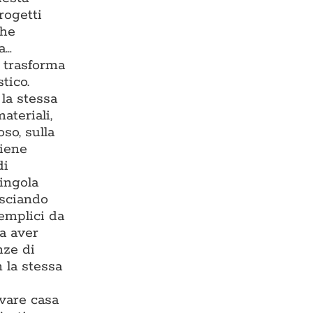
rogetti
che
a…
e trasforma
tico.
la stessa
ateriali,
so, sulla
viene
di
singola
asciando
semplici da
za aver
nze di
 la stessa
ovare casa