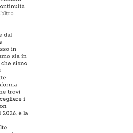
continuità
’altro
e dal
e
esso in
iamo sia in
, che siano
o
tte
asforma
ne trovi
cegliere i
con
 2026, è la
lte