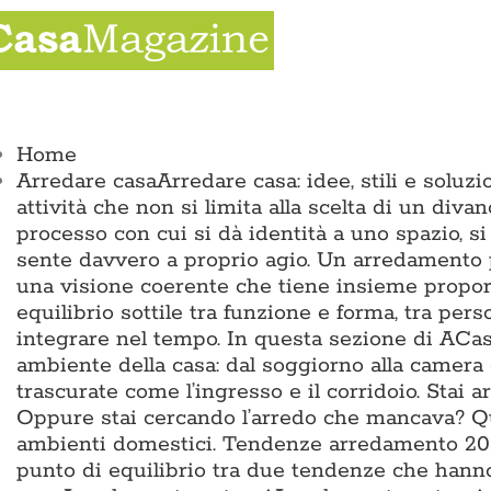
Salta
al
contenuto
ggle
vigation
Home
Arredare casa
Arredare casa: idee, stili e solu
attività che non si limita alla scelta di un divan
processo con cui si dà identità a uno spazio, si
sente davvero a proprio agio. Un arredamento p
una visione coerente che tiene insieme proporz
equilibrio sottile tra funzione e forma, tra pers
integrare nel tempo. In questa sezione di ACas
ambiente della casa: dal soggiorno alla camera 
trascurate come l’ingresso e il corridoio. Sta
Oppure stai cercando l’arredo che mancava? Qui 
ambienti domestici. Tendenze arredamento 2026
punto di equilibrio tra due tendenze che hann