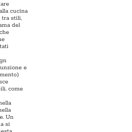
tare
alla cucina
ra stili,
rama del
 che
ne
tati
ign
 funzione e
damento)
isce
ili, come
nella
nella
te. Un
a si
uesta