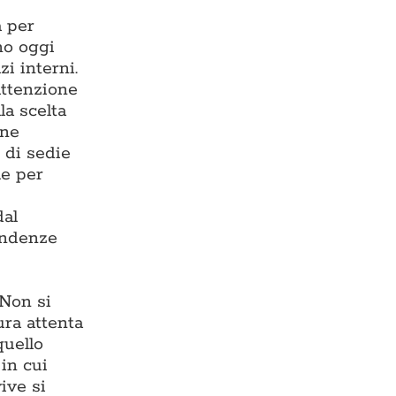
a per
ono oggi
zi interni.
 attenzione
la scelta
one
 di sedie
le per
dal
endenze
 Non si
ura attenta
quello
in cui
ive si