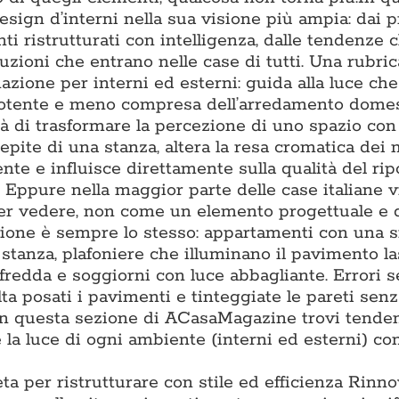
ign d’interni nella sua visione più ampia: dai p
ti ristrutturati con intelligenza, dalle tendenze 
luzioni che entrano nelle case di tutti. Una rubric
nazione per interni ed esterni: guida alla luce ch
ù potente e meno compresa dell’arredamento domes
à di trasformare la percezione di uno spazio con 
epite di una stanza, altera la resa cromatica dei m
e e influisce direttamente sulla qualità del ripo
. Eppure nella maggior parte delle case italiane 
per vedere, non come un elemento progettuale e 
tazione è sempre lo stesso: appartamenti con una 
i stanza, plafoniere che illuminano il pavimento l
 fredda e soggiorni con luce abbagliante. Errori 
lta posati i pavimenti e tinteggiate le pareti sen
. In questa sezione di ACasaMagazine trovi tende
la luce di ogni ambiente (interni ed esterni) con
ta per ristrutturare con stile ed efficienza Rinn