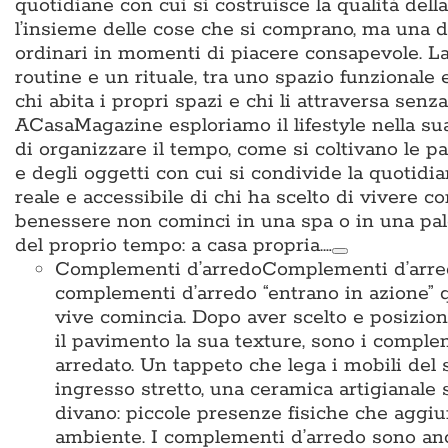
quotidiane con cui si costruisce la qualità del
l’insieme delle cose che si comprano, ma una d
ordinari in momenti di piacere consapevole. La 
routine e un rituale, tra uno spazio funzionale
chi abita i propri spazi e chi li attraversa sen
ACasaMagazine esploriamo il lifestyle nella su
di organizzare il tempo, come si coltivano le p
e degli oggetti con cui si condivide la quotidian
reale e accessibile di chi ha scelto di vivere c
benessere non cominci in una spa o in una pal
del proprio tempo: a casa propria.…
Complementi d’arredo
Complementi d’arredo
complementi d’arredo “entrano in azione” qu
vive comincia. Dopo aver scelto e posiziona
il pavimento la sua texture, sono i complem
arredato. Un tappeto che lega i mobili del 
ingresso stretto, una ceramica artigianale 
divano: piccole presenze fisiche che aggiun
ambiente. I complementi d’arredo sono anche i