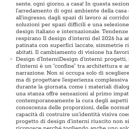
sente, ogni giorno, a casa! In questa sezi
l’arredamento di ogni ambiente della casa 
all’ingresso, dagli spazi di lavoro ai corridoi
soluzioni per spazi difficili e una selezio
design italiano e internazionale. Tendenze
respirano Il design d’interni del 2026 ha ar
patinata con superfici laccate, simmetrie 
abitati. Il cambiamento di visione ha favori
Design d’Interni
Design d’interni: progetti,
d’interni è un “confine” tra architettura e a
narrazione. Non si occupa solo di sceglier
ma di progettare l’esperienza complessiva 
durante la giornata, come i materiali dialo
una stanza offre sensazioni al primo impat
contemporaneamente la cura degli aspetti te
conoscenza delle proporzioni, delle normativ
capacità di costruire un’identità visiva c
progetto di design d’interni riuscito non s
riconosce perché togliendo anche uno solo