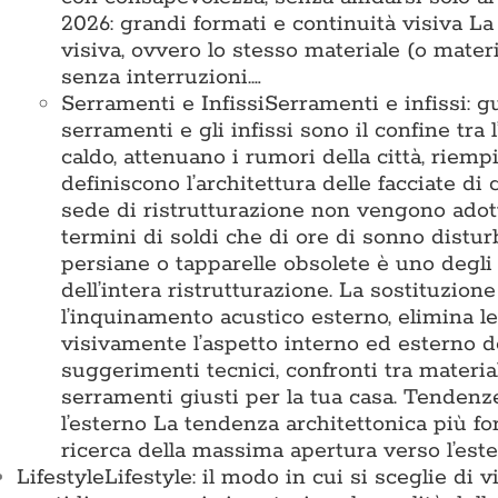
2026: grandi formati e continuità visiva L
visiva, ovvero lo stesso materiale (o mater
senza interruzioni.…
Serramenti e Infissi
Serramenti e infissi: g
serramenti e gli infissi sono il confine tra 
caldo, attenuano i rumori della città, riemp
definiscono l’architettura delle facciate di
sede di ristrutturazione non vengono adotta
termini di soldi che di ore di sonno disturb
persiane o tapparelle obsolete è uno degli 
dell’intera ristrutturazione. La sostituzion
l’inquinamento acustico esterno, elimina l
visivamente l’aspetto interno ed esterno d
suggerimenti tecnici, confronti tra materia
serramenti giusti per la tua casa. Tende
l’esterno La tendenza architettonica più for
ricerca della massima apertura verso l’est
Lifestyle
Lifestyle: il modo in cui si sceglie di 