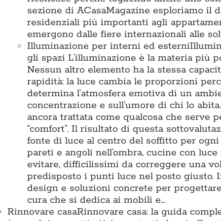
sezione di ACasaMagazine esploriamo il des
residenziali più importanti agli appartamen
emergono dalle fiere internazionali alle so
Illuminazione per interni ed esterni
Illumi
gli spazi L’illuminazione è la materia pi
Nessun altro elemento ha la stessa capacit
rapidità: la luce cambia le proporzioni perc
determina l’atmosfera emotiva di un ambient
concentrazione e sull’umore di chi lo abita
ancora trattata come qualcosa che serve 
“comfort”. Il risultato di questa sottovalu
fonte di luce al centro del soffitto per ogn
pareti e angoli nell’ombra, cucine con luce
evitare, difficilissimi da correggere una vo
predisposto i punti luce nel posto giusto
design e soluzioni concrete per progettare 
cura che si dedica ai mobili e…
Rinnovare casa
Rinnovare casa: la guida comple