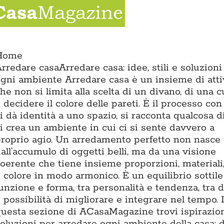
Salta
al
contenuto
ion
Home
rredare casa
Arredare casa: idee, stili e soluzioni
gni ambiente Arredare casa è un insieme di atti
he non si limita alla scelta di un divano, di una 
 decidere il colore delle pareti. È il processo con
i dà identità a uno spazio, si racconta qualcosa d
i crea un ambiente in cui ci si sente davvero a
roprio agio. Un arredamento perfetto non nasce
all’accumulo di oggetti belli, ma da una visione
oerente che tiene insieme proporzioni, materiali,
 colore in modo armonico. È un equilibrio sottile
unzione e forma, tra personalità e tendenza, tra 
 possibilità di migliorare e integrare nel tempo. 
uesta sezione di ACasaMagazine trovi ispirazion
oluzioni per arredare ogni ambiente della casa: d