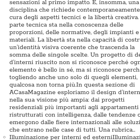
sensazioni al primo impatto. È, insomma, una
disciplina che richiede contemporaneamente
cura degli aspetti tecnici e la libertà creativa.
parte tecnica sta nella conoscenza delle
proporzioni, delle normative, degli impianti e
materiali. La libertà sta nella capacità di cost
un’identità visiva coerente che trascenda la
somma delle singole scelte. Un progetto di d
d’interni riuscito non si riconosce perché og
elemento è bello in sé, ma si riconosce perc
togliendo anche uno solo di quegli elementi,
qualcosa non torna più.In questa sezione di
ACasaMagazine esploriamo il design d’intern
nella sua visione più ampia: dai progetti
residenziali più importanti agli appartamenti
ristrutturati con intelligenza, dalle tendenze 
emergono dalle fiere internazionali alle soluz
che entrano nelle case di tutti. Una rubrica…
Illuminazione per interni ed esterni
Illuminaz