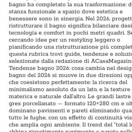
bagno ha completato la sua trasformazione: d
stanza funzionale a spazio dove estetica e
benessere sono in sinergia. Nel 2026, progett
ristrutturare il bagno significa bilanciare des
tecnologia e comfort in pochi metri quadri. Se
cercando idee per un restyling leggero o
pianificando una ristrutturazione più complet
questa rubrica trovi guide, tendenze e soluzi
selezionate dalla redazione di ACasaMagazin
Tendenze bagno 2026: cosa cambia nel design
bagno del 2026 si muove in due direzioni op
che coesistono perfettamente: la ricerca del
minimalismo assoluto da un lato, e la texture
materica e naturale dall’altro. Le grandi lastre
gres porcellanato — formato 120×280 cm e ol
dominano pavimenti e pareti eliminando qua
tutto le fughe, con un effetto di continuità vi
che amplia ogni ambiente. Il trend del “total l
abbina rivestimento pavimento e parete nell