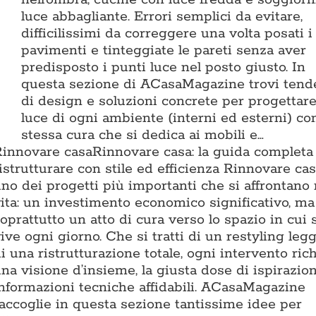
luce abbagliante. Errori semplici da evitare,
difficilissimi da correggere una volta posati i
pavimenti e tinteggiate le pareti senza aver
predisposto i punti luce nel posto giusto. In
questa sezione di ACasaMagazine trovi ten
di design e soluzioni concrete per progettare
luce di ogni ambiente (interni ed esterni) con
stessa cura che si dedica ai mobili e…
Rinnovare casa
Rinnovare casa: la guida completa
istrutturare con stile ed efficienza Rinnovare ca
no dei progetti più importanti che si affrontano 
ita: un investimento economico significativo, ma
oprattutto un atto di cura verso lo spazio in cui 
ive ogni giorno. Che si tratti di un restyling leg
i una ristrutturazione totale, ogni intervento ric
na visione d’insieme, la giusta dose di ispirazio
nformazioni tecniche affidabili. ACasaMagazine
accoglie in questa sezione tantissime idee per