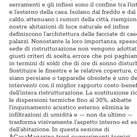
serramenti e gli infissi sono il confine tra l’i
e l’esterno della casa. Isolano dal freddo e dal
caldo, attenuano i rumori della città, riempion
nostre abitazioni di luce naturale ed infine
definiscono l’architettura delle facciate di cas
palazzi. Nonostante la loro importanza, spess
sede di ristrutturazione non vengono adottati
giusti criteri di scelta, errore che poi paghia
in termini di soldi che di ore di sonno distur
Sostituire le finestre e le relative coperture, 
siano persiane o tapparelle obsolete è uno de
interventi con il miglior rapporto costo-benef
dell’intera ristrutturazione. La sostituzione r
le dispersioni termiche fino al 30%, abbatte
l’inquinamento acustico esterno, elimina le
infiltrazioni di umidità e — non da ultimo —
trasforma visivamente l’aspetto interno ed e
dell’abitazione. In questa sezione di
ACasaMagazine trovi suggerimenti tecnici,