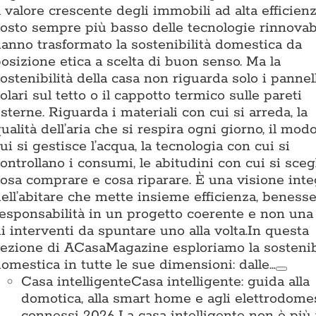
l valore crescente degli immobili ad alta efficienz
osto sempre più basso delle tecnologie rinnovab
anno trasformato la sostenibilità domestica da
osizione etica a scelta di buon senso. Ma la
ostenibilità della casa non riguarda solo i pannel
olari sul tetto o il cappotto termico sulle pareti
sterne. Riguarda i materiali con cui si arreda, la
ualità dell’aria che si respira ogni giorno, il mod
ui si gestisce l’acqua, la tecnologia con cui si
ontrollano i consumi, le abitudini con cui si sceg
osa comprare e cosa riparare. È una visione inte
ell’abitare che mette insieme efficienza, beness
esponsabilità in un progetto coerente e non una 
i interventi da spuntare uno alla volta.In questa
ezione di ACasaMagazine esploriamo la sostenib
omestica in tutte le sue dimensioni: dalle…
Casa intelligente
Casa intelligente: guida alla
domotica, alla smart home e agli elettrodomes
connessi 2026 La casa intelligente non è più