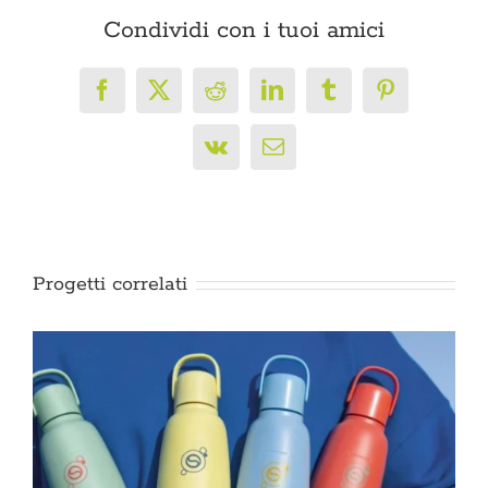
Condividi con i tuoi amici
Facebook
X
Reddit
LinkedIn
Tumblr
Pinterest
Vk
Email
Progetti correlati