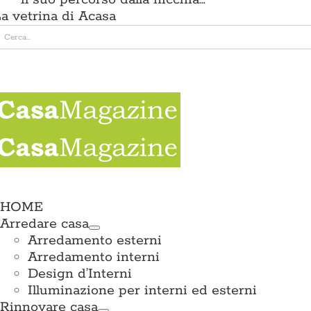
a vetrina di Acasa
erca
er:
e
ation
HOME
Arredare casa
Arredamento esterni
Arredamento interni
Design d’Interni
Illuminazione per interni ed esterni
Rinnovare casa