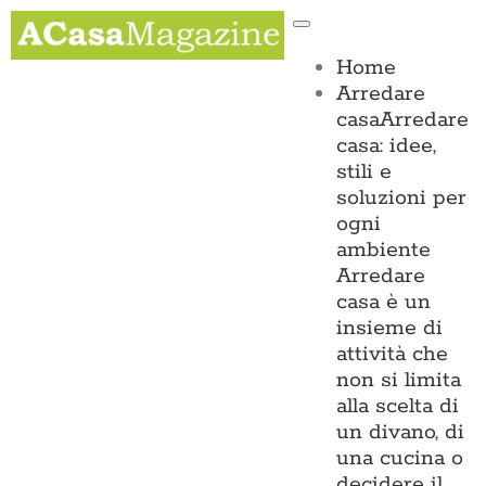
Salta
Toggle
al
Navigation
contenuto
Home
Arredare
casa
Arredare
casa: idee,
stili e
soluzioni per
ogni
ambiente
Arredare
casa è un
insieme di
attività che
non si limita
alla scelta di
un divano, di
una cucina o
decidere il