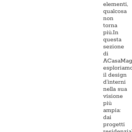
elementi,
qualcosa
non
torna
più.In
questa
sezione
di
ACasaMag
esploriam
il design
d’interni
nella sua
visione
più
ampia:
dai
progetti
residenzia