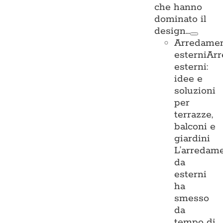
che hanno
dominato il
design…
Arredame
esterni
Ar
esterni:
idee e
soluzioni
per
terrazze,
balconi e
giardini
L’arredam
da
esterni
ha
smesso
da
tempo di