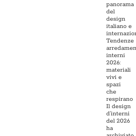
panorama
del
design
italiano e
internazio
Tendenze
arredamen
interni
2026:
materiali
vivi e
spazi
che
respirano
Il design
d’interni
del 2026
ha
archiviato