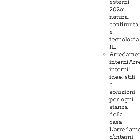
esterni
2026:
natura,
continuità
e
tecnologia
Il…
Arredame
interni
Arr
interni:
idee, stili
e
soluzioni
per ogni
stanza
della
casa
L’arredam
d’interni