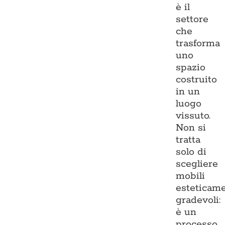
è il
settore
che
trasforma
uno
spazio
costruito
in un
luogo
vissuto.
Non si
tratta
solo di
scegliere
mobili
esteticam
gradevoli:
è un
processo