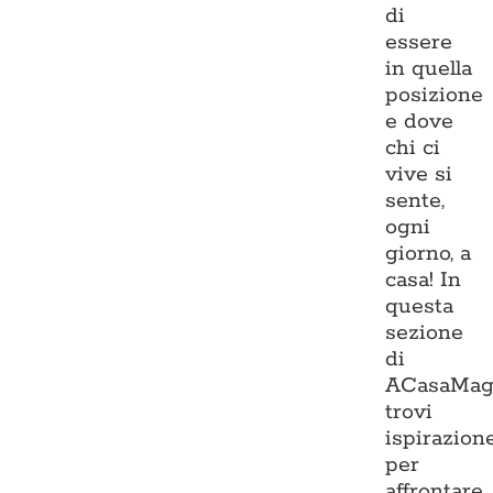
di
essere
in quella
posizione
e dove
chi ci
vive si
sente,
ogni
giorno, a
casa! In
questa
sezione
di
ACasaMag
trovi
ispirazion
per
affrontare