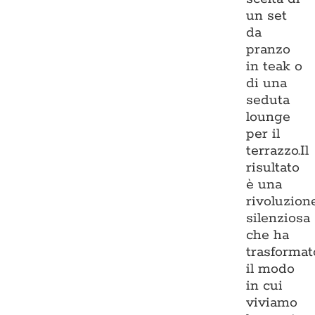
un set
da
pranzo
in teak o
di una
seduta
lounge
per il
terrazzo.Il
risultato
è una
rivoluzion
silenziosa
che ha
trasformat
il modo
in cui
viviamo