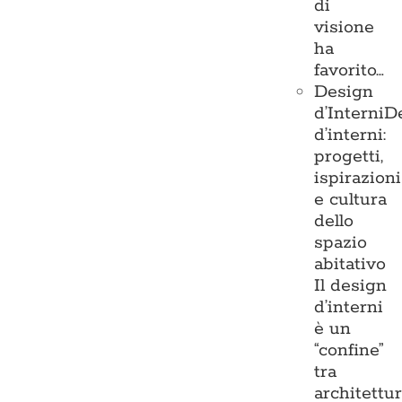
di
visione
ha
favorito…
Design
d’Interni
D
d’interni:
progetti,
ispirazioni
e cultura
dello
spazio
abitativo
Il design
d’interni
è un
“confine”
tra
architettu