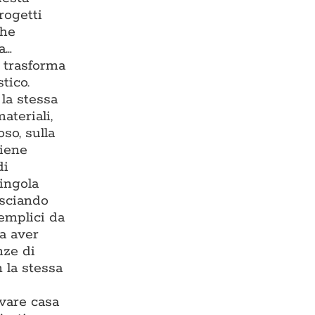
rogetti
che
a…
e trasforma
tico.
la stessa
ateriali,
so, sulla
viene
di
singola
asciando
semplici da
za aver
nze di
 la stessa
ovare casa