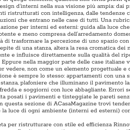
ign d’interni nella sua visione più ampia: dai p
ti ristrutturati con intelligenza, dalle tendenze 
luzioni che entrano nelle case di tutti. Una rubric
nazione per interni ed esterni: guida alla luce ch
ù potente e meno compresa dell’arredamento domes
à di trasformare la percezione di uno spazio con 
epite di una stanza, altera la resa cromatica dei m
e e influisce direttamente sulla qualità del ripo
. Eppure nella maggior parte delle case italiane 
per vedere, non come un elemento progettuale e 
tazione è sempre lo stesso: appartamenti con una 
i stanza, plafoniere che illuminano il pavimento l
 fredda e soggiorni con luce abbagliante. Errori 
lta posati i pavimenti e tinteggiate le pareti sen
. In questa sezione di ACasaMagazine trovi tende
la luce di ogni ambiente (interni ed esterni) con
ta per ristrutturare con stile ed efficienza Rinn