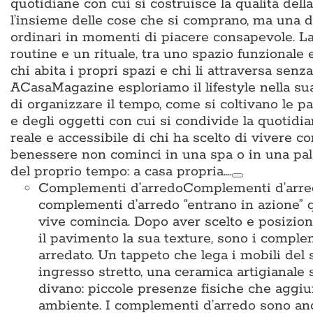
quotidiane con cui si costruisce la qualità del
l’insieme delle cose che si comprano, ma una d
ordinari in momenti di piacere consapevole. La 
routine e un rituale, tra uno spazio funzionale
chi abita i propri spazi e chi li attraversa sen
ACasaMagazine esploriamo il lifestyle nella su
di organizzare il tempo, come si coltivano le p
e degli oggetti con cui si condivide la quotidian
reale e accessibile di chi ha scelto di vivere c
benessere non cominci in una spa o in una pal
del proprio tempo: a casa propria.…
Complementi d’arredo
Complementi d’arredo
complementi d’arredo “entrano in azione” qu
vive comincia. Dopo aver scelto e posiziona
il pavimento la sua texture, sono i complem
arredato. Un tappeto che lega i mobili del 
ingresso stretto, una ceramica artigianale 
divano: piccole presenze fisiche che aggiun
ambiente. I complementi d’arredo sono anche i