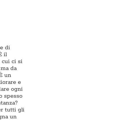
e di
 il
cui ci si
, ma da
 È un
liorare e
dare ogni
io spesso
stanza?
 tutti gli
egna un