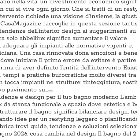
tano nella vita: un investimento economico signifi
n cui si vive ogni giorno. Che si tratti di un rest
ntervento richiede una visione d’insieme, la gius
. ACasaMagazine raccoglie in questa sezione tant
 tendenze dell’interior design ai suggerimenti su 
a solo abbellire: significa aumentare il valore
a, adeguare gli impianti alle normative vigenti e,
uotidiana. Una casa rinnovata dona emozioni e ben
ove iniziare Il primo errore da evitare è partire
prima di aver definito l’entità dell’intervento. Esis
ti, tempi e pratiche burocratiche molto diversi tra l
n tocca impianti né strutture: tinteggiatura, sost
ovo pavimento su…
ndenze e design per il tuo bagno moderno L’amb
: da stanza funzionale a spazio dove estetica e 
trutturare il bagno significa bilanciare design, t
cando idee per un restyling leggero o pianifican
brica trovi guide, tendenze e soluzioni seleziona
no 2026: cosa cambia nel design Il bagno del 2