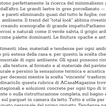
tono perfettamente: la ricerca del minimalismo 
 dall’altro. Le grandi lastre in gres porcellanato 
 pareti eliminando quasi del tutto le fughe, co
 ambiente. Il trend del “total look” abbina rivest
, creando scenografie di grande impatto.Parliamo
rrosi e naturali come il verde salvia, il grigio arde
 come palette dominanti. Le finiture opache e ant
timenti: idee, materiali e tendenze per ogni amb
più estesa della casa e, per questo, la scelta che
sensoriale di ogni ambiente. Gli spazi possono ris
, alla texture, al formato e al materiale del pavim
turale e persino la sensazione termica e acustica
o per decenni mentre la scelta “vincente” trasfor
inario.In questa rubrica di ACasaMagazine trov
stagionali e soluzioni concrete per ogni tipo di i
te o sulla ristrutturazione completa, sul bagno e
 sul parquet in camera da letto. Tutto è utile per
al gusto personale del primo impatto. Tendenze p