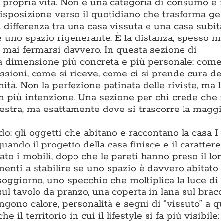
la propria vita. Non è una categoria di consumo e
isposizione verso il quotidiano che trasforma ge
differenza tra una casa vissuta e una casa subita
 e uno spazio rigenerante. È la distanza, spesso m
za mai fermarsi davvero. In questa sezione di
a dimensione più concreta e più personale: come
assioni, come si riceve, come ci si prende cura de
ità. Non la perfezione patinata delle riviste, ma l
on più intenzione. Una sezione per chi crede che 
estra, ma esattamente dove si trascorre la maggi
: gli oggetti che abitano e raccontano la casa I
ando il progetto della casa finisce e il carattere 
to i mobili, dopo che le pareti hanno preso il lor
enti a stabilire se uno spazio è davvero abitato 
soggiorno, uno specchio che moltiplica la luce di
sul tavolo da pranzo, una coperta in lana sul bracc
gono calore, personalità e segni di “vissuto” a q
l territorio in cui il lifestyle si fa più visibile: