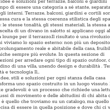
dee e soluzioni per terrazze, balconi e giardini
po di essere una categoria a sé stante, separat
li interni. Terrazze, balconi, giardini e cortili s
essa cura e la stessa coerenza stilistica degli spa
o: le stesse tonalità, gli stessi materiali, la stessa
scelta di un divano in salotto si applicano oggi al
lounge per il terrazzo.Il risultato è una rivoluzi
ui viviamo lo spazio esterno: non più un deposito
prolungamento reale e abitabile della casa, fruibi
cniche sempre più evolute. In questa sezione di
zioni per arredare ogni tipo di spazio outdoor, 
ino di una villa, unendo design e durabilità . T
à e tecnologia Il…
dee, stili e soluzioni per ogni stanza della casa
asforma uno spazio costruito in un luogo vissuto.
te gradevoli: è un processo che richiede una lett
flussi di movimento e delle abitudini di chi abita 
è quello che troviamo su un catalogo, ma quello 
isa di essere in quella posizione e dove chi ci v