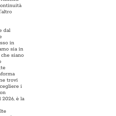
continuità
’altro
e dal
e
esso in
iamo sia in
, che siano
o
tte
asforma
ne trovi
cegliere i
con
 2026, è la
lte