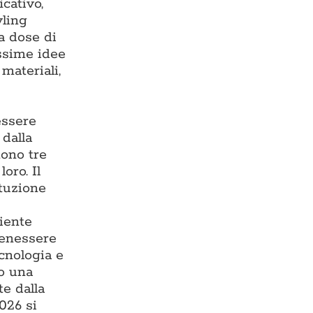
cativo,
yling
ta dose di
issime idee
materiali,
essere
 dalla
tono tre
oro. Il
ituzione
iente
benessere
ecnologia e
do una
te dalla
026 si