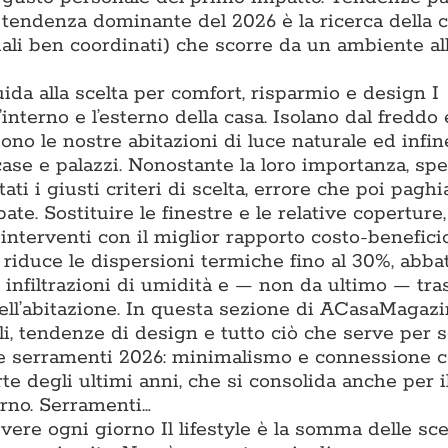
a tendenza dominante del 2026 è la ricerca della 
iali ben coordinati) che scorre da un ambiente all
uida alla scelta per comfort, risparmio e design I
l’interno e l’esterno della casa. Isolano dal freddo 
iono le nostre abitazioni di luce naturale ed infin
 case e palazzi. Nonostante la loro importanza, sp
ti i giusti criteri di scelta, errore che poi pagh
ate. Sostituire le finestre e le relative coperture
interventi con il miglior rapporto costo-benefici
e riduce le dispersioni termiche fino al 30%, abba
e infiltrazioni di umidità e — non da ultimo — tr
ell’abitazione. In questa sezione di ACasaMagazi
li, tendenze di design e tutto ciò che serve per s
nze serramenti 2026: minimalismo e connessione 
te degli ultimi anni, che si consolida anche per il
erno. Serramenti…
vivere ogni giorno Il lifestyle è la somma delle sce