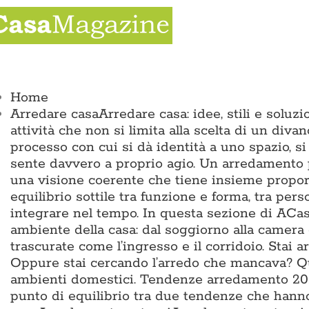
Salta
al
contenuto
ggle
vigation
Home
Arredare casa
Arredare casa: idee, stili e solu
attività che non si limita alla scelta di un divan
processo con cui si dà identità a uno spazio, si
sente davvero a proprio agio. Un arredamento p
una visione coerente che tiene insieme proporz
equilibrio sottile tra funzione e forma, tra pers
integrare nel tempo. In questa sezione di ACas
ambiente della casa: dal soggiorno alla camera 
trascurate come l’ingresso e il corridoio. Sta
Oppure stai cercando l’arredo che mancava? Qui 
ambienti domestici. Tendenze arredamento 2026
punto di equilibrio tra due tendenze che hann