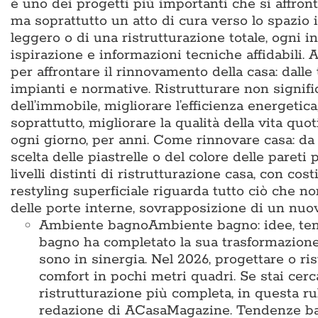
è uno dei progetti più importanti che si affron
ma soprattutto un atto di cura verso lo spazio i
leggero o di una ristrutturazione totale, ogni i
ispirazione e informazioni tecniche affidabili
per affrontare il rinnovamento della casa: dalle
impianti e normative. Ristrutturare non signific
dell’immobile, migliorare l’efficienza energetic
soprattutto, migliorare la qualità della vita q
ogni giorno, per anni. Come rinnovare casa: da d
scelta delle piastrelle o del colore delle pareti 
livelli distinti di ristrutturazione casa, con cos
restyling superficiale riguarda tutto ciò che no
delle porte interne, sovrapposizione di un nu
Ambiente bagno
Ambiente bagno: idee, te
bagno ha completato la sua trasformazione
sono in sinergia. Nel 2026, progettare o ris
comfort in pochi metri quadri. Se stai cer
ristrutturazione più completa, in questa ru
redazione di ACasaMagazine. Tendenze bag