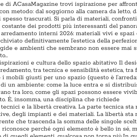
one di ACasaMagazine trovi ispirazione per affron
con metodo: dal soggiorno alla camera da letto, d
 spesso trascurati. Si parla di materiali, confronti t
ne costante dei prodotti più interessanti del pano
 arredamento interni 2026: materiali vivi e spazi
chiviato definitivamente l’estetica della perfezio
rigide e ambienti che sembrano non essere mai s
to…
 ispirazioni e cultura dello spazio abitativo Il des
rredamento, tra tecnica e sensibilità estetica, tra
e i mobili giusti per uno spazio (questo è l’arre
di un ambiente: come la luce entra e si distribu
gano tra loro, come gli spazi possono essere vivib
to. È, insomma, una disciplina che richiede
cnici e la libertà creativa. La parte tecnica sta 
e, degli impianti e dei materiali. La libertà sta 
oerente che trascenda la somma delle singole scel
i riconosce perché ogni elemento è bello in sé, m
 di quegli elementi, qualcosa non torna più.In q