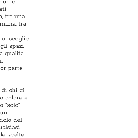
 non è
sti
, tra una
inima, tra
 si sceglie
gli spazi
a qualità
il
or parte
di chi ci
o colore e
o “solo”
 un
iolo del
ualsiasi
 le scelte