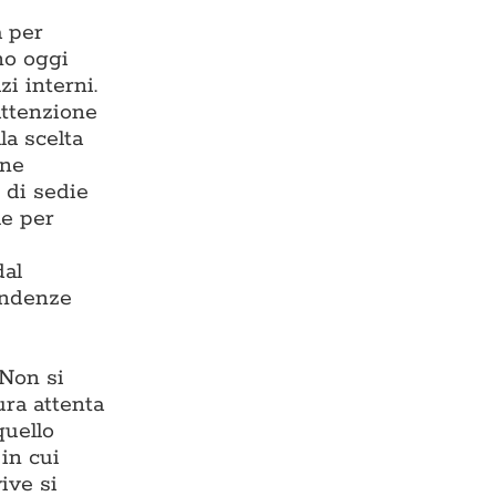
a per
ono oggi
zi interni.
 attenzione
la scelta
one
 di sedie
le per
dal
endenze
 Non si
ura attenta
quello
in cui
ive si