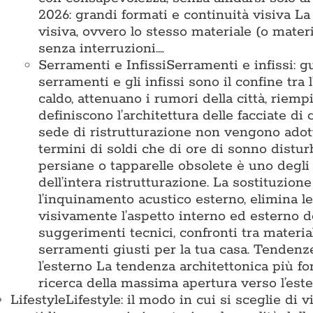
2026: grandi formati e continuità visiva L
visiva, ovvero lo stesso materiale (o mater
senza interruzioni.…
Serramenti e Infissi
Serramenti e infissi: g
serramenti e gli infissi sono il confine tra 
caldo, attenuano i rumori della città, riemp
definiscono l’architettura delle facciate di
sede di ristrutturazione non vengono adotta
termini di soldi che di ore di sonno disturb
persiane o tapparelle obsolete è uno degli 
dell’intera ristrutturazione. La sostituzion
l’inquinamento acustico esterno, elimina l
visivamente l’aspetto interno ed esterno d
suggerimenti tecnici, confronti tra materia
serramenti giusti per la tua casa. Tende
l’esterno La tendenza architettonica più for
ricerca della massima apertura verso l’est
Lifestyle
Lifestyle: il modo in cui si sceglie di 