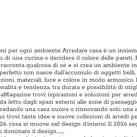
zioni per ogni ambiente Arredare casa è un insiem
o, di una cucina o decidere il colore delle pareti. È
 racconta qualcosa di sé e si crea un ambiente in 
erfetto non nasce dall’accumulo di oggetti belli
ioni, materiali, luce e colore in modo armonico.
onalità e tendenza, tra durata e possibilità di mig
aMagazine trovi ispirazioni e soluzioni per arre
da letto, dagli spazi esterni alle zone di passagg
i arredando una casa nuova o rinnovando solo una 
trovi tante idee e nuove collezioni di arredi per
: cosa si muove nel design d’interni Il 2026 s
o dominato il design…