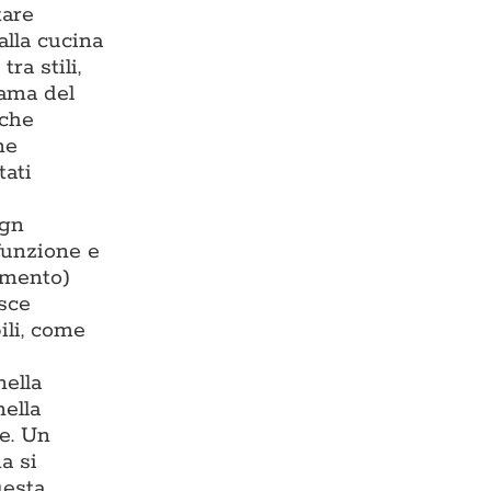
tare
alla cucina
ra stili,
rama del
 che
ne
tati
ign
 funzione e
damento)
isce
ili, come
nella
nella
te. Un
a si
uesta