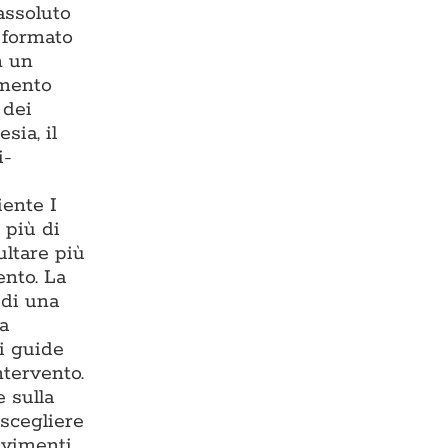
assoluto
— formato
n un
imento
 dei
sia, il
i-
iente I
 più di
ultare più
ento. La
 di una
ma
i guide
ntervento.
 sulla
 scegliere
avimenti