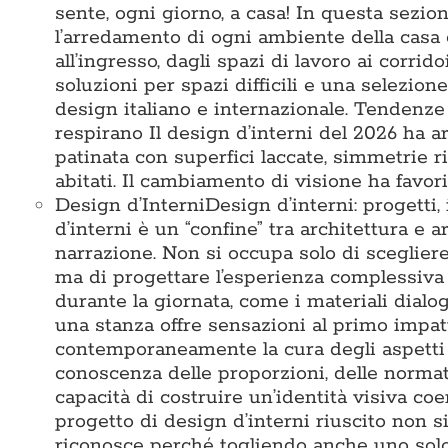
sente, ogni giorno, a casa! In questa sezi
l’arredamento di ogni ambiente della casa 
all’ingresso, dagli spazi di lavoro ai corridoi
soluzioni per spazi difficili e una selezio
design italiano e internazionale. Tendenze
respirano Il design d’interni del 2026 ha ar
patinata con superfici laccate, simmetrie 
abitati. Il cambiamento di visione ha favori
Design d’Interni
Design d’interni: progetti,
d’interni è un “confine” tra architettura e a
narrazione. Non si occupa solo di sceglier
ma di progettare l’esperienza complessiva 
durante la giornata, come i materiali dialo
una stanza offre sensazioni al primo impat
contemporaneamente la cura degli aspetti te
conoscenza delle proporzioni, delle normativ
capacità di costruire un’identità visiva c
progetto di design d’interni riuscito non s
riconosce perché togliendo anche uno solo