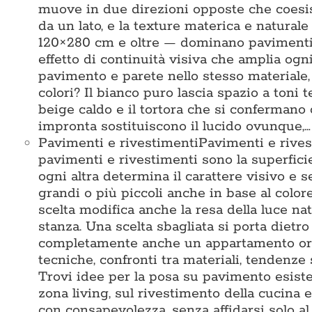
muove in due direzioni opposte che coesis
da un lato, e la texture materica e naturale
120×280 cm e oltre — dominano pavimenti e
effetto di continuità visiva che amplia ogni
pavimento e parete nello stesso materiale
colori? Il bianco puro lascia spazio a toni te
beige caldo e il tortora che si confermano
impronta sostituiscono il lucido ovunque,…
Pavimenti e rivestimenti
Pavimenti e rives
pavimenti e rivestimenti sono la superficie 
ogni altra determina il carattere visivo e 
grandi o più piccoli anche in base al colore
scelta modifica anche la resa della luce na
stanza. Una scelta sbagliata si porta dietr
completamente anche un appartamento ord
tecniche, confronti tra materiali, tendenze 
Trovi idee per la posa su pavimento esisten
zona living, sul rivestimento della cucina e
con consapevolezza, senza affidarsi solo 