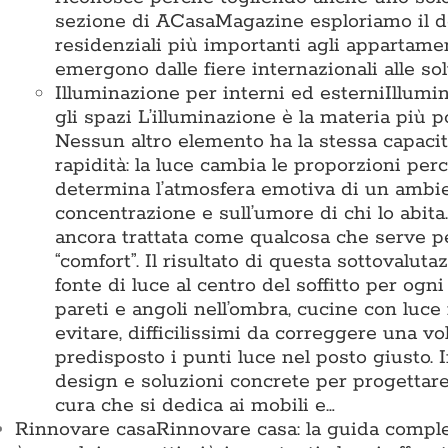
sezione di ACasaMagazine esploriamo il des
residenziali più importanti agli appartamen
emergono dalle fiere internazionali alle so
Illuminazione per interni ed esterni
Illumi
gli spazi L’illuminazione è la materia pi
Nessun altro elemento ha la stessa capacit
rapidità: la luce cambia le proporzioni perc
determina l’atmosfera emotiva di un ambient
concentrazione e sull’umore di chi lo abita
ancora trattata come qualcosa che serve 
“comfort”. Il risultato di questa sottovalu
fonte di luce al centro del soffitto per ogn
pareti e angoli nell’ombra, cucine con luce
evitare, difficilissimi da correggere una vo
predisposto i punti luce nel posto giusto
design e soluzioni concrete per progettare 
cura che si dedica ai mobili e…
Rinnovare casa
Rinnovare casa: la guida comple