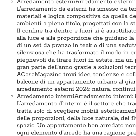
Arredamento esterni
Arredamento esterni: i
L’arredamento da esterni ha smesso da tem
materiali e logica compositiva da quella deg
ambienti a pieno titolo, progettati con la st
Il confine tra dentro e fuori si è assottiliat
alla luce e alla proporzione che guidano la 
di un set da pranzo in teak o di una seduta 
silenziosa che ha trasformato il modo in c
pieghevoli da tirare fuori in estate, ma un 
gran parte dell’anno grazie a soluzioni te
ACasaMagazine trovi idee, tendenze e colle
balcone di un appartamento urbano al giard
arredamento esterni 2026: natura, continuit
Arredamento interni
Arredamento interni: i
L’arredamento d’interni è il settore che tr
tratta solo di scegliere mobili esteticamen
delle proporzioni, della luce naturale, dei 
spazio. Un appartamento ben arredato non 
ogni elemento d’arredo ha una ragione prec