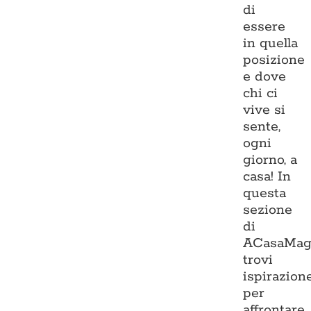
di
essere
in quella
posizione
e dove
chi ci
vive si
sente,
ogni
giorno, a
casa! In
questa
sezione
di
ACasaMag
trovi
ispirazion
per
affrontare