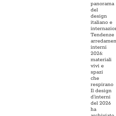
panorama
del
design
italiano e
internazio
Tendenze
arredamen
interni
2026:
materiali
vivi e
spazi
che
respirano
Il design
d’interni
del 2026
ha
archiviato