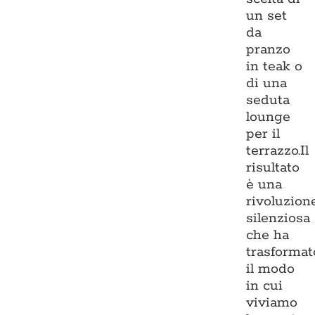
un set
da
pranzo
in teak o
di una
seduta
lounge
per il
terrazzo.Il
risultato
è una
rivoluzion
silenziosa
che ha
trasformat
il modo
in cui
viviamo