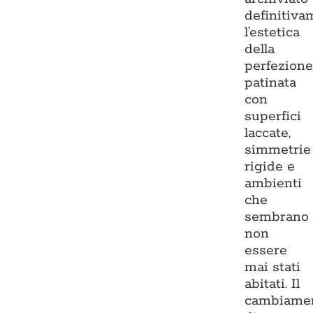
definitiva
l’estetica
della
perfezion
patinata
con
superfici
laccate,
simmetrie
rigide e
ambienti
che
sembrano
non
essere
mai stati
abitati. Il
cambiame