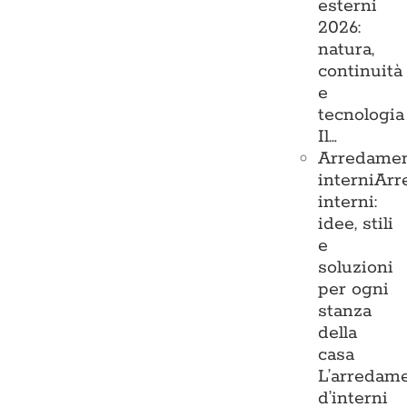
esterni
2026:
natura,
continuità
e
tecnologia
Il…
Arredame
interni
Arr
interni:
idee, stili
e
soluzioni
per ogni
stanza
della
casa
L’arredam
d’interni