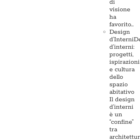
di
visione
ha
favorito…
Design
d’Interni
D
d’interni:
progetti,
ispirazioni
e cultura
dello
spazio
abitativo
Il design
d’interni
è un
“confine”
tra
architettu