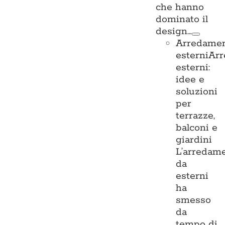
che hanno
dominato il
design…
Arredame
esterni
Ar
esterni:
idee e
soluzioni
per
terrazze,
balconi e
giardini
L’arredam
da
esterni
ha
smesso
da
tempo di