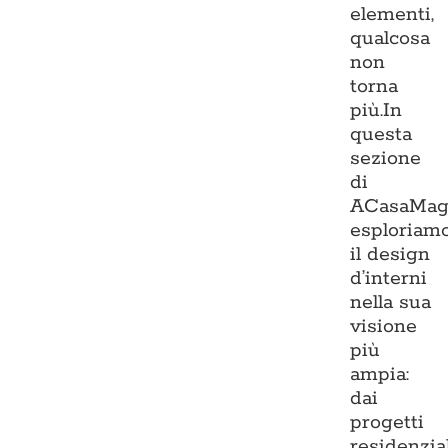
elementi,
qualcosa
non
torna
più.In
questa
sezione
di
ACasaMag
esploriam
il design
d’interni
nella sua
visione
più
ampia:
dai
progetti
residenzia