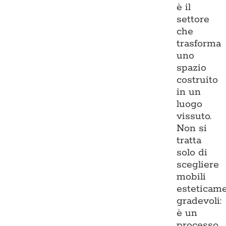
è il
settore
che
trasforma
uno
spazio
costruito
in un
luogo
vissuto.
Non si
tratta
solo di
scegliere
mobili
esteticam
gradevoli:
è un
processo