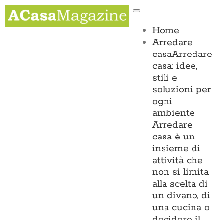
Salta
Toggle
al
Navigation
contenuto
Home
Arredare
casa
Arredare
casa: idee,
stili e
soluzioni per
ogni
ambiente
Arredare
casa è un
insieme di
attività che
non si limita
alla scelta di
un divano, di
una cucina o
decidere il