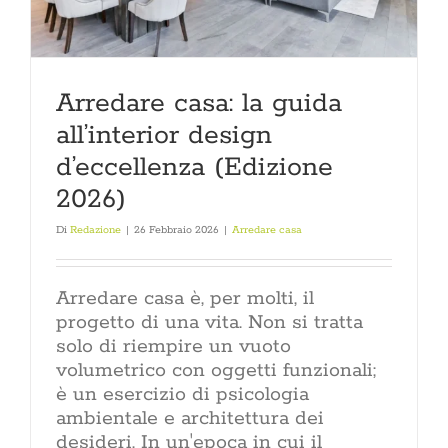
soggiorno 
esterni alle 
come l’ingr
una casa nu
Oppure sta
Qui trovi tan
Arredare casa: la guida
per tutti
all’interior design
arredament
d’interni Il 
d’eccellenza (Edizione
due tenden
Rinnova
2026)
ristruttura
casa è uno
Di
Redazione
|
26 Febbraio 2026
|
Arredare casa
affront
economico
atto di cur
Arredare casa è, per molti, il
giorno. Che
progetto di una vita. Non si tratta
di una rist
richiede un
solo di riempire un vuoto
di ispi
volumetrico con oggetti funzionali;
affidabili
è un esercizio di psicologia
sezione 
ambientale e architettura dei
rinnovam
dell’in
desideri. In un'epoca in cui il