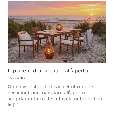
una s
minoranza
più 
abita
Razional
conve
premiante
bollett
direttiva
crescente
il costo
rin
Sostenibilità
sostenibi
scelta 
Il piacere di mangiare all’aperto
della cas
sul tett
6 Agosto 2026
estern
arreda, la
Gli spazi esterni di casa ci offrono le
giorno, i
occasioni per mangiare all'aperto:
tecnolog
scopriamo l'arte della tavola outdoor Con
le abitud
e cosa 
la [...]
dell’ab
benesse