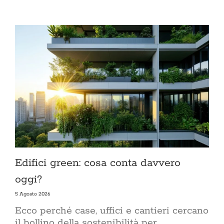
coerent
spuntare 
ACasaMag
domestic
La vetrina di Acasa
CERCA
PER:
Edifici green: cosa conta davvero
oggi?
5 Agosto 2026
Ecco perché case, uffici e cantieri cercano
il bollino della sostenibilità per