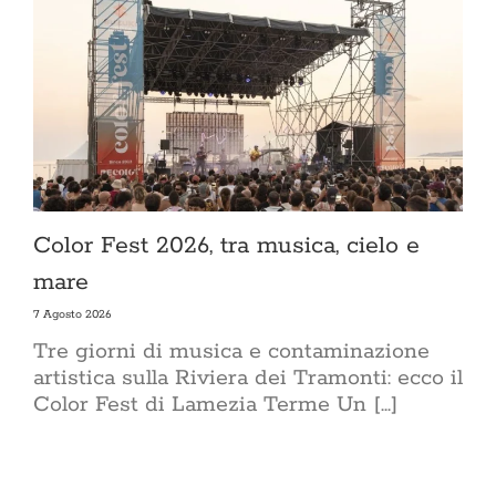
trasforma ge
consapevole.
e una casa s
tra uno 
rigenerante.
chi abita i p
mai fermar
Lifestyle
ACasaMagazin
dimensione p
si sceglie
coltivano le 
Color Fest 2026, tra musica, cielo e
prende cura 
si condivide
mare
patinata d
accessibile
7 Agosto 2026
intenzione.
Tre giorni di musica e contaminazione
benessere 
artistica sulla Riviera dei Tramonti: ecco il
palestra, m
maggior parte
Color Fest di Lamezia Terme Un [...]
Sostenib
nell
sostenib