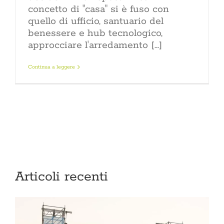
materiali,
concetto di "casa" si è fuso con
Rinnovare
non si
quello di ufficio, santuario del
casa
aumentare 
benessere e hub tecnologico,
l’efficien
alle n
approcciare l'arredamento [...]
migliorare 
casa rinn
Continua a leggere
ogni giorn
da dove in
partire dall
delle par
dell’interv
ristrutt
pratiche bu
restyling 
non tocca i
sost
sovrappos
Articoli recenti
Lifestyle: il
giorno Il 
quotidiane co
propria vita
non è l’insi
una dispo