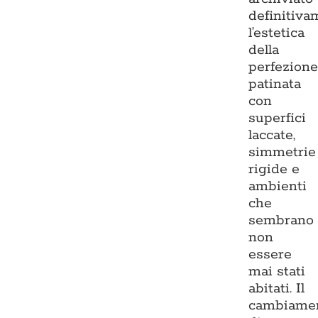
definitiva
l’estetica
della
perfezion
patinata
con
superfici
laccate,
simmetrie
rigide e
ambienti
che
sembrano
non
essere
mai stati
abitati. Il
cambiame