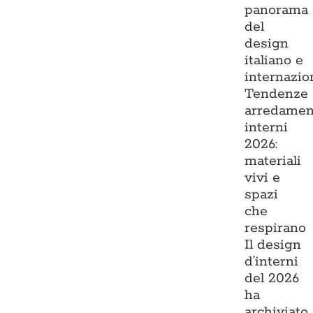
panorama
del
design
italiano e
internazio
Tendenze
arredamen
interni
2026:
materiali
vivi e
spazi
che
respirano
Il design
d’interni
del 2026
ha
archiviato