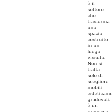
è il
settore
che
trasforma
uno
spazio
costruito
in un
luogo
vissuto.
Non si
tratta
solo di
scegliere
mobili
esteticam
gradevoli:
è un
processo