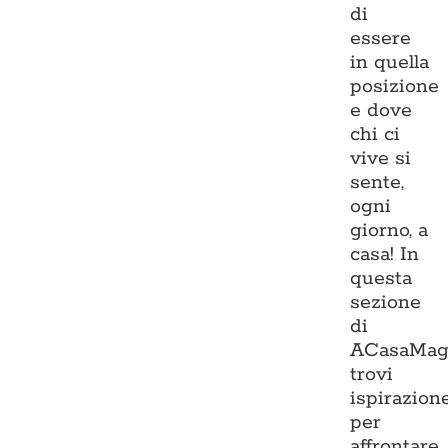
di
essere
in quella
posizione
e dove
chi ci
vive si
sente,
ogni
giorno, a
casa! In
questa
sezione
di
ACasaMag
trovi
ispirazion
per
affrontare