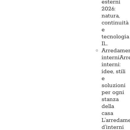
esterni
2026:
natura,
continuità
e
tecnologia
Il…
Arredame
interni
Arr
interni:
idee, stili
e
soluzioni
per ogni
stanza
della
casa
L’arredam
d’interni