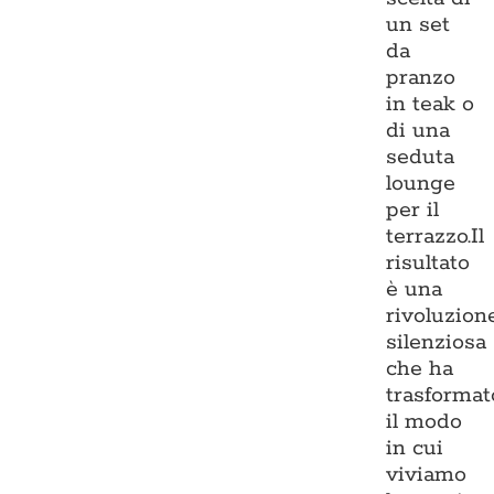
un set
da
pranzo
in teak o
di una
seduta
lounge
per il
terrazzo.Il
risultato
è una
rivoluzion
silenziosa
che ha
trasformat
il modo
in cui
viviamo