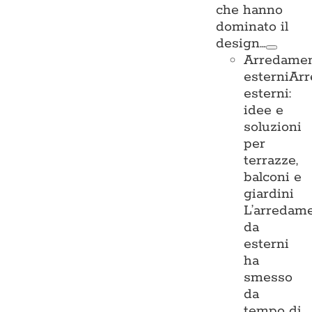
che hanno
dominato il
design…
Arredame
esterni
Ar
esterni:
idee e
soluzioni
per
terrazze,
balconi e
giardini
L’arredam
da
esterni
ha
smesso
da
tempo di