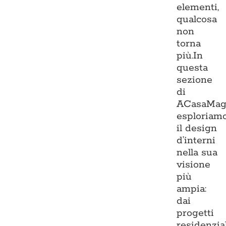
elementi,
qualcosa
non
torna
più.In
questa
sezione
di
ACasaMag
esploriam
il design
d’interni
nella sua
visione
più
ampia:
dai
progetti
residenzia