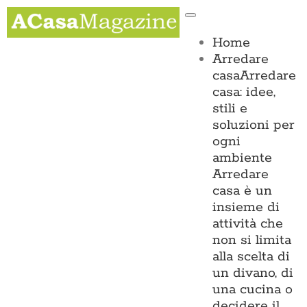
Salta
Toggle
al
Navigation
contenuto
Home
Arredare
casa
Arredare
casa: idee,
stili e
soluzioni per
ogni
ambiente
Arredare
casa è un
insieme di
attività che
non si limita
alla scelta di
un divano, di
una cucina o
decidere il