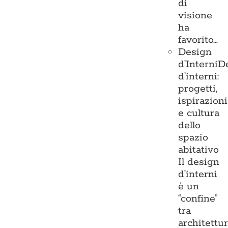
di
visione
ha
favorito…
Design
d’Interni
D
d’interni:
progetti,
ispirazioni
e cultura
dello
spazio
abitativo
Il design
d’interni
è un
“confine”
tra
architettu