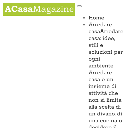
Salta
Toggle
al
Navigation
contenuto
Home
Arredare
casa
Arredare
casa: idee,
stili e
soluzioni per
ogni
ambiente
Arredare
casa è un
insieme di
attività che
non si limita
alla scelta di
un divano, di
una cucina o
decidere il