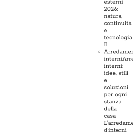
esterni
2026:
natura,
continuità
e
tecnologia
Il…
Arredame
interni
Arr
interni:
idee, stili
e
soluzioni
per ogni
stanza
della
casa
L’arredam
d’interni