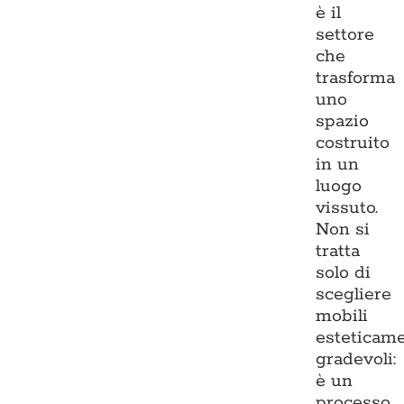
è il
settore
che
trasforma
uno
spazio
costruito
in un
luogo
vissuto.
Non si
tratta
solo di
scegliere
mobili
esteticam
gradevoli:
è un
processo