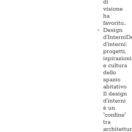
di
visione
ha
favorito…
Design
d’Interni
D
d’interni:
progetti,
ispirazioni
e cultura
dello
spazio
abitativo
Il design
d’interni
è un
“confine”
tra
architettu