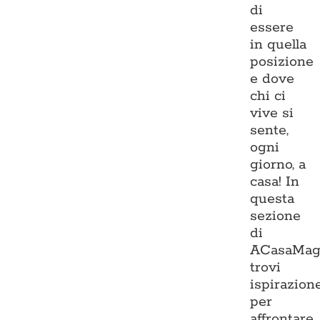
di
essere
in quella
posizione
e dove
chi ci
vive si
sente,
ogni
giorno, a
casa! In
questa
sezione
di
ACasaMag
trovi
ispirazion
per
affrontare