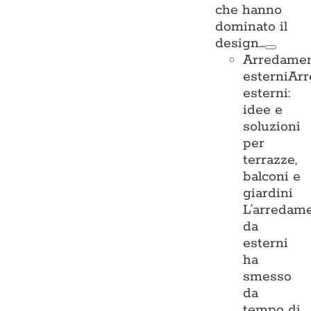
che hanno
dominato il
design…
Arredame
esterni
Ar
esterni:
idee e
soluzioni
per
terrazze,
balconi e
giardini
L’arredam
da
esterni
ha
smesso
da
tempo di