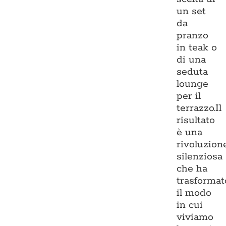
un set
da
pranzo
in teak o
di una
seduta
lounge
per il
terrazzo.Il
risultato
è una
rivoluzion
silenziosa
che ha
trasformat
il modo
in cui
viviamo