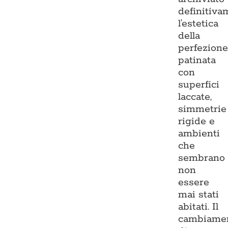
definitiva
l’estetica
della
perfezion
patinata
con
superfici
laccate,
simmetrie
rigide e
ambienti
che
sembrano
non
essere
mai stati
abitati. Il
cambiame