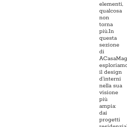
elementi,
qualcosa
non
torna
più.In
questa
sezione
di
ACasaMag
esploriam
il design
d’interni
nella sua
visione
più
ampia:
dai
progetti
residenzia