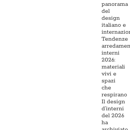
panorama
del
design
italiano e
internazio
Tendenze
arredamen
interni
2026:
materiali
vivi e
spazi
che
respirano
Il design
d’interni
del 2026
ha
archiviato