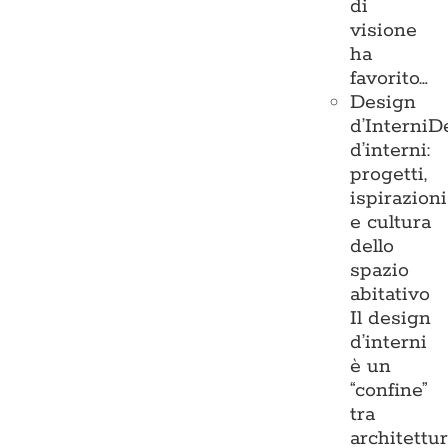
di
visione
ha
favorito…
Design
d’Interni
D
d’interni:
progetti,
ispirazioni
e cultura
dello
spazio
abitativo
Il design
d’interni
è un
“confine”
tra
architettu