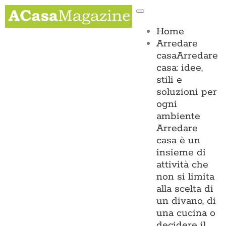
Salta
Toggle
al
Navigation
contenuto
Home
Arredare
casa
Arredare
casa: idee,
stili e
soluzioni per
ogni
ambiente
Arredare
casa è un
insieme di
attività che
non si limita
alla scelta di
un divano, di
una cucina o
decidere il