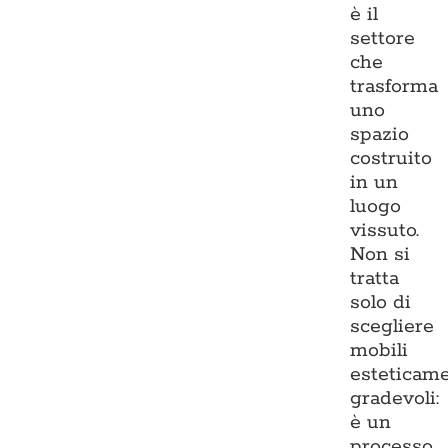
è il
settore
che
trasforma
uno
spazio
costruito
in un
luogo
vissuto.
Non si
tratta
solo di
scegliere
mobili
esteticam
gradevoli:
è un
processo