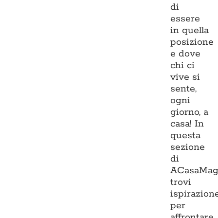
di
essere
in quella
posizione
e dove
chi ci
vive si
sente,
ogni
giorno, a
casa! In
questa
sezione
di
ACasaMag
trovi
ispirazion
per
affrontare