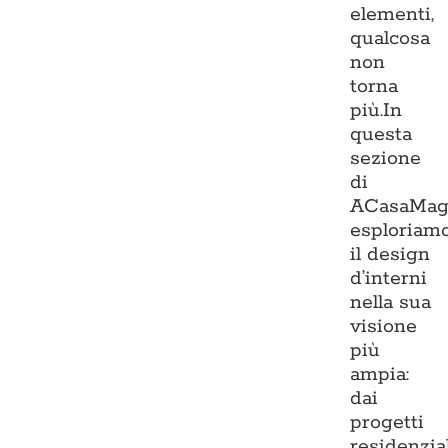
elementi,
qualcosa
non
torna
più.In
questa
sezione
di
ACasaMag
esploriam
il design
d’interni
nella sua
visione
più
ampia:
dai
progetti
residenzia