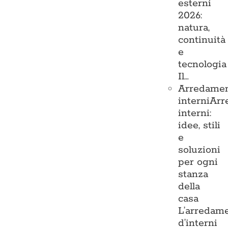
esterni
2026:
natura,
continuità
e
tecnologia
Il…
Arredame
interni
Arr
interni:
idee, stili
e
soluzioni
per ogni
stanza
della
casa
L’arredam
d’interni