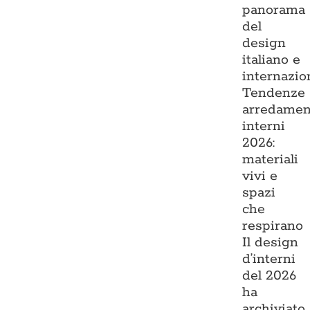
panorama
del
design
italiano e
internazio
Tendenze
arredamen
interni
2026:
materiali
vivi e
spazi
che
respirano
Il design
d’interni
del 2026
ha
archiviato