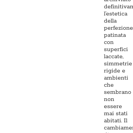
definitiva
l’estetica
della
perfezion
patinata
con
superfici
laccate,
simmetrie
rigide e
ambienti
che
sembrano
non
essere
mai stati
abitati. Il
cambiame