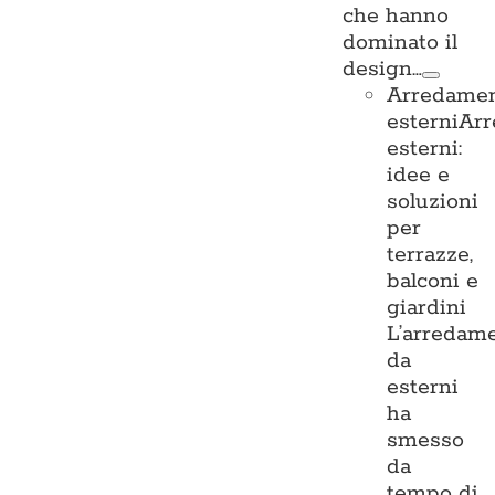
che hanno
dominato il
design…
Arredame
esterni
Ar
esterni:
idee e
soluzioni
per
terrazze,
balconi e
giardini
L’arredam
da
esterni
ha
smesso
da
tempo di