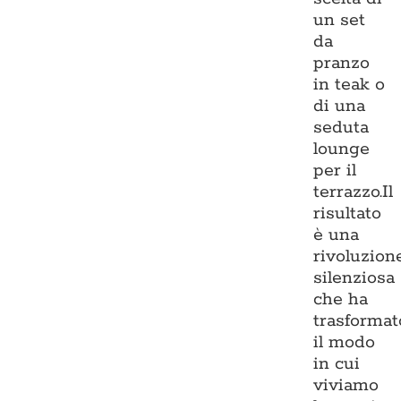
un set
da
pranzo
in teak o
di una
seduta
lounge
per il
terrazzo.Il
risultato
è una
rivoluzion
silenziosa
che ha
trasformat
il modo
in cui
viviamo