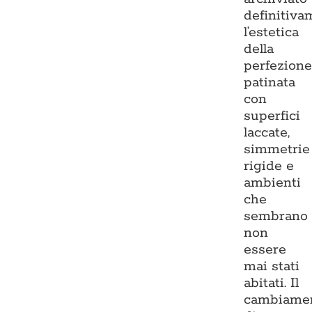
definitiva
l’estetica
della
perfezion
patinata
con
superfici
laccate,
simmetrie
rigide e
ambienti
che
sembrano
non
essere
mai stati
abitati. Il
cambiame