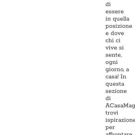
di
essere
in quella
posizione
e dove
chi ci
vive si
sente,
ogni
giorno, a
casa! In
questa
sezione
di
ACasaMag
trovi
ispirazion
per
affrontare