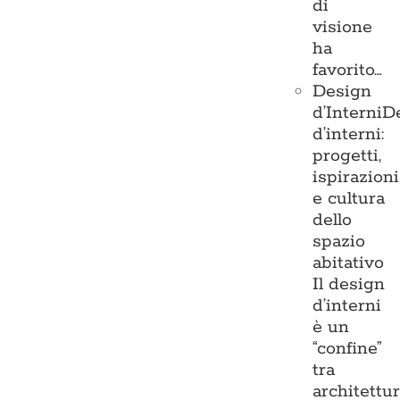
di
visione
ha
favorito…
Design
d’Interni
D
d’interni:
progetti,
ispirazioni
e cultura
dello
spazio
abitativo
Il design
d’interni
è un
“confine”
tra
architettu