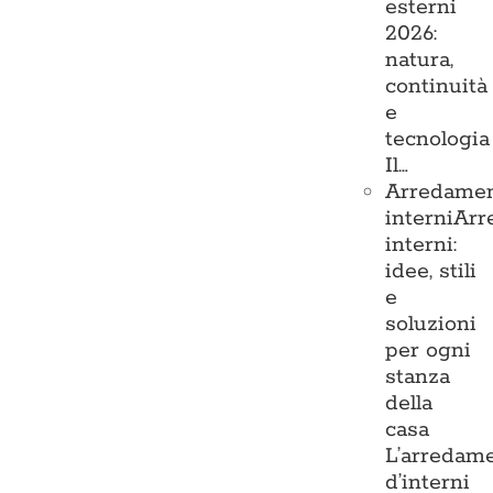
esterni
2026:
natura,
continuità
e
tecnologia
Il…
Arredame
interni
Arr
interni:
idee, stili
e
soluzioni
per ogni
stanza
della
casa
L’arredam
d’interni