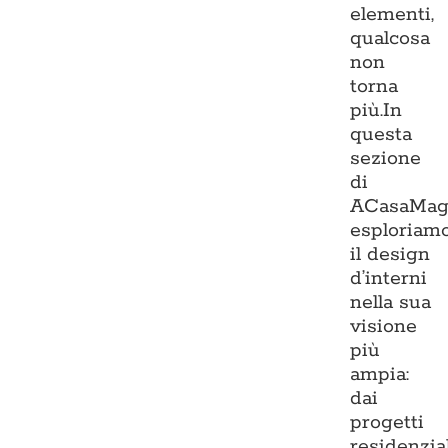
elementi,
qualcosa
non
torna
più.In
questa
sezione
di
ACasaMag
esploriam
il design
d’interni
nella sua
visione
più
ampia:
dai
progetti
residenzia