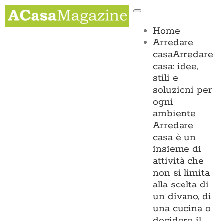
Salta
Toggle
al
Navigation
contenuto
Home
Arredare
casa
Arredare
casa: idee,
stili e
soluzioni per
ogni
ambiente
Arredare
casa è un
insieme di
attività che
non si limita
alla scelta di
un divano, di
una cucina o
decidere il