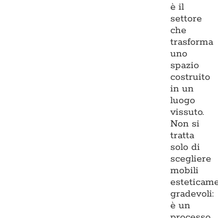
è il
settore
che
trasforma
uno
spazio
costruito
in un
luogo
vissuto.
Non si
tratta
solo di
scegliere
mobili
esteticam
gradevoli:
è un
processo