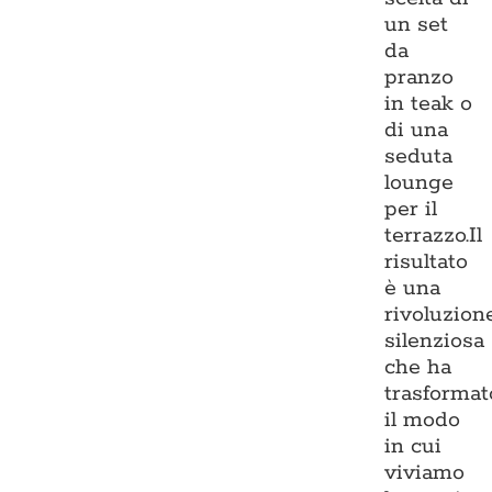
un set
da
pranzo
in teak o
di una
seduta
lounge
per il
terrazzo.Il
risultato
è una
rivoluzion
silenziosa
che ha
trasformat
il modo
in cui
viviamo