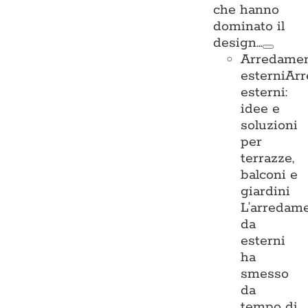
che hanno
dominato il
design…
Arredame
esterni
Ar
esterni:
idee e
soluzioni
per
terrazze,
balconi e
giardini
L’arredam
da
esterni
ha
smesso
da
tempo di