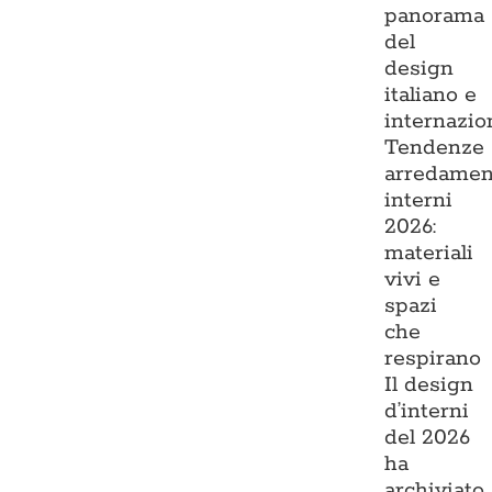
panorama
del
design
italiano e
internazio
Tendenze
arredamen
interni
2026:
materiali
vivi e
spazi
che
respirano
Il design
d’interni
del 2026
ha
archiviato