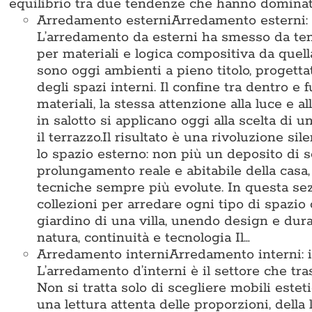
equilibrio tra due tendenze che hanno dominat
Arredamento esterni
Arredamento esterni: i
L’arredamento da esterni ha smesso da tem
per materiali e logica compositiva da quella 
sono oggi ambienti a pieno titolo, progettat
degli spazi interni. Il confine tra dentro e fu
materiali, la stessa attenzione alla luce e 
in salotto si applicano oggi alla scelta di 
il terrazzo.Il risultato è una rivoluzione s
lo spazio esterno: non più un deposito di s
prolungamento reale e abitabile della casa, 
tecniche sempre più evolute. In questa se
collezioni per arredare ogni tipo di spazi
giardino di una villa, unendo design e dur
natura, continuità e tecnologia Il…
Arredamento interni
Arredamento interni: id
L’arredamento d’interni è il settore che tr
Non si tratta solo di scegliere mobili este
una lettura attenta delle proporzioni, della