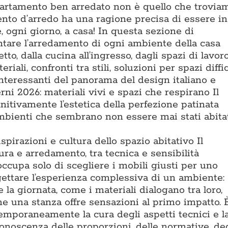
ppartamento ben arredato non è quello che trovia
ento d’arredo ha una ragione precisa di essere in
, ogni giorno, a casa! In questa sezione di
ntare l’arredamento di ogni ambiente della casa
to, dalla cucina all’ingresso, dagli spazi di lavor
riali, confronti tra stili, soluzioni per spazi diffic
interessanti del panorama del design italiano e
i 2026: materiali vivi e spazi che respirano Il
nitivamente l’estetica della perfezione patinata
ambienti che sembrano non essere mai stati abitat
ispirazioni e cultura dello spazio abitativo Il
tura e arredamento, tra tecnica e sensibilità
occupa solo di scegliere i mobili giusti per uno
ettare l’esperienza complessiva di un ambiente:
 la giornata, come i materiali dialogano tra loro,
e una stanza offre sensazioni al primo impatto. È
mporaneamente la cura degli aspetti tecnici e l
 conoscenza delle proporzioni, delle normative, de