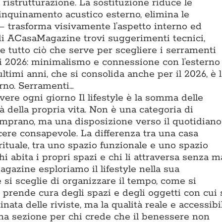
 ristrutturazione. La sostituzione riduce le
’inquinamento acustico esterno, elimina le
 — trasforma visivamente l’aspetto interno ed
 di ACasaMagazine trovi suggerimenti tecnici,
 e tutto ciò che serve per scegliere i serramenti
ti 2026: minimalismo e connessione con l’esterno
ltimi anni, che si consolida anche per il 2026, è 
erno. Serramenti…
vivere ogni giorno Il lifestyle è la somma delle
à della propria vita. Non è una categoria di
omprano, ma una disposizione verso il quotidiano
cere consapevole. La differenza tra una casa
rituale, tra uno spazio funzionale e uno spazio
i abita i propri spazi e chi li attraversa senza m
gazine esploriamo il lifestyle nella sua
si sceglie di organizzare il tempo, come si
i prende cura degli spazi e degli oggetti con cui 
nata delle riviste, ma la qualità reale e accessibi
Una sezione per chi crede che il benessere non