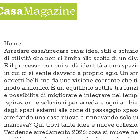
Salta
al
contenuto
gle
igation
Home
Arredare casa
Arredare casa: idee, stili e solu
di attività che non si limita alla scelta di un di
È il processo con cui si dà identità a uno spazi
in cui ci si sente davvero a proprio agio. Un a
oggetti belli, ma da una visione coerente che ti
modo armonico. È un equilibrio sottile tra funzi
e possibilità di migliorare e integrare nel te
ispirazioni e soluzioni per arredare ogni ambien
dagli spazi esterni alle zone di passaggio spess
arredando una casa nuova o rinnovando solo un
mancava? Qui trovi tante idee e nuove collezion
Tendenze arredamento 2026: cosa si muove nel 