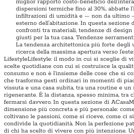
miglior rapporto costo-beneficio dell’intera
dispersioni termiche fino al 30%, abbatte l
infiltrazioni di umidità e — non da ultimo
esterno dell’abitazione. In questa sezione
confronti tra materiali, tendenze di design
giusti per la tua casa. Tendenze serramen
La tendenza architettonica più forte degli u
ricerca della massima apertura verso l’est
Lifestyle
Lifestyle: il modo in cui si sceglie di 
scelte quotidiane con cui si costruisce la qualit
consumo e non è l’insieme delle cose che si c
che trasforma gesti ordinari in momenti di pia
vissuta e una casa subita, tra una routine e un 
rigenerante. È la distanza, spesso minima, tra ch
fermarsi davvero. In questa sezione di ACasaMa
dimensione più concreta e più personale: come 
coltivano le passioni, come si riceve, come ci s
condivide la quotidianità. Non la perfezione pati
di chi ha scelto di vivere con più intenzione. 