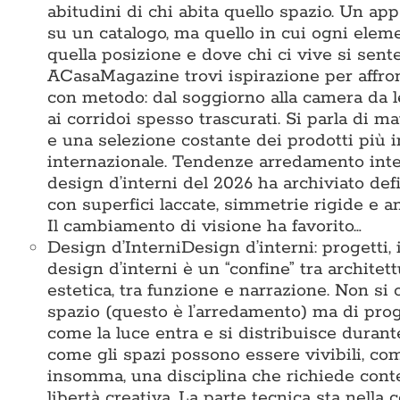
abitudini di chi abita quello spazio. Un a
su un catalogo, ma quello in cui ogni elem
quella posizione e dove chi ci vive si sente
ACasaMagazine trovi ispirazione per affro
con metodo: dal soggiorno alla camera da let
ai corridoi spesso trascurati. Si parla di mate
e una selezione costante dei prodotti più 
internazionale. Tendenze arredamento intern
design d’interni del 2026 ha archiviato defi
con superfici laccate, simmetrie rigide e 
Il cambiamento di visione ha favorito…
Design d’Interni
Design d’interni: progetti, 
design d’interni è un “confine” tra architet
estetica, tra funzione e narrazione. Non si 
spazio (questo è l’arredamento) ma di prog
come la luce entra e si distribuisce durante
come gli spazi possono essere vivibili, com
insomma, una disciplina che richiede conte
libertà creativa. La parte tecnica sta nella