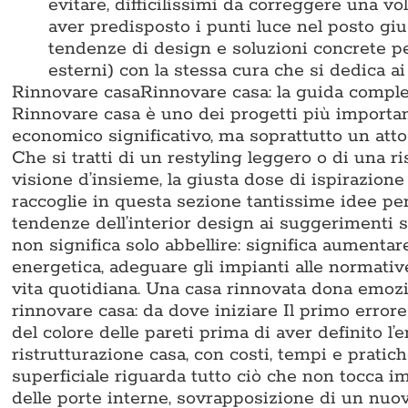
evitare, difficilissimi da correggere una vo
aver predisposto i punti luce nel posto gi
tendenze di design e soluzioni concrete pe
esterni) con la stessa cura che si dedica ai
Rinnovare casa
Rinnovare casa: la guida complet
Rinnovare casa è uno dei progetti più important
economico significativo, ma soprattutto un atto 
Che si tratti di un restyling leggero o di una r
visione d’insieme, la giusta dose di ispirazion
raccoglie in questa sezione tantissime idee per 
tendenze dell’interior design ai suggerimenti s
non significa solo abbellire: significa aumentare
energetica, adeguare gli impianti alle normative 
vita quotidiana. Una casa rinnovata dona emoz
rinnovare casa: da dove iniziare Il primo errore 
del colore delle pareti prima di aver definito l’en
ristrutturazione casa, con costi, tempi e pratich
superficiale riguarda tutto ciò che non tocca im
delle porte interne, sovrapposizione di un nu