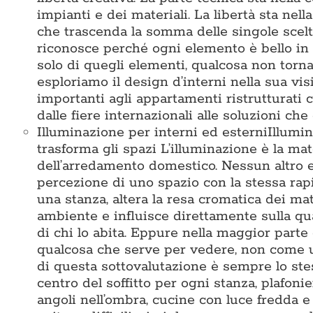
impianti e dei materiali. La libertà sta nell
che trascenda la somma delle singole scelte
riconosce perché ogni elemento è bello in
solo di quegli elementi, qualcosa non tor
esploriamo il design d’interni nella sua vis
importanti agli appartamenti ristrutturati
dalle fiere internazionali alle soluzioni che
Illuminazione per interni ed esterni
Illumin
trasforma gli spazi L’illuminazione è la m
dell’arredamento domestico. Nessun altro e
percezione di uno spazio con la stessa rapi
una stanza, altera la resa cromatica dei ma
ambiente e influisce direttamente sulla qua
di chi lo abita. Eppure nella maggior parte
qualcosa che serve per vedere, non come un
di questa sottovalutazione è sempre lo ste
centro del soffitto per ogni stanza, plafon
angoli nell’ombra, cucine con luce fredda e