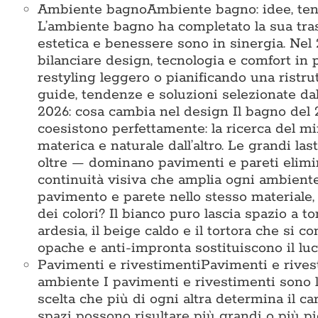
Ambiente bagno
Ambiente bagno: idee, te
L’ambiente bagno ha completato la sua tra
estetica e benessere sono in sinergia. Nel 2
bilanciare design, tecnologia e comfort in 
restyling leggero o pianificando una ristru
guide, tendenze e soluzioni selezionate 
2026: cosa cambia nel design Il bagno del
coesistono perfettamente: la ricerca del mi
materica e naturale dall’altro. Le grandi l
oltre — dominano pavimenti e pareti elimin
continuità visiva che amplia ogni ambiente.
pavimento e parete nello stesso materiale
dei colori? Il bianco puro lascia spazio a ton
ardesia, il beige caldo e il tortora che si
opache e anti-impronta sostituiscono il lu
Pavimenti e rivestimenti
Pavimenti e rives
ambiente I pavimenti e rivestimenti sono la
scelta che più di ogni altra determina il ca
spazi possono risultare più grandi o più picc