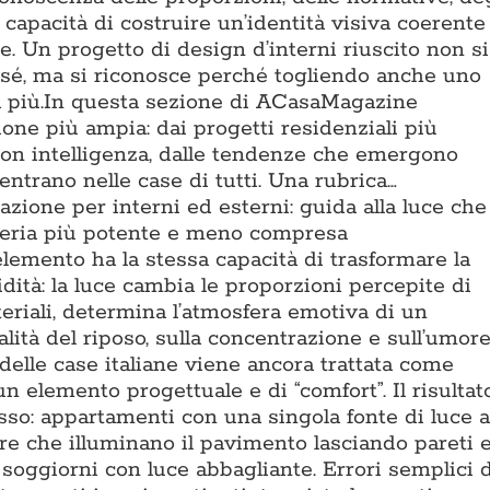
a capacità di costruire un’identità visiva coerente
. Un progetto di design d’interni riuscito non si
 sé, ma si riconosce perché togliendo anche uno
na più.In questa sezione di ACasaMagazine
ione più ampia: dai progetti residenziali più
 con intelligenza, dalle tendenze che emergono
 entrano nelle case di tutti. Una rubrica…
azione per interni ed esterni: guida alla luce che
ateria più potente e meno compresa
lemento ha la stessa capacità di trasformare la
dità: la luce cambia le proporzioni percepite di
teriali, determina l’atmosfera emotiva di un
lità del riposo, sulla concentrazione e sull’umor
 delle case italiane viene ancora trattata come
 elemento progettuale e di “comfort”. Il risultat
sso: appartamenti con una singola fonte di luce a
iere che illuminano il pavimento lasciando pareti 
 soggiorni con luce abbagliante. Errori semplici 