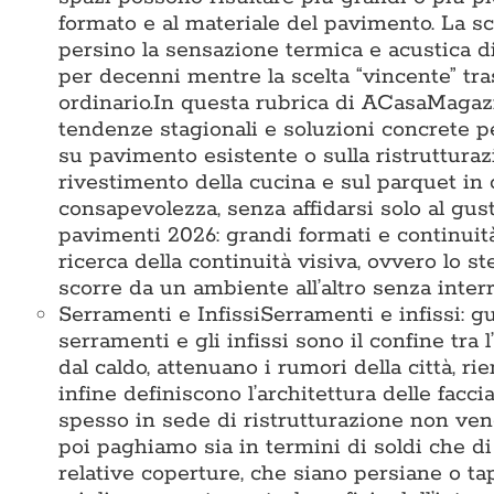
formato e al materiale del pavimento. La sc
persino la sensazione termica e acustica di
per decenni mentre la scelta “vincente” 
ordinario.In questa rubrica di ACasaMagazin
tendenze stagionali e soluzioni concrete pe
su pavimento esistente o sulla ristrutturaz
rivestimento della cucina e sul parquet in 
consapevolezza, senza affidarsi solo al gu
pavimenti 2026: grandi formati e continuit
ricerca della continuità visiva, ovvero lo s
scorre da un ambiente all’altro senza interr
Serramenti e Infissi
Serramenti e infissi: g
serramenti e gli infissi sono il confine tra l
dal caldo, attenuano i rumori della città, r
infine definiscono l’architettura delle facc
spesso in sede di ristrutturazione non vengo
poi paghiamo sia in termini di soldi che di 
relative coperture, che siano persiane o ta