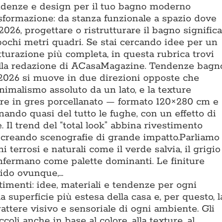
ndenze e design per il tuo bagno moderno
sformazione: da stanza funzionale a spazio dove
026, progettare o ristrutturare il bagno signific
pochi metri quadri. Se stai cercando idee per un
tturazione più completa, in questa rubrica trovi
dalla redazione di ACasaMagazine. Tendenze bagn
 2026 si muove in due direzioni opposte che
nimalismo assoluto da un lato, e la texture
astre in gres porcellanato — formato 120×280 cm e
ando quasi del tutto le fughe, con un effetto di
 Il trend del “total look” abbina rivestimento
, creando scenografie di grande impatto.Parliamo
i terrosi e naturali come il verde salvia, il grigio
 confermano come palette dominanti. Le finiture
cido ovunque,…
timenti: idee, materiali e tendenze per ogni
 superficie più estesa della casa e, per questo, l
rattere visivo e sensoriale di ogni ambiente. Gli
oli anche in base al colore, alla texture, al