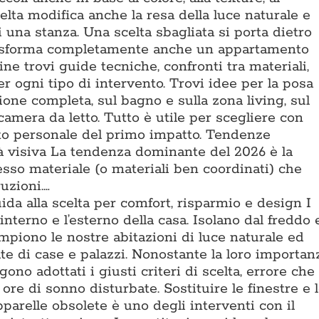
elta modifica anche la resa della luce naturale e
 una stanza. Una scelta sbagliata si porta dietro
trasforma completamente anche un appartamento
e trovi guide tecniche, confronti tra materiali,
r ogni tipo di intervento. Trovi idee per la posa
ione completa, sul bagno e sulla zona living, sul
camera da letto. Tutto è utile per scegliere con
sto personale del primo impatto. Tendenze
à visiva La tendenza dominante del 2026 è la
tesso materiale (o materiali ben coordinati) che
uzioni.…
uida alla scelta per comfort, risparmio e design I
’interno e l’esterno della casa. Isolano dal freddo 
iempiono le nostre abitazioni di luce naturale ed
iate di case e palazzi. Nonostante la loro importan
no adottati i giusti criteri di scelta, errore che
ore di sonno disturbate. Sostituire le finestre e 
pparelle obsolete è uno degli interventi con il