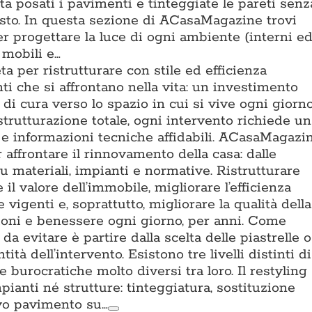
lta posati i pavimenti e tinteggiate le pareti senz
usto. In questa sezione di ACasaMagazine trovi
r progettare la luce di ogni ambiente (interni e
 mobili e…
a per ristrutturare con stile ed efficienza
i che si affrontano nella vita: un investimento
di cura verso lo spazio in cui si vive ogni giorno
istrutturazione totale, ogni intervento richiede u
e e informazioni tecniche affidabili. ACasaMagazi
affrontare il rinnovamento della casa: dalle
u materiali, impianti e normative. Ristrutturare
 il valore dell’immobile, migliorare l’efficienza
vigenti e, soprattutto, migliorare la qualità della
ioni e benessere ogni giorno, per anni. Come
da evitare è partire dalla scelta delle piastrelle o
tità dell’intervento. Esistono tre livelli distinti di
e burocratiche molto diversi tra loro. Il restyling
pianti né strutture: tinteggiatura, sostituzione
ovo pavimento su…