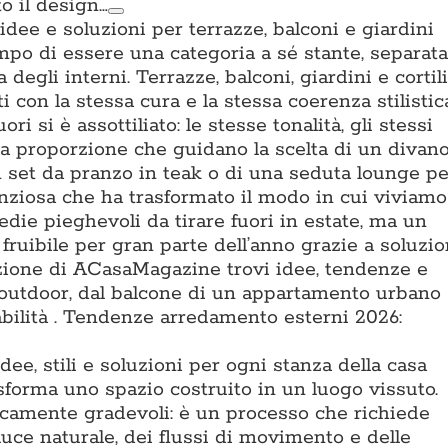
o il design…
dee e soluzioni per terrazze, balconi e giardini
po di essere una categoria a sé stante, separat
degli interni. Terrazze, balconi, giardini e cortil
i con la stessa cura e la stessa coerenza stilistic
ori si è assottiliato: le stesse tonalità, gli stessi
alla proporzione che guidano la scelta di un divan
un set da pranzo in teak o di una seduta lounge p
ilenziosa che ha trasformato il modo in cui viviamo
edie pieghevoli da tirare fuori in estate, ma un
fruibile per gran parte dell’anno grazie a soluzio
zione di ACasaMagazine trovi idee, tendenze e
o outdoor, dal balcone di un appartamento urbano 
abilità . Tendenze arredamento esterni 2026:
ee, stili e soluzioni per ogni stanza della casa
asforma uno spazio costruito in un luogo vissuto.
ticamente gradevoli: è un processo che richiede
 luce naturale, dei flussi di movimento e delle