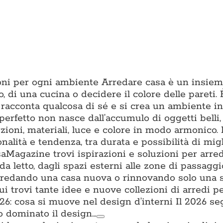
zioni per ogni ambiente Arredare casa è un insiem
o, di una cucina o decidere il colore delle pareti. È
 racconta qualcosa di sé e si crea un ambiente in 
erfetto non nasce dall’accumulo di oggetti belli
ioni, materiali, luce e colore in modo armonico.
onalità e tendenza, tra durata e possibilità di mig
aMagazine trovi ispirazioni e soluzioni per arre
da letto, dagli spazi esterni alle zone di passagg
i arredando una casa nuova o rinnovando solo una 
trovi tante idee e nuove collezioni di arredi per
: cosa si muove nel design d’interni Il 2026 s
o dominato il design…