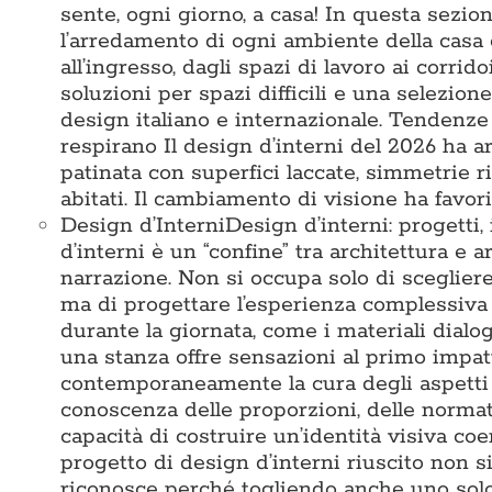
sente, ogni giorno, a casa! In questa sezi
l’arredamento di ogni ambiente della casa 
all’ingresso, dagli spazi di lavoro ai corridoi
soluzioni per spazi difficili e una selezio
design italiano e internazionale. Tendenze
respirano Il design d’interni del 2026 ha ar
patinata con superfici laccate, simmetrie 
abitati. Il cambiamento di visione ha favori
Design d’Interni
Design d’interni: progetti,
d’interni è un “confine” tra architettura e a
narrazione. Non si occupa solo di sceglier
ma di progettare l’esperienza complessiva 
durante la giornata, come i materiali dialo
una stanza offre sensazioni al primo impat
contemporaneamente la cura degli aspetti te
conoscenza delle proporzioni, delle normativ
capacità di costruire un’identità visiva c
progetto di design d’interni riuscito non s
riconosce perché togliendo anche uno solo