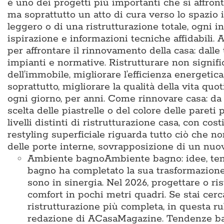
è uno dei progetti più importanti che si affron
ma soprattutto un atto di cura verso lo spazio i
leggero o di una ristrutturazione totale, ogni i
ispirazione e informazioni tecniche affidabili
per affrontare il rinnovamento della casa: dalle
impianti e normative. Ristrutturare non signific
dell’immobile, migliorare l’efficienza energetic
soprattutto, migliorare la qualità della vita q
ogni giorno, per anni. Come rinnovare casa: da d
scelta delle piastrelle o del colore delle pareti 
livelli distinti di ristrutturazione casa, con cos
restyling superficiale riguarda tutto ciò che no
delle porte interne, sovrapposizione di un nu
Ambiente bagno
Ambiente bagno: idee, te
bagno ha completato la sua trasformazione
sono in sinergia. Nel 2026, progettare o ris
comfort in pochi metri quadri. Se stai cer
ristrutturazione più completa, in questa ru
redazione di ACasaMagazine. Tendenze bag