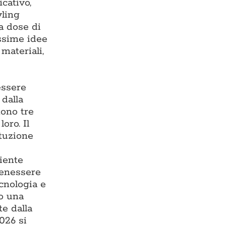
cativo,
yling
ta dose di
issime idee
materiali,
essere
 dalla
tono tre
oro. Il
ituzione
iente
benessere
ecnologia e
do una
te dalla
026 si