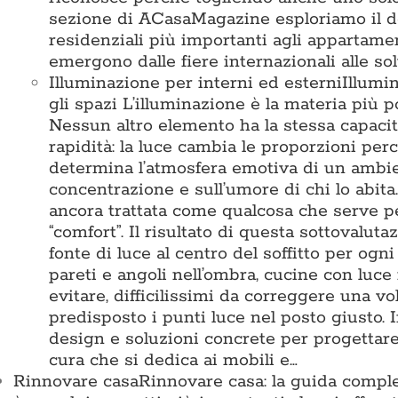
sezione di ACasaMagazine esploriamo il des
residenziali più importanti agli appartamen
emergono dalle fiere internazionali alle so
Illuminazione per interni ed esterni
Illumi
gli spazi L’illuminazione è la materia pi
Nessun altro elemento ha la stessa capacit
rapidità: la luce cambia le proporzioni perc
determina l’atmosfera emotiva di un ambient
concentrazione e sull’umore di chi lo abita
ancora trattata come qualcosa che serve 
“comfort”. Il risultato di questa sottovalu
fonte di luce al centro del soffitto per ogn
pareti e angoli nell’ombra, cucine con luce
evitare, difficilissimi da correggere una vo
predisposto i punti luce nel posto giusto
design e soluzioni concrete per progettare 
cura che si dedica ai mobili e…
Rinnovare casa
Rinnovare casa: la guida comple