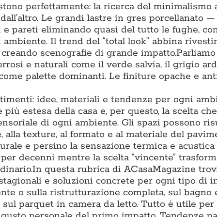
tono perfettamente: la ricerca del minimalismo 
 dall’altro. Le grandi lastre in gres porcellanato 
 pareti eliminando quasi del tutto le fughe, co
 ambiente. Il trend del “total look” abbina rivest
, creando scenografie di grande impatto.Parliamo
rrosi e naturali come il verde salvia, il grigio arde
 come palette dominanti. Le finiture opache e ant
timenti: idee, materiali e tendenze per ogni amb
più estesa della casa e, per questo, la scelta che
sensoriale di ogni ambiente. Gli spazi possono ris
, alla texture, al formato e al materiale del pavim
turale e persino la sensazione termica e acustica
o per decenni mentre la scelta “vincente” trasfor
inario.In questa rubrica di ACasaMagazine trov
stagionali e soluzioni concrete per ogni tipo di i
te o sulla ristrutturazione completa, sul bagno e
 sul parquet in camera da letto. Tutto è utile per
al gusto personale del primo impatto. Tendenze p