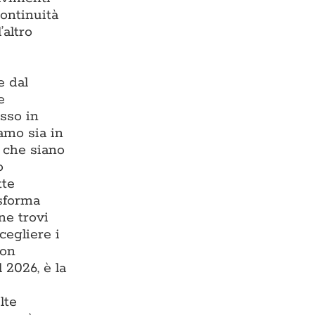
continuità
’altro
e dal
e
esso in
iamo sia in
, che siano
o
tte
asforma
ne trovi
cegliere i
con
 2026, è la
lte