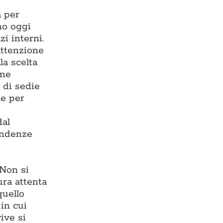
a per
ono oggi
zi interni.
 attenzione
la scelta
one
 di sedie
le per
dal
endenze
 Non si
ura attenta
quello
in cui
ive si