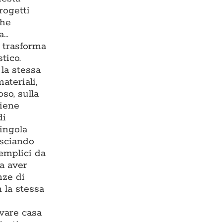
rogetti
che
a…
e trasforma
tico.
la stessa
ateriali,
so, sulla
viene
di
singola
asciando
semplici da
za aver
nze di
 la stessa
ovare casa