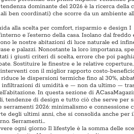
a tendenza dominante del 2026 è la ricerca della 
iali ben coordinati) che scorre da un ambiente all
uida alla scelta per comfort, risparmio e design I
l’interno e l’esterno della casa. Isolano dal freddo 
iono le nostre abitazioni di luce naturale ed infin
 case e palazzi. Nonostante la loro importanza, sp
ti i giusti criteri di scelta, errore che poi pagh
ate. Sostituire le finestre e le relative coperture
interventi con il miglior rapporto costo-benefici
e riduce le dispersioni termiche fino al 30%, abba
e infiltrazioni di umidità e — non da ultimo — tr
ell’abitazione. In questa sezione di ACasaMagazi
li, tendenze di design e tutto ciò che serve per s
nze serramenti 2026: minimalismo e connessione 
te degli ultimi anni, che si consolida anche per il
erno. Serramenti…
vivere ogni giorno Il lifestyle è la somma delle sce