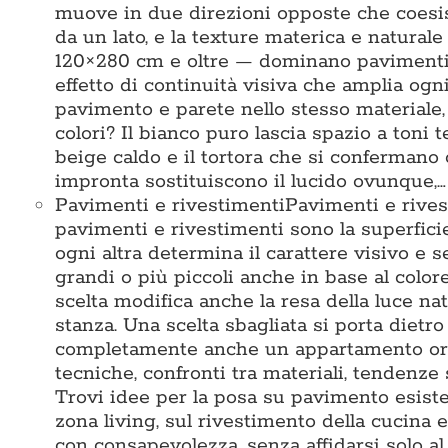
muove in due direzioni opposte che coesis
da un lato, e la texture materica e naturale
120×280 cm e oltre — dominano pavimenti e
effetto di continuità visiva che amplia ogni
pavimento e parete nello stesso materiale
colori? Il bianco puro lascia spazio a toni te
beige caldo e il tortora che si confermano
impronta sostituiscono il lucido ovunque,…
Pavimenti e rivestimenti
Pavimenti e rives
pavimenti e rivestimenti sono la superficie 
ogni altra determina il carattere visivo e 
grandi o più piccoli anche in base al colore
scelta modifica anche la resa della luce na
stanza. Una scelta sbagliata si porta dietr
completamente anche un appartamento ord
tecniche, confronti tra materiali, tendenze 
Trovi idee per la posa su pavimento esisten
zona living, sul rivestimento della cucina e
con consapevolezza, senza affidarsi solo 