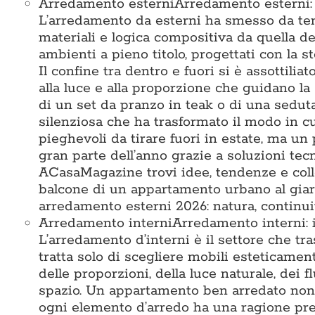
Arredamento esterni
Arredamento esterni: i
L’arredamento da esterni ha smesso da tem
materiali e logica compositiva da quella deg
ambienti a pieno titolo, progettati con la st
Il confine tra dentro e fuori si è assottiliat
alla luce e alla proporzione che guidano la 
di un set da pranzo in teak o di una seduta 
silenziosa che ha trasformato il modo in c
pieghevoli da tirare fuori in estate, ma un 
gran parte dell’anno grazie a soluzioni te
ACasaMagazine trovi idee, tendenze e colle
balcone di un appartamento urbano al giard
arredamento esterni 2026: natura, continuit
Arredamento interni
Arredamento interni: i
L’arredamento d’interni è il settore che tr
tratta solo di scegliere mobili esteticamen
delle proporzioni, della luce naturale, dei 
spazio. Un appartamento ben arredato non 
ogni elemento d’arredo ha una ragione prec