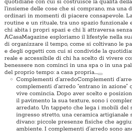
quotidiane con cui si costruisce la qualità del
l’insieme delle cose che si comprano, ma una d
ordinari in momenti di piacere consapevole. La 
routine e un rituale, tra uno spazio funzionale
chi abita i propri spazi e chi li attraversa sen
ACasaMagazine esploriamo il lifestyle nella su
di organizzare il tempo, come si coltivano le p
e degli oggetti con cui si condivide la quotidian
reale e accessibile di chi ha scelto di vivere c
benessere non cominci in una spa o in una pal
del proprio tempo: a casa propria.…
Complementi d’arredo
Complementi d’arredo
complementi d’arredo “entrano in azione” qu
vive comincia. Dopo aver scelto e posiziona
il pavimento la sua texture, sono i complem
arredato. Un tappeto che lega i mobili del 
ingresso stretto, una ceramica artigianale 
divano: piccole presenze fisiche che aggiun
ambiente. I complementi d’arredo sono anche i