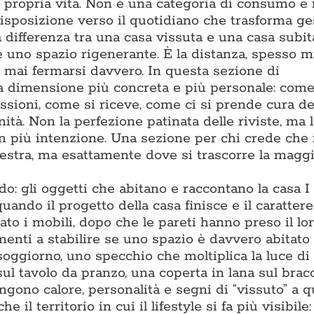
la propria vita. Non è una categoria di consumo e
isposizione verso il quotidiano che trasforma ge
differenza tra una casa vissuta e una casa subita
 e uno spazio rigenerante. È la distanza, spesso m
za mai fermarsi davvero. In questa sezione di
a dimensione più concreta e più personale: come
assioni, come si riceve, come ci si prende cura de
ità. Non la perfezione patinata delle riviste, ma l
on più intenzione. Una sezione per chi crede che 
estra, ma esattamente dove si trascorre la maggi
: gli oggetti che abitano e raccontano la casa I
ando il progetto della casa finisce e il carattere 
to i mobili, dopo che le pareti hanno preso il lor
enti a stabilire se uno spazio è davvero abitato 
soggiorno, uno specchio che moltiplica la luce di
sul tavolo da pranzo, una coperta in lana sul bracc
gono calore, personalità e segni di “vissuto” a q
l territorio in cui il lifestyle si fa più visibile: