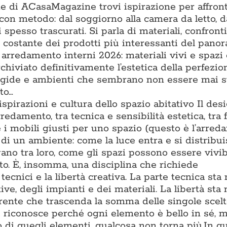
one di ACasaMagazine trovi ispirazione per affron
con metodo: dal soggiorno alla camera da letto, d
 spesso trascurati. Si parla di materiali, confronti t
ne costante dei prodotti più interessanti del pano
 arredamento interni 2026: materiali vivi e spazi
chiviato definitivamente l’estetica della perfezio
rigide e ambienti che sembrano non essere mai s
to…
 ispirazioni e cultura dello spazio abitativo Il des
rredamento, tra tecnica e sensibilità estetica, tra
e i mobili giusti per uno spazio (questo è l’arre
di un ambiente: come la luce entra e si distribu
gano tra loro, come gli spazi possono essere vivib
to. È, insomma, una disciplina che richiede
cnici e la libertà creativa. La parte tecnica sta 
e, degli impianti e dei materiali. La libertà sta 
oerente che trascenda la somma delle singole scel
i riconosce perché ogni elemento è bello in sé, m
 di quegli elementi, qualcosa non torna più.In q