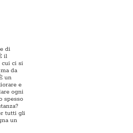
e di
 il
cui ci si
, ma da
 È un
liorare e
dare ogni
io spesso
stanza?
 tutti gli
egna un