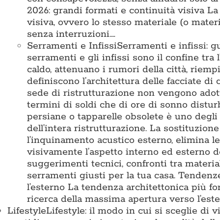
2026: grandi formati e continuità visiva L
visiva, ovvero lo stesso materiale (o mater
senza interruzioni.…
Serramenti e Infissi
Serramenti e infissi: g
serramenti e gli infissi sono il confine tra 
caldo, attenuano i rumori della città, riemp
definiscono l’architettura delle facciate di
sede di ristrutturazione non vengono adotta
termini di soldi che di ore di sonno disturb
persiane o tapparelle obsolete è uno degli 
dell’intera ristrutturazione. La sostituzion
l’inquinamento acustico esterno, elimina l
visivamente l’aspetto interno ed esterno d
suggerimenti tecnici, confronti tra materia
serramenti giusti per la tua casa. Tende
l’esterno La tendenza architettonica più for
ricerca della massima apertura verso l’est
Lifestyle
Lifestyle: il modo in cui si sceglie di 