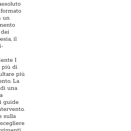
assoluto
— formato
n un
imento
 dei
sia, il
i-
iente I
 più di
ultare più
ento. La
 di una
ma
i guide
ntervento.
 sulla
 scegliere
avimenti