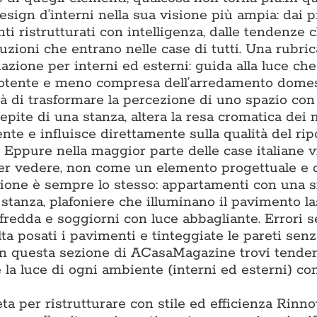
ign d’interni nella sua visione più ampia: dai p
ti ristrutturati con intelligenza, dalle tendenze 
luzioni che entrano nelle case di tutti. Una rubric
nazione per interni ed esterni: guida alla luce ch
ù potente e meno compresa dell’arredamento domes
à di trasformare la percezione di uno spazio con 
epite di una stanza, altera la resa cromatica dei m
e e influisce direttamente sulla qualità del ripo
. Eppure nella maggior parte delle case italiane 
per vedere, non come un elemento progettuale e 
tazione è sempre lo stesso: appartamenti con una 
i stanza, plafoniere che illuminano il pavimento l
 fredda e soggiorni con luce abbagliante. Errori 
lta posati i pavimenti e tinteggiate le pareti sen
. In questa sezione di ACasaMagazine trovi tende
la luce di ogni ambiente (interni ed esterni) con
ta per ristrutturare con stile ed efficienza Rinn