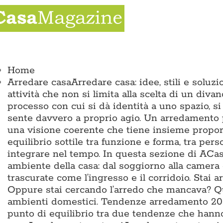
Salta
al
contenuto
ggle
vigation
Home
Arredare casa
Arredare casa: idee, stili e solu
attività che non si limita alla scelta di un divan
processo con cui si dà identità a uno spazio, si
sente davvero a proprio agio. Un arredamento p
una visione coerente che tiene insieme proporz
equilibrio sottile tra funzione e forma, tra pers
integrare nel tempo. In questa sezione di ACas
ambiente della casa: dal soggiorno alla camera 
trascurate come l’ingresso e il corridoio. Sta
Oppure stai cercando l’arredo che mancava? Qui 
ambienti domestici. Tendenze arredamento 2026
punto di equilibrio tra due tendenze che hann