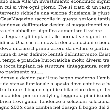
tano nella vita: un investimento economico signifi
n cui si vive ogni giorno. Che si tratti di un rest
ntervento richiede una visione d’insieme, la gius
. ACasaMagazine raccoglie in questa sezione tant
 tendenze dell’interior design ai suggerimenti su 
a solo abbellire: significa aumentare il valore
a, adeguare gli impianti alle normative vigenti e,
uotidiana. Una casa rinnovata dona emozioni e ben
ove iniziare Il primo errore da evitare è partire
prima di aver definito l’entità dell’intervento. Esis
ti, tempi e pratiche burocratiche molto diversi tra l
n tocca impianti né strutture: tinteggiatura, sost
ovo pavimento su…
ndenze e design per il tuo bagno moderno L’amb
: da stanza funzionale a spazio dove estetica e 
trutturare il bagno significa bilanciare design, t
cando idee per un restyling leggero o pianifican
brica trovi guide, tendenze e soluzioni seleziona
no 2026: cosa cambia nel design Il bagno del 2