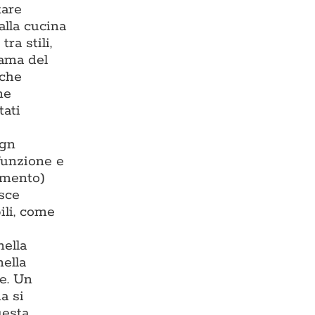
tare
alla cucina
ra stili,
rama del
 che
ne
tati
ign
 funzione e
damento)
isce
ili, come
nella
nella
te. Un
a si
uesta