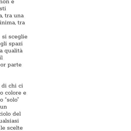
 non è
sti
, tra una
inima, tra
 si sceglie
gli spazi
a qualità
il
or parte
di chi ci
o colore e
o “solo”
 un
iolo del
ualsiasi
 le scelte