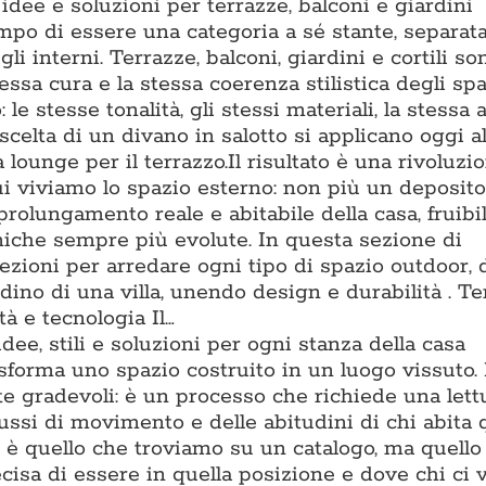
dee e soluzioni per terrazze, balconi e giardini
po di essere una categoria a sé stante, separat
li interni. Terrazze, balconi, giardini e cortili s
essa cura e la stessa coerenza stilistica degli spa
o: le stesse tonalità, gli stessi materiali, la stessa
scelta di un divano in salotto si applicano oggi al
lounge per il terrazzo.Il risultato è una rivoluzi
ui viviamo lo spazio esterno: non più un deposito
prolungamento reale e abitabile della casa, fruibi
cniche sempre più evolute. In questa sezione di
zioni per arredare ogni tipo di spazio outdoor, 
ino di una villa, unendo design e durabilità . T
à e tecnologia Il…
dee, stili e soluzioni per ogni stanza della casa
asforma uno spazio costruito in un luogo vissuto.
te gradevoli: è un processo che richiede una lett
flussi di movimento e delle abitudini di chi abita 
è quello che troviamo su un catalogo, ma quello 
isa di essere in quella posizione e dove chi ci v