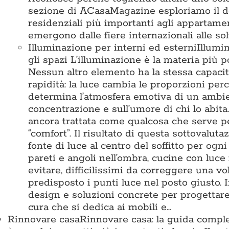
sezione di ACasaMagazine esploriamo il des
residenziali più importanti agli appartamen
emergono dalle fiere internazionali alle so
Illuminazione per interni ed esterni
Illumi
gli spazi L’illuminazione è la materia pi
Nessun altro elemento ha la stessa capacit
rapidità: la luce cambia le proporzioni perc
determina l’atmosfera emotiva di un ambient
concentrazione e sull’umore di chi lo abita
ancora trattata come qualcosa che serve 
“comfort”. Il risultato di questa sottovalu
fonte di luce al centro del soffitto per ogn
pareti e angoli nell’ombra, cucine con luce
evitare, difficilissimi da correggere una vo
predisposto i punti luce nel posto giusto
design e soluzioni concrete per progettare 
cura che si dedica ai mobili e…
Rinnovare casa
Rinnovare casa: la guida comple