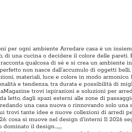
zioni per ogni ambiente Arredare casa è un insiem
o, di una cucina o decidere il colore delle pareti. È
 racconta qualcosa di sé e si crea un ambiente in 
erfetto non nasce dall’accumulo di oggetti belli
ioni, materiali, luce e colore in modo armonico.
onalità e tendenza, tra durata e possibilità di mig
aMagazine trovi ispirazioni e soluzioni per arre
da letto, dagli spazi esterni alle zone di passagg
i arredando una casa nuova o rinnovando solo una 
trovi tante idee e nuove collezioni di arredi per
: cosa si muove nel design d’interni Il 2026 s
o dominato il design…