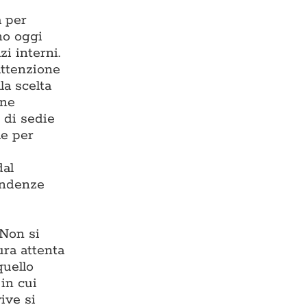
a per
ono oggi
zi interni.
 attenzione
la scelta
one
 di sedie
le per
dal
endenze
 Non si
ura attenta
quello
in cui
ive si