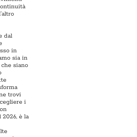
continuità
’altro
e dal
e
esso in
iamo sia in
, che siano
o
tte
asforma
ne trovi
cegliere i
con
 2026, è la
lte