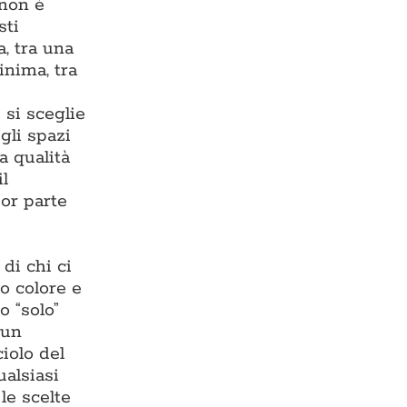
 non è
sti
, tra una
inima, tra
 si sceglie
gli spazi
a qualità
il
or parte
di chi ci
o colore e
o “solo”
 un
iolo del
ualsiasi
 le scelte