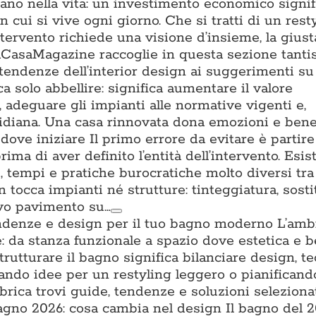
tano nella vita: un investimento economico signifi
n cui si vive ogni giorno. Che si tratti di un rest
ntervento richiede una visione d’insieme, la gius
. ACasaMagazine raccoglie in questa sezione tant
 tendenze dell’interior design ai suggerimenti su 
a solo abbellire: significa aumentare il valore
a, adeguare gli impianti alle normative vigenti e,
uotidiana. Una casa rinnovata dona emozioni e ben
ove iniziare Il primo errore da evitare è partire
prima di aver definito l’entità dell’intervento. Esis
ti, tempi e pratiche burocratiche molto diversi tra l
n tocca impianti né strutture: tinteggiatura, sost
ovo pavimento su…
ndenze e design per il tuo bagno moderno L’amb
: da stanza funzionale a spazio dove estetica e 
trutturare il bagno significa bilanciare design, t
cando idee per un restyling leggero o pianifican
brica trovi guide, tendenze e soluzioni seleziona
no 2026: cosa cambia nel design Il bagno del 2