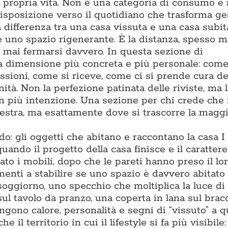
la propria vita. Non è una categoria di consumo e
isposizione verso il quotidiano che trasforma ge
differenza tra una casa vissuta e una casa subita
 e uno spazio rigenerante. È la distanza, spesso m
za mai fermarsi davvero. In questa sezione di
a dimensione più concreta e più personale: come
assioni, come si riceve, come ci si prende cura de
ità. Non la perfezione patinata delle riviste, ma l
on più intenzione. Una sezione per chi crede che 
estra, ma esattamente dove si trascorre la maggi
: gli oggetti che abitano e raccontano la casa I
ando il progetto della casa finisce e il carattere 
to i mobili, dopo che le pareti hanno preso il lor
enti a stabilire se uno spazio è davvero abitato 
soggiorno, uno specchio che moltiplica la luce di
sul tavolo da pranzo, una coperta in lana sul bracc
gono calore, personalità e segni di “vissuto” a q
l territorio in cui il lifestyle si fa più visibile: