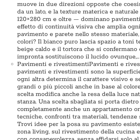
muove in due direzioni opposte che coesis
da un lato, e la texture materica e naturale
120×280 cm e oltre — dominano pavimenti e
effetto di continuità visiva che amplia ogni
pavimento e parete nello stesso materiale
colori? Il bianco puro lascia spazio a toni te
beige caldo e il tortora che si confermano
impronta sostituiscono il lucido ovunque,…
Pavimenti e rivestimenti
Pavimenti e rives
pavimenti e rivestimenti sono la superficie 
ogni altra determina il carattere visivo e 
grandi o più piccoli anche in base al colore
scelta modifica anche la resa della luce na
stanza. Una scelta sbagliata si porta dietr
completamente anche un appartamento ord
tecniche, confronti tra materiali, tendenze 
Trovi idee per la posa su pavimento esisten
zona living, sul rivestimento della cucina e
con consapevolezza, senza affidarsi solo 