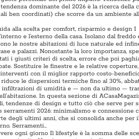
a tendenza dominante del 2026 è la ricerca della 
iali ben coordinati) che scorre da un ambiente all
uida alla scelta per comfort, risparmio e design I
l’interno e l’esterno della casa. Isolano dal freddo 
iono le nostre abitazioni di luce naturale ed infin
 case e palazzi. Nonostante la loro importanza, sp
ti i giusti criteri di scelta, errore che poi pagh
ate. Sostituire le finestre e le relative coperture
interventi con il miglior rapporto costo-benefici
e riduce le dispersioni termiche fino al 30%, abba
e infiltrazioni di umidità e — non da ultimo — tr
ell’abitazione. In questa sezione di ACasaMagazi
li, tendenze di design e tutto ciò che serve per s
nze serramenti 2026: minimalismo e connessione 
te degli ultimi anni, che si consolida anche per il
erno. Serramenti…
vivere ogni giorno Il lifestyle è la somma delle sce