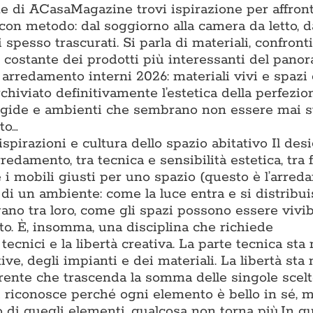
one di ACasaMagazine trovi ispirazione per affron
con metodo: dal soggiorno alla camera da letto, d
 spesso trascurati. Si parla di materiali, confronti t
ne costante dei prodotti più interessanti del pano
 arredamento interni 2026: materiali vivi e spazi
chiviato definitivamente l’estetica della perfezio
rigide e ambienti che sembrano non essere mai s
to…
 ispirazioni e cultura dello spazio abitativo Il des
rredamento, tra tecnica e sensibilità estetica, tra
e i mobili giusti per uno spazio (questo è l’arre
di un ambiente: come la luce entra e si distribu
gano tra loro, come gli spazi possono essere vivib
to. È, insomma, una disciplina che richiede
cnici e la libertà creativa. La parte tecnica sta 
e, degli impianti e dei materiali. La libertà sta 
oerente che trascenda la somma delle singole scel
i riconosce perché ogni elemento è bello in sé, m
 di quegli elementi, qualcosa non torna più.In q