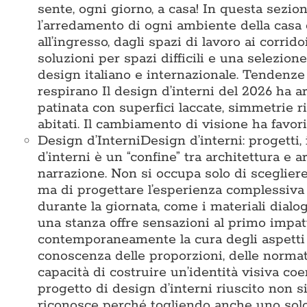
sente, ogni giorno, a casa! In questa sezi
l’arredamento di ogni ambiente della casa 
all’ingresso, dagli spazi di lavoro ai corridoi
soluzioni per spazi difficili e una selezio
design italiano e internazionale. Tendenze
respirano Il design d’interni del 2026 ha ar
patinata con superfici laccate, simmetrie 
abitati. Il cambiamento di visione ha favori
Design d’Interni
Design d’interni: progetti,
d’interni è un “confine” tra architettura e a
narrazione. Non si occupa solo di sceglier
ma di progettare l’esperienza complessiva 
durante la giornata, come i materiali dialo
una stanza offre sensazioni al primo impat
contemporaneamente la cura degli aspetti te
conoscenza delle proporzioni, delle normativ
capacità di costruire un’identità visiva c
progetto di design d’interni riuscito non s
riconosce perché togliendo anche uno solo