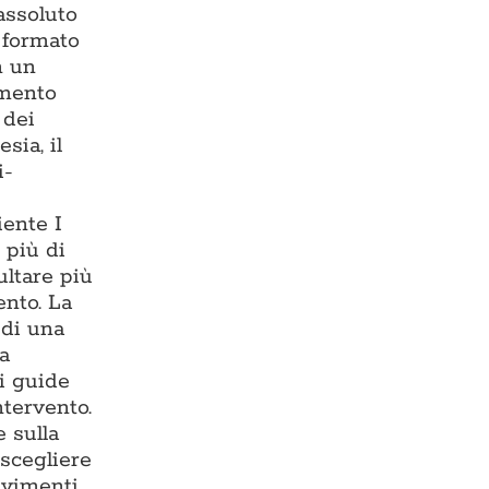
assoluto
— formato
n un
imento
 dei
sia, il
i-
iente I
 più di
ultare più
ento. La
 di una
ma
i guide
ntervento.
 sulla
 scegliere
avimenti