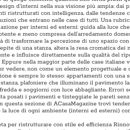
ign d’interni nella sua visione più ampia: dai p
ti ristrutturati con intelligenza, dalle tendenze 
luzioni che entrano nelle case di tutti. Una rubric
nazione per interni ed esterni: guida alla luce ch
ù potente e meno compresa dell’arredamento domes
à di trasformare la percezione di uno spazio con 
epite di una stanza, altera la resa cromatica dei m
e e influisce direttamente sulla qualità del ripo
. Eppure nella maggior parte delle case italiane 
per vedere, non come un elemento progettuale e 
tazione è sempre lo stesso: appartamenti con una 
i stanza, plafoniere che illuminano il pavimento l
 fredda e soggiorni con luce abbagliante. Errori 
lta posati i pavimenti e tinteggiate le pareti sen
. In questa sezione di ACasaMagazine trovi tende
la luce di ogni ambiente (interni ed esterni) con
ta per ristrutturare con stile ed efficienza Rinn