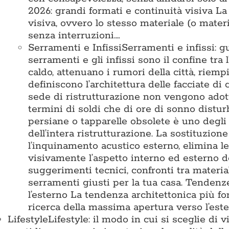
2026: grandi formati e continuità visiva L
visiva, ovvero lo stesso materiale (o mater
senza interruzioni.…
Serramenti e Infissi
Serramenti e infissi: g
serramenti e gli infissi sono il confine tra 
caldo, attenuano i rumori della città, riemp
definiscono l’architettura delle facciate di
sede di ristrutturazione non vengono adotta
termini di soldi che di ore di sonno disturb
persiane o tapparelle obsolete è uno degli 
dell’intera ristrutturazione. La sostituzion
l’inquinamento acustico esterno, elimina l
visivamente l’aspetto interno ed esterno d
suggerimenti tecnici, confronti tra materia
serramenti giusti per la tua casa. Tende
l’esterno La tendenza architettonica più for
ricerca della massima apertura verso l’est
Lifestyle
Lifestyle: il modo in cui si sceglie di 