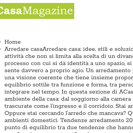
Salta
al
contenuto
ggle
vigation
Home
Arredare casa
Arredare casa: idee, stili e solu
attività che non si limita alla scelta di un divan
processo con cui si dà identità a uno spazio, si
sente davvero a proprio agio. Un arredamento p
una visione coerente che tiene insieme proporz
equilibrio sottile tra funzione e forma, tra pers
integrare nel tempo. In questa sezione di ACas
ambiente della casa: dal soggiorno alla camera 
trascurate come l’ingresso e il corridoio. Sta
Oppure stai cercando l’arredo che mancava? Qui 
ambienti domestici. Tendenze arredamento 2026
punto di equilibrio tra due tendenze che hann