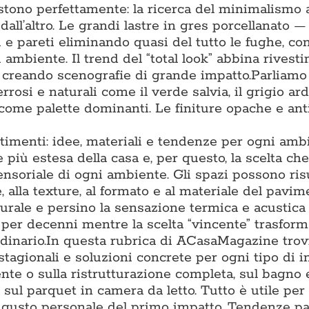
tono perfettamente: la ricerca del minimalismo 
 dall’altro. Le grandi lastre in gres porcellanato 
 pareti eliminando quasi del tutto le fughe, co
 ambiente. Il trend del “total look” abbina rivest
, creando scenografie di grande impatto.Parliamo
rrosi e naturali come il verde salvia, il grigio arde
 come palette dominanti. Le finiture opache e ant
timenti: idee, materiali e tendenze per ogni amb
più estesa della casa e, per questo, la scelta che
sensoriale di ogni ambiente. Gli spazi possono ris
, alla texture, al formato e al materiale del pavim
turale e persino la sensazione termica e acustica
o per decenni mentre la scelta “vincente” trasfor
inario.In questa rubrica di ACasaMagazine trov
stagionali e soluzioni concrete per ogni tipo di i
te o sulla ristrutturazione completa, sul bagno e
 sul parquet in camera da letto. Tutto è utile per
al gusto personale del primo impatto. Tendenze p