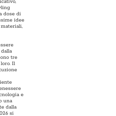
cativo,
yling
ta dose di
issime idee
materiali,
essere
 dalla
tono tre
oro. Il
ituzione
iente
benessere
ecnologia e
do una
te dalla
026 si