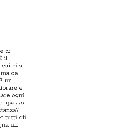
e di
 il
cui ci si
, ma da
 È un
liorare e
dare ogni
io spesso
stanza?
 tutti gli
egna un