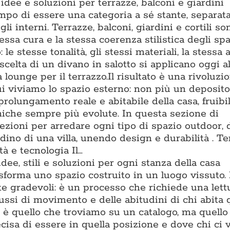
dee e soluzioni per terrazze, balconi e giardini
po di essere una categoria a sé stante, separat
li interni. Terrazze, balconi, giardini e cortili s
essa cura e la stessa coerenza stilistica degli spa
o: le stesse tonalità, gli stessi materiali, la stessa
scelta di un divano in salotto si applicano oggi al
lounge per il terrazzo.Il risultato è una rivoluzi
ui viviamo lo spazio esterno: non più un deposito
prolungamento reale e abitabile della casa, fruibi
cniche sempre più evolute. In questa sezione di
zioni per arredare ogni tipo di spazio outdoor, 
ino di una villa, unendo design e durabilità . T
à e tecnologia Il…
dee, stili e soluzioni per ogni stanza della casa
asforma uno spazio costruito in un luogo vissuto.
te gradevoli: è un processo che richiede una lett
flussi di movimento e delle abitudini di chi abita 
è quello che troviamo su un catalogo, ma quello 
isa di essere in quella posizione e dove chi ci v