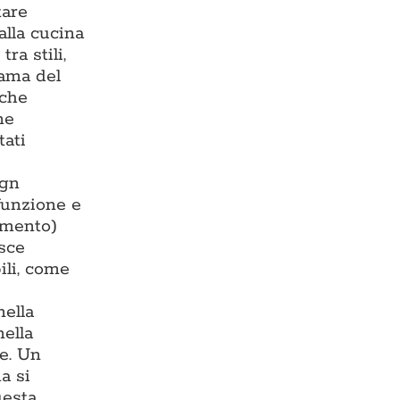
tare
alla cucina
ra stili,
rama del
 che
ne
tati
ign
 funzione e
damento)
isce
ili, come
nella
nella
te. Un
a si
uesta