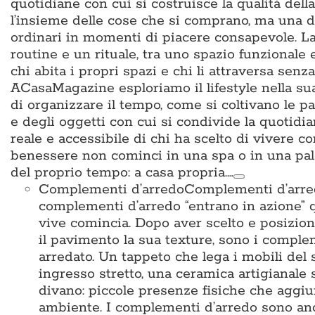
quotidiane con cui si costruisce la qualità del
l’insieme delle cose che si comprano, ma una d
ordinari in momenti di piacere consapevole. La 
routine e un rituale, tra uno spazio funzionale
chi abita i propri spazi e chi li attraversa sen
ACasaMagazine esploriamo il lifestyle nella su
di organizzare il tempo, come si coltivano le p
e degli oggetti con cui si condivide la quotidian
reale e accessibile di chi ha scelto di vivere c
benessere non cominci in una spa o in una pal
del proprio tempo: a casa propria.…
Complementi d’arredo
Complementi d’arredo
complementi d’arredo “entrano in azione” qu
vive comincia. Dopo aver scelto e posiziona
il pavimento la sua texture, sono i complem
arredato. Un tappeto che lega i mobili del 
ingresso stretto, una ceramica artigianale 
divano: piccole presenze fisiche che aggiun
ambiente. I complementi d’arredo sono anche i