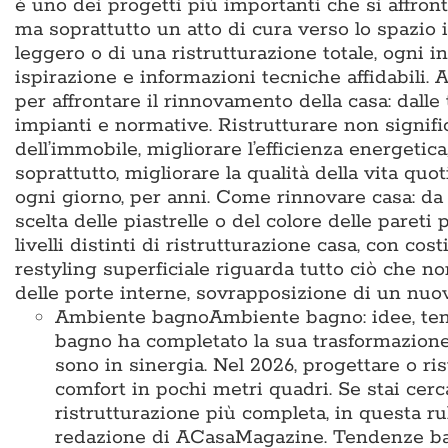
è uno dei progetti più importanti che si affron
ma soprattutto un atto di cura verso lo spazio i
leggero o di una ristrutturazione totale, ogni i
ispirazione e informazioni tecniche affidabili
per affrontare il rinnovamento della casa: dalle
impianti e normative. Ristrutturare non signific
dell’immobile, migliorare l’efficienza energetic
soprattutto, migliorare la qualità della vita q
ogni giorno, per anni. Come rinnovare casa: da d
scelta delle piastrelle o del colore delle pareti 
livelli distinti di ristrutturazione casa, con cos
restyling superficiale riguarda tutto ciò che no
delle porte interne, sovrapposizione di un nu
Ambiente bagno
Ambiente bagno: idee, te
bagno ha completato la sua trasformazione
sono in sinergia. Nel 2026, progettare o ris
comfort in pochi metri quadri. Se stai cer
ristrutturazione più completa, in questa ru
redazione di ACasaMagazine. Tendenze bag