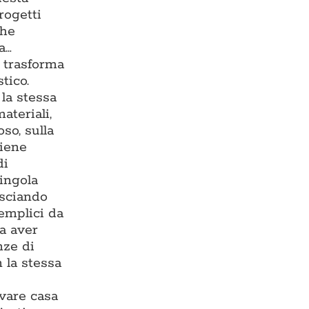
rogetti
che
a…
e trasforma
tico.
la stessa
ateriali,
so, sulla
viene
di
singola
asciando
semplici da
za aver
nze di
 la stessa
ovare casa