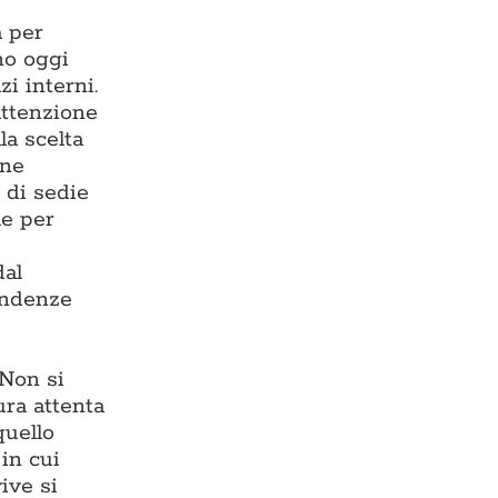
a per
ono oggi
zi interni.
 attenzione
la scelta
one
 di sedie
le per
dal
endenze
 Non si
ura attenta
quello
in cui
ive si