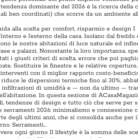
a tendenza dominante del 2026 è la ricerca della 
iali ben coordinati) che scorre da un ambiente all
uida alla scelta per comfort, risparmio e design I
l’interno e l’esterno della casa. Isolano dal freddo 
iono le nostre abitazioni di luce naturale ed infin
 case e palazzi. Nonostante la loro importanza, sp
ti i giusti criteri di scelta, errore che poi pagh
ate. Sostituire le finestre e le relative coperture
interventi con il miglior rapporto costo-benefici
e riduce le dispersioni termiche fino al 30%, abba
e infiltrazioni di umidità e — non da ultimo — tr
ell’abitazione. In questa sezione di ACasaMagazi
li, tendenze di design e tutto ciò che serve per s
nze serramenti 2026: minimalismo e connessione 
te degli ultimi anni, che si consolida anche per il
erno. Serramenti…
vivere ogni giorno Il lifestyle è la somma delle sce