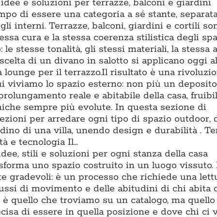
dee e soluzioni per terrazze, balconi e giardini
po di essere una categoria a sé stante, separat
li interni. Terrazze, balconi, giardini e cortili s
essa cura e la stessa coerenza stilistica degli spa
o: le stesse tonalità, gli stessi materiali, la stessa
scelta di un divano in salotto si applicano oggi al
lounge per il terrazzo.Il risultato è una rivoluzi
ui viviamo lo spazio esterno: non più un deposito
prolungamento reale e abitabile della casa, fruibi
cniche sempre più evolute. In questa sezione di
zioni per arredare ogni tipo di spazio outdoor, 
ino di una villa, unendo design e durabilità . T
à e tecnologia Il…
dee, stili e soluzioni per ogni stanza della casa
asforma uno spazio costruito in un luogo vissuto.
te gradevoli: è un processo che richiede una lett
flussi di movimento e delle abitudini di chi abita 
è quello che troviamo su un catalogo, ma quello 
isa di essere in quella posizione e dove chi ci v