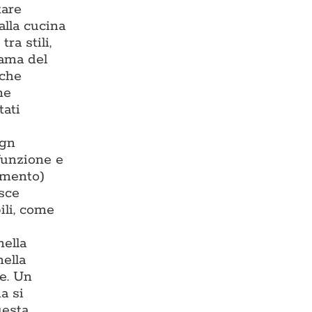
tare
alla cucina
ra stili,
rama del
 che
ne
tati
ign
 funzione e
damento)
isce
ili, come
nella
nella
te. Un
a si
uesta