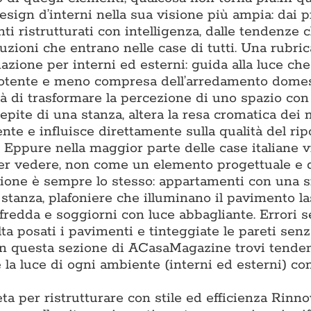
ign d’interni nella sua visione più ampia: dai p
ti ristrutturati con intelligenza, dalle tendenze 
luzioni che entrano nelle case di tutti. Una rubric
nazione per interni ed esterni: guida alla luce ch
ù potente e meno compresa dell’arredamento domes
à di trasformare la percezione di uno spazio con 
epite di una stanza, altera la resa cromatica dei m
e e influisce direttamente sulla qualità del ripo
. Eppure nella maggior parte delle case italiane 
per vedere, non come un elemento progettuale e 
tazione è sempre lo stesso: appartamenti con una 
i stanza, plafoniere che illuminano il pavimento l
 fredda e soggiorni con luce abbagliante. Errori 
lta posati i pavimenti e tinteggiate le pareti sen
. In questa sezione di ACasaMagazine trovi tende
la luce di ogni ambiente (interni ed esterni) con
ta per ristrutturare con stile ed efficienza Rinn