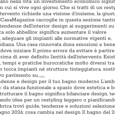
tano nella vita: un investimento economico signifi
n cui si vive ogni giorno. Che si tratti di un rest
ntervento richiede una visione d’insieme, la gius
. ACasaMagazine raccoglie in questa sezione tant
 tendenze dell’interior design ai suggerimenti su 
a solo abbellire: significa aumentare il valore
a, adeguare gli impianti alle normative vigenti e,
uotidiana. Una casa rinnovata dona emozioni e ben
ove iniziare Il primo errore da evitare è partire
prima di aver definito l’entità dell’intervento. Esis
ti, tempi e pratiche burocratiche molto diversi tra l
n tocca impianti né strutture: tinteggiatura, sost
ovo pavimento su…
ndenze e design per il tuo bagno moderno L’amb
: da stanza funzionale a spazio dove estetica e 
trutturare il bagno significa bilanciare design, t
cando idee per un restyling leggero o pianifican
brica trovi guide, tendenze e soluzioni seleziona
no 2026: cosa cambia nel design Il bagno del 2