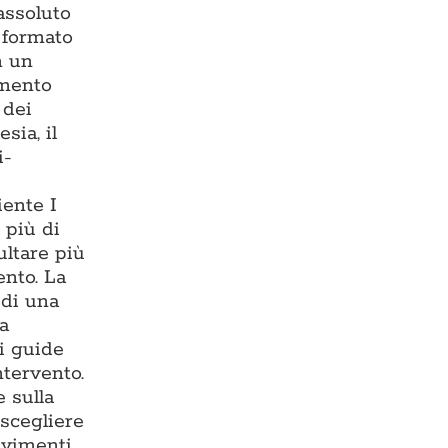
assoluto
— formato
n un
imento
 dei
sia, il
i-
iente I
 più di
ultare più
ento. La
 di una
ma
i guide
ntervento.
 sulla
 scegliere
avimenti