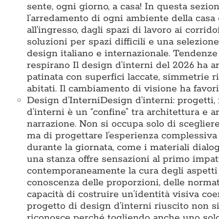
sente, ogni giorno, a casa! In questa sezi
l’arredamento di ogni ambiente della casa 
all’ingresso, dagli spazi di lavoro ai corridoi
soluzioni per spazi difficili e una selezio
design italiano e internazionale. Tendenze
respirano Il design d’interni del 2026 ha ar
patinata con superfici laccate, simmetrie 
abitati. Il cambiamento di visione ha favori
Design d’Interni
Design d’interni: progetti,
d’interni è un “confine” tra architettura e a
narrazione. Non si occupa solo di sceglier
ma di progettare l’esperienza complessiva 
durante la giornata, come i materiali dialo
una stanza offre sensazioni al primo impat
contemporaneamente la cura degli aspetti te
conoscenza delle proporzioni, delle normativ
capacità di costruire un’identità visiva c
progetto di design d’interni riuscito non s
riconosce perché togliendo anche uno solo