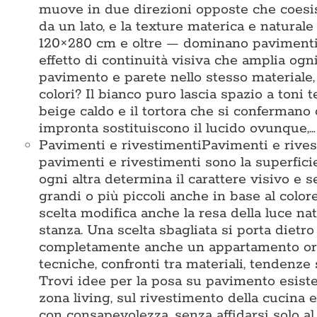
muove in due direzioni opposte che coesis
da un lato, e la texture materica e naturale
120×280 cm e oltre — dominano pavimenti e
effetto di continuità visiva che amplia ogni
pavimento e parete nello stesso materiale
colori? Il bianco puro lascia spazio a toni te
beige caldo e il tortora che si confermano
impronta sostituiscono il lucido ovunque,…
Pavimenti e rivestimenti
Pavimenti e rives
pavimenti e rivestimenti sono la superficie 
ogni altra determina il carattere visivo e 
grandi o più piccoli anche in base al colore
scelta modifica anche la resa della luce na
stanza. Una scelta sbagliata si porta dietr
completamente anche un appartamento ord
tecniche, confronti tra materiali, tendenze 
Trovi idee per la posa su pavimento esisten
zona living, sul rivestimento della cucina e
con consapevolezza, senza affidarsi solo 