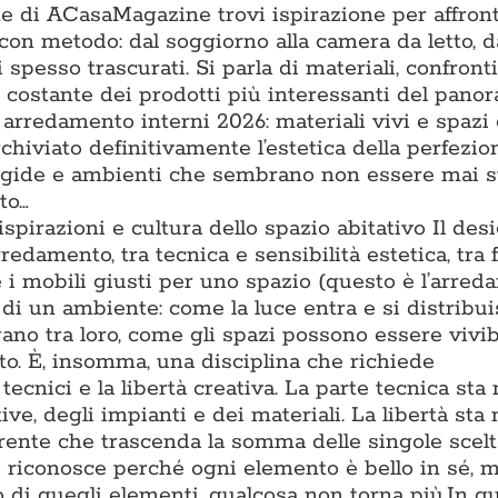
one di ACasaMagazine trovi ispirazione per affron
con metodo: dal soggiorno alla camera da letto, d
 spesso trascurati. Si parla di materiali, confronti t
ne costante dei prodotti più interessanti del pano
 arredamento interni 2026: materiali vivi e spazi
chiviato definitivamente l’estetica della perfezio
rigide e ambienti che sembrano non essere mai s
to…
 ispirazioni e cultura dello spazio abitativo Il des
rredamento, tra tecnica e sensibilità estetica, tra
e i mobili giusti per uno spazio (questo è l’arre
di un ambiente: come la luce entra e si distribu
gano tra loro, come gli spazi possono essere vivib
to. È, insomma, una disciplina che richiede
cnici e la libertà creativa. La parte tecnica sta 
e, degli impianti e dei materiali. La libertà sta 
oerente che trascenda la somma delle singole scel
i riconosce perché ogni elemento è bello in sé, m
 di quegli elementi, qualcosa non torna più.In q