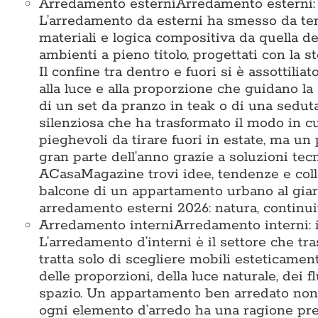
Arredamento esterni
Arredamento esterni: i
L’arredamento da esterni ha smesso da tem
materiali e logica compositiva da quella deg
ambienti a pieno titolo, progettati con la st
Il confine tra dentro e fuori si è assottiliat
alla luce e alla proporzione che guidano la 
di un set da pranzo in teak o di una seduta 
silenziosa che ha trasformato il modo in c
pieghevoli da tirare fuori in estate, ma un 
gran parte dell’anno grazie a soluzioni te
ACasaMagazine trovi idee, tendenze e colle
balcone di un appartamento urbano al giard
arredamento esterni 2026: natura, continuit
Arredamento interni
Arredamento interni: i
L’arredamento d’interni è il settore che tr
tratta solo di scegliere mobili esteticamen
delle proporzioni, della luce naturale, dei 
spazio. Un appartamento ben arredato non 
ogni elemento d’arredo ha una ragione prec