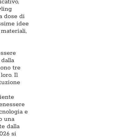
cativo,
yling
ta dose di
issime idee
materiali,
essere
 dalla
tono tre
oro. Il
ituzione
iente
benessere
ecnologia e
do una
te dalla
026 si