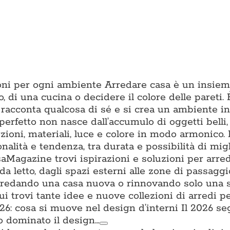
zioni per ogni ambiente Arredare casa è un insiem
o, di una cucina o decidere il colore delle pareti. È
 racconta qualcosa di sé e si crea un ambiente in 
erfetto non nasce dall’accumulo di oggetti belli
ioni, materiali, luce e colore in modo armonico.
onalità e tendenza, tra durata e possibilità di mig
aMagazine trovi ispirazioni e soluzioni per arre
da letto, dagli spazi esterni alle zone di passagg
i arredando una casa nuova o rinnovando solo una 
trovi tante idee e nuove collezioni di arredi per
: cosa si muove nel design d’interni Il 2026 s
o dominato il design…