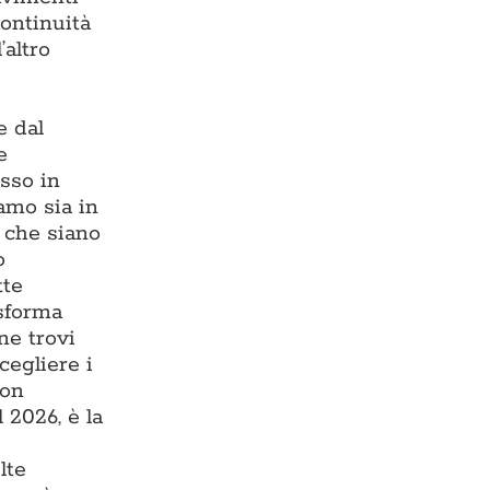
continuità
’altro
e dal
e
esso in
iamo sia in
, che siano
o
tte
asforma
ne trovi
cegliere i
con
 2026, è la
lte