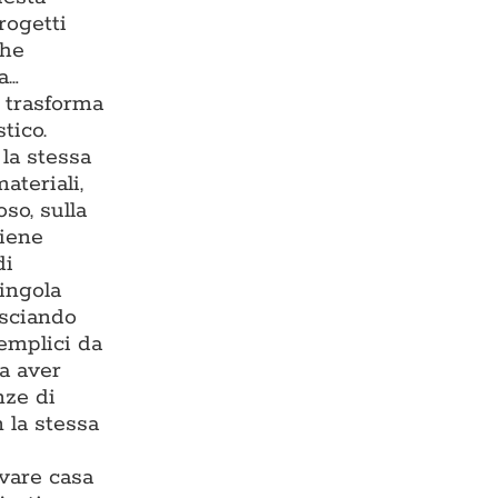
rogetti
che
a…
e trasforma
tico.
la stessa
ateriali,
so, sulla
viene
di
singola
asciando
semplici da
za aver
nze di
 la stessa
ovare casa