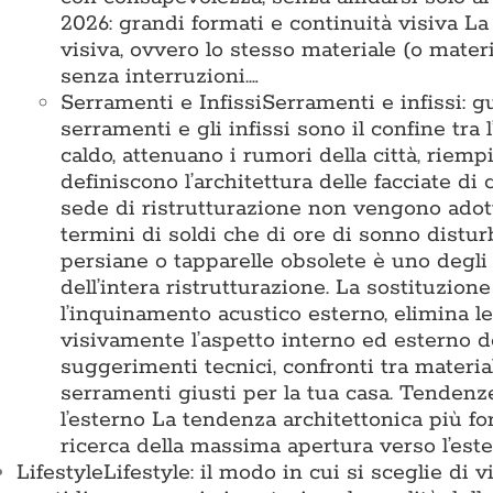
2026: grandi formati e continuità visiva L
visiva, ovvero lo stesso materiale (o mater
senza interruzioni.…
Serramenti e Infissi
Serramenti e infissi: g
serramenti e gli infissi sono il confine tra 
caldo, attenuano i rumori della città, riemp
definiscono l’architettura delle facciate di
sede di ristrutturazione non vengono adotta
termini di soldi che di ore di sonno disturb
persiane o tapparelle obsolete è uno degli 
dell’intera ristrutturazione. La sostituzion
l’inquinamento acustico esterno, elimina l
visivamente l’aspetto interno ed esterno d
suggerimenti tecnici, confronti tra materia
serramenti giusti per la tua casa. Tende
l’esterno La tendenza architettonica più for
ricerca della massima apertura verso l’est
Lifestyle
Lifestyle: il modo in cui si sceglie di 