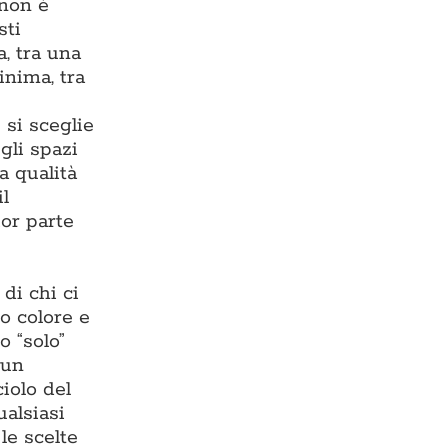
 non è
sti
, tra una
inima, tra
 si sceglie
gli spazi
a qualità
il
or parte
di chi ci
o colore e
o “solo”
 un
iolo del
ualsiasi
 le scelte