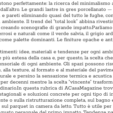
tono perfettamente: la ricerca del minimalismo 
 dall’altro. Le grandi lastre in gres porcellanato 
 pareti eliminando quasi del tutto le fughe, co
 ambiente. Il trend del “total look” abbina rivest
, creando scenografie di grande impatto.Parliamo
rrosi e naturali come il verde salvia, il grigio arde
 come palette dominanti. Le finiture opache e ant
timenti: idee, materiali e tendenze per ogni amb
più estesa della casa e, per questo, la scelta che
sensoriale di ogni ambiente. Gli spazi possono ris
, alla texture, al formato e al materiale del pavim
turale e persino la sensazione termica e acustica
o per decenni mentre la scelta “vincente” trasfor
inario.In questa rubrica di ACasaMagazine trov
stagionali e soluzioni concrete per ogni tipo di i
te o sulla ristrutturazione completa, sul bagno e
 sul parquet in camera da letto. Tutto è utile per
al gusto personale del primo impatto. Tendenze p