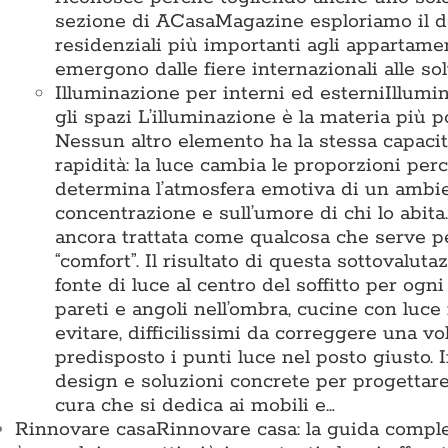
sezione di ACasaMagazine esploriamo il des
residenziali più importanti agli appartamen
emergono dalle fiere internazionali alle so
Illuminazione per interni ed esterni
Illumi
gli spazi L’illuminazione è la materia pi
Nessun altro elemento ha la stessa capacit
rapidità: la luce cambia le proporzioni perc
determina l’atmosfera emotiva di un ambient
concentrazione e sull’umore di chi lo abita
ancora trattata come qualcosa che serve 
“comfort”. Il risultato di questa sottovalu
fonte di luce al centro del soffitto per ogn
pareti e angoli nell’ombra, cucine con luce
evitare, difficilissimi da correggere una vo
predisposto i punti luce nel posto giusto
design e soluzioni concrete per progettare 
cura che si dedica ai mobili e…
Rinnovare casa
Rinnovare casa: la guida comple