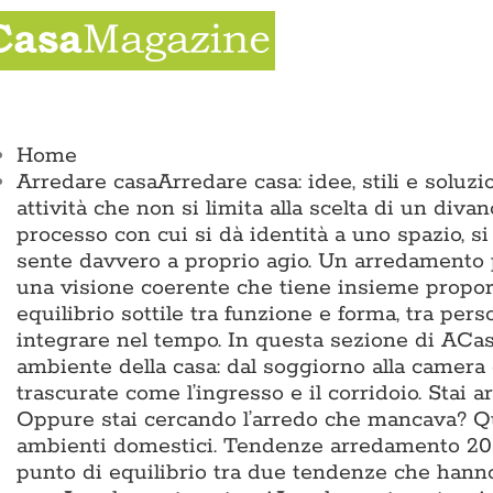
Salta
al
contenuto
ggle
vigation
Home
Arredare casa
Arredare casa: idee, stili e solu
attività che non si limita alla scelta di un divan
processo con cui si dà identità a uno spazio, si
sente davvero a proprio agio. Un arredamento p
una visione coerente che tiene insieme proporz
equilibrio sottile tra funzione e forma, tra pers
integrare nel tempo. In questa sezione di ACas
ambiente della casa: dal soggiorno alla camera 
trascurate come l’ingresso e il corridoio. Sta
Oppure stai cercando l’arredo che mancava? Qui 
ambienti domestici. Tendenze arredamento 2026
punto di equilibrio tra due tendenze che hann