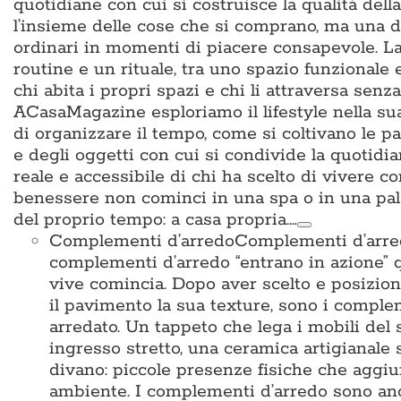
quotidiane con cui si costruisce la qualità del
l’insieme delle cose che si comprano, ma una d
ordinari in momenti di piacere consapevole. La 
routine e un rituale, tra uno spazio funzionale
chi abita i propri spazi e chi li attraversa sen
ACasaMagazine esploriamo il lifestyle nella su
di organizzare il tempo, come si coltivano le p
e degli oggetti con cui si condivide la quotidian
reale e accessibile di chi ha scelto di vivere c
benessere non cominci in una spa o in una pal
del proprio tempo: a casa propria.…
Complementi d’arredo
Complementi d’arredo
complementi d’arredo “entrano in azione” qu
vive comincia. Dopo aver scelto e posiziona
il pavimento la sua texture, sono i complem
arredato. Un tappeto che lega i mobili del 
ingresso stretto, una ceramica artigianale 
divano: piccole presenze fisiche che aggiun
ambiente. I complementi d’arredo sono anche i