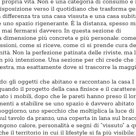
la propria vita. Non è una categoria di consumo e
isposizione verso il quotidiano che trasforma ge
differenza tra una casa vissuta e una casa subita
 e uno spazio rigenerante. È la distanza, spesso m
za mai fermarsi davvero. In questa sezione di
a dimensione più concreta e più personale: come
assioni, come si riceve, come ci si prende cura de
ità. Non la perfezione patinata delle riviste, ma l
on più intenzione. Una sezione per chi crede che 
estra, ma esattamente dove si trascorre la maggi
: gli oggetti che abitano e raccontano la casa I
ando il progetto della casa finisce e il carattere 
to i mobili, dopo che le pareti hanno preso il lor
enti a stabilire se uno spazio è davvero abitato 
soggiorno, uno specchio che moltiplica la luce di
sul tavolo da pranzo, una coperta in lana sul bracc
gono calore, personalità e segni di “vissuto” a q
l territorio in cui il lifestyle si fa più visibile: