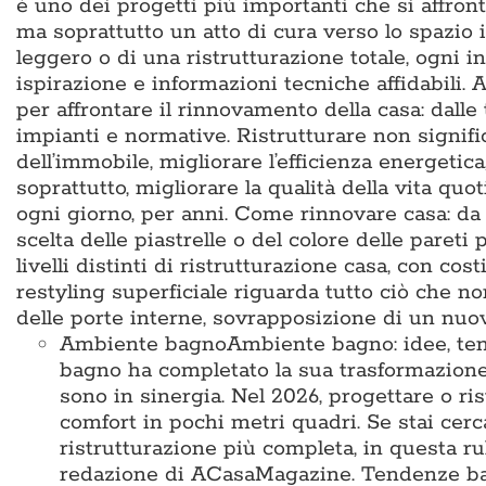
è uno dei progetti più importanti che si affron
ma soprattutto un atto di cura verso lo spazio i
leggero o di una ristrutturazione totale, ogni i
ispirazione e informazioni tecniche affidabili
per affrontare il rinnovamento della casa: dalle
impianti e normative. Ristrutturare non signific
dell’immobile, migliorare l’efficienza energetic
soprattutto, migliorare la qualità della vita q
ogni giorno, per anni. Come rinnovare casa: da d
scelta delle piastrelle o del colore delle pareti 
livelli distinti di ristrutturazione casa, con cos
restyling superficiale riguarda tutto ciò che no
delle porte interne, sovrapposizione di un nu
Ambiente bagno
Ambiente bagno: idee, te
bagno ha completato la sua trasformazione
sono in sinergia. Nel 2026, progettare o ris
comfort in pochi metri quadri. Se stai cer
ristrutturazione più completa, in questa ru
redazione di ACasaMagazine. Tendenze bag